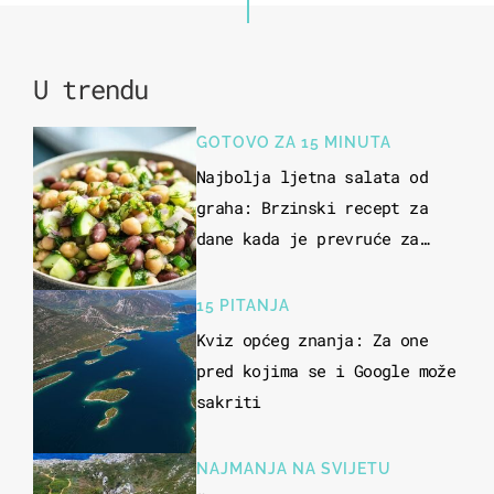
U trendu
GOTOVO ZA 15 MINUTA
Najbolja ljetna salata od
graha: Brzinski recept za
dane kada je prevruće za
kuhanje
15 PITANJA
Kviz općeg znanja: Za one
pred kojima se i Google može
sakriti
NAJMANJA NA SVIJETU