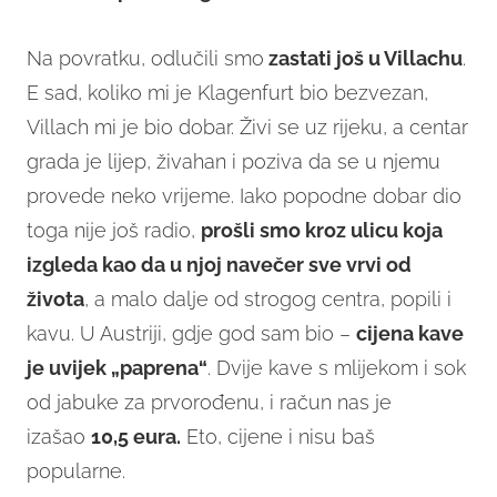
Na povratku, odlučili smo
zastati još u Villachu
.
E sad, koliko mi je Klagenfurt bio bezvezan,
Villach mi je bio dobar. Živi se uz rijeku, a centar
grada je lijep, živahan i poziva da se u njemu
provede neko vrijeme. Iako popodne dobar dio
toga nije još radio,
prošli smo kroz ulicu koja
izgleda kao da u njoj navečer sve vrvi od
života
, a malo dalje od strogog centra, popili i
kavu. U Austriji, gdje god sam bio –
cijena kave
je uvijek „paprena“
. Dvije kave s mlijekom i sok
od jabuke za prvorođenu, i račun nas je
izašao
10,5 eura.
Eto, cijene i nisu baš
popularne.