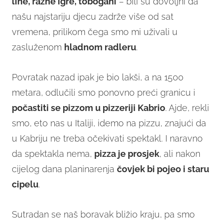
line, razne igre, tobogani
– bili su dovoljni da
našu najstariju djecu zadrže više od sat
vremena, prilikom čega smo mi uživali u
zasluženom
hladnom radleru
.
Povratak nazad ipak je bio lakši, a na 1500
metara, odlučili smo ponovno preći granicu i
počastiti se pizzom u pizzeriji Kabrio
. Ajde, rekli
smo, eto nas u Italiji, idemo na pizzu, znajući da
u Kabriju ne treba očekivati spektakl. I naravno
da spektakla nema,
pizza je prosjek
, ali nakon
cijelog dana planinarenja
čovjek bi pojeo i staru
cipelu
.
Sutradan se naš boravak bližio kraju, pa smo