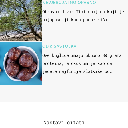
NEVJEROJATNO OPASNO
Otrovno drvo: Tihi ubojica koji je
najopasniji kada padne kiša
OD 5 SASTOJKA
Ove kuglice imaju ukupno 80 grama
proteina, a okus im je kao da
jedete najfinije slatkiše od
čokolade
Nastavi čitati