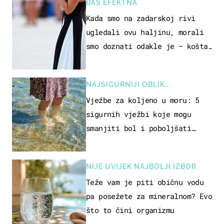
BAŠ EFEKTNA
Kada smo na zadarskoj rivi
ugledali ovu haljinu, morali
smo doznati odakle je – košta
samo 18 eura
NAJSIGURNIJI OBLIK
REKREACIJE
Vježbe za koljeno u moru: 5
sigurnih vježbi koje mogu
smanjiti bol i poboljšati
pokretljivost
NIJE UVIJEK NAJBOLJI IZBOR
Teže vam je piti običnu vodu
pa posežete za mineralnom? Evo
što to čini organizmu