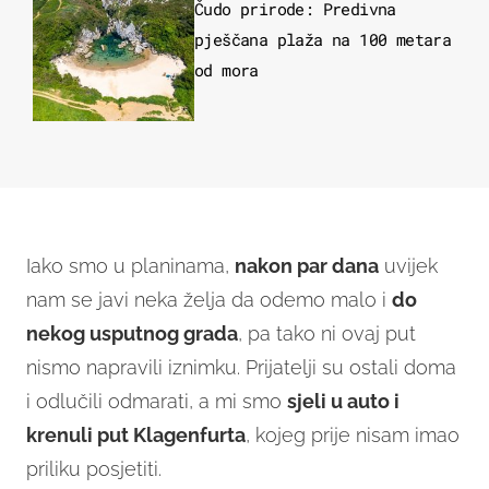
Čudo prirode: Predivna
pješčana plaža na 100 metara
od mora
Iako smo u planinama,
nakon par dana
uvijek
nam se javi neka želja da odemo malo i
do
nekog usputnog grada
, pa tako ni ovaj put
nismo napravili iznimku. Prijatelji su ostali doma
i odlučili odmarati, a mi smo
sjeli u auto i
krenuli put Klagenfurta
, kojeg prije nisam imao
priliku posjetiti.