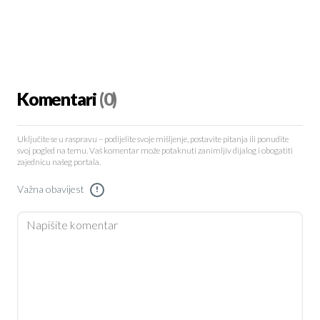
Komentari
(0)
Uključite se u raspravu – podijelite svoje mišljenje, postavite pitanja ili ponudite
svoj pogled na temu. Vaš komentar može potaknuti zanimljiv dijalog i obogatiti
zajednicu našeg portala.
Važna obavijest
!