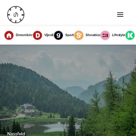
Dnevnik.hr
Vijesti
Sport
Showbizz
Lifestyle
Nassfeld