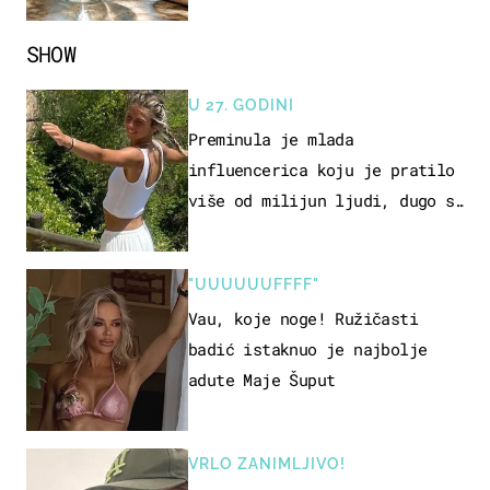
SHOW
U 27. GODINI
Preminula je mlada
influencerica koju je pratilo
više od milijun ljudi, dugo se
borila s opakom bolešću
"UUUUUUFFFF"
Vau, koje noge! Ružičasti
badić istaknuo je najbolje
adute Maje Šuput
VRLO ZANIMLJIVO!