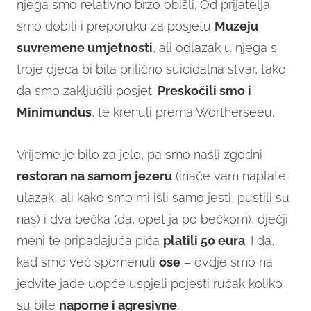
njega smo relativno brzo obišli. Od prijatelja
smo dobili i preporuku za posjetu
Muzeju
suvremene umjetnosti
, ali odlazak u njega s
troje djeca bi bila prilično suicidalna stvar, tako
da smo zaključili posjet.
Preskočili smo i
Minimundus
, te krenuli prema Wortherseeu.
Vrijeme je bilo za jelo, pa smo našli zgodni
restoran na samom jezeru
(inače vam naplate
ulazak, ali kako smo mi išli samo jesti, pustili su
nas) i dva bečka (da, opet ja po bečkom), dječji
meni te pripadajuća pića
platili 50 eura
. I da,
kad smo već spomenuli
ose
– ovdje smo na
jedvite jade uopće uspjeli pojesti ručak koliko
su bile
naporne i agresivne
.