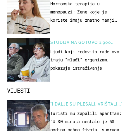
Hormonska terapija u
menopauzi: Žene koje je
koriste imaju znatno manji
rizik od ovoga
STUDIJA NA GOTOVO 1.900
OSOBA
Ljudi koji redovito rade ovo
imaju “mlađi” organizam,
pokazuje istraživanje
VIJESTI
"I DALJE SU PLESALI, VRIŠTALI..."
Turisti mu zapalili apartman:
"U 30 minuta nestalo je 50
godina našeg života, supruga i