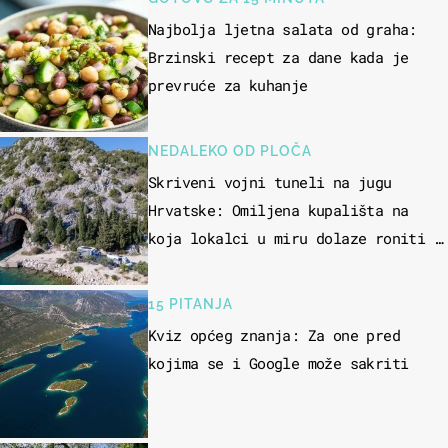
Najbolja ljetna salata od graha:
Brzinski recept za dane kada je
prevruće za kuhanje
NEDALEKO OD PLOČA
Skriveni vojni tuneli na jugu
Hrvatske: Omiljena kupališta na
koja lokalci u miru dolaze roniti i
skakati u more
15 PITANJA
Kviz općeg znanja: Za one pred
kojima se i Google može sakriti