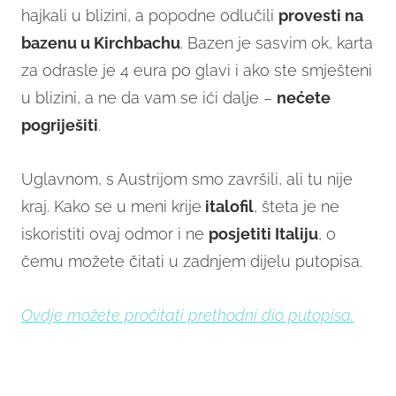
hajkali u blizini, a popodne odlučili
provesti na
bazenu u Kirchbachu
. Bazen je sasvim ok, karta
za odrasle je 4 eura po glavi i ako ste smješteni
u blizini, a ne da vam se ići dalje –
nećete
pogriješiti
.
Uglavnom, s Austrijom smo završili, ali tu nije
kraj. Kako se u meni krije
italofil
, šteta je ne
iskoristiti ovaj odmor i ne
posjetiti Italiju
, o
čemu možete čitati u zadnjem dijelu putopisa.
Ovdje možete pročitati prethodni dio putopisa.