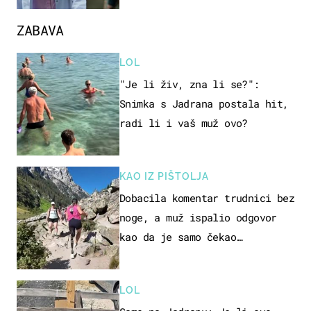
ZABAVA
LOL
"Je li živ, zna li se?":
Snimka s Jadrana postala hit,
radi li i vaš muž ovo?
KAO IZ PIŠTOLJA
Dobacila komentar trudnici bez
noge, a muž ispalio odgovor
kao da je samo čekao…
LOL