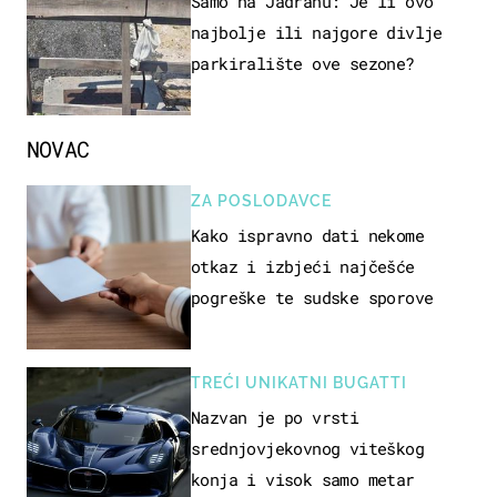
Samo na Jadranu: Je li ovo
najbolje ili najgore divlje
parkiralište ove sezone?
NOVAC
ZA POSLODAVCE
Kako ispravno dati nekome
otkaz i izbjeći najčešće
pogreške te sudske sporove
TREĆI UNIKATNI BUGATTI
Nazvan je po vrsti
srednjovjekovnog viteškog
konja i visok samo metar