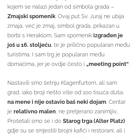
kojem se nalazi jedan od simbola grada –
Zmajski spomenik
. Ovaj put Sv. Juraj ne ubija
zmaja, već je zmaj, simbol grada, prikazan u
borbi s Heraklom. Sam spomenik
izgrađen je
još u 16. stoljeću
, te je prilično popularan među
turistima. I sam trg je popularan među
domaćima, jer je ovdje često i
„meeting point“
.
Nastavili smo šetnju Klagenfurtom, ali sam
grad, iako broji nešto više od 100 tisuća duša,
na mene i nije ostavio baš neki dojam
. Centar
je
relativno malen
, ne pretjerano zanimljiv…
Prošetali smo se i do
Starog trga (Alter Platz)
gdje su se smjestili brojni kafići i restorani, ali i