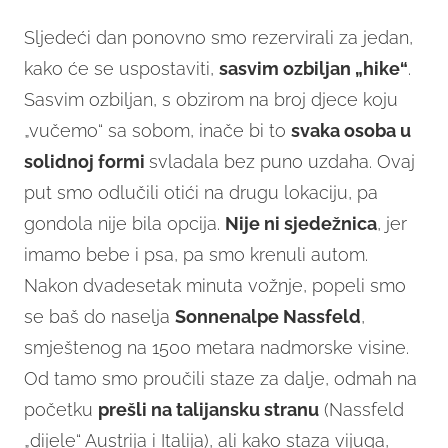
Sljedeći dan ponovno smo rezervirali za jedan,
kako će se uspostaviti,
sasvim ozbiljan „hike“
.
Sasvim ozbiljan, s obzirom na broj djece koju
„vučemo“ sa sobom, inače bi to
svaka osoba u
solidnoj formi
svladala bez puno uzdaha. Ovaj
put smo odlučili otići na drugu lokaciju, pa
gondola nije bila opcija.
Nije ni sjedežnica
, jer
imamo bebe i psa, pa smo krenuli autom.
Nakon dvadesetak minuta vožnje, popeli smo
se baš do naselja
Sonnenalpe Nassfeld
,
smještenog na 1500 metara nadmorske visine.
Od tamo smo proučili staze za dalje, odmah na
početku
prešli na talijansku stranu
(Nassfeld
„dijele“ Austrija i Italija), ali kako staza vijuga,