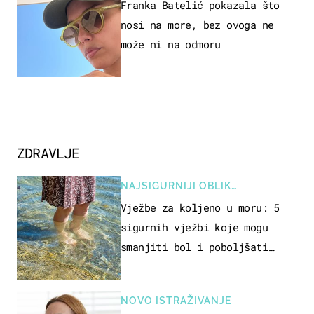
Franka Batelić pokazala što
nosi na more, bez ovoga ne
može ni na odmoru
ZDRAVLJE
NAJSIGURNIJI OBLIK
REKREACIJE
Vježbe za koljeno u moru: 5
sigurnih vježbi koje mogu
smanjiti bol i poboljšati
pokretljivost
NOVO ISTRAŽIVANJE