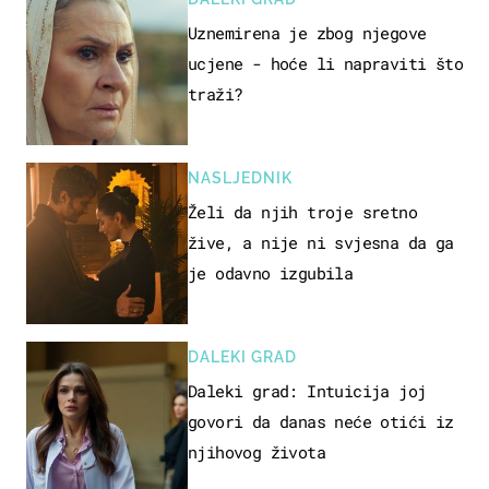
Uznemirena je zbog njegove
ucjene - hoće li napraviti što
traži?
NASLJEDNIK
Želi da njih troje sretno
žive, a nije ni svjesna da ga
je odavno izgubila
DALEKI GRAD
Daleki grad: Intuicija joj
govori da danas neće otići iz
njihovog života