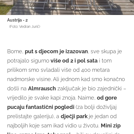
Austrija - 2
(Foto: Vedran Jurić)
Bome,
put s djecom je izazovan
, sve skupa je
potrajalo sigurno
više od 2 i pol sata
i tom
prilikom smo svladali više od 400 metara
nadmorske visine. Ali jednom kad smo konačno
došli na
Almrausch
zaključak je bio zajednički –
vrijedilo je svake kapi znoja. Naime,
od gore
pucaju fantastični pogledi
(za bolji doživljaj
prelistajte galeriju), a
dječji park
je jedan od
najboljih koje sam ikad vidio u životu.
Mini zip