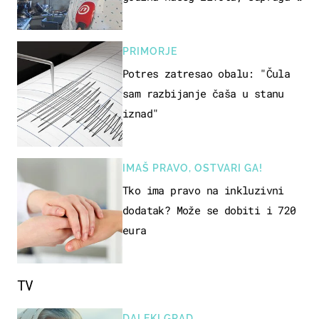
ja ne možemo oka sklopiti"
PRIMORJE
Potres zatresao obalu: "Čula
sam razbijanje čaša u stanu
iznad"
IMAŠ PRAVO, OSTVARI GA!
Tko ima pravo na inkluzivni
dodatak? Može se dobiti i 720
eura
TV
DALEKI GRAD