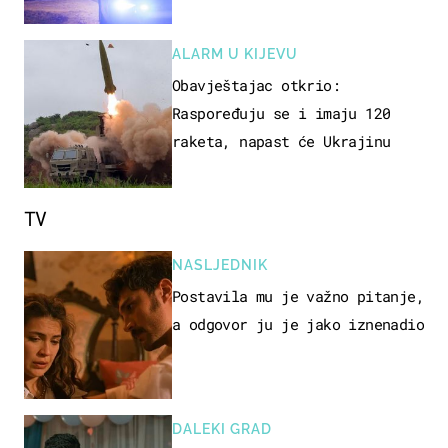
poginula
ALARM U KIJEVU
Obavještajac otkrio:
Raspoređuju se i imaju 120
raketa, napast će Ukrajinu
TV
NASLJEDNIK
Postavila mu je važno pitanje,
a odgovor ju je jako iznenadio
DALEKI GRAD