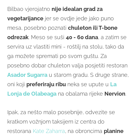
Bilbao vjerojatno
nije idealan grad za
vegetarijance
jer se ovdje jede jako puno
mesa, posebno poznati
chuleton ili T-bone
odrezak
. Meso se suši
40 - 60 dana
, a zatim se
servira uz vlastiti mini - roštilj na stolu, tako da
ga možete spremati po svom guštu. Za
posebno dobar chuleton valja posjetiti restoran
Asador Sugarra
u starom gradu. S druge strane,
oni koji
preferiraju ribu
neka se upute u
La
Lonja de Olabeaga
na obalama rijeke
Nervion
.
Ipak, za nešto malo posebnije, odvezite se
kratkom vožnjom taksijem iz centra do
restorana
Kate Zaharra
, na obroncima
planine