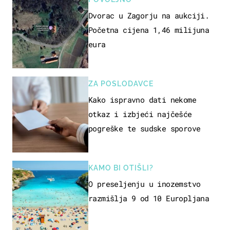
Dvorac u Zagorju na aukciji.
Početna cijena 1,46 milijuna
eura
ZA POSLODAVCE
Kako ispravno dati nekome
otkaz i izbjeći najčešće
pogreške te sudske sporove
KAMO BI OTIŠLI?
O preseljenju u inozemstvo
razmišlja 9 od 10 Europljana