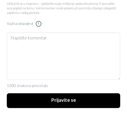
Uključite se u raspravu – podijelite svoje mišljenje, postavite pitanja ili ponudite
svoj pogled na temu. Vaš komentar može potaknuti zanimljiv dijalog i obogatiti
zajednicu našeg portala.
Važna obavijest
!
1500 znakova preostalo
Prijavite se