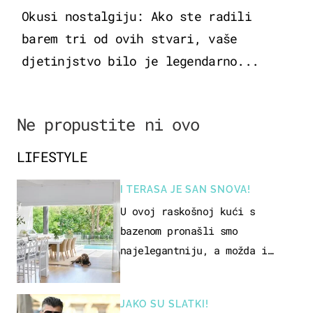
Okusi nostalgiju: Ako ste radili
barem tri od ovih stvari, vaše
djetinjstvo bilo je legendarno...
Ne propustite ni ovo
LIFESTYLE
I TERASA JE SAN SNOVA!
U ovoj raskošnoj kući s
bazenom pronašli smo
najelegantniju, a možda i
najljepšu bijelu kuhinju
JAKO SU SLATKI!