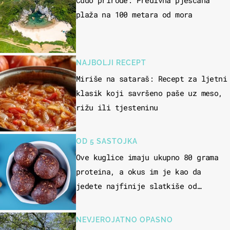
Čudo prirode: Predivna pješčana
plaža na 100 metara od mora
NAJBOLJI RECEPT
Miriše na sataraš: Recept za ljetni
klasik koji savršeno paše uz meso,
rižu ili tjesteninu
OD 5 SASTOJKA
Ove kuglice imaju ukupno 80 grama
proteina, a okus im je kao da
jedete najfinije slatkiše od
čokolade
NEVJEROJATNO OPASNO