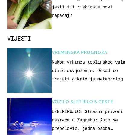
jesti ili riskirate novi
napadaj?
VIJESTI
VREMENSKA PROGNOZA
Nakon vrhunca toplinskog vala
stiže osvježenje: Dokad će
trajati otkrio je meteorolog
VOZILO SLETJELO S CESTE
UZNEMIRUJUĆE Strašni prizori
nesreće u Zagrebu: Auto se
prepolovio, jedna osoba