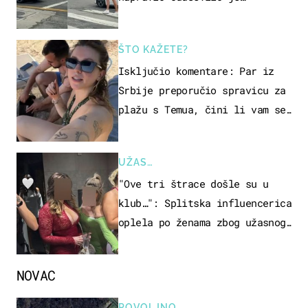
društvene mreže
ŠTO KAŽETE?
Isključio komentare: Par iz
Srbije preporučio spravicu za
plažu s Temua, čini li vam se
ovo sigurnim?
UŽAS…
"Ove tri štrace došle su u
klub…": Splitska influencerica
oplela po ženama zbog užasnog
ponašanja
NOVAC
POVOLJNO