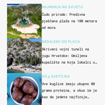
NAJMANJA NA SVIJETU
Čudo prirode: Predivna
pješčana plaža na 100 metara
od mora
NEDALEKO OD PLOČA
Skriveni vojni tuneli na
jugu Hrvatske: Omiljena
kupališta na koja lokalci u
miru dolaze roniti i skakati
u more
OD 5 SASTOJKA
Ove kuglice imaju ukupno 80
grama proteina, a okus im je
kao da jedete najfinije
slatkiše od čokolade