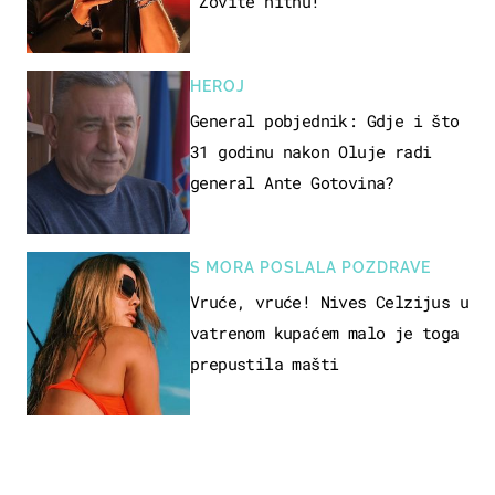
"Zovite hitnu!"
HEROJ
General pobjednik: Gdje i što
31 godinu nakon Oluje radi
general Ante Gotovina?
S MORA POSLALA POZDRAVE
Vruće, vruće! Nives Celzijus u
vatrenom kupaćem malo je toga
prepustila mašti