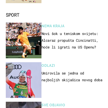
SPORT
NEMA KRAJA
Novi šok u teniskom svijetu:
Alcaraz propušta Cincinatti,
hoće li igrati na US Openu?
ODLAZI
Umirovila se jedna od
najboljih skijašica novog doba
SVE OBJAVIO