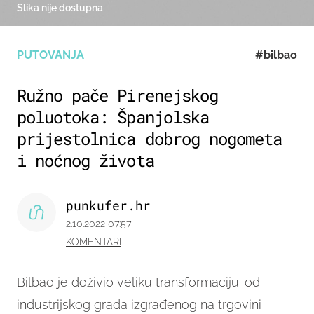
Slika nije dostupna
PUTOVANJA
#bilbao
Ružno pače Pirenejskog
poluotoka: Španjolska
prijestolnica dobrog nogometa
i noćnog života
punkufer.hr
2.10.2022 07:57
KOMENTARI
Bilbao je doživio veliku transformaciju: od
industrijskog grada izgrađenog na trgovini