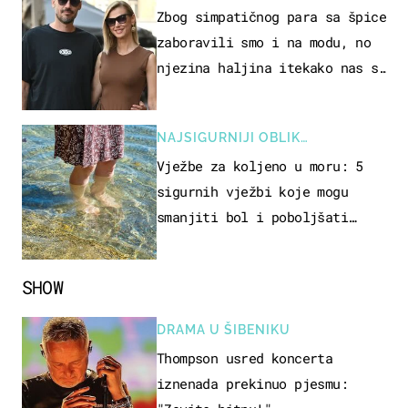
Zbog simpatičnog para sa špice
zaboravili smo i na modu, no
njezina haljina itekako nas se
dojmila
NAJSIGURNIJI OBLIK
REKREACIJE
Vježbe za koljeno u moru: 5
sigurnih vježbi koje mogu
smanjiti bol i poboljšati
pokretljivost
SHOW
DRAMA U ŠIBENIKU
Thompson usred koncerta
iznenada prekinuo pjesmu: