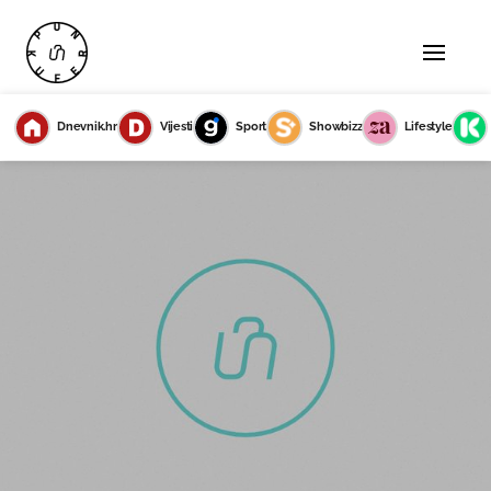
Dnevnik.hr
Vijesti
Sport
Showbizz
Lifestyle