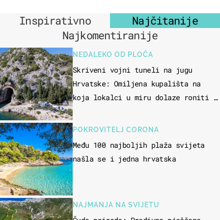
Inspirativno
Najčitanije
Najkomentiranije
NEDALEKO OD PLOČA
Skriveni vojni tuneli na jugu
Hrvatske: Omiljena kupališta na
koja lokalci u miru dolaze roniti i
skakati u more
POKROVITELJ CORONA
Među 100 najboljih plaža svijeta
našla se i jedna hrvatska
NAJMANJA NA SVIJETU