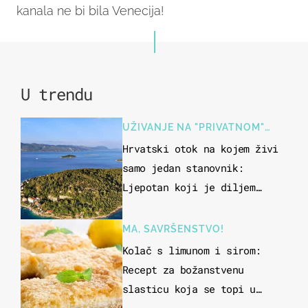
kanala ne bi bila Venecija!
U trendu
UŽIVANJE NA "PRIVATNOM"
OTOKU
Hrvatski otok na kojem živi
samo jedan stanovnik:
Ljepotan koji je diljem
svijeta poznat po svojem
"bijelom zlatu"
MA, SAVRŠENSTVO!
Kolač s limunom i sirom:
Recept za božanstvenu
slasticu koja se topi u