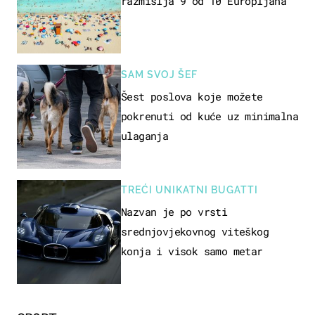
razmišlja 9 od 10 Europljana
SAM SVOJ ŠEF
Šest poslova koje možete
pokrenuti od kuće uz minimalna
ulaganja
TREĆI UNIKATNI BUGATTI
Nazvan je po vrsti
srednjovjekovnog viteškog
konja i visok samo metar