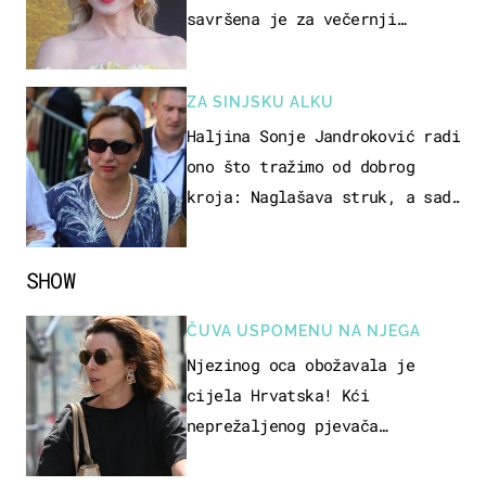
savršena je za večernji
izlazak na moru
ZA SINJSKU ALKU
Haljina Sonje Jandroković radi
ono što tražimo od dobrog
kroja: Naglašava struk, a sada
je i na sniženju
SHOW
ČUVA USPOMENU NA NJEGA
Njezinog oca obožavala je
cijela Hrvatska! Kći
neprežaljenog pjevača
projurila špicom na dva kotača