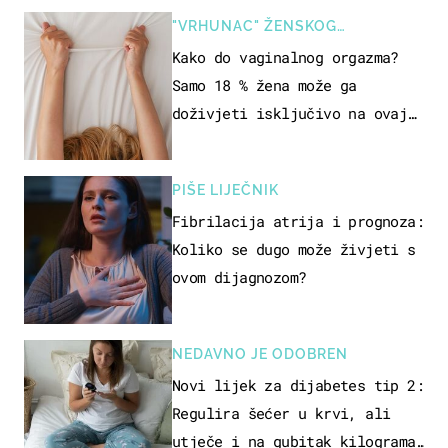
"VRHUNAC" ŽENSKOG
SEKSUALNOG ISKUSTVA
Kako do vaginalnog orgazma?
Samo 18 % žena može ga
doživjeti isključivo na ovaj
način
PIŠE LIJEČNIK
Fibrilacija atrija i prognoza:
Koliko se dugo može živjeti s
ovom dijagnozom?
NEDAVNO JE ODOBREN
Novi lijek za dijabetes tip 2:
Regulira šećer u krvi, ali
utječe i na gubitak kilograma!