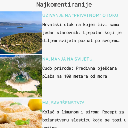
Najkomentiranije
UŽIVANJE NA "PRIVATNOM" OTOKU
Hrvatski otok na kojem živi samo
jedan stanovnik: Ljepotan koji je
diljem svijeta poznat po svojem
"bijelom zlatu"
NAJMANJA NA SVIJETU
Čudo prirode: Predivna pješčana
plaža na 100 metara od mora
MA, SAVRŠENSTVO!
Kolač s limunom i sirom: Recept za
božanstvenu slasticu koja se topi u
ustima