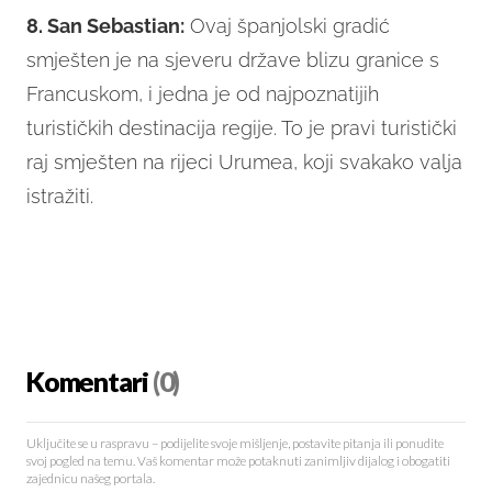
8. San Sebastian:
Ovaj španjolski gradić
smješten je na sjeveru države blizu granice s
Francuskom, i jedna je od najpoznatijih
turističkih destinacija regije. To je pravi turistički
raj smješten na rijeci Urumea, koji svakako valja
istražiti.
Komentari
(0)
Uključite se u raspravu – podijelite svoje mišljenje, postavite pitanja ili ponudite
svoj pogled na temu. Vaš komentar može potaknuti zanimljiv dijalog i obogatiti
zajednicu našeg portala.