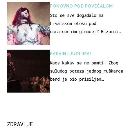
PONOVNO POD POVEĆALOM
Što se sve događalo na
hrvatskom otoku pod
osramoćenim glumcem? Bizarni
prizori i danas izazivaju
nevjericu
KAKVIH LJUDI IMA!
Kaos kakav se ne pamti: Zbog
suludog poteza jednog muškarca
bend je bio prisiljen
prekinuti nastup
ZDRAVLJE