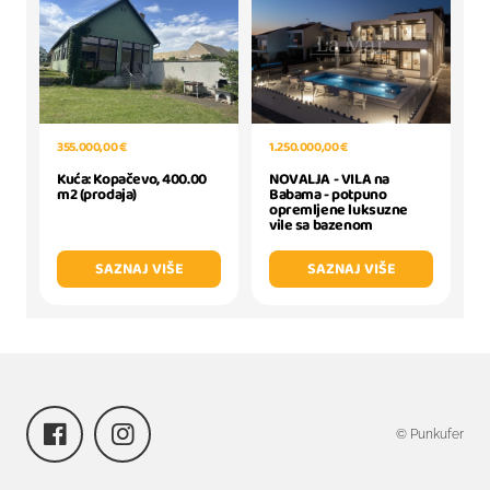
1.250.000,00 €
355.000,00 €
NOVALJA - VILA na
Kuća: Kopačevo, 400.00
Babama - potpuno
m2 (prodaja)
opremljene luksuzne
vile sa bazenom
SAZNAJ VIŠE
SAZNAJ VIŠE
© Punkufer