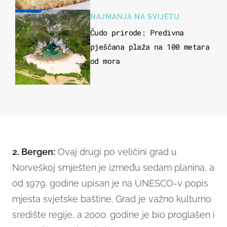
ustima
NAJMANJA NA SVIJETU
Čudo prirode: Predivna
pješčana plaža na 100 metara
od mora
2. Bergen:
Ovaj drugi po veličini grad u
Norveškoj smješten je između sedam planina, a
od 1979. godine upisan je na UNESCO-v popis
mjesta svjetske baštine. Grad je važno kulturno
središte regije, a 2000. godine je bio proglašen i