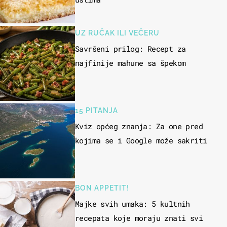
UZ RUČAK ILI VEČERU
Savršeni prilog: Recept za
najfinije mahune sa špekom
15 PITANJA
Kviz općeg znanja: Za one pred
kojima se i Google može sakriti
BON APPETIT!
Majke svih umaka: 5 kultnih
recepata koje moraju znati svi