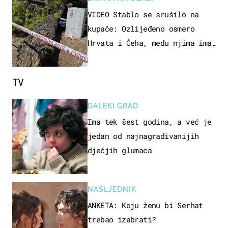
VIDEO Stablo se srušilo na
kupače: Ozlijeđeno osmero
Hrvata i Čeha, među njima ima
i djece
TV
DALEKI GRAD
Ima tek šest godina, a već je
jedan od najnagrađivanijih
dječjih glumaca
NASLJEDNIK
ANKETA: Koju ženu bi Serhat
trebao izabrati?