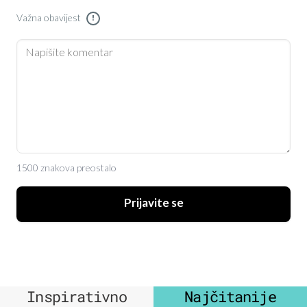
Važna obavijest
!
1500 znakova preostalo
Prijavite se
Inspirativno
Najčitanije