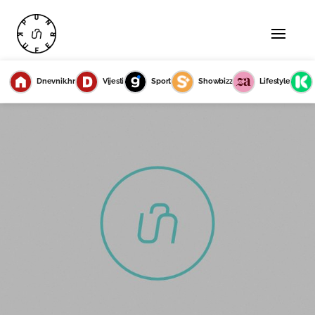
Dnevnik.hr
Vijesti
Sport
Showbizz
Lifestyle