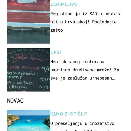
ZANIMLJIVO
Registracija iz SAD-a postala
hit u Hrvatskoj! Pogledajte
zašto
UPS!
Meni domaćeg restorana
nasmijao društvene mreže! Za
sve je zaslužan urnebesan
naziv jela
NOVAC
KAMO BI OTIŠLI?
O preseljenju u inozemstvo