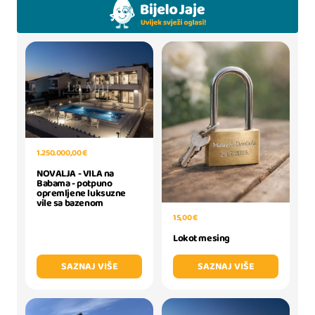
1.250.000,00 €
NOVALJA - VILA na
Babama - potpuno
opremljene luksuzne
vile sa bazenom
15,00 €
Lokot mesing
SAZNAJ VIŠE
SAZNAJ VIŠE