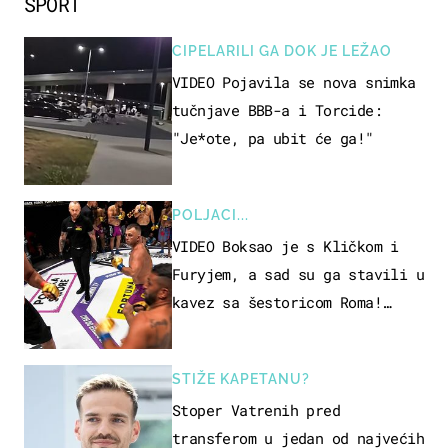
SPORT
CIPELARILI GA DOK JE LEŽAO
VIDEO Pojavila se nova snimka
tučnjave BBB-a i Torcide:
"Je*ote, pa ubit će ga!"
POLJACI...
VIDEO Boksao je s Kličkom i
Furyjem, a sad su ga stavili u
kavez sa šestoricom Roma!
Pogledajte kako je završilo
STIŽE KAPETANU?
Stoper Vatrenih pred
transferom u jedan od najvećih