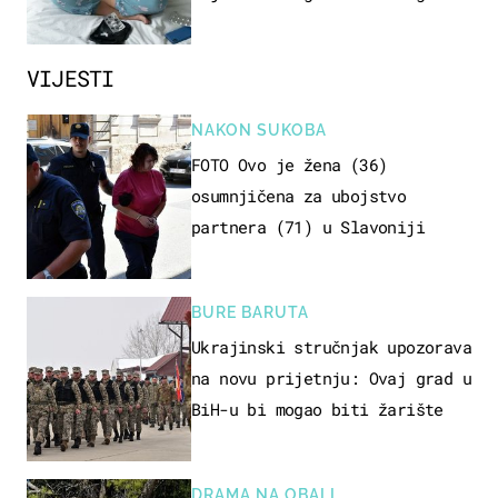
Evo tko ga smije uzimati i
koje su nuspojave
VIJESTI
NAKON SUKOBA
FOTO Ovo je žena (36)
osumnjičena za ubojstvo
partnera (71) u Slavoniji
BURE BARUTA
Ukrajinski stručnjak upozorava
na novu prijetnju: Ovaj grad u
BiH-u bi mogao biti žarište
DRAMA NA OBALI