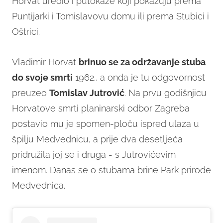
Horvat uredio i putokaze koji pokazuju prema
Puntijarki i Tomislavovu domu ili prema Stubici i
Oštrici.
Vladimir Horvat
brinuo se za održavanje stuba
do svoje smrti
1962., a onda je tu odgovornost
preuzeo
Tomislav Jutrović
. Na prvu godišnjicu
Horvatove smrti planinarski odbor Zagreba
postavio mu je spomen-ploču ispred ulaza u
špilju Medvednicu, a prije dva desetljeća
pridružila joj se i druga - s Jutrovićevim
imenom. Danas se o stubama brine Park prirode
Medvednica.