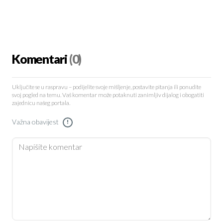
Komentari
(0)
Uključite se u raspravu – podijelite svoje mišljenje, postavite pitanja ili ponudite
svoj pogled na temu. Vaš komentar može potaknuti zanimljiv dijalog i obogatiti
zajednicu našeg portala.
Važna obavijest
!