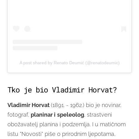
A post shared by Renato Deumić (@renatodeumic)
Tko je bio Vladimir Horvat?
Vladimir Horvat
(1891. - 1962.) bio je novinar,
fotograf,
planinar i
speleolog
, strastveni
obožavatelj planina i podzemlja. I u matičnom
listu "Novosti" piše o prirodnim ljepotama,