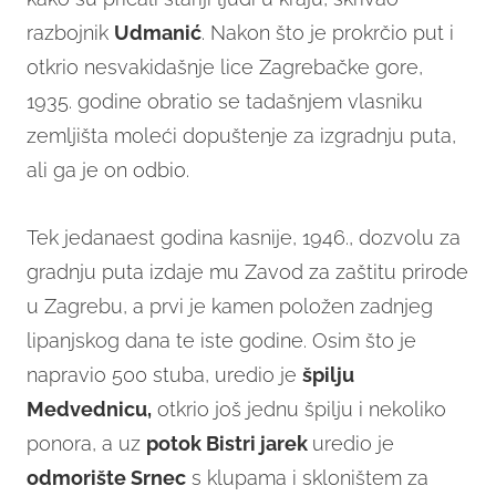
razbojnik
Udmanić
. Nakon što je prokrčio put i
otkrio nesvakidašnje lice Zagrebačke gore,
1935. godine obratio se tadašnjem vlasniku
zemljišta moleći dopuštenje za izgradnju puta,
ali ga je on odbio.
Tek jedanaest godina kasnije, 1946., dozvolu za
gradnju puta izdaje mu Zavod za zaštitu prirode
u Zagrebu, a prvi je kamen položen zadnjeg
lipanjskog dana te iste godine. Osim što je
napravio 500 stuba, uredio je
špilju
Medvednicu,
otkrio još jednu špilju i nekoliko
ponora, a uz
potok
Bistri jarek
uredio je
odmorište Srnec
s klupama i skloništem za