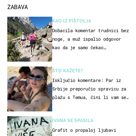
ZABAVA
KAO IZ PIŠTOLJA
Dobacila komentar trudnici bez
noge, a muž ispalio odgovor
kao da je samo čekao…
ŠTO KAŽETE?
Isključio komentare: Par iz
Srbije preporučio spravicu za
plažu s Temua, čini li vam se
ovo sigurnim?
IVANA SE SPASILA
Grafit o propaloj ljubavi