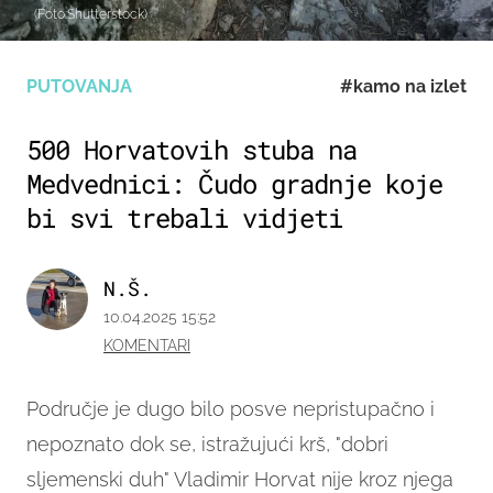
(Foto:Shutterstock)
PUTOVANJA
#kamo na izlet
500 Horvatovih stuba na
Medvednici: Čudo gradnje koje
bi svi trebali vidjeti
N.Š.
10.04.2025 15:52
KOMENTARI
Područje je dugo bilo posve nepristupačno i
nepoznato dok se, istražujući krš, "dobri
sljemenski duh" Vladimir Horvat nije kroz njega