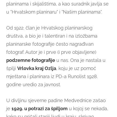
planinama i skijalištima, a kao suradnik javlja se
u "Hrvatskom planinaru" i "Našim planinama".
Od 1922. član je Hrvatskog planinarskog
društva, a bio je i talentiran i na izložbama
planinarske fotografije često nagrađivan
fotograf. Autor je i prve (i prve objavljene)
podzemne fotografije
u nas. Ona je nastala u
špilji
Vrlovka kraj Ozlja
, koju je uz pomoć
mještana i planinara iz PD-a Runolist 1928.
godine uredio za javnost.
U divljinu sjeverne padine Medvednice zašao
je
1929. u potrazi za špiljom
u kojoj se nekada,
kako su pričali stariji ljudi u kraju, skrivao