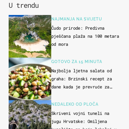
U trendu
NAJMANJA NA SVIJETU
Čudo prirode: Predivna
pješčana plaža na 100 metara
od mora
GOTOVO ZA 15 MINUTA
Najbolja ljetna salata od
graha: Brzinski recept za
dane kada je prevruće za
kuhanje
NEDALEKO OD PLOČA
Skriveni vojni tuneli na
jugu Hrvatske: Omiljena