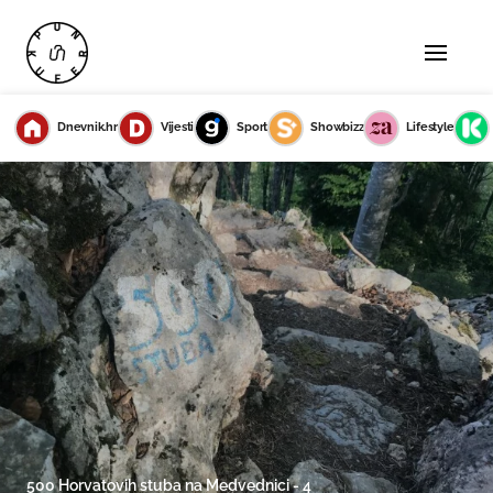
Dnevnik.hr
Vijesti
Sport
Showbizz
Lifestyle
500 Horvatovih stuba na Medvednici - 4