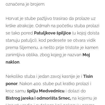
označena je brojem.
Horvat je stube pažljivo trasirao da prolaze uz
krške atrakcije. Odmah na početku stuba prolazi
se tako pored
Patuljkove špiljice
(u kojoj doista
stanuju patuljci), kod pedesete se otvara vidik
prema Sljemenu, a nešto prije tristote je kamen
zanimljiva oblika, zbog kojeg je nazvan
Moj
naklon
.
Nekoliko stuba i jedan zavoj kasnije je i
Tisin
ponor
. Nakon 400. stube put kratko prolazi i
kroz samu
špilju Medvednicu
i dolazi do
Bistrog jareka i odmorišta Srnec,
na kojemu je