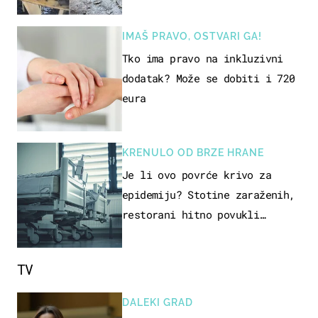
se, pili i pokazivali mi
srednji prst"
IMAŠ PRAVO, OSTVARI GA!
Tko ima pravo na inkluzivni
dodatak? Može se dobiti i 720
eura
KRENULO OD BRZE HRANE
Je li ovo povrće krivo za
epidemiju? Stotine zaraženih,
restorani hitno povukli
proizvod
TV
DALEKI GRAD