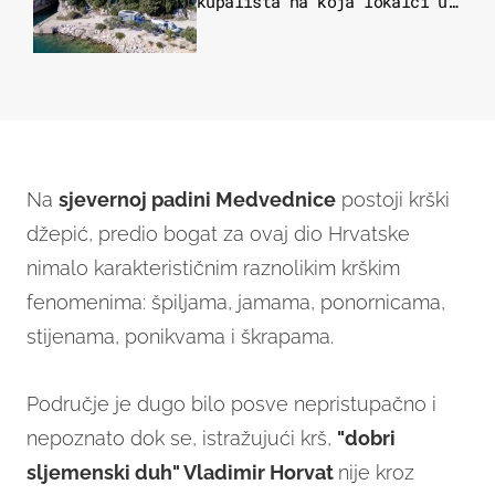
kupališta na koja lokalci u
miru dolaze roniti i skakati
u more
Na
sjevernoj padini Medvednice
postoji krški
džepić, predio bogat za ovaj dio Hrvatske
nimalo karakterističnim raznolikim krškim
fenomenima: špiljama, jamama, ponornicama,
stijenama, ponikvama i škrapama.
Područje je dugo bilo posve nepristupačno i
nepoznato dok se, istražujući krš,
"dobri
sljemenski duh" Vladimir Horvat
nije kroz