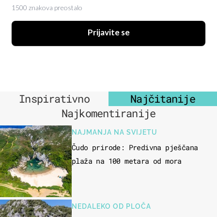
1500 znakova preostalo
Prijavite se
Inspirativno
Najčitanije
Najkomentiranije
NAJMANJA NA SVIJETU
Čudo prirode: Predivna pješčana
plaža na 100 metara od mora
NEDALEKO OD PLOČA