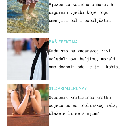
REKREACIJE
Vježbe za koljeno u moru: 5
sigurnih vježbi koje mogu
smanjiti bol i poboljšati
pokretljivost
BAŠ EFEKTNA
Kada smo na zadarskoj rivi
ugledali ovu haljinu, morali
smo doznati odakle je – košta
samo 18 eura
(NE)PRIMJERENA?
Svećenik kritizirao kratku
odjeću usred toplinskog vala,
slažete li se s njim?