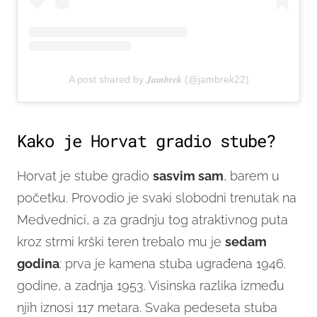
A post shared by 𝑱𝒂𝒎𝒃𝒓𝒆𝒌 (@jambrek22)
Kako je Horvat gradio stube?
Horvat je stube gradio
sasvim sam
, barem u
početku. Provodio je svaki slobodni trenutak na
Medvednici, a za gradnju tog atraktivnog puta
kroz strmi krški teren trebalo mu je
sedam
godina
: prva je kamena stuba ugrađena 1946.
godine, a zadnja 1953. Visinska razlika između
njih iznosi 117 metara. Svaka pedeseta stuba