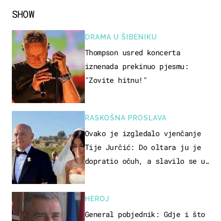
SHOW
DRAMA U ŠIBENIKU
Thompson usred koncerta
iznenada prekinuo pjesmu:
"Zovite hitnu!"
RASKOŠNA PROSLAVA
Ovako je izgledalo vjenčanje
Tije Jurčić: Do oltara ju je
dopratio očuh, a slavilo se uz
Olivera i Rozgu
HEROJ
General pobjednik: Gdje i što