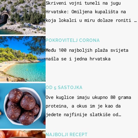
Skriveni vojni tuneli na jugu
Hrvatske: Omiljena kupališta na
koja lokalci u miru dolaze roniti i
skakati u more
POKROVITELJ CORONA
Među 100 najboljih plaža svijeta
našla se i jedna hrvatska
OD 5 SASTOJKA
Ove kuglice imaju ukupno 80 grama
proteina, a okus im je kao da
jedete najfinije slatkiše od
čokolade
NAJBOLJI RECEPT