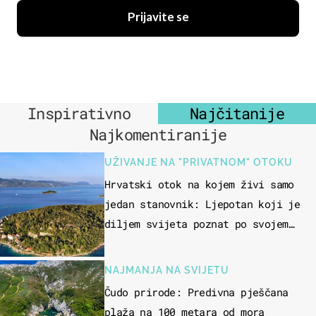
Prijavite se
Inspirativno
Najčitanije
Najkomentiranije
UŽIVANJE NA "PRIVATNOM" OTOKU
Hrvatski otok na kojem živi samo
jedan stanovnik: Ljepotan koji je
diljem svijeta poznat po svojem
"bijelom zlatu"
NAJMANJA NA SVIJETU
Čudo prirode: Predivna pješčana
plaža na 100 metara od mora