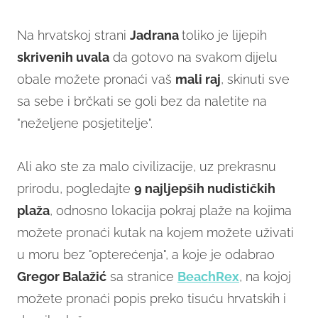
Na hrvatskoj strani
Jadrana
toliko je lijepih
skrivenih uvala
da gotovo na svakom dijelu
obale možete pronaći vaš
mali raj
, skinuti sve
sa sebe i brčkati se goli bez da naletite na
"neželjene posjetitelje".
Ali ako ste za malo civilizacije, uz prekrasnu
prirodu, pogledajte
9 najljepših nudističkih
plaža
, odnosno lokacija pokraj plaže na kojima
možete pronaći kutak na kojem možete uživati
u moru bez "opterećenja", a koje je odabrao
Gregor Balažić
sa stranice
BeachRex
, na kojoj
možete pronaći popis preko tisuću hrvatskih i