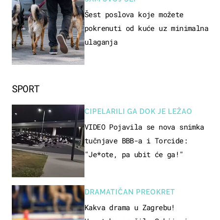
Šest poslova koje možete
pokrenuti od kuće uz minimalna
ulaganja
SPORT
CIPELARILI GA DOK JE LEŽAO
VIDEO Pojavila se nova snimka
tučnjave BBB-a i Torcide:
"Je*ote, pa ubit će ga!"
DRAMATIČAN PREOKRET
Kakva drama u Zagrebu!