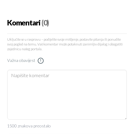
Komentari
(0)
Uključite se u raspravu – podijelite svoje mišljenje, postavite pitanja ili ponudite
svoj pogled na temu. Vaš komentar može potaknuti zanimljiv dijalog i obogatiti
zajednicu našeg portala.
Važna obavijest
!
1500 znakova preostalo