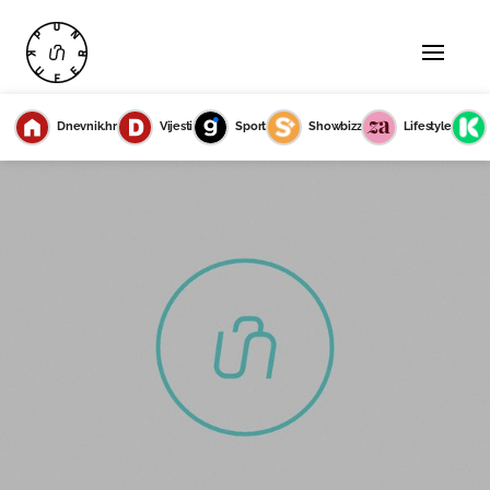
Dnevnik.hr
Vijesti
Sport
Showbizz
Lifestyle