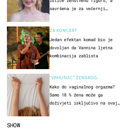
ističe ženstvenu figuru, a
savršena je za večernji
izlazak na moru
ZA KONCERT
Jedan efektan komad bio je
dovoljan da Vannina ljetna
kombinacija zablista
"VRHUNAC" ŽENSKOG
SEKSUALNOG ISKUSTVA
Kako do vaginalnog orgazma?
Samo 18 % žena može ga
doživjeti isključivo na ovaj
način
SHOW