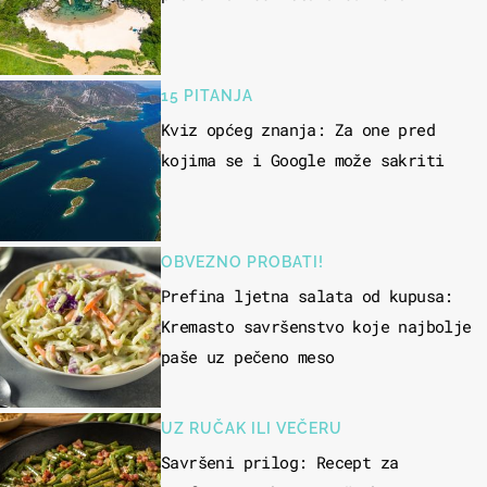
15 PITANJA
Kviz općeg znanja: Za one pred
kojima se i Google može sakriti
OBVEZNO PROBATI!
Prefina ljetna salata od kupusa:
Kremasto savršenstvo koje najbolje
paše uz pečeno meso
UZ RUČAK ILI VEČERU
Savršeni prilog: Recept za