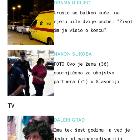
DRAMA U RIJECI
Urušio se balkon kuće, na
njemu bile dvije osobe: "Život
im je visio o koncu"
NAKON SUKOBA
FOTO Ovo je žena (36)
osumnjičena za ubojstvo
partnera (71) u Slavoniji
TV
DALEKI GRAD
Ima tek šest godina, a već je
jedan od najnagrađivanijih