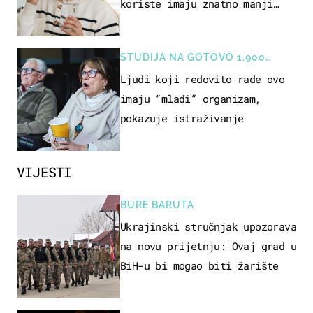
koriste imaju znatno manji
rizik od ovoga
STUDIJA NA GOTOVO 1.900
OSOBA
Ljudi koji redovito rade ovo
imaju “mlađi” organizam,
pokazuje istraživanje
VIJESTI
BURE BARUTA
Ukrajinski stručnjak upozorava
na novu prijetnju: Ovaj grad u
BiH-u bi mogao biti žarište