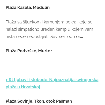
Plaža Kažela, Medulin
Plaža sa šljunkom i kamenjem pokraj koje se
nalazi simpatično uređen kamp u kojem vam
ništa neće nedostajati. Savršen odmor
...
Plaža Podvrške, Murter
> Rt ljubavi i slobode: Najpoznatija swingerska
plaža u Hrvatskoj
Plaža Sovinje, Tkon, otok Pašman