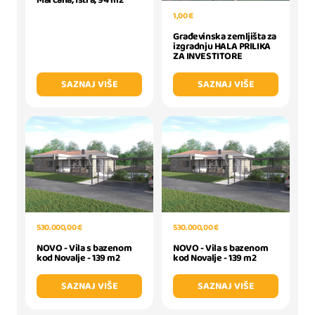
Marčana, Istra, 94 m2
1,00 €
Građevinska zemljišta za
izgradnju HALA PRILIKA
ZA INVESTITORE
SAZNAJ VIŠE
SAZNAJ VIŠE
530.000,00 €
530.000,00 €
NOVO - Vila s bazenom
NOVO - Vila s bazenom
kod Novalje - 139 m2
kod Novalje - 139 m2
SAZNAJ VIŠE
SAZNAJ VIŠE