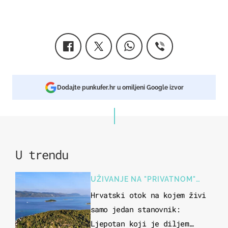
Dodajte punkufer.hr u omiljeni Google izvor
U trendu
UŽIVANJE NA "PRIVATNOM"
OTOKU
Hrvatski otok na kojem živi
samo jedan stanovnik:
Ljepotan koji je diljem