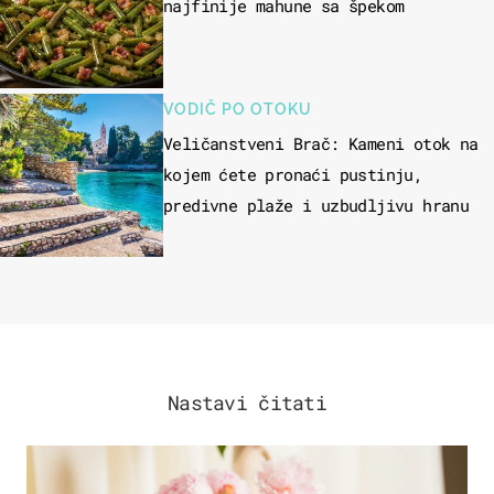
najfinije mahune sa špekom
VODIČ PO OTOKU
Veličanstveni Brač: Kameni otok na
kojem ćete pronaći pustinju,
predivne plaže i uzbudljivu hranu
Nastavi čitati
MODA & LJEPOTA