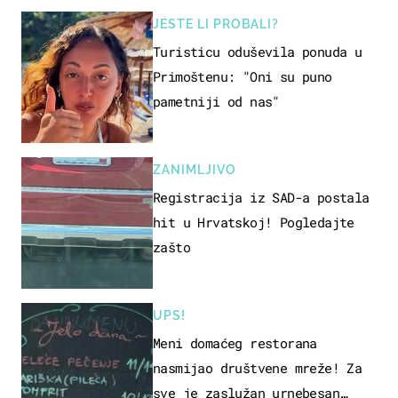
JESTE LI PROBALI?
Turisticu oduševila ponuda u
Primoštenu: "Oni su puno
pametniji od nas"
ZANIMLJIVO
Registracija iz SAD-a postala
hit u Hrvatskoj! Pogledajte
zašto
UPS!
Meni domaćeg restorana
nasmijao društvene mreže! Za
sve je zaslužan urnebesan