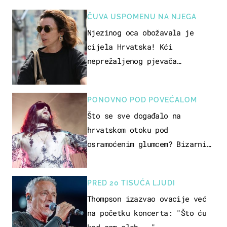
ČUVA USPOMENU NA NJEGA
Njezinog oca obožavala je
cijela Hrvatska! Kći
neprežaljenog pjevača
projurila špicom na dva kotača
PONOVNO POD POVEĆALOM
Što se sve događalo na
hrvatskom otoku pod
osramoćenim glumcem? Bizarni
prizori i danas izazivaju
nevjericu
PRED 20 TISUĆA LJUDI
Thompson izazvao ovacije već
na početku koncerta: "Što ću
kad sam slab..."