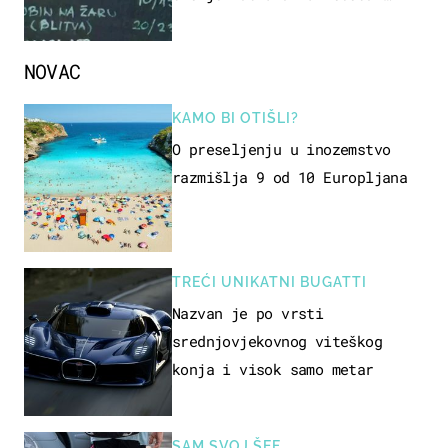
naziv jela
NOVAC
KAMO BI OTIŠLI?
O preseljenju u inozemstvo
razmišlja 9 od 10 Europljana
TREĆI UNIKATNI BUGATTI
Nazvan je po vrsti
srednjovjekovnog viteškog
konja i visok samo metar
SAM SVOJ ŠEF