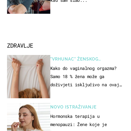
ZDRAVLJE
"VRHUNAC" ŽENSKOG
SEKSUALNOG ISKUSTVA
Kako do vaginalnog orgazma?
Samo 18 % žena može ga
doživjeti isključivo na ovaj
način
NOVO ISTRAŽIVANJE
Hormonska terapija u
menopauzi: Žene koje je