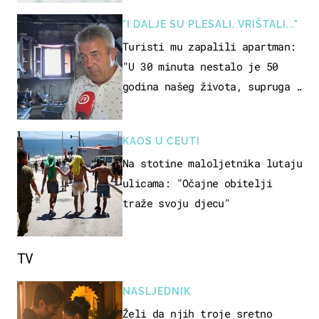
"I DALJE SU PLESALI, VRIŠTALI..."
Turisti mu zapalili apartman:
"U 30 minuta nestalo je 50
godina našeg života, supruga i
ja ne možemo oka sklopiti"
KAOS U CEUTI
Na stotine maloljetnika lutaju
ulicama: "Očajne obitelji
traže svoju djecu"
TV
NASLJEDNIK
Želi da njih troje sretno