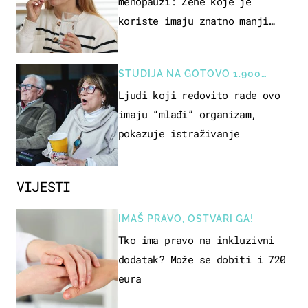
menopauzi: Žene koje je
koriste imaju znatno manji
rizik od ovoga
STUDIJA NA GOTOVO 1.900
OSOBA
Ljudi koji redovito rade ovo
imaju “mlađi” organizam,
pokazuje istraživanje
VIJESTI
IMAŠ PRAVO, OSTVARI GA!
Tko ima pravo na inkluzivni
dodatak? Može se dobiti i 720
eura