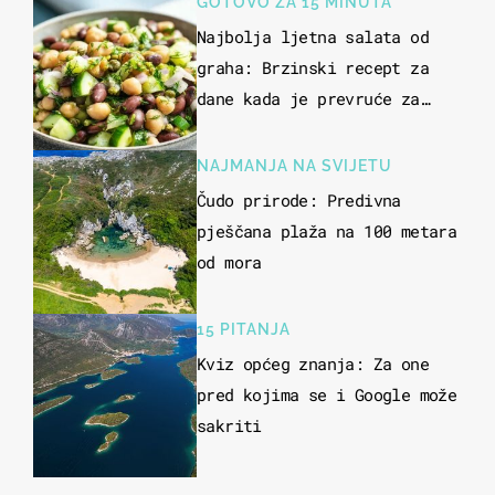
GOTOVO ZA 15 MINUTA
Najbolja ljetna salata od
graha: Brzinski recept za
dane kada je prevruće za
kuhanje
NAJMANJA NA SVIJETU
Čudo prirode: Predivna
pješčana plaža na 100 metara
od mora
15 PITANJA
Kviz općeg znanja: Za one
pred kojima se i Google može
sakriti