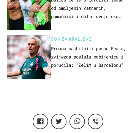
od omiljenih Vatrenih,
pomoćnici i dalje dvoje oko
ponude
ŠOK ZA KRALJEVE
Propao najbitniji posao Reala,
zvijezda poslala odbijenicu i
poručila: "Želim u Barcelonu"