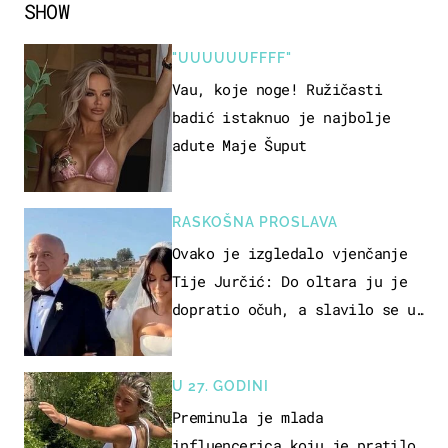
SHOW
"UUUUUUFFFF"
Vau, koje noge! Ružičasti
badić istaknuo je najbolje
adute Maje Šuput
RASKOŠNA PROSLAVA
Ovako je izgledalo vjenčanje
Tije Jurčić: Do oltara ju je
dopratio očuh, a slavilo se uz
Olivera i Rozgu
U 27. GODINI
Preminula je mlada
influencerica koju je pratilo