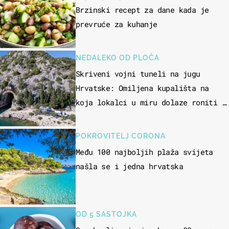
Brzinski recept za dane kada je
prevruće za kuhanje
NEDALEKO OD PLOČA
Skriveni vojni tuneli na jugu
Hrvatske: Omiljena kupališta na
koja lokalci u miru dolaze roniti i
skakati u more
POKROVITELJ CORONA
Među 100 najboljih plaža svijeta
našla se i jedna hrvatska
OD 5 SASTOJKA