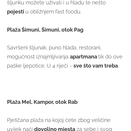
šljunku možete uživati i u hladu te nešto
pojesti
u obližnjem fast foodu.
Plaža Šimuni, Šimuni, otok Pag
Savršeni šljunak, puno hlada, restorani,
mogućnost iznajmljivanja
apartmana
tik do ove
paške ljepotice. U 4 riječi -
sve što vam treba
.
Plaža Mel, Kampor, otok Rab
Pješčana plaža na kojoj ćete zbog veličine
uvijek naći
dovoljno mjesta
za sebe i svog