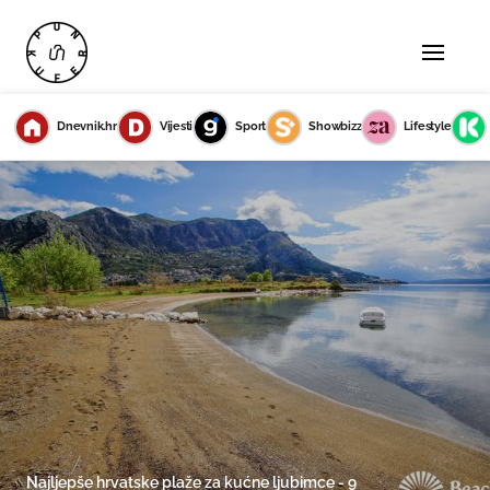
Dnevnik.hr
Vijesti
Sport
Showbizz
Lifestyle
Najljepše hrvatske plaže za kućne ljubimce - 9