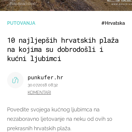
(Foto:BeachRex)
PUTOVANJA
#Hrvatska
10 najljepših hrvatskih plaža
na kojima su dobrodošli i
kućni ljubimci
punkufer.hr
30.07.2018 08:32
KOMENTARI
Povedite svojega kućnog ljubimca na
nezaboravno ljetovanje na neku od ovih 10
prekrasnih hrvatskih plaža.