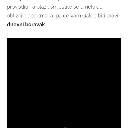
provoditi na plaži, smjestite se u neki od
obližnjih apartmana, pa će vam Galeb biti pravi
dnevni boravak
.