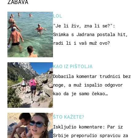
ZABAVA
LOL
"Je li živ, zna li se?":
Snimka s Jadrana postala hit,
radi li i vaš muž ovo?
KAO IZ PIŠTOLJA
Dobacila komentar trudnici bez
noge, a muž ispalio odgovor
kao da je samo čekao…
ŠTO KAŽETE?
Isključio komentare: Par iz
Srbije preporučio spravicu za