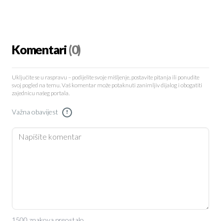
Komentari
(0)
Uključite se u raspravu – podijelite svoje mišljenje, postavite pitanja ili ponudite
svoj pogled na temu. Vaš komentar može potaknuti zanimljiv dijalog i obogatiti
zajednicu našeg portala.
Važna obavijest
!
1500 znakova preostalo