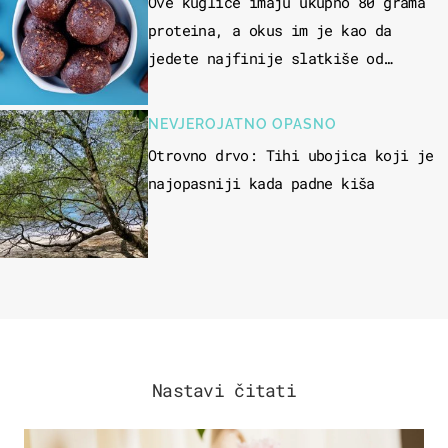
Ove kuglice imaju ukupno 80 grama
proteina, a okus im je kao da
jedete najfinije slatkiše od
čokolade
NEVJEROJATNO OPASNO
Otrovno drvo: Tihi ubojica koji je
najopasniji kada padne kiša
Nastavi čitati
MODA & LJEPOTA