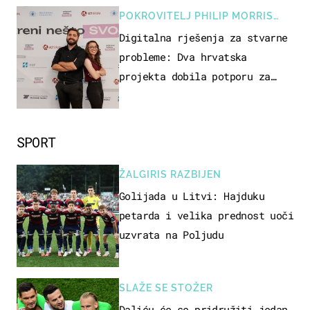
POKROVITELJ PHILIP MORRIS
ZAGREB
Digitalna rješenja za stvarne
probleme: Dva hrvatska
projekta dobila potporu za
razvoj
SPORT
ŽALGIRIS RAZBIJEN
Golijada u Litvi: Hajduku
petarda i velika prednost uoči
uzvrata na Poljudu
SLAŽE SE STOŽER
Daliću će se pridružiti jedan