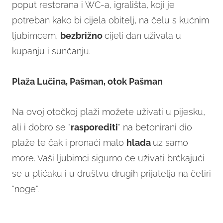
poput restorana i WC-a, igrališta, koji je
potreban kako bi cijela obitelj, na čelu s kućnim
ljubimcem,
bezbrižno
cijeli dan uživala u
kupanju i sunčanju.
Plaža Lučina, Pašman, otok Pašman
Na ovoj otočkoj plaži možete uživati u pijesku,
ali i dobro se "
rasporediti
" na betonirani dio
plaže te čak i pronaći malo
hlada
uz samo
more. Vaši ljubimci sigurno će uživati brćkajući
se u plićaku i u društvu drugih prijatelja na četiri
"noge".