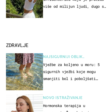
više od milijun ljudi, dugo se
borila s opakom bolesti
ZDRAVLJE
NAJSIGURNIJI OBLIK
REKREACIJE
Vježbe za koljeno u moru: 5
sigurnih vježbi koje mogu
smanjiti bol i poboljšati
pokretljivost
NOVO ISTRAŽIVANJE
Hormonska terapija u