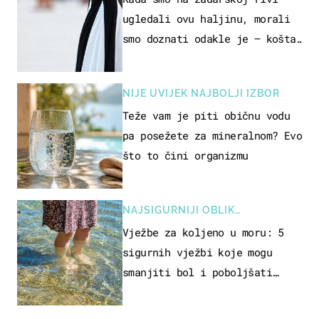
ugledali ovu haljinu, morali
smo doznati odakle je – košta
samo 18 eura
NIJE UVIJEK NAJBOLJI IZBOR
Teže vam je piti običnu vodu
pa posežete za mineralnom? Evo
što to čini organizmu
NAJSIGURNIJI OBLIK
REKREACIJE
Vježbe za koljeno u moru: 5
sigurnih vježbi koje mogu
smanjiti bol i poboljšati
pokretljivost