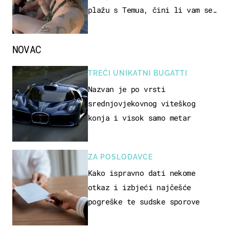
plažu s Temua, čini li vam se
ovo sigurnim?
NOVAC
TREĆI UNIKATNI BUGATTI
Nazvan je po vrsti
srednjovjekovnog viteškog
konja i visok samo metar
ZA POSLODAVCE
Kako ispravno dati nekome
otkaz i izbjeći najčešće
pogreške te sudske sporove