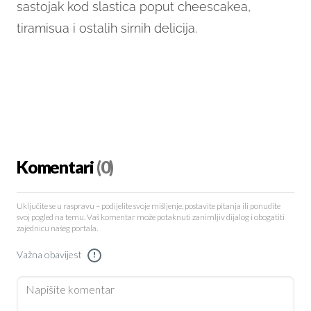
sastojak kod slastica poput cheescakea,
tiramisua i ostalih sirnih delicija.
Komentari
(0)
Uključite se u raspravu – podijelite svoje mišljenje, postavite pitanja ili ponudite
svoj pogled na temu. Vaš komentar može potaknuti zanimljiv dijalog i obogatiti
zajednicu našeg portala.
Važna obavijest
!