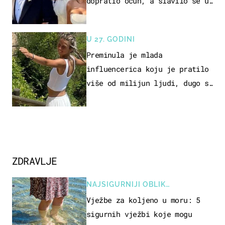
dopratio očuh, a slavilo se uz
Olivera i Rozgu
U 27. GODINI
Preminula je mlada
influencerica koju je pratilo
više od milijun ljudi, dugo se
borila s opakom bolesti
ZDRAVLJE
NAJSIGURNIJI OBLIK
REKREACIJE
Vježbe za koljeno u moru: 5
sigurnih vježbi koje mogu