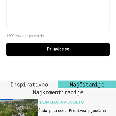
1500 znakova preostalo
Prijavite se
Inspirativno
Najčitanije
Najkomentiranije
NAJMANJA NA SVIJETU
Čudo prirode: Predivna pješčana