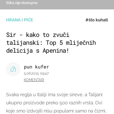
Slika nije dostupna
HRANA I PIĆE
#što kuhati
Sir - kako to zvuči
talijanski: Top 5 mliječnih
delicija s Apenina!
pun kufer
5.06.2015 09:47
KOMENTARI
Svaka regija u Italiji ima svoje sireve, a Talijani
ukupno proizvode preko 500 raznih vrsta.
Ovi
koje smo izdvojili nisu popularni samo na čizmi,