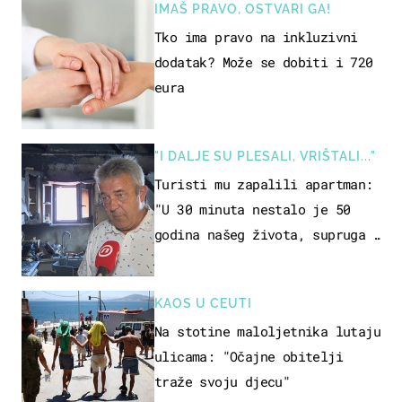
IMAŠ PRAVO, OSTVARI GA!
Tko ima pravo na inkluzivni
dodatak? Može se dobiti i 720
eura
"I DALJE SU PLESALI, VRIŠTALI..."
Turisti mu zapalili apartman:
"U 30 minuta nestalo je 50
godina našeg života, supruga i
ja ne možemo oka sklopiti"
KAOS U CEUTI
Na stotine maloljetnika lutaju
ulicama: "Očajne obitelji
traže svoju djecu"