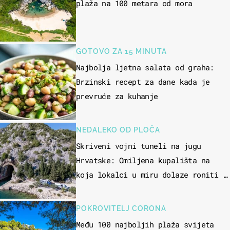
plaža na 100 metara od mora
GOTOVO ZA 15 MINUTA
Najbolja ljetna salata od graha:
Brzinski recept za dane kada je
prevruće za kuhanje
NEDALEKO OD PLOČA
Skriveni vojni tuneli na jugu
Hrvatske: Omiljena kupališta na
koja lokalci u miru dolaze roniti i
skakati u more
POKROVITELJ CORONA
Među 100 najboljih plaža svijeta