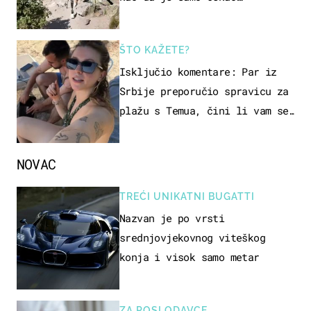
ŠTO KAŽETE?
Isključio komentare: Par iz
Srbije preporučio spravicu za
plažu s Temua, čini li vam se
ovo sigurnim?
NOVAC
TREĆI UNIKATNI BUGATTI
Nazvan je po vrsti
srednjovjekovnog viteškog
konja i visok samo metar
ZA POSLODAVCE