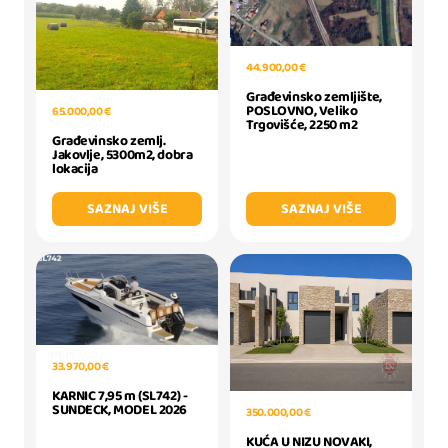
44.900,00 €
Građevinsko zemljište,
POSLOVNO, Veliko
65.000,00 €
Trgovišće, 2250 m2
Građevinsko zemlj.
Jakovlje, 5300m2, dobra
lokacija
SAZNAJ VIŠE
SAZNAJ VIŠE
33.970,00 €
KARNIC 7,95 m (SL742) -
SUNDECK, MODEL 2026
350.000,00 €
KUĆA U NIZU NOVAKI,