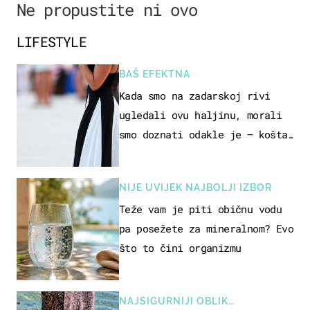
Ne propustite ni ovo
LIFESTYLE
BAŠ EFEKTNA
Kada smo na zadarskoj rivi
ugledali ovu haljinu, morali
smo doznati odakle je – košta
samo 18 eura
NIJE UVIJEK NAJBOLJI IZBOR
Teže vam je piti običnu vodu
pa posežete za mineralnom? Evo
što to čini organizmu
NAJSIGURNIJI OBLIK