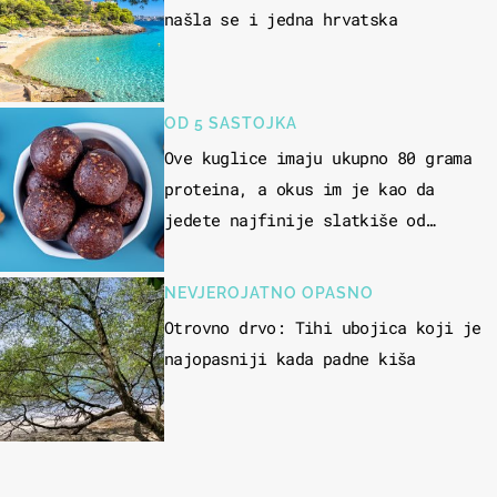
našla se i jedna hrvatska
OD 5 SASTOJKA
Ove kuglice imaju ukupno 80 grama
proteina, a okus im je kao da
jedete najfinije slatkiše od
čokolade
NEVJEROJATNO OPASNO
Otrovno drvo: Tihi ubojica koji je
najopasniji kada padne kiša