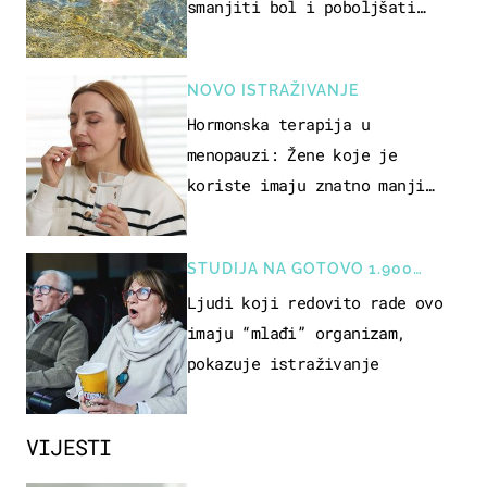
smanjiti bol i poboljšati
pokretljivost
NOVO ISTRAŽIVANJE
Hormonska terapija u
menopauzi: Žene koje je
koriste imaju znatno manji
rizik od ovoga
STUDIJA NA GOTOVO 1.900
OSOBA
Ljudi koji redovito rade ovo
imaju “mlađi” organizam,
pokazuje istraživanje
VIJESTI