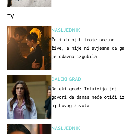
TV
NASLJEDNIK
Želi da njih troje sretno
žive, a nije ni svjesna da ga
je odavno izgubila
DALEKI GRAD
Daleki grad: Intuicija joj
govori da danas neće otići iz
njihovog života
NASLJEDNIK