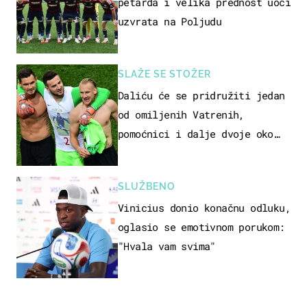
petarda i velika prednost uoči
uzvrata na Poljudu
SLAŽE SE STOŽER
Daliću će se pridružiti jedan
od omiljenih Vatrenih,
pomoćnici i dalje dvoje oko
ponude
SLUŽBENO
Vinicius donio konačnu odluku,
oglasio se emotivnom porukom:
"Hvala vam svima"