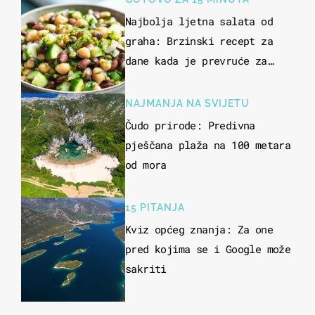
Najbolja ljetna salata od
graha: Brzinski recept za
dane kada je prevruće za
kuhanje
NAJMANJA NA SVIJETU
Čudo prirode: Predivna
pješčana plaža na 100 metara
od mora
15 PITANJA
Kviz općeg znanja: Za one
pred kojima se i Google može
sakriti