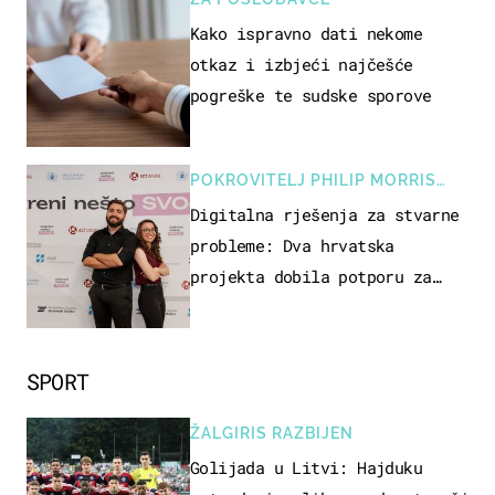
Kako ispravno dati nekome
otkaz i izbjeći najčešće
pogreške te sudske sporove
POKROVITELJ PHILIP MORRIS
ZAGREB
Digitalna rješenja za stvarne
probleme: Dva hrvatska
projekta dobila potporu za
razvoj
SPORT
ŽALGIRIS RAZBIJEN
Golijada u Litvi: Hajduku