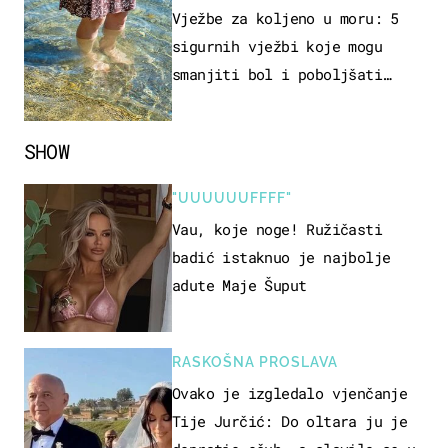
REKREACIJE
Vježbe za koljeno u moru: 5
sigurnih vježbi koje mogu
smanjiti bol i poboljšati
pokretljivost
SHOW
"UUUUUUFFFF"
Vau, koje noge! Ružičasti
badić istaknuo je najbolje
adute Maje Šuput
RASKOŠNA PROSLAVA
Ovako je izgledalo vjenčanje
Tije Jurčić: Do oltara ju je