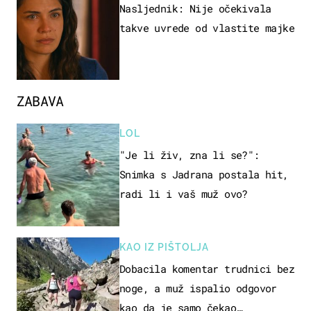
Nasljednik: Nije očekivala
takve uvrede od vlastite majke
ZABAVA
LOL
"Je li živ, zna li se?":
Snimka s Jadrana postala hit,
radi li i vaš muž ovo?
KAO IZ PIŠTOLJA
Dobacila komentar trudnici bez
noge, a muž ispalio odgovor
kao da je samo čekao…