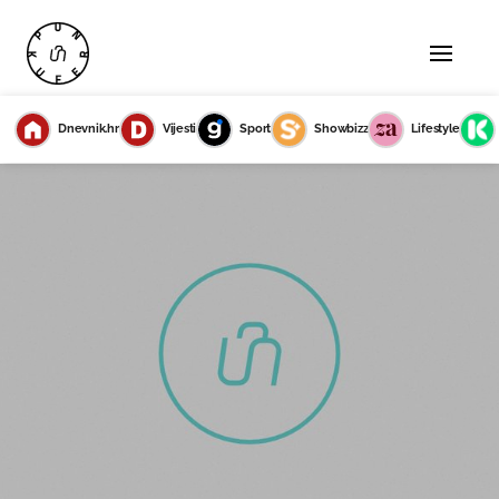
Dnevnik.hr
Vijesti
Sport
Showbizz
Lifestyle