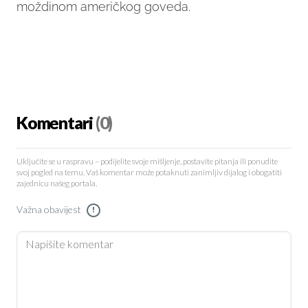
moždinom američkog goveda.
Komentari
(0)
Uključite se u raspravu – podijelite svoje mišljenje, postavite pitanja ili ponudite
svoj pogled na temu. Vaš komentar može potaknuti zanimljiv dijalog i obogatiti
zajednicu našeg portala.
Važna obavijest
!