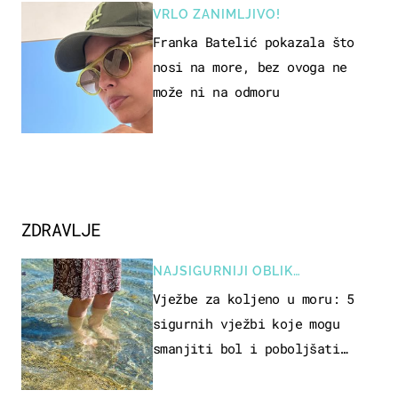
VRLO ZANIMLJIVO!
Franka Batelić pokazala što
nosi na more, bez ovoga ne
može ni na odmoru
ZDRAVLJE
NAJSIGURNIJI OBLIK
REKREACIJE
Vježbe za koljeno u moru: 5
sigurnih vježbi koje mogu
smanjiti bol i poboljšati
pokretljivost