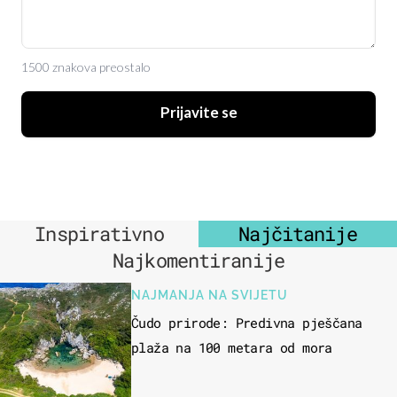
1500 znakova preostalo
Prijavite se
Inspirativno
Najčitanije
Najkomentiranije
NAJMANJA NA SVIJETU
Čudo prirode: Predivna pješčana
plaža na 100 metara od mora