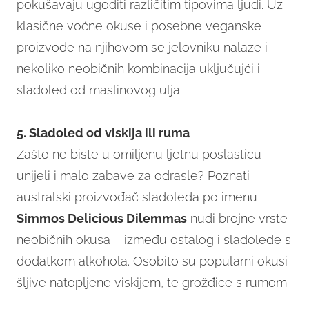
pokušavaju ugoditi različitim tipovima ljudi. Uz
klasične voćne okuse i posebne veganske
proizvode na njihovom se jelovniku nalaze i
nekoliko neobičnih kombinacija uključujći i
sladoled od maslinovog ulja.
5. Sladoled od viskija ili ruma
Zašto ne biste u omiljenu ljetnu poslasticu
unijeli i malo zabave za odrasle? Poznati
australski proizvođač sladoleda po imenu
Simmos Delicious Dilemmas
nudi brojne vrste
neobičnih okusa – između ostalog i sladolede s
dodatkom alkohola. Osobito su popularni okusi
šljive natopljene viskijem, te grožđice s rumom.