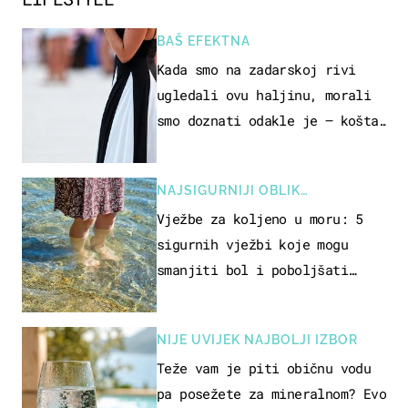
BAŠ EFEKTNA
Kada smo na zadarskoj rivi
ugledali ovu haljinu, morali
smo doznati odakle je – košta
samo 18 eura
NAJSIGURNIJI OBLIK
REKREACIJE
Vježbe za koljeno u moru: 5
sigurnih vježbi koje mogu
smanjiti bol i poboljšati
pokretljivost
NIJE UVIJEK NAJBOLJI IZBOR
Teže vam je piti običnu vodu
pa posežete za mineralnom? Evo