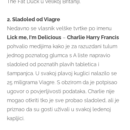
The Fat Duck u Velikoj Britaniji.
2. Sladoled od Viagre
Nedavno se vlasnik velške tvrtke po imenu
Lick me, I'm Delicious
–
Charlie Harry Francis
pohvalio medijima kako je za razuzdani tulum
jednog poznatog glumca s A liste napravio
sladoled od poznatih plavih tabletica i
šampanjca. U svakoj plavoj kuglici nalazilo se
25 miligrama Viagre. S obzirom da je potpisao
ugovor o povjerljivosti podataka, Charlie nije
mogao otkriti tko je sve probao sladoled, ali je
priznao da su gosti uživali u svakoj ledenoj
kapljici.