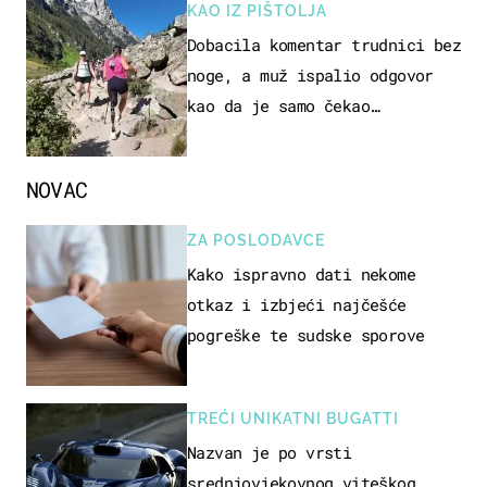
KAO IZ PIŠTOLJA
Dobacila komentar trudnici bez
noge, a muž ispalio odgovor
kao da je samo čekao…
NOVAC
ZA POSLODAVCE
Kako ispravno dati nekome
otkaz i izbjeći najčešće
pogreške te sudske sporove
TREĆI UNIKATNI BUGATTI
Nazvan je po vrsti
srednjovjekovnog viteškog