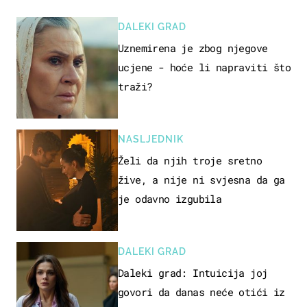
DALEKI GRAD
Uznemirena je zbog njegove
ucjene - hoće li napraviti što
traži?
NASLJEDNIK
Želi da njih troje sretno
žive, a nije ni svjesna da ga
je odavno izgubila
DALEKI GRAD
Daleki grad: Intuicija joj
govori da danas neće otići iz