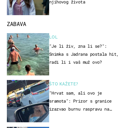
njihovog života
ZABAVA
LOL
"Je li živ, zna li se?":
Snimka s Jadrana postala hit,
radi li i vaš muž ovo?
ŠTO KAŽETE?
"Hrvat sam, ali ovo je
sramota": Prizor s granice
izazvao burnu raspravu na
društvenim mrežama