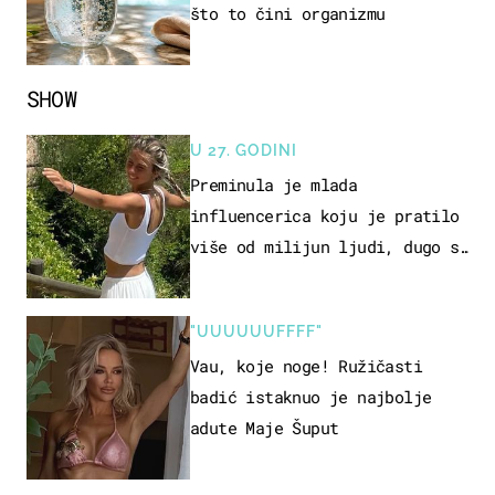
što to čini organizmu
SHOW
U 27. GODINI
Preminula je mlada
influencerica koju je pratilo
više od milijun ljudi, dugo se
borila s opakom bolešću
"UUUUUUFFFF"
Vau, koje noge! Ružičasti
badić istaknuo je najbolje
adute Maje Šuput