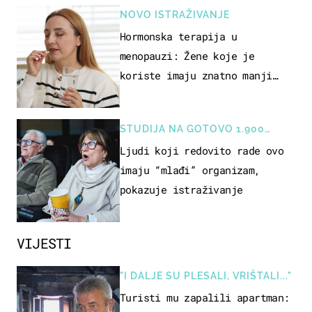
NOVO ISTRAŽIVANJE
Hormonska terapija u
menopauzi: Žene koje je
koriste imaju znatno manji
rizik od ovoga
STUDIJA NA GOTOVO 1.900
OSOBA
Ljudi koji redovito rade ovo
imaju “mlađi” organizam,
pokazuje istraživanje
VIJESTI
"I DALJE SU PLESALI, VRIŠTALI..."
Turisti mu zapalili apartman: