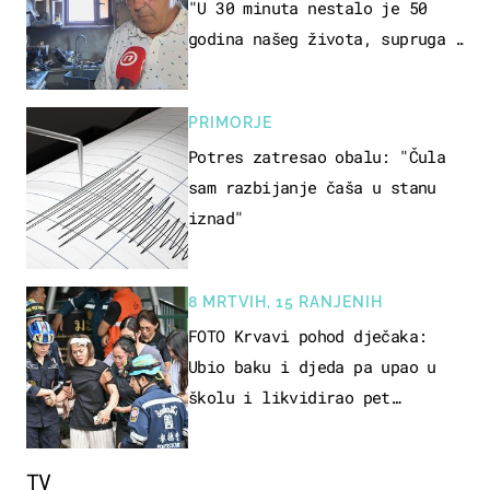
"U 30 minuta nestalo je 50
godina našeg života, supruga i
ja ne možemo oka sklopiti"
PRIMORJE
Potres zatresao obalu: "Čula
sam razbijanje čaša u stanu
iznad"
8 MRTVIH, 15 RANJENIH
FOTO Krvavi pohod dječaka:
Ubio baku i djeda pa upao u
školu i likvidirao pet
nastavnika
TV