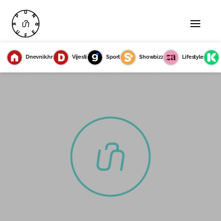
Dnevnik.hr
Vijesti
Sport
Showbizz
Lifestyle