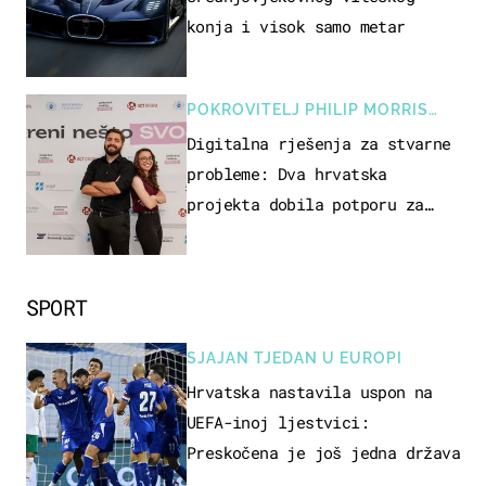
konja i visok samo metar
POKROVITELJ PHILIP MORRIS
ZAGREB
Digitalna rješenja za stvarne
probleme: Dva hrvatska
projekta dobila potporu za
razvoj
SPORT
SJAJAN TJEDAN U EUROPI
Hrvatska nastavila uspon na
UEFA-inoj ljestvici:
Preskočena je još jedna država