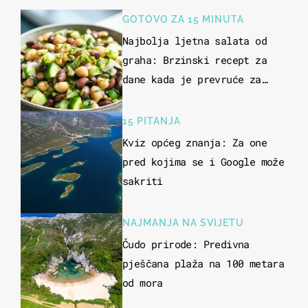
GOTOVO ZA 15 MINUTA
Najbolja ljetna salata od
graha: Brzinski recept za
dane kada je prevruće za
kuhanje
15 PITANJA
Kviz općeg znanja: Za one
pred kojima se i Google može
sakriti
NAJMANJA NA SVIJETU
Čudo prirode: Predivna
pješčana plaža na 100 metara
od mora