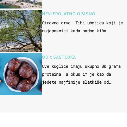
skakati u more
NEVJEROJATNO OPASNO
Otrovno drvo: Tihi ubojica koji je
najopasniji kada padne kiša
OD 5 SASTOJKA
Ove kuglice imaju ukupno 80 grama
proteina, a okus im je kao da
jedete najfinije slatkiše od
čokolade