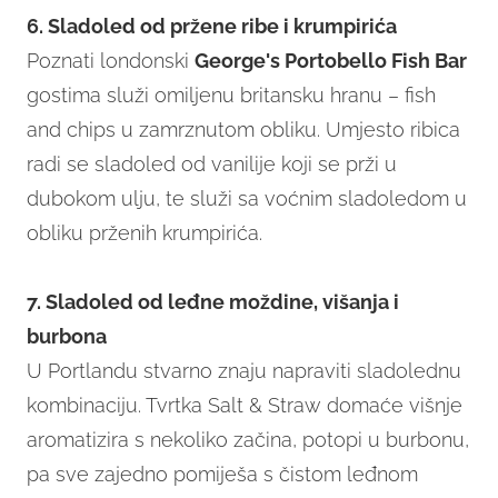
6. Sladoled od pržene ribe i krumpirića
Poznati londonski
George's Portobello Fish Bar
gostima služi omiljenu britansku hranu – fish
and chips u zamrznutom obliku. Umjesto ribica
radi se sladoled od vanilije koji se prži u
dubokom ulju, te služi sa voćnim sladoledom u
obliku prženih krumpirića.
7. Sladoled od leđne moždine, višanja i
burbona
U Portlandu stvarno znaju napraviti sladolednu
kombinaciju. Tvrtka Salt & Straw domaće višnje
aromatizira s nekoliko začina, potopi u burbonu,
pa sve zajedno pomiješa s čistom leđnom