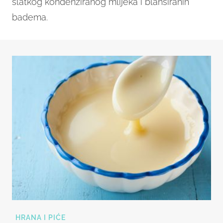
slatkog kondenziranog mlijeka i blanširanih
badema.
HRANA I PIĆE