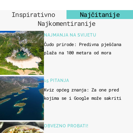
Inspirativno
Najčitanije
Najkomentiranije
NAJMANJA NA SVIJETU
Čudo prirode: Predivna pješčana
plaža na 100 metara od mora
15 PITANJA
Kviz općeg znanja: Za one pred
kojima se i Google može sakriti
OBVEZNO PROBATI!