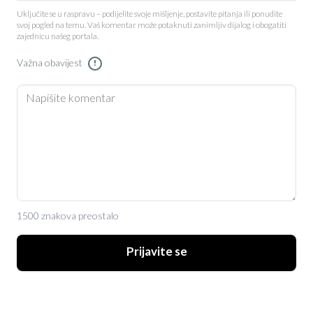
Uključite se u raspravu – podijelite svoje mišljenje, postavite pitanja ili ponudite
svoj pogled na temu. Vaš komentar može potaknuti zanimljiv dijalog i obogatiti
zajednicu našeg portala.
Važna obavijest
!
1500 znakova preostalo
Prijavite se