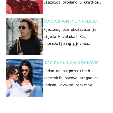
ulaznica prodano u kratkom
vremenu
ČUVA USPOMENU NA NJEGA
Njezinog oca obožavala je
cijela Hrvatska! Kći
neprežaljenog pjevača
projurila špicom na dva kotača
"KAO DA SU NOVAK ĐOKOVIĆ"
Jedan od najpoznatijih
svjetskih parova stigao na
Jadran, ovakve reakcije
vjerojatno nisu očekivali