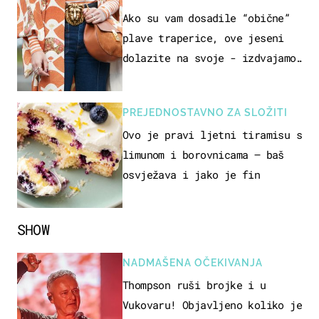
Ako su vam dosadile “obične”
plave traperice, ove jeseni
dolazite na svoje - izdvajamo
15 hit modela
PREJEDNOSTAVNO ZA SLOŽITI
Ovo je pravi ljetni tiramisu s
limunom i borovnicama – baš
osvježava i jako je fin
SHOW
NADMAŠENA OČEKIVANJA
Thompson ruši brojke i u
Vukovaru! Objavljeno koliko je