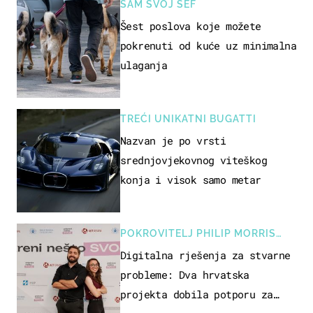
SAM SVOJ ŠEF
Šest poslova koje možete
pokrenuti od kuće uz minimalna
ulaganja
TREĆI UNIKATNI BUGATTI
Nazvan je po vrsti
srednjovjekovnog viteškog
konja i visok samo metar
POKROVITELJ PHILIP MORRIS
ZAGREB
Digitalna rješenja za stvarne
probleme: Dva hrvatska
projekta dobila potporu za