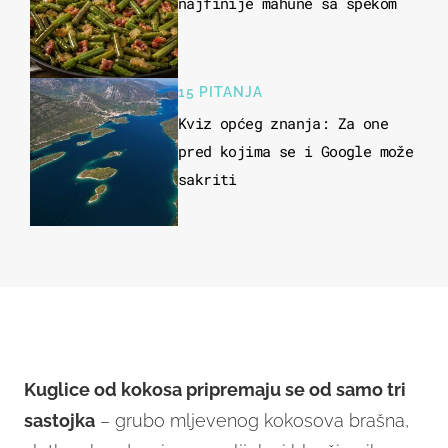
najfinije mahune sa špekom
15 PITANJA
Kviz općeg znanja: Za one
pred kojima se i Google može
sakriti
Kuglice od kokosa pripremaju se od samo tri
sastojka
– grubo mljevenog kokosova brašna,