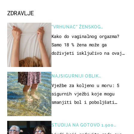
ZDRAVLJE
"VRHUNAC" ŽENSKOG
SEKSUALNOG ISKUSTVA
Kako do vaginalnog orgazma?
Samo 18 % žena može ga
doživjeti isključivo na ovaj
način
NAJSIGURNIJI OBLIK
REKREACIJE
Vježbe za koljeno u moru: 5
sigurnih vježbi koje mogu
smanjiti bol i poboljšati
pokretljivost
STUDIJA NA GOTOVO 1.900
OSOBA