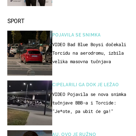
razvoj
SPORT
POJAVILA SE SNIMKA
VIDEO Bad Blue Boysi dočekali
Torcidu na aerodromu, izbila
velika masovna tučnjava
CIPELARILI GA DOK JE LEŽAO
VIDEO Pojavila se nova snimka
tučnjave BBB-a i Torcide:
"Je*ote, pa ubit će ga!"
AU, OVO JE RUŽNO