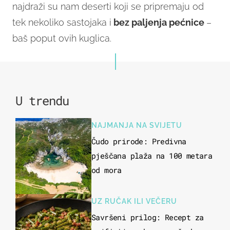
najdraži su nam deserti koji se pripremaju od
tek nekoliko sastojaka i
bez paljenja pećnice
–
baš poput ovih kuglica.
U trendu
NAJMANJA NA SVIJETU
Čudo prirode: Predivna
pješčana plaža na 100 metara
od mora
UZ RUČAK ILI VEČERU
Savršeni prilog: Recept za