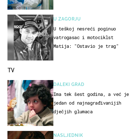
našem susjedstvu
U ZAGORJU
U teškoj nesreći poginuo
vatrogasac i motociklst
Matija: "Ostavio je trag"
TV
DALEKI GRAD
Ima tek šest godina, a već je
jedan od najnagrađivanijih
dječjih glumaca
NASLJEDNIK