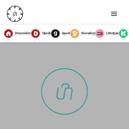
Dnevnik.hr
Vijesti
Sport
Showbizz
Lifestyle