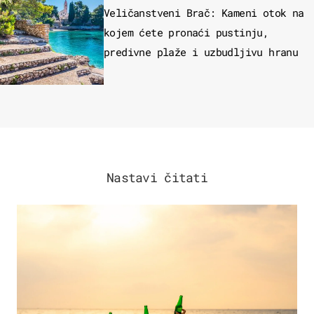
Veličanstveni Brač: Kameni otok na
kojem ćete pronaći pustinju,
predivne plaže i uzbudljivu hranu
Nastavi čitati
ZANIMLJIVOSTI