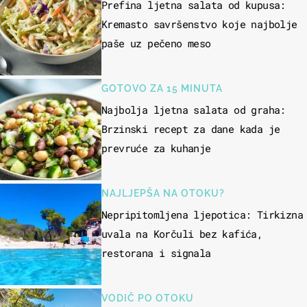
Prefina ljetna salata od kupusa:
Kremasto savršenstvo koje najbolje
paše uz pečeno meso
GOTOVO ZA 15 MINUTA
Najbolja ljetna salata od graha:
Brzinski recept za dane kada je
prevruće za kuhanje
NAJLJEPŠA NA OTOKU?
Nepripitomljena ljepotica: Tirkizna
uvala na Korčuli bez kafića,
restorana i signala
VODIČ PO OTOKU