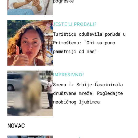
pogreške
JESTE LI PROBALI?
Turisticu oduševila ponuda u
Primoštenu: "Oni su puno
pametniji od nas"
IMPRESIVNO!
Scena iz Srbije fascinirala
društvene mreže! Pogledajte
neobičnog ljubimca
NOVAC