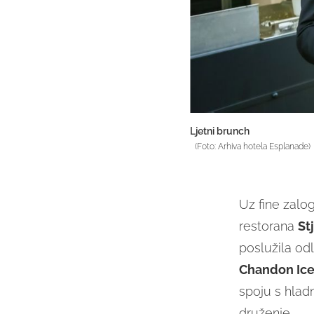
Ljetni brunch
(Foto: Arhiva hotela Esplanade)
Uz fine zalo
restorana
St
poslužila od
Chandon Ice 
spoju s hlad
druženje.