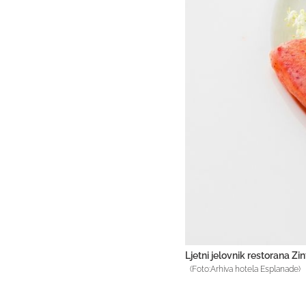
Ljetni jelovnik restorana Zi
(Foto:Arhiva hotela Esplanade)