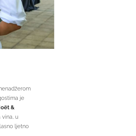
s menadžerom
ostima je
oët &
 vina, u
lasno ljetno