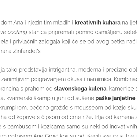
dom Ana i njezin tim mladih i
kreativnih kuhara
na lje
live cooking
stanica pripremali pomno osmišljenu selek
jela i privlačnih zalogaja koji će se od ovog petka nać
rana Zinfandel's.
ja tako predstavlja intrigantna, moderna i precizno ob
e zanimljivim poigravanjem okusa i namirnica. Kombinac
brancina s prahom od
slavonskoga kulena,
kamenice s
, kvarnerski škamp u juhi od sušene
paške janjetine
krumpirom, pečeno grožđe s mousseom od kozje sku
uha od koprive s čipsom od crne riže, trlja od kamena
 s bambusom i kozicama samo su neki od inovativnih
im potpisom Ane Grgić koji su oduševili sve prisutne i