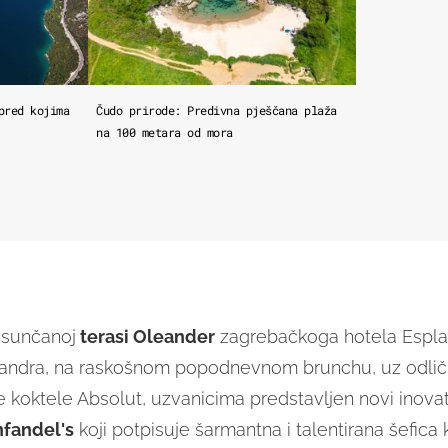
pred kojima
Čudo prirode: Predivna pješčana plaža
na 100 metara od mora
osunčanoj
terasi Oleander
zagrebačkoga hotela Espla
leandra, na raskošnom popodnevnom brunchu, uz odli
e koktele Absolut, uzvanicima predstavljen novi inovati
nfandel's
koji potpisuje šarmantna i talentirana šefica