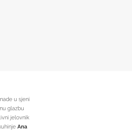
nade u sjeni
čnu glazbu
vni jelovnik
 kuhinje
Ana