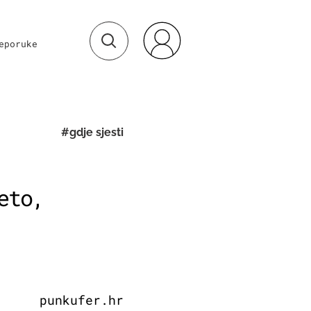
eporuke
#gdje sjesti
eto,
punkufer.hr