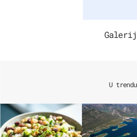
Galerij
U trendu