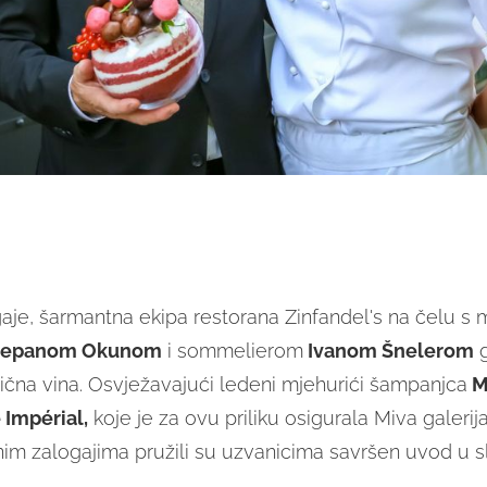
gaje, šarmantna ekipa restorana Zinfandel's na čelu 
jepanom Okunom
i sommelierom
Ivanom Šnelerom
g
lična vina. Osvježavajući ledeni mjehurići šampanjca
M
Impérial,
koje je za ovu priliku osigurala Miva galerija
nim zalogajima pružili su uzvanicima savršen uvod u s