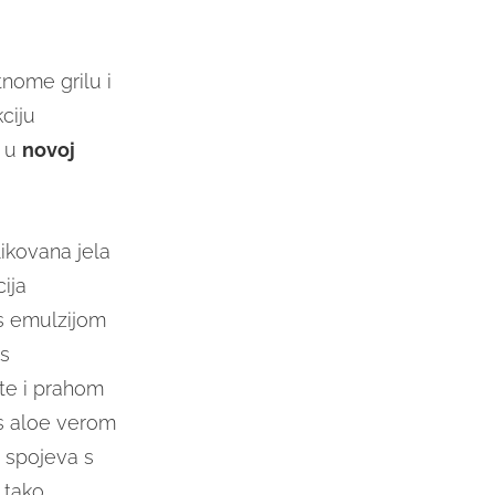
tnome grilu i
ciju
i u
novoj
likovana jela
ija
 emulzijom
s
te i prahom
 s aloe verom
 spojeva s
 tako