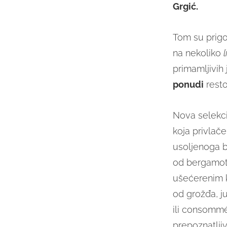
Grgić.
Tom su prigo
na nekoliko
primamljivih 
ponudi
resto
Nova selekci
koja privlač
usoljenoga 
od bergamota
ušećerenim 
od grožđa, j
ili consommé
prepoznatljiv