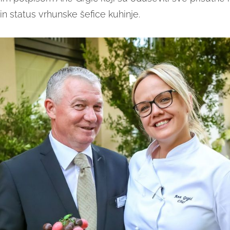
zin status vrhunske šefice kuhinje.