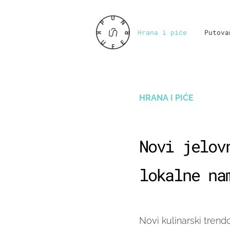
Hrana i piće
Putova
HRANA I PIĆE
Novi jelov
lokalne na
Novi kulinarski trendo