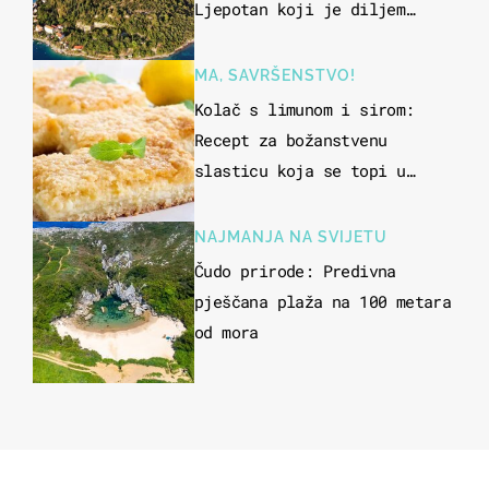
Ljepotan koji je diljem
svijeta poznat po svojem
"bijelom zlatu"
MA, SAVRŠENSTVO!
Kolač s limunom i sirom:
Recept za božanstvenu
slasticu koja se topi u
ustima
NAJMANJA NA SVIJETU
Čudo prirode: Predivna
pješčana plaža na 100 metara
od mora