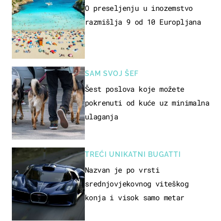
O preseljenju u inozemstvo
razmišlja 9 od 10 Europljana
SAM SVOJ ŠEF
Šest poslova koje možete
pokrenuti od kuće uz minimalna
ulaganja
TREĆI UNIKATNI BUGATTI
Nazvan je po vrsti
srednjovjekovnog viteškog
konja i visok samo metar