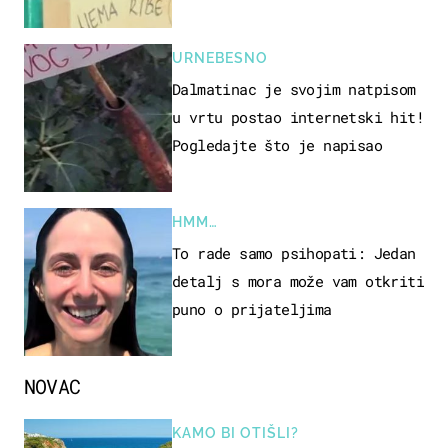
URNEBESNO
Dalmatinac je svojim natpisom
u vrtu postao internetski hit!
Pogledajte što je napisao
HMM…
To rade samo psihopati: Jedan
detalj s mora može vam otkriti
puno o prijateljima
NOVAC
KAMO BI OTIŠLI?