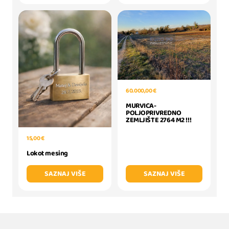
60.000,00 €
MURVICA-
POLJOPRIVREDNO
ZEMLJIŠTE 2764 M2 !!!
15,00 €
Lokot mesing
SAZNAJ VIŠE
SAZNAJ VIŠE