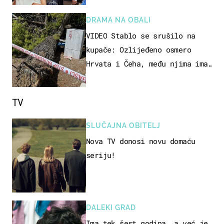
DRAMA NA OBALI
VIDEO Stablo se srušilo na
kupače: Ozlijeđeno osmero
Hrvata i Čeha, među njima ima
i djece
TV
SLUČAJNA OBITELJ
Nova TV donosi novu domaću
seriju!
DALEKI GRAD
Ima tek šest godina, a već je