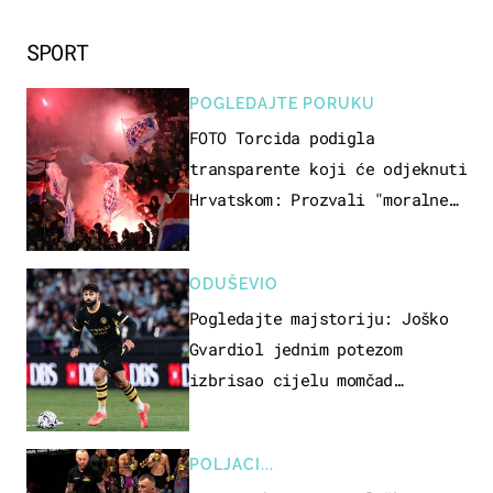
SPORT
POGLEDAJTE PORUKU
FOTO Torcida podigla
transparente koji će odjeknuti
Hrvatskom: Prozvali "moralne
vertikale"
ODUŠEVIO
Pogledajte majstoriju: Joško
Gvardiol jednim potezom
izbrisao cijelu momčad
Atletica
POLJACI...