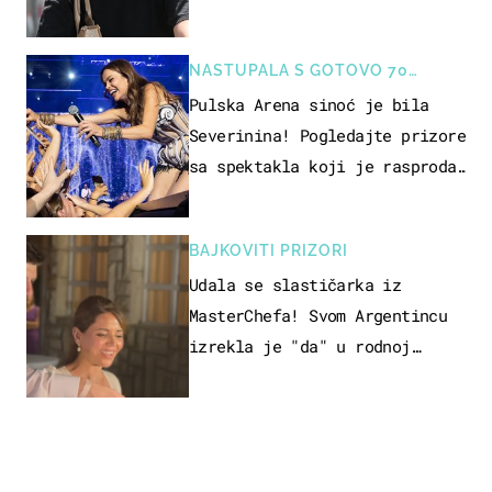
projurila špicom na dva kotača
NASTUPALA S GOTOVO 70
GLAZBENIKA
Pulska Arena sinoć je bila
Severinina! Pogledajte prizore
sa spektakla koji je rasprodan
mjesec dana ranije
BAJKOVITI PRIZORI
Udala se slastičarka iz
MasterChefa! Svom Argentincu
izrekla je "da" u rodnoj
Hercegovini