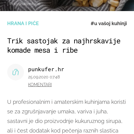
(Foto:Shutterstock)
HRANA I PIĆE
#u vašoj kuhinji
Trik sastojak za najhrskavije
komade mesa i ribe
punkufer.hr
25.09.2020 07:48
KOMENTARI
U profesionalnim i amaterskim kuhinjama koristi
se za zgrušnjavanje umaka, variva i juha,
sastavni je dio proizvodnje kukuruznog sirupa,
ali i čest dodatak kod pečenja raznih slastica