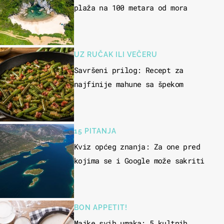
plaža na 100 metara od mora
UZ RUČAK ILI VEČERU
Savršeni prilog: Recept za
najfinije mahune sa špekom
15 PITANJA
Kviz općeg znanja: Za one pred
kojima se i Google može sakriti
BON APPETIT!
Majke svih umaka: 5 kultnih