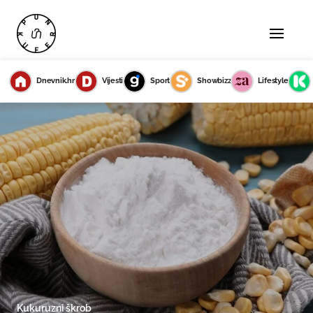
Dnevnik.hr
Vijesti
Sport
Showbizz
Lifestyle
Kukuruzni škrob