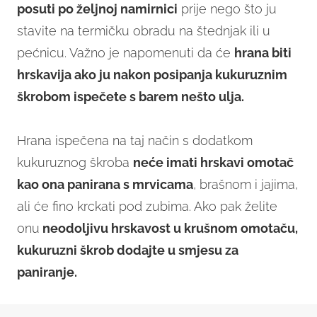
posuti po željnoj namirnici
prije nego što ju
stavite na termičku obradu na štednjak ili u
pećnicu. Važno je napomenuti da će
hrana biti
hrskavija ako ju nakon posipanja kukuruznim
škrobom ispečete s barem nešto ulja.
Hrana ispečena na taj način s dodatkom
kukuruznog škroba
neće imati hrskavi omotač
kao ona panirana s mrvicama
, brašnom i jajima,
ali će fino krckati pod zubima. Ako pak želite
onu
neodoljivu hrskavost u krušnom omotaču,
kukuruzni škrob dodajte u smjesu za
paniranje.