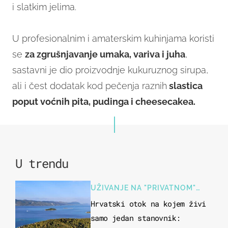
i slatkim jelima.
U profesionalnim i amaterskim kuhinjama koristi
se
za zgrušnjavanje umaka, variva i juha
,
sastavni je dio proizvodnje kukuruznog sirupa,
ali i čest dodatak kod pečenja raznih
slastica
poput voćnih pita, pudinga i cheesecakea.
U trendu
UŽIVANJE NA "PRIVATNOM"
OTOKU
Hrvatski otok na kojem živi
samo jedan stanovnik: