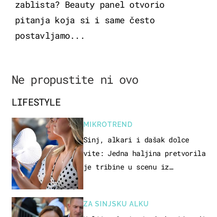
zablista? Beauty panel otvorio
pitanja koja si i same često
postavljamo...
Ne propustite ni ovo
LIFESTYLE
MIKROTREND
Sinj, alkari i dašak dolce
vite: Jedna haljina pretvorila
je tribine u scenu iz
talijanskog filma
ZA SINJSKU ALKU