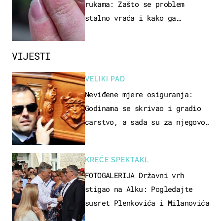
rukama: Zašto se problem
stalno vraća i kako ga
zaustaviti?
VIJESTI
VELIKI PAD
Neviđene mjere osiguranja:
Godinama se skrivao i gradio
carstvo, a sada su za njegovo
izručenje naručili posebno
vozilo
KREĆE SPEKTAKL
FOTOGALERIJA Državni vrh
stigao na Alku: Pogledajte
susret Plenkovića i Milanovića