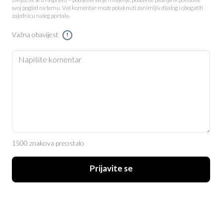
Uključite se u raspravu – podijelite svoje mišljenje, postavite pitanja ili ponudite
svoj pogled na temu. Vaš komentar može potaknuti zanimljiv dijalog i obogatiti
zajednicu našeg portala.
Važna obavijest
!
1500 znakova preostalo
Prijavite se