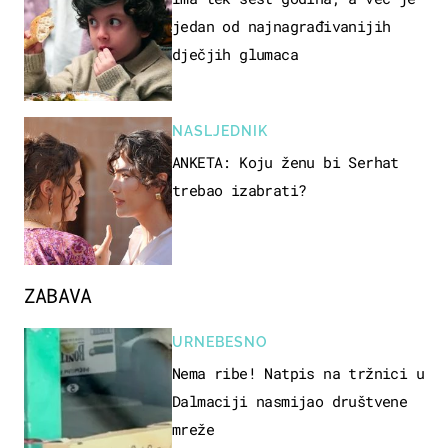
jedan od najnagrađivanijih
dječjih glumaca
NASLJEDNIK
ANKETA: Koju ženu bi Serhat
trebao izabrati?
ZABAVA
URNEBESNO
Nema ribe! Natpis na tržnici u
Dalmaciji nasmijao društvene
mreže