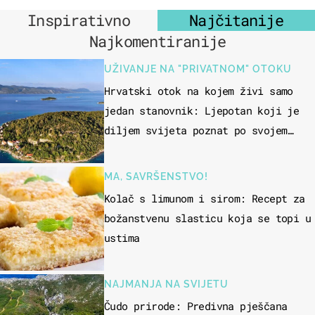
Inspirativno
Najčitanije
Najkomentiranije
UŽIVANJE NA "PRIVATNOM" OTOKU
Hrvatski otok na kojem živi samo
jedan stanovnik: Ljepotan koji je
diljem svijeta poznat po svojem
"bijelom zlatu"
MA, SAVRŠENSTVO!
Kolač s limunom i sirom: Recept za
božanstvenu slasticu koja se topi u
ustima
NAJMANJA NA SVIJETU
Čudo prirode: Predivna pješčana