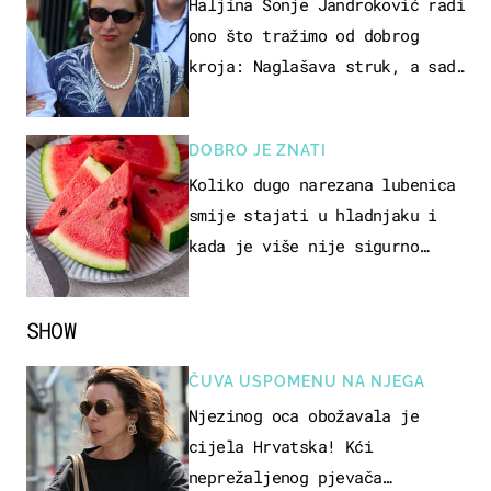
Haljina Sonje Jandroković radi
ono što tražimo od dobrog
kroja: Naglašava struk, a sada
je i na sniženju
DOBRO JE ZNATI
Koliko dugo narezana lubenica
smije stajati u hladnjaku i
kada je više nije sigurno
jesti?
SHOW
ČUVA USPOMENU NA NJEGA
Njezinog oca obožavala je
cijela Hrvatska! Kći
neprežaljenog pjevača