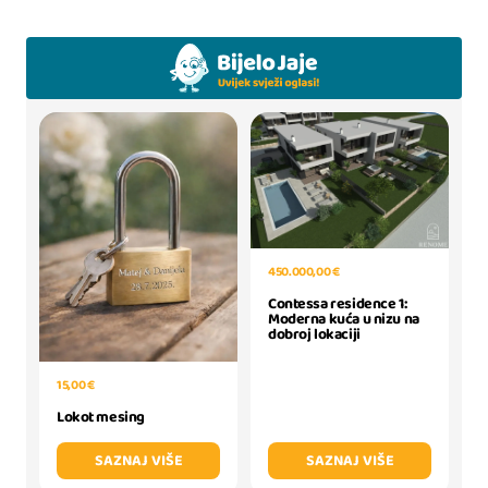
450.000,00 €
Contessa residence 1:
Moderna kuća u nizu na
dobroj lokaciji
15,00 €
Lokot mesing
SAZNAJ VIŠE
SAZNAJ VIŠE