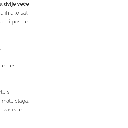
 u dvije veće
e ih oko sat
cu i pustite
u.
e trešanja
te s
 malo šlaga,
t završite