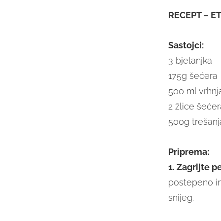
RECEPT – E
Sastojci:
3 bjelanjka
175g šećera
500 ml vrhnj
2 žlice šeće
500g trešanj
Priprema:
1. Zagrijte 
postepeno im
snijeg.