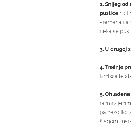
2. Snijeg od 
puslice
na li
vremena na 1
neka se pusli
3. U drugoj 
4. Trešnje pr
izmiksajte š
5. Ohlađene 
razmrvljenim
pa nekoliko s
šlagom i nar