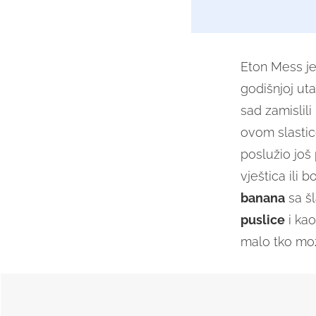
Eton Mess jed
godišnjoj ut
sad zamislili
ovom slastico
poslužio još
vještica ili 
banana
sa š
puslice
i kao
malo tko mož