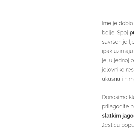
Ime je dobi
bolje. Spoj
p
savršen je lj
ipak uzimaju
je, u jednoj 
jelovnike re
ukusnu i ni
Donosimo kla
prilagodite 
slatkim jag
žesticu pop