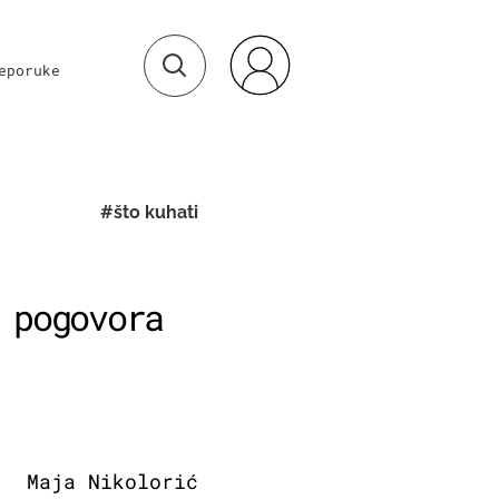
eporuke
#što kuhati
 pogovora
Maja Nikolorić