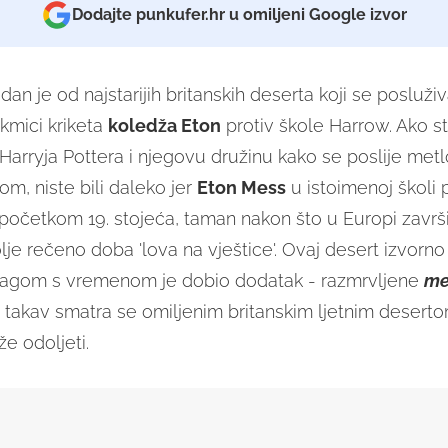
Dodajte punkufer.hr u omiljeni Google izvor
an je od najstarijih britanskih deserta koji se posluži
akmici kriketa
koledža Eton
protiv škole Harrow. Ako s
 Harryja Pottera i njegovu družinu kako se poslije met
m, niste bili daleko jer
Eton Mess
u istoimenoj školi p
 početkom 19. stojeća, taman nakon što u Europi završ
bolje rečeno doba 'lova na vještice'. Ovaj desert izvorn
lagom s vremenom je dobio dodatak - razmrvljene
me
 takav smatra se omiljenim britanskim ljetnim deser
e odoljeti.