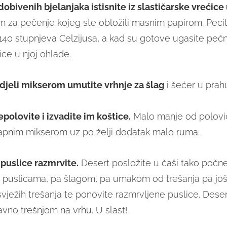
dobivenih bjelanjaka istisnite iz slastičarske vrećice
m za pečenje kojeg ste obložili masnim papirom. Pecit
40 stupnjeva Celzijusa, a kad su gotove ugasite pećni
ce u njoj ohlade.
zdjeli mikserom umutite vrhnje za šlag
i šećer u prah
epolovite i izvadite im koštice.
Malo manje od polovic
tapnim mikserom uz po želji dodatak malo ruma.
puslice razmrvite.
Desert posložite u čaši tako počne
 puslicama, pa šlagom, pa umakom od trešanja pa još
vježih trešanja te ponovite razmrvljene puslice. Deser
avno trešnjom na vrhu. U slast!