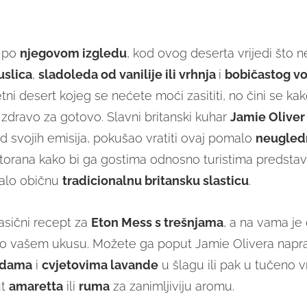
o po
njegovom izgledu
, kod ovog deserta vrijedi što n
uslica
,
sladoleda od vanilije ili vrhnja
i
bobičastog vo
etni desert kojeg se nećete moći zasititi, no čini se kak
 zdravo za gotovo. Slavni britanski kuhar
Jamie Oliver
od svojih emisija, pokušao vratiti ovaj pomalo
neugledn
storana kako bi ga gostima odnosno turistima predstav
malo običnu
tradicionalnu britansku slasticu
.
sični recept za
Eton Mess s trešnjama
, a na vama je
po vašem ukusu. Možete ga poput Jamie Olivera napra
odama
i
cvjetovima lavande
u šlagu ili pak u tučeno v
ut
amaretta
ili
ruma
za zanimljiviju aromu.