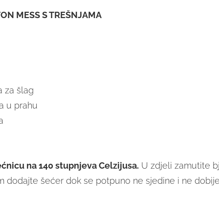
TON MESS S TREŠNJAMA
a za šlag
ra u prahu
a
pećnicu na 140 stupnjeva Celzijusa.
U zdjeli zamutite bj
 dodajte šećer dok se potpuno ne sjedine i ne dobije