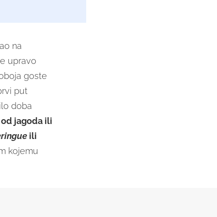
vao na
te upravo
loboja goste
rvi put
ilo doba
o
od jagoda ili
ringue
ili
tom kojemu