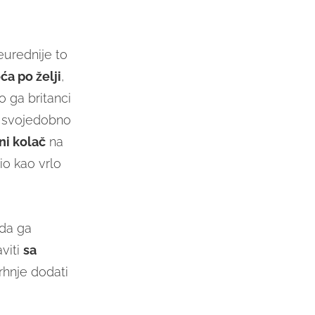
eurednije to
ća po želji
,
o ga britanci
svojedobno
i kolač
na
io kao vrlo
 da ga
viti
sa
rhnje dodati