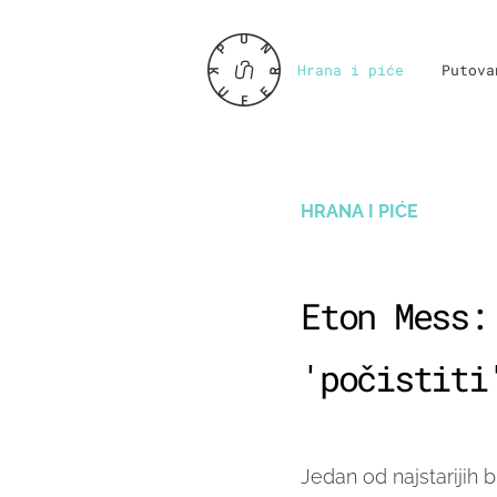
Hrana i piće
Putova
HRANA I PIĆE
Eton Mess:
'počistiti
Jedan od najstarijih 