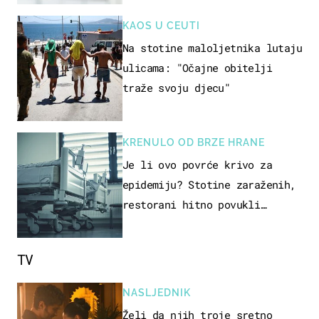
KAOS U CEUTI
Na stotine maloljetnika lutaju
ulicama: "Očajne obitelji
traže svoju djecu"
KRENULO OD BRZE HRANE
Je li ovo povrće krivo za
epidemiju? Stotine zaraženih,
restorani hitno povukli
proizvod
TV
NASLJEDNIK
Želi da njih troje sretno