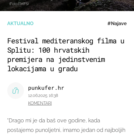
(Foto:FMFS)
AKTUALNO
#Najave
Festival mediteranskog filma u
Splitu: 100 hrvatskih
premijera na jedinstvenim
lokacijama u gradu
punkufer.hr
12.06.2025 16:38
KOMENTARI
"Drago mi je da baš ove godine, kada
postajemo punoljetni, imamo jedan od najboljih