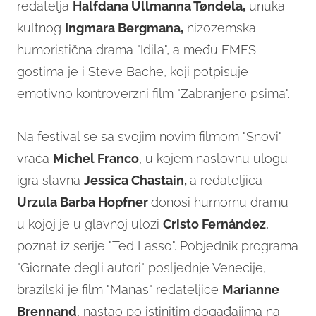
redatelja
Halfdana Ullmanna Tøndela,
unuka
kultnog
Ingmara Bergmana,
nizozemska
humoristična drama "Idila", a među FMFS
gostima je i Steve Bache, koji potpisuje
emotivno kontroverzni film "Zabranjeno psima".
Na festival se sa svojim novim filmom "Snovi"
vraća
Michel Franco
, u kojem naslovnu ulogu
igra slavna
Jessica Chastain,
a redateljica
Urzula Barba Hopfner
donosi humornu dramu
u kojoj je u glavnoj ulozi
Cristo Fernández
,
poznat iz serije "Ted Lasso". Pobjednik programa
"Giornate degli autori" posljednje Venecije,
brazilski je film "Manas" redateljice
Marianne
Brennand
, nastao po istinitim događajima na