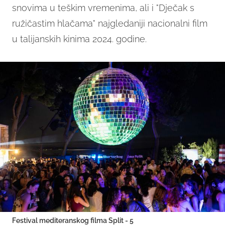
snovima u teškim vremenima, ali i "Dječak s
ružičastim hlačama" najgledaniji nacionalni film
u talijanskih kinima 2024. godine.
Festival mediteranskog filma Split - 5