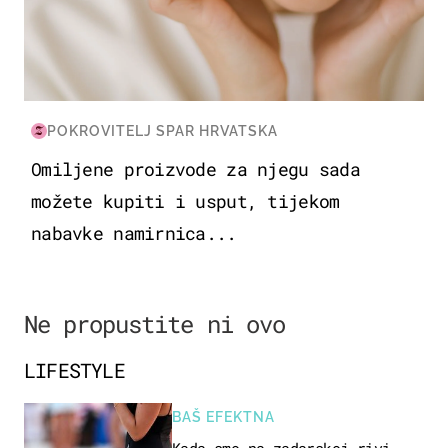
POKROVITELJ SPAR HRVATSKA
Omiljene proizvode za njegu sada
možete kupiti i usput, tijekom
nabavke namirnica...
Ne propustite ni ovo
LIFESTYLE
BAŠ EFEKTNA
Kada smo na zadarskoj rivi