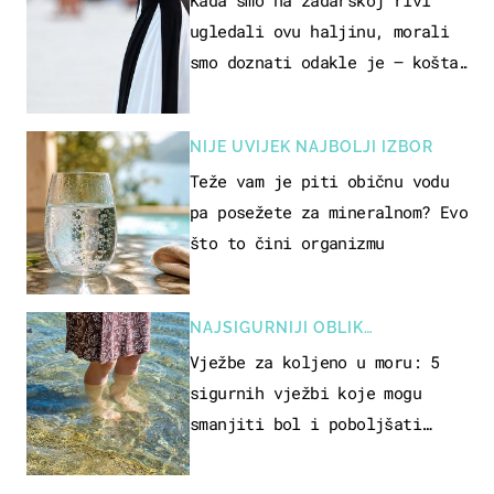
ugledali ovu haljinu, morali
smo doznati odakle je – košta
samo 18 eura
NIJE UVIJEK NAJBOLJI IZBOR
Teže vam je piti običnu vodu
pa posežete za mineralnom? Evo
što to čini organizmu
NAJSIGURNIJI OBLIK
REKREACIJE
Vježbe za koljeno u moru: 5
sigurnih vježbi koje mogu
smanjiti bol i poboljšati
pokretljivost