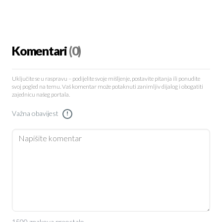
Komentari
(0)
Uključite se u raspravu – podijelite svoje mišljenje, postavite pitanja ili ponudite
svoj pogled na temu. Vaš komentar može potaknuti zanimljiv dijalog i obogatiti
zajednicu našeg portala.
Važna obavijest
!