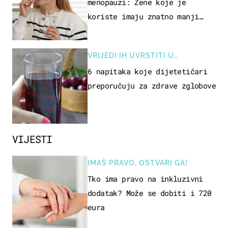
menopauzi: Žene koje je
koriste imaju znatno manji
rizik od ovoga
VRIJEDI IH UVRSTITI U
PREHRANU
6 napitaka koje dijetetičari
preporučuju za zdrave zglobove
VIJESTI
IMAŠ PRAVO, OSTVARI GA!
Tko ima pravo na inkluzivni
dodatak? Može se dobiti i 720
eura