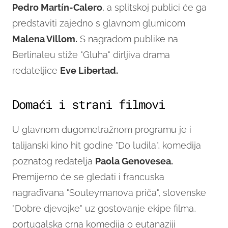
Pedro Martín-Calero
, a splitskoj publici će ga
predstaviti zajedno s glavnom glumicom
Malena Villom.
S nagradom publike na
Berlinaleu stiže "Gluha" dirljiva drama
redateljice
Eve Libertad.
Domaći i strani filmovi
U glavnom dugometražnom programu je i
talijanski kino hit godine "Do ludila", komedija
poznatog redatelja
Paola Genovesea.
Premijerno će se gledati i francuska
nagrađivana "Souleymanova priča", slovenske
"Dobre djevojke" uz gostovanje ekipe filma,
portugalska crna komedija o eutanaziji