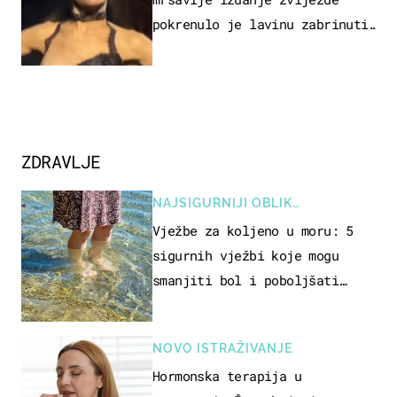
pokrenulo je lavinu zabrinutih
komentara
ZDRAVLJE
NAJSIGURNIJI OBLIK
REKREACIJE
Vježbe za koljeno u moru: 5
sigurnih vježbi koje mogu
smanjiti bol i poboljšati
pokretljivost
NOVO ISTRAŽIVANJE
Hormonska terapija u