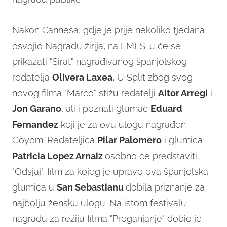
Nakon Cannesa, gdje je prije nekoliko tjedana
osvojio Nagradu žirija, na FMFS-u će se
prikazati "Sirat" nagrađivanog španjolskog
redatelja
Olivera Laxea.
U Split zbog svog
novog filma "Marco" stižu redatelji
Aitor Arregi
i
Jon Garano
, ali i poznati glumac
Eduard
Fernandez
koji je za ovu ulogu nagrađen
Goyom. Redateljica
Pilar Palomero
i glumica
Patricia Lopez Arnaiz
osobno će predstaviti
"Odsjaj", film za kojeg je upravo ova španjolska
glumica u
San Sebastianu
dobila priznanje za
najbolju žensku ulogu. Na istom festivalu
nagradu za režiju filma "Proganjanje" dobio je