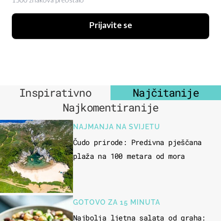
1500 znakova preostalo
Prijavite se
Inspirativno
Najčitanije
Najkomentiranije
NAJMANJA NA SVIJETU
Čudo prirode: Predivna pješčana
plaža na 100 metara od mora
GOTOVO ZA 15 MINUTA
Najbolja ljetna salata od graha: