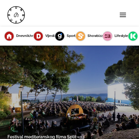
Dnevnik.hr
Vijesti
Sport
Showbizz
Lifestyle
Festival mediteranskog filma Split - 12