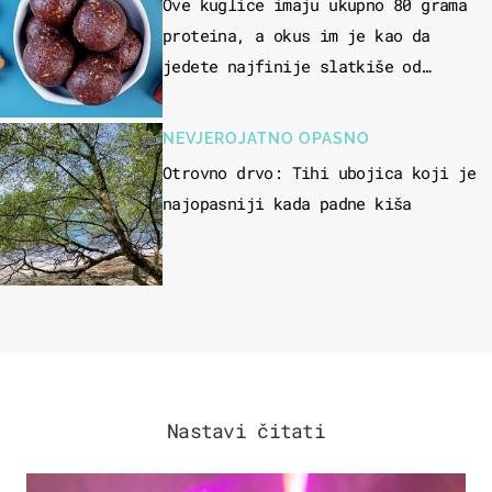
Ove kuglice imaju ukupno 80 grama
proteina, a okus im je kao da
jedete najfinije slatkiše od
čokolade
NEVJEROJATNO OPASNO
Otrovno drvo: Tihi ubojica koji je
najopasniji kada padne kiša
Nastavi čitati
KULTURA & ZABAVA