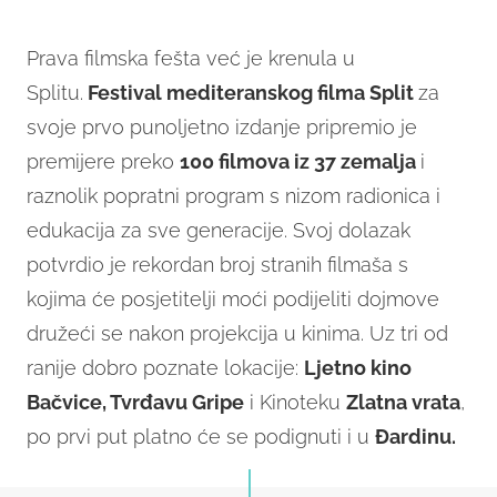
13
Prava filmska fešta već je krenula u
Splitu.
Festival mediteranskog filma Split
za
svoje prvo punoljetno izdanje pripremio je
premijere preko
100 filmova iz 37 zemalja
i
raznolik popratni program s nizom radionica i
edukacija za sve generacije. Svoj dolazak
potvrdio je rekordan broj stranih filmaša s
kojima će posjetitelji moći podijeliti dojmove
družeći se nakon projekcija u kinima. Uz tri od
ranije dobro poznate lokacije:
Ljetno kino
Bačvice, Tvrđavu Gripe
i Kinoteku
Zlatna vrata
,
po prvi put platno će se podignuti i u
Đardinu.