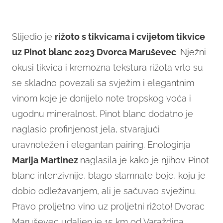
Slijedio je
rižoto s tikvicama i cvijetom tikvice
uz Pinot blanc 2023 Dvorca Maruševec
. Nježni
okusi tikvica i kremozna tekstura rižota vrlo su
se skladno povezali sa svježim i elegantnim
vinom koje je donijelo note tropskog voća i
ugodnu mineralnost. Pinot blanc dodatno je
naglasio profinjenost jela, stvarajući
uravnotežen i elegantan pairing. Enologinja
Marija Martinez
naglasila je kako je njihov Pinot
blanc intenzivnije, blago slamnate boje, koju je
dobio odležavanjem, ali je sačuvao svježinu.
Pravo proljetno vino uz proljetni rižoto! Dvorac
Maruševec udaljen je 15 km od Varaždina,