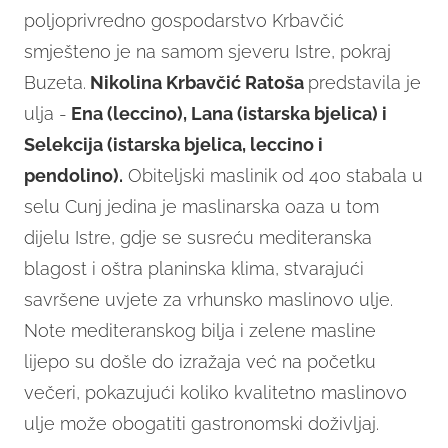
poljoprivredno gospodarstvo Krbavčić
smješteno je na samom sjeveru Istre, pokraj
Buzeta.
Nikolina Krbavčić Ratoša
predstavila je
ulja -
Ena (leccino), Lana (istarska bjelica) i
Selekcija (istarska bjelica, leccino i
pendolino).
Obiteljski maslinik od 400 stabala u
selu Cunj jedina je maslinarska oaza u tom
dijelu Istre, gdje se susreću mediteranska
blagost i oštra planinska klima, stvarajući
savršene uvjete za vrhunsko maslinovo ulje.
Note mediteranskog bilja i zelene masline
lijepo su došle do izražaja već na početku
večeri, pokazujući koliko kvalitetno maslinovo
ulje može obogatiti gastronomski doživljaj.