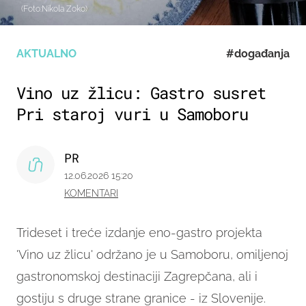
(Foto:Nikola Zoko)
AKTUALNO
#događanja
Vino uz žlicu: Gastro susret
Pri staroj vuri u Samoboru
PR
12.06.2026 15:20
KOMENTARI
Trideset i treće izdanje eno-gastro projekta
'Vino uz žlicu' održano je u Samoboru, omiljenoj
gastronomskoj destinaciji Zagrepčana, ali i
gostiju s druge strane granice - iz Slovenije.