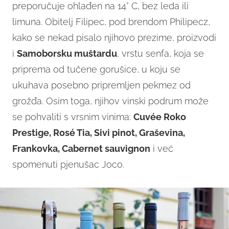
preporučuje ohlađen na 14° C, bez leda ili
limuna. Obitelj Filipec, pod brendom Philipecz,
kako se nekad pisalo njihovo prezime, proizvodi
i
Samoborsku muštardu
, vrstu senfa, koja se
priprema od tučene gorušice, u koju se
ukuhava posebno pripremljen pekmez od
grožđa. Osim toga, njihov vinski podrum može
se pohvaliti s vrsnim vinima:
Cuvée Roko
Prestige, Rosé Tia, Sivi pinot, Graševina,
Frankovka, Cabernet sauvignon
i već
spomenuti pjenušac Joco.