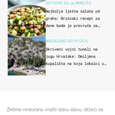
GOTOVO ZA 15 MINUTA
Najbolja ljetna salata od
graha: Brzinski recept za
dane kada je prevruće za
kuhanje
NEDALEKO OD PLOČA
Skriveni vojni tuneli na
jugu Hrvatske: Omiljena
kupališta na koja lokalci u
miru dolaze roniti i skakati
u more
'Želimo restoranu vratiti staru slavu, držeći se