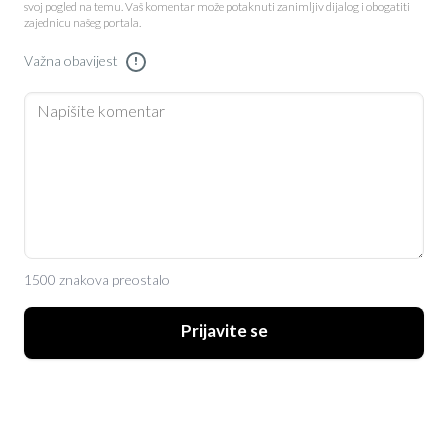
svoj pogled na temu. Vaš komentar može potaknuti zanimljiv dijalog i obogatiti
zajednicu našeg portala.
Važna obavijest
!
1500 znakova preostalo
Prijavite se