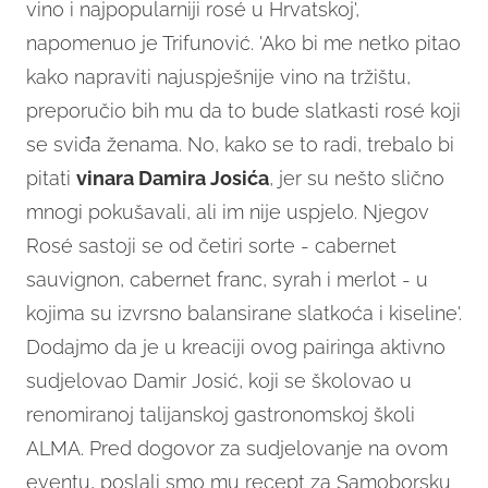
vino i najpopularniji rosé u Hrvatskoj',
napomenuo je Trifunović. 'Ako bi me netko pitao
kako napraviti najuspješnije vino na tržištu,
preporučio bih mu da to bude slatkasti rosé koji
se sviđa ženama. No, kako se to radi, trebalo bi
pitati
vinara Damira Josića
, jer su nešto slično
mnogi pokušavali, ali im nije uspjelo. Njegov
Rosé sastoji se od četiri sorte - cabernet
sauvignon, cabernet franc, syrah i merlot - u
kojima su izvrsno balansirane slatkoća i kiseline'.
Dodajmo da je u kreaciji ovog pairinga aktivno
sudjelovao Damir Josić, koji se školovao u
renomiranoj talijanskoj gastronomskoj školi
ALMA. Pred dogovor za sudjelovanje na ovom
eventu, poslali smo mu recept za Samoborsku