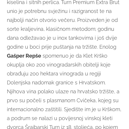
kiselina i sitnih perlica. Turn Premium Extra Brut
unio je potrebnu svježinu i razigranost te na
najbolji način otvorio večeru. Proizveden je od
sorte kraljevina, klasičnom metodom; godinu
dana odležavao je u inox tankovima i još dvije
godine u boci prije puštanja na tržište. Enolog
Gašper Repše
spomenuo je da Klet Krško
okuplja oko 200 vinogradarskih obitelji koje
obrađuju 200 hektara vinograda u regiji
Dolenjska nadomak granice s Hrvatskom.
Njihova vina polako ulaze na hrvatsko tržište, a
prvo su počeli s plasmanom Cvičeka, kojeg su
internacionalno zaštitili. Sjedište im je u Krškom,
a podrum se nalazi u povijesnoj vinskoj kleti
dvorca Šrajbarski Turn iz 18. stoljeća, po kojem