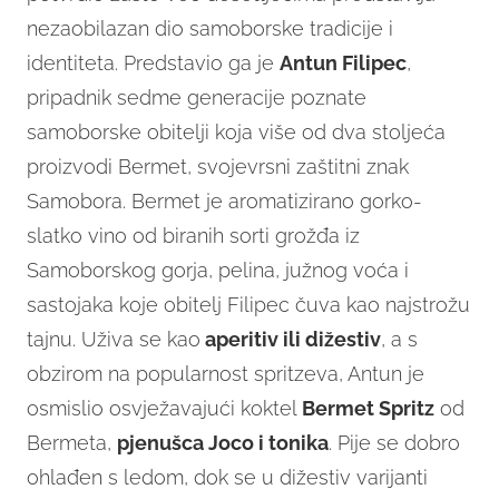
nezaobilazan dio samoborske tradicije i
identiteta. Predstavio ga je
Antun Filipec
,
pripadnik sedme generacije poznate
samoborske obitelji koja više od dva stoljeća
proizvodi Bermet, svojevrsni zaštitni znak
Samobora. Bermet je aromatizirano gorko-
slatko vino od biranih sorti grožđa iz
Samoborskog gorja, pelina, južnog voća i
sastojaka koje obitelj Filipec čuva kao najstrožu
tajnu. Uživa se kao
aperitiv ili dižestiv
, a s
obzirom na popularnost spritzeva, Antun je
osmislio osvježavajući koktel
Bermet Spritz
od
Bermeta,
pjenušca Joco i tonika
. Pije se dobro
ohlađen s ledom, dok se u dižestiv varijanti