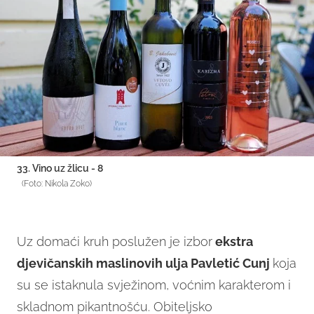
33. Vino uz žlicu - 8
(Foto: Nikola Zoko)
Uz domaći kruh poslužen je izbor
ekstra
djevičanskih maslinovih ulja Pavletić Cunj
koja
su se istaknula svježinom, voćnim karakterom i
skladnom pikantnošću. Obiteljsko