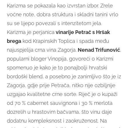
Karizma se pokazala kao izvrstan izbor. Zrele
voćne note, dobra struktura i skladni tanini vrlo
su se lijepo povezali s intenzitetom jela.
Karizma je perjanica
vinarije Petrač s Hršak
brega
kod Krapinskih Toplica i spada među
najuspjelija crna vina Zagorja.
Nenad Trifunović
,
popularni bloger Vinopija, govoreći o Karizmi
spomenuo je kako je to ponajbolji hrvatski
bordoški blend, a posebno je zanimljivo što je iz
Zagorja, gdje prije Petrača, nitko nije ozbiljnije
uzgajao kvalitetne crne sorte. Riječ je o kupaži
od 70 % cabernet sauvignona i 30 % merlota
dozrelih u hrastovim bačvama, što vinu daje
dodatnu kompleksnost i zaokruženost. Na