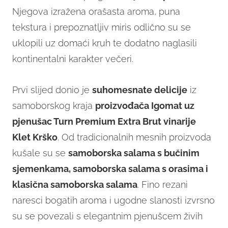
Njegova izražena orašasta aroma, puna
tekstura i prepoznatljiv miris odlično su se
uklopili uz domaći kruh te dodatno naglasili
kontinentalni karakter večeri.
Prvi slijed donio je
suhomesnate delicije
iz
samoborskog kraja
proizvođača Igomat uz
pjenušac Turn Premium Extra Brut vinarije
Klet Krško
. Od tradicionalnih mesnih proizvoda
kušale su se
samoborska salama s bučinim
sjemenkama, samoborska salama s orasima i
klasična samoborska salam
a
. Fino rezani
naresci bogatih aroma i ugodne slanosti izvrsno
su se povezali s elegantnim pjenušcem živih