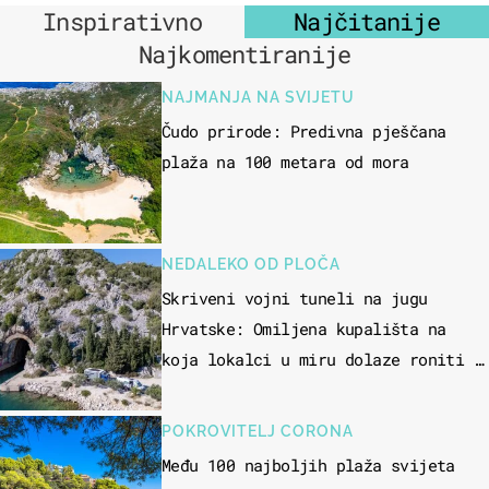
Inspirativno
Najčitanije
Najkomentiranije
NAJMANJA NA SVIJETU
Čudo prirode: Predivna pješčana
plaža na 100 metara od mora
NEDALEKO OD PLOČA
Skriveni vojni tuneli na jugu
Hrvatske: Omiljena kupališta na
koja lokalci u miru dolaze roniti i
skakati u more
POKROVITELJ CORONA
Među 100 najboljih plaža svijeta