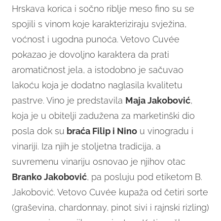
Hrskava korica i sočno riblje meso fino su se
spojili s vinom koje karakteriziraju svježina,
voćnost i ugodna punoća. Vetovo Cuvée
pokazao je dovoljno karaktera da prati
aromatičnost jela, a istodobno je sačuvao
lakoću koja je dodatno naglasila kvalitetu
pastrve. Vino je predstavila
Maja Jakobović
,
koja je u obitelji zadužena za marketinški dio
posla dok su
braća Filip i Nino
u vinogradu i
vinariji. Iza njih je stoljetna tradicija, a
suvremenu vinariju osnovao je njihov otac
Branko Jakobović
, pa posluju pod etiketom B.
Jakobović. Vetovo Cuvée kupaža od četiri sorte
(graševina, chardonnay, pinot sivi i rajnski rizling)