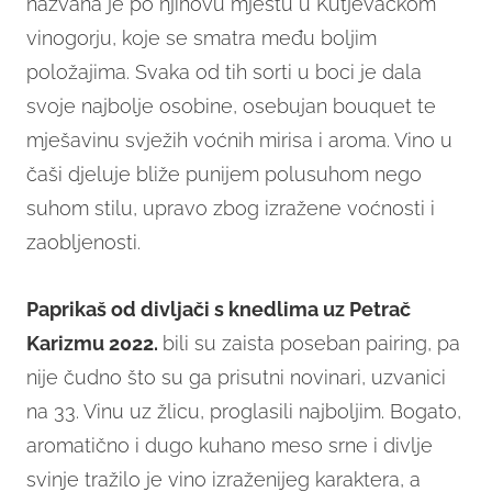
nazvana je po njihovu mjestu u Kutjevačkom
vinogorju, koje se smatra među boljim
položajima. Svaka od tih sorti u boci je dala
svoje najbolje osobine, osebujan bouquet te
mješavinu svježih voćnih mirisa i aroma. Vino u
čaši djeluje bliže punijem polusuhom nego
suhom stilu, upravo zbog izražene voćnosti i
zaobljenosti.
Paprikaš od divljači s knedlima uz Petrač
Karizmu 2022.
bili su zaista poseban pairing, pa
nije čudno što su ga prisutni novinari, uzvanici
na 33. Vinu uz žlicu, proglasili najboljim. Bogato,
aromatično i dugo kuhano meso srne i divlje
svinje tražilo je vino izraženijeg karaktera, a