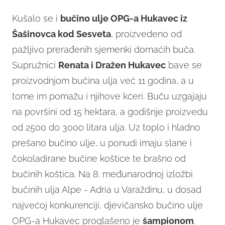
Kušalo se i
bučino ulje OPG-a Hukavec iz
Šašinovca kod Sesveta
, proizvedeno od
pažljivo prerađenih sjemenki domaćih buča.
Supružnici
Renata i Dražen Hukavec
bave se
proizvodnjom bučina ulja već 11 godina, a u
tome im pomažu i njihove kćeri. Buču uzgajaju
na površini od 15 hektara, a godišnje proizvedu
od 2500 do 3000 litara ulja. Uz toplo i hladno
prešano bučino ulje, u ponudi imaju slane i
čokoladirane bučine koštice te brašno od
bučinih koštica. Na 8. međunarodnoj izložbi
bučinih ulja Alpe - Adria u Varaždinu, u dosad
najvećoj konkurenciji, djevičansko bučino ulje
OPG-a Hukavec proglašeno je
šampionom
.