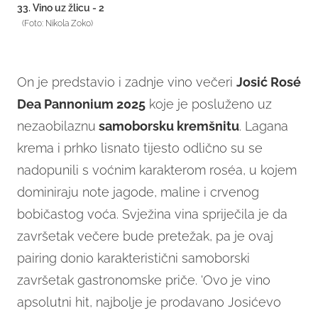
33. Vino uz žlicu - 2
(Foto: Nikola Zoko)
On je predstavio i zadnje vino večeri
Josić Rosé
Dea Pannonium 2025
koje je posluženo uz
nezaobilaznu
samoborsku kremšnitu
. Lagana
krema i prhko lisnato tijesto odlično su se
nadopunili s voćnim karakterom roséa, u kojem
dominiraju note jagode, maline i crvenog
bobičastog voća. Svježina vina spriječila je da
završetak večere bude pretežak, pa je ovaj
pairing donio karakteristični samoborski
završetak gastronomske priče. 'Ovo je vino
apsolutni hit, najbolje je prodavano Josićevo