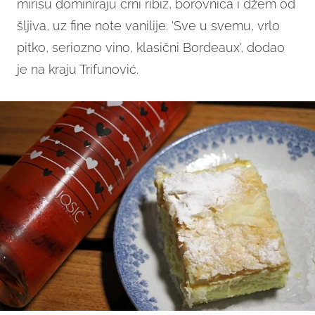
mirisu dominiraju crni ribiz, borovnica i džem od
šljiva, uz fine note vanilije. 'Sve u svemu, vrlo
pitko, seriozno vino, klasični Bordeaux', dodao
je na kraju Trifunović.