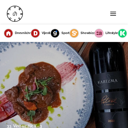
Dnevnik.hr
Vijesti
Sport
Showbizz
Lifestyle
33. Vino uz žlicu - 3