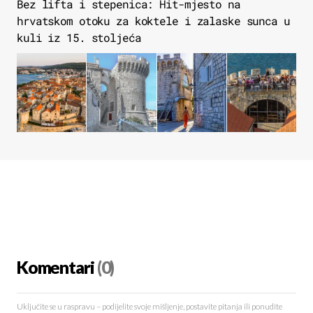
Bez lifta i stepenica: Hit-mjesto na
hrvatskom otoku za koktele i zalaske sunca u
kuli iz 15. stoljeća
Komentari
(0)
Uključite se u raspravu – podijelite svoje mišljenje, postavite pitanja ili ponudite