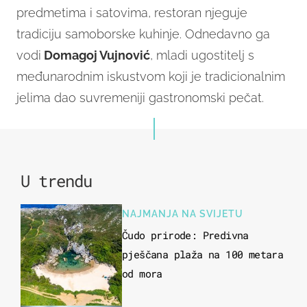
predmetima i satovima, restoran njeguje
tradiciju samoborske kuhinje. Odnedavno ga
vodi
Domagoj Vujnović
, mladi ugostitelj s
međunarodnim iskustvom koji je tradicionalnim
jelima dao suvremeniji gastronomski pečat.
U trendu
NAJMANJA NA SVIJETU
Čudo prirode: Predivna
pješčana plaža na 100 metara
od mora