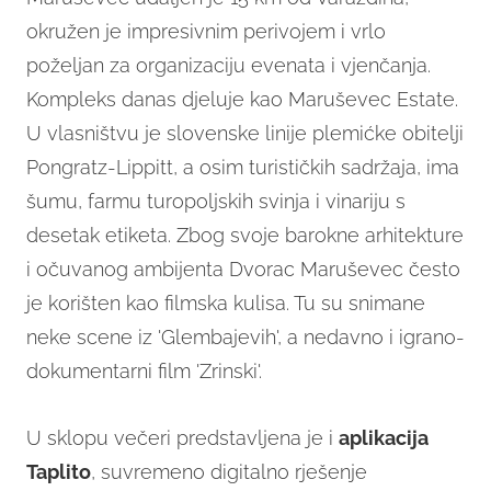
okružen je impresivnim perivojem i vrlo
poželjan za organizaciju evenata i vjenčanja.
Kompleks danas djeluje kao Maruševec Estate.
U vlasništvu je slovenske linije plemićke obitelji
Pongratz-Lippitt, a osim turističkih sadržaja, ima
šumu, farmu turopoljskih svinja i vinariju s
desetak etiketa. Zbog svoje barokne arhitekture
i očuvanog ambijenta Dvorac Maruševec često
je korišten kao filmska kulisa. Tu su snimane
neke scene iz 'Glembajevih', a nedavno i igrano-
dokumentarni film 'Zrinski'.
U sklopu večeri predstavljena je i
aplikacija
Taplito
, suvremeno digitalno rješenje