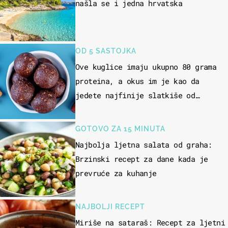
našla se i jedna hrvatska
OD 5 SASTOJKA
Ove kuglice imaju ukupno 80 grama
proteina, a okus im je kao da
jedete najfinije slatkiše od
čokolade
GOTOVO ZA 15 MINUTA
Najbolja ljetna salata od graha:
Brzinski recept za dane kada je
prevruće za kuhanje
NAJBOLJI RECEPT
Miriše na sataraš: Recept za ljetni