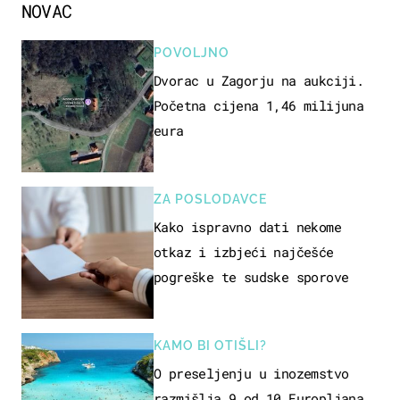
NOVAC
POVOLJNO
Dvorac u Zagorju na aukciji.
Početna cijena 1,46 milijuna
eura
ZA POSLODAVCE
Kako ispravno dati nekome
otkaz i izbjeći najčešće
pogreške te sudske sporove
KAMO BI OTIŠLI?
O preseljenju u inozemstvo
razmišlja 9 od 10 Europljana