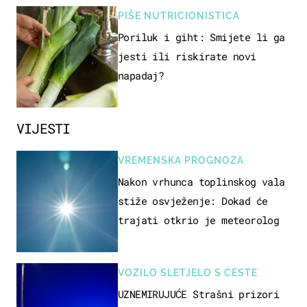
PIŠE NUTRICIONISTICA
Poriluk i giht: Smijete li ga
jesti ili riskirate novi
napadaj?
VIJESTI
VREMENSKA PROGNOZA
Nakon vrhunca toplinskog vala
stiže osvježenje: Dokad će
trajati otkrio je meteorolog
VOZILO SLETJELO S CESTE
UZNEMIRUJUĆE Strašni prizori