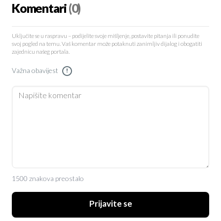
Komentari
(0)
Uključite se u raspravu – podijelite svoje mišljenje, postavite pitanja ili ponudite
svoj pogled na temu. Vaš komentar može potaknuti zanimljiv dijalog i obogatiti
zajednicu našeg portala.
Važna obavijest
!
1500 znakova preostalo
Prijavite se