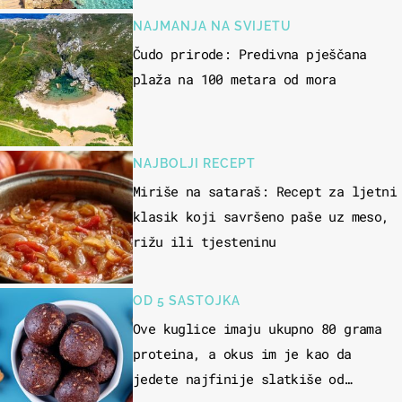
NAJMANJA NA SVIJETU
Čudo prirode: Predivna pješčana
plaža na 100 metara od mora
NAJBOLJI RECEPT
Miriše na sataraš: Recept za ljetni
klasik koji savršeno paše uz meso,
rižu ili tjesteninu
OD 5 SASTOJKA
Ove kuglice imaju ukupno 80 grama
proteina, a okus im je kao da
jedete najfinije slatkiše od