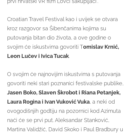
prvi hrvatski VR film"Lovci sakupljači".
Croatian Travel Festival kao i uvijek se otvara
kroz razgovor sa Šibenčanima kojima su
putovanja bitan dio života, a ove godine o
svojim će iskustvima govoriti T
omislav Krnić,
Leon Lučev i Ivica Tucak
.
O svojim će najnovijim iskustvima s putovanja
govoriti neki stari poznanici festivalske publike,
Jasen Boko, Slaven Škrobot i Riana Petanjek,
Laura Rogina i Ivan Vuković Vuka
, a neki od
ovogodišnjih godtiju na pozornici kod Azimuta
naći će se prvi put. Aleksandar Stanković,
Martina Validžić, David Skoko i Paul Bradbury u