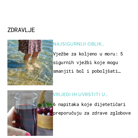
ZDRAVLJE
NAJSIGURNIJI OBLIK
REKREACIJE
Vježbe za koljeno u moru: 5
sigurnih vježbi koje mogu
smanjiti bol i poboljšati
pokretljivost
VRIJEDI IH UVRSTITI U
PREHRANU
6 napitaka koje dijetetičari
preporučuju za zdrave zglobove