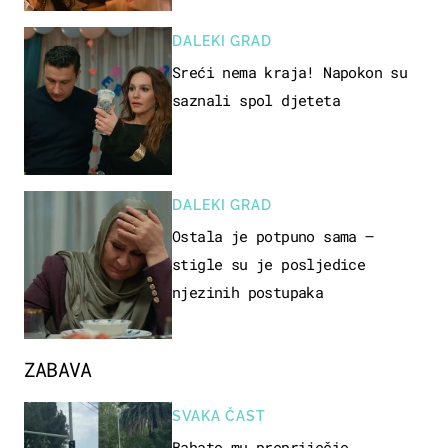
DALEKI GRAD
Sreći nema kraja! Napokon su
saznali spol djeteta
DALEKI GRAD
Ostala je potpuno sama –
stigle su je posljedice
njezinih postupaka
ZABAVA
SVAKA ČAST
Bahato mu prepriječio