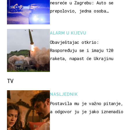
nesreće u Zagrebu: Auto se
prepolovio, jedna osoba
poginula
ALARM U KIJEVU
Obavještajac otkrio:
Raspoređuju se i imaju 120
raketa, napast će Ukrajinu
TV
NASLJEDNIK
Postavila mu je važno pitanje,
a odgovor ju je jako iznenadio