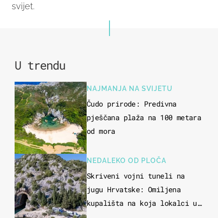
svijet.
U trendu
NAJMANJA NA SVIJETU
Čudo prirode: Predivna
pješčana plaža na 100 metara
od mora
NEDALEKO OD PLOČA
Skriveni vojni tuneli na
jugu Hrvatske: Omiljena
kupališta na koja lokalci u
miru dolaze roniti i skakati