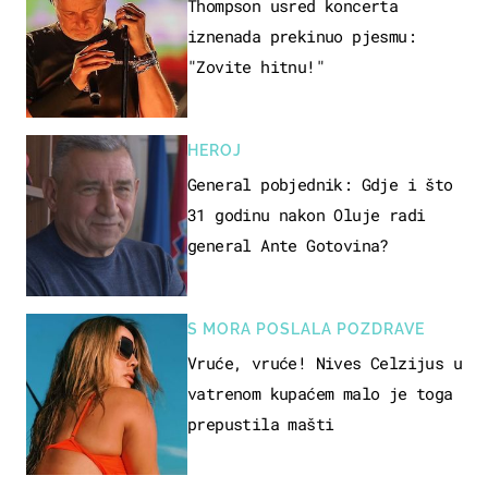
Thompson usred koncerta
iznenada prekinuo pjesmu:
"Zovite hitnu!"
HEROJ
General pobjednik: Gdje i što
31 godinu nakon Oluje radi
general Ante Gotovina?
S MORA POSLALA POZDRAVE
Vruće, vruće! Nives Celzijus u
vatrenom kupaćem malo je toga
prepustila mašti