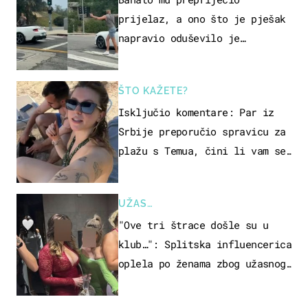
prijelaz, a ono što je pješak
napravio oduševilo je
društvene mreže
ŠTO KAŽETE?
Isključio komentare: Par iz
Srbije preporučio spravicu za
plažu s Temua, čini li vam se
ovo sigurnim?
UŽAS…
"Ove tri štrace došle su u
klub…": Splitska influencerica
oplela po ženama zbog užasnog
ponašanja