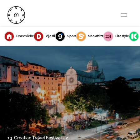
Dnevnik.hr
Vijesti
Sport
Showbizz
Lifestyle
13. Croatian Travel Festival - 2