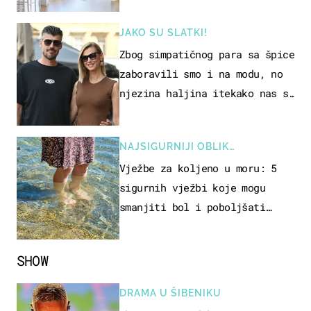
JAKO SU SLATKI!
Zbog simpatičnog para sa špice
zaboravili smo i na modu, no
njezina haljina itekako nas se
dojmila
NAJSIGURNIJI OBLIK
REKREACIJE
Vježbe za koljeno u moru: 5
sigurnih vježbi koje mogu
smanjiti bol i poboljšati
pokretljivost
SHOW
DRAMA U ŠIBENIKU