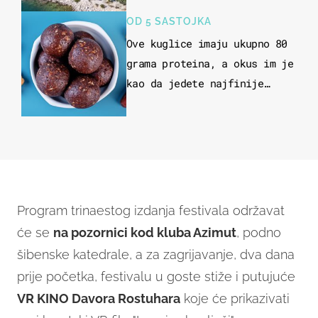
u more
OD 5 SASTOJKA
Ove kuglice imaju ukupno 80
grama proteina, a okus im je
kao da jedete najfinije
slatkiše od čokolade
Program trinaestog izdanja festivala održavat
će se
na pozornici kod kluba Azimut
, podno
šibenske katedrale, a za zagrijavanje, dva dana
prije početka, festivalu u goste stiže i putujuće
VR KINO Davora Rostuhara
koje će prikazivati