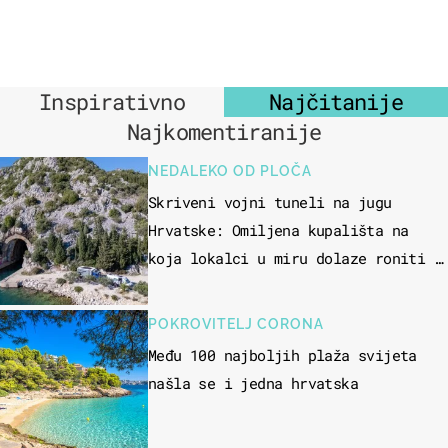
Inspirativno
Najčitanije
Najkomentiranije
NEDALEKO OD PLOČA
Skriveni vojni tuneli na jugu
Hrvatske: Omiljena kupališta na
koja lokalci u miru dolaze roniti i
skakati u more
POKROVITELJ CORONA
Među 100 najboljih plaža svijeta
našla se i jedna hrvatska