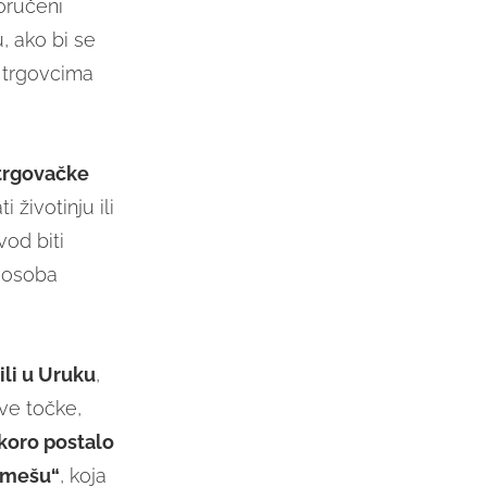
oručeni
, ako bi se
 trgovcima
 trgovačke
 životinju ili
vod biti
a osoba
ili u Uruku
,
ve točke,
koro postalo
amešu“
, koja