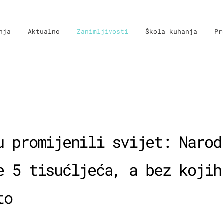
nja
Aktualno
Zanimljivosti
Škola kuhanja
Pr
u promijenili svijet: Narod
e 5 tisućljeća, a bez kojih
to