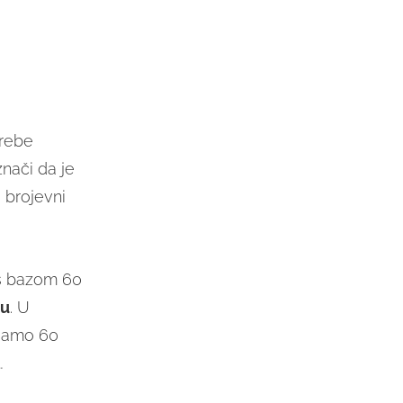
trebe
znači da je
 brojevni
 s bazom 60
ju
. U
 samo 60
…