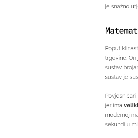
je snažno utj
Matemat
Poput klinas
trgovine. On 
sustav brojan
sustav je su
Povjesničari
jer ima
velik
modernoj mat
sekundi u mi