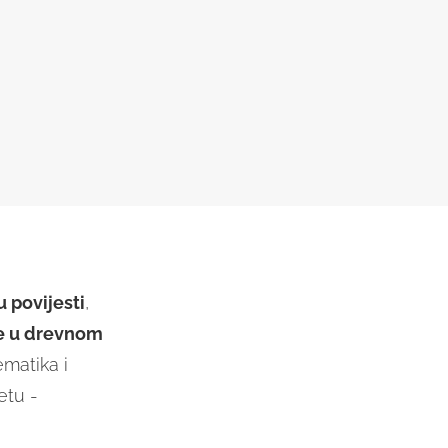
 povijesti
,
e u drevnom
ematika i
etu -