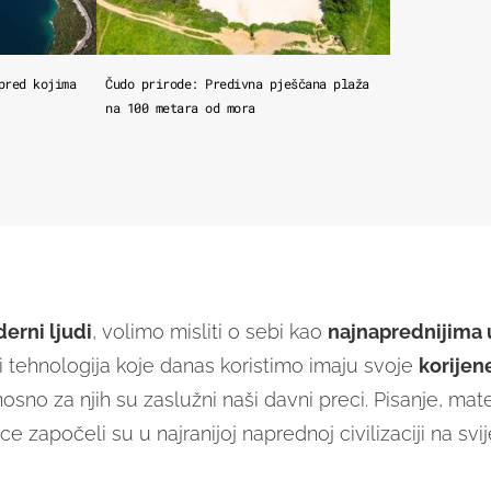
pred kojima
Čudo prirode: Predivna pješčana plaža
na 100 metara od mora
erni ljudi
, volimo misliti o sebi kao
najnaprednijima u
 i tehnologija koje danas koristimo imaju svoje
korijen
sno za njih su zaslužni naši davni preci. Pisanje, mat
ce započeli su u najranijoj naprednoj civilizaciji na svij