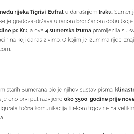
eđu rijeka Tigris i Eufrat
u današnjem
Iraku
, Sumer j
selje gradova-država u ranom brončanom dobu (koje 
ine pr. Kr.
), a ova
4 sumerska izuma
promijenila su sv
čin na koji danas živimo. O kojim je izumima riječ, zna
.com.
zum starih Sumerana bio je njihov sustav pisma:
klinast
 je ono prvi put razvijeno
oko 3500. godine prije nov
sigurala točna komunikacija tijekom trgovine na veliki
a.