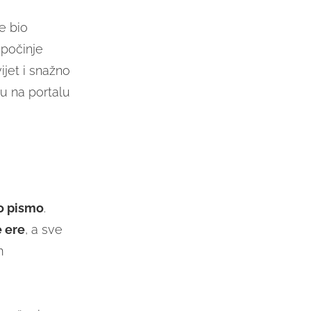
e bio
počinje
ijet i snažno
ju na portalu
o pismo
.
e ere
, a sve
m