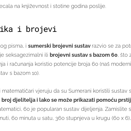
ecala na književnost i stotine godina poslije.
ika i brojevi
tog pisma, i
sumerski brojevni sustav
razvio se za po
je seksagezimalni ili
brojevni sustav s bazom 60
, što 
ja i računanja koristio potencije broja 60 (naš moderni
stav s bazom 10).
 i matematičari vjeruju da su Sumerani koristili sustav
i broj djelitelja i lako se može prikazati pomoću prsti
ematici, 60 je popularan sustav dijeljenja. Zamislite
nuti, 60 minuta u satu, 360 stupnjeva u krugu (60 x 6)