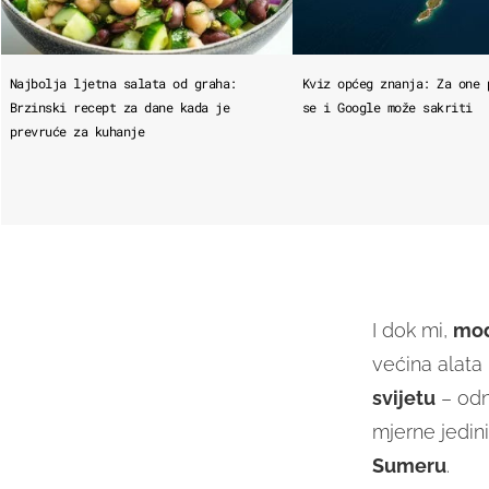
Najbolja ljetna salata od graha:
Kviz općeg znanja: Za one 
Brzinski recept za dane kada je
se i Google može sakriti
prevruće za kuhanje
I dok mi,
mod
većina alata
svijetu
– odno
mjerne jedini
Sumeru
.