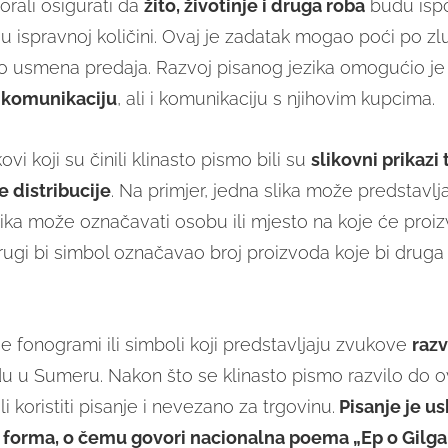
orali osigurati da
žito, životinje i druga roba
budu isp
u ispravnoj količini. Ovaj je zadatak mogao poći po zlu
mo usmena predaja. Razvoj pisanog jezika omogućio je
komunikaciju
, ali i komunikaciju s njihovim kupcima.
ovi koji su činili klinasto pismo bili su
slikovni prikazi
e distribucije
. Na primjer, jedna slika može predstavljati
lika može označavati osobu ili mjesto na koje će proiz
rugi bi simbol označavao broj proizvoda koje bi drug
e fonogrami ili simboli koji predstavljaju zvukove
razv
u u Sumeru. Nakon što se klinasto pismo razvilo do o
li koristiti pisanje i nevezano za trgovinu.
Pisanje je us
a forma, o čemu govori nacionalna poema „Ep o Gilg