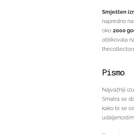
Smješten izm
napredno na
oko
2000 god
oblikovala na
thecollector
Pismo
Najvažniji i
Smatra se da
kako bi se o
udaljenostim