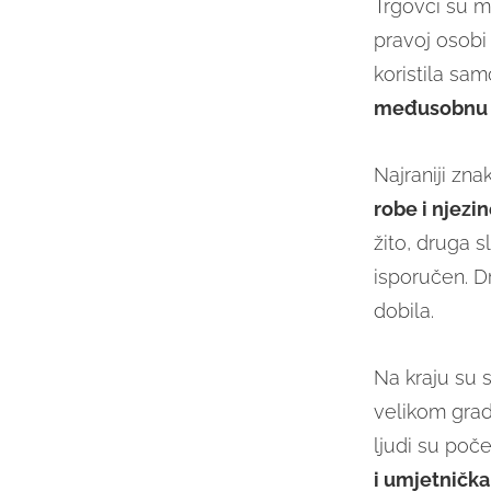
Trgovci su m
pravoj osobi 
koristila sa
međusobnu 
Najraniji znak
robe i njezin
žito, druga s
isporučen. D
dobila.
Na kraju su s
velikom grad
ljudi su poče
i umjetničk