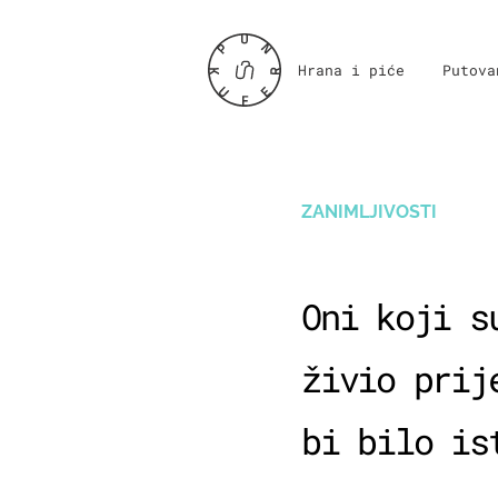
Hrana i piće
Putova
ZANIMLJIVOSTI
Oni koji s
živio prij
bi bilo is