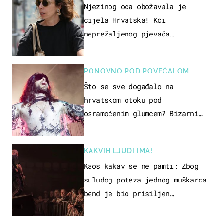
Njezinog oca obožavala je
cijela Hrvatska! Kći
neprežaljenog pjevača
projurila špicom na dva kotača
PONOVNO POD POVEĆALOM
Što se sve događalo na
hrvatskom otoku pod
osramoćenim glumcem? Bizarni
prizori i danas izazivaju
nevjericu
KAKVIH LJUDI IMA!
Kaos kakav se ne pamti: Zbog
suludog poteza jednog muškarca
bend je bio prisiljen
prekinuti nastup