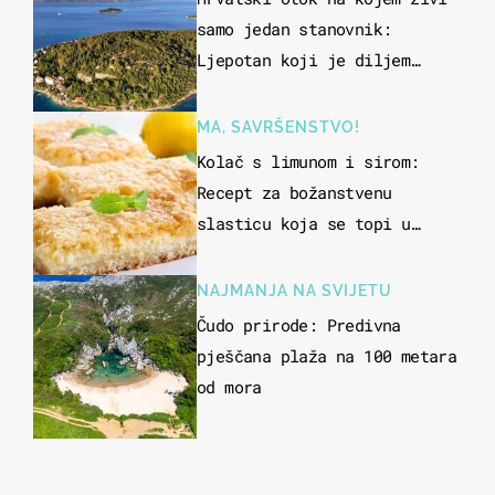
samo jedan stanovnik:
Ljepotan koji je diljem
svijeta poznat po svojem
"bijelom zlatu"
MA, SAVRŠENSTVO!
Kolač s limunom i sirom:
Recept za božanstvenu
slasticu koja se topi u
ustima
NAJMANJA NA SVIJETU
Čudo prirode: Predivna
pješčana plaža na 100 metara
od mora