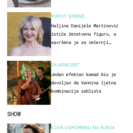
jesti?
POPUT SIRENE
Haljina Danijele Martinović
ističe ženstvenu figuru, a
savršena je za večernji
izlazak na moru
ZA KONCERT
Jedan efektan komad bio je
dovoljan da Vannina ljetna
kombinacija zablista
SHOW
ČUVA USPOMENU NA NJEGA