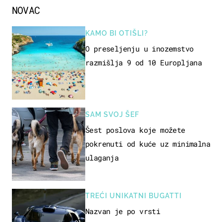
NOVAC
KAMO BI OTIŠLI?
O preseljenju u inozemstvo
razmišlja 9 od 10 Europljana
SAM SVOJ ŠEF
Šest poslova koje možete
pokrenuti od kuće uz minimalna
ulaganja
TREĆI UNIKATNI BUGATTI
Nazvan je po vrsti