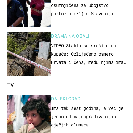
osumnjičena za ubojstvo
partnera (71) u Slavoniji
DRAMA NA OBALI
VIDEO Stablo se srušilo na
kupače: Ozlijeđeno osmero
Hrvata i Čeha, među njima ima
i djece
TV
DALEKI GRAD
Ima tek šest godina, a već je
jedan od najnagrađivanijih
dječjih glumaca