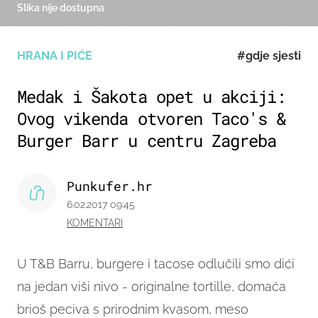
Slika nije dostupna
HRANA I PIĆE
#gdje sjesti
Medak i Šakota opet u akciji:
Ovog vikenda otvoren Taco's &
Burger Barr u centru Zagreba
Punkufer.hr
6.02.2017 09:45
KOMENTARI
U T&B Barru, burgere i tacose odlučili smo dići
na jedan viši nivo - originalne tortille, domaća
brioš peciva s prirodnim kvasom, meso