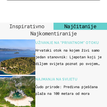
Inspirativno
Najčitanije
Najkomentiranije
UŽIVANJE NA "PRIVATNOM" OTOKU
Hrvatski otok na kojem živi samo
jedan stanovnik: Ljepotan koji je
diljem svijeta poznat po svojem
"bijelom zlatu"
NAJMANJA NA SVIJETU
Čudo prirode: Predivna pješčana
plaža na 100 metara od mora