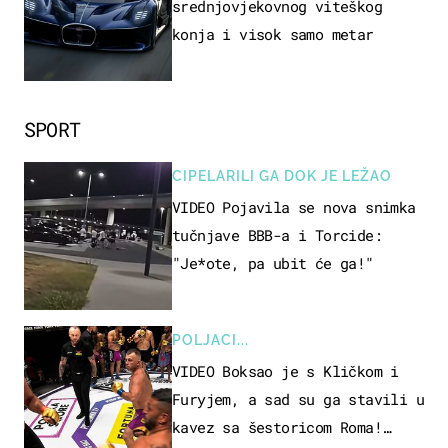
srednjovjekovnog viteškog
konja i visok samo metar
SPORT
CIPELARILI GA DOK JE LEŽAO
VIDEO Pojavila se nova snimka
tučnjave BBB-a i Torcide:
"Je*ote, pa ubit će ga!"
POLJACI...
VIDEO Boksao je s Kličkom i
Furyjem, a sad su ga stavili u
kavez sa šestoricom Roma!