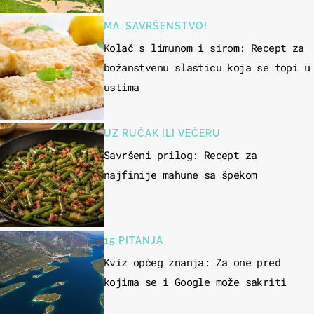
MA, SAVRŠENSTVO!
Kolač s limunom i sirom: Recept za
božanstvenu slasticu koja se topi u
ustima
UZ RUČAK ILI VEČERU
Savršeni prilog: Recept za
najfinije mahune sa špekom
15 PITANJA
Kviz općeg znanja: Za one pred
kojima se i Google može sakriti