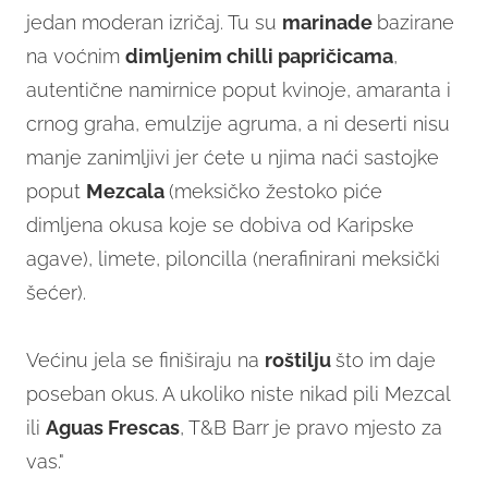
jedan moderan izričaj. Tu su
marinade
bazirane
na voćnim
dimljenim chilli papričicama
,
autentične namirnice poput kvinoje, amaranta i
crnog graha, emulzije agruma, a ni deserti nisu
manje zanimljivi jer ćete u njima naći sastojke
poput
Mezcala
(meksičko žestoko piće
dimljena okusa koje se dobiva od Karipske
agave), limete, piloncilla (nerafinirani meksički
šećer).
Većinu jela se finiširaju na
roštilju
što im daje
poseban okus. A ukoliko niste nikad pili Mezcal
ili
Aguas Frescas
, T&B Barr je pravo mjesto za
vas."