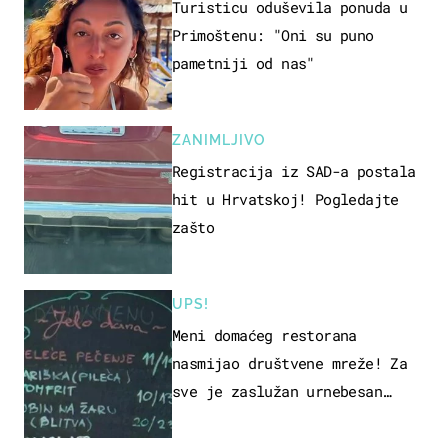
Turisticu oduševila ponuda u
Primoštenu: "Oni su puno
pametniji od nas"
ZANIMLJIVO
Registracija iz SAD-a postala
hit u Hrvatskoj! Pogledajte
zašto
UPS!
Meni domaćeg restorana
nasmijao društvene mreže! Za
sve je zaslužan urnebesan
naziv jela