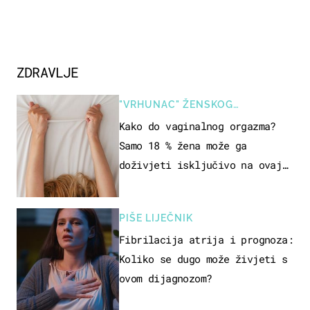
ZDRAVLJE
"VRHUNAC" ŽENSKOG
SEKSUALNOG ISKUSTVA
Kako do vaginalnog orgazma?
Samo 18 % žena može ga
doživjeti isključivo na ovaj
način
PIŠE LIJEČNIK
Fibrilacija atrija i prognoza:
Koliko se dugo može živjeti s
ovom dijagnozom?