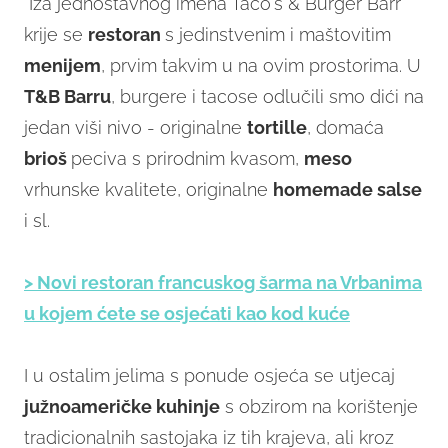
"Iza jednostavnog imena Taco's & Burger Barr
krije se
restoran
s jedinstvenim i maštovitim
menijem
, prvim takvim u na ovim prostorima. U
T&B Barru
, burgere i tacose odlučili smo dići na
jedan viši nivo - originalne
tortille
, domaća
brioš
peciva s prirodnim kvasom,
meso
vrhunske kvalitete, originalne
homemade salse
i sl.
> Novi restoran francuskog šarma na Vrbanima
u kojem ćete se osjećati kao kod kuće
I u ostalim jelima s ponude osjeća se utjecaj
južnoameričke kuhinje
s obzirom na korištenje
tradicionalnih sastojaka iz tih krajeva, ali kroz