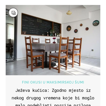
FINI OKUSI U MAKSIMIRSKOJ ŠUMI
Ježeva kućica: Zgodno mjesto iz
nekog drugog vremena koje bi moglo
malo podebljati porcije priloga