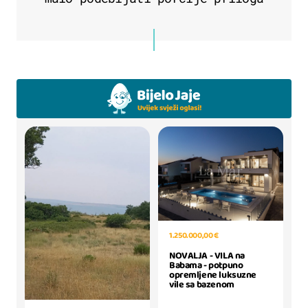
1.250.000,00 €
NOVALJA - VILA na
Babama - potpuno
opremljene luksuzne
vile sa bazenom