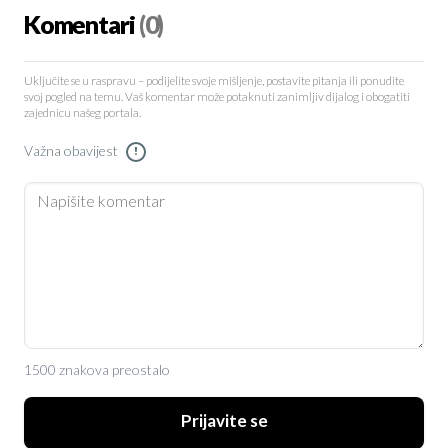
Komentari
(0)
Uključite se u raspravu – podijelite svoje mišljenje, postavite pitanja ili ponudite
svoj pogled na temu. Vaš komentar može potaknuti zanimljiv dijalog i obogatiti
zajednicu našeg portala.
Važna obavijest
!
1500 znakova preostalo
Prijavite se