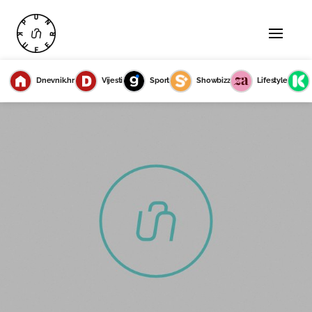
Dnevnik.hr
Vijesti
Sport
Showbizz
Lifestyle