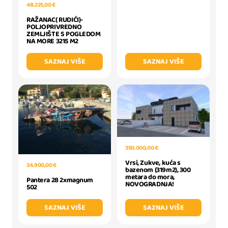
48.225,00 €
RAŽANAC( RUDIĆI)-
POLJOPRIVREDNO
ZEMLJIŠTE S POGLEDOM
NA MORE 3215 M2
SAZNAJ VIŠE
SAZNAJ VIŠE
350.000,00 €
Vrsi, Zukve, kuća s
34.900,00 €
bazenom (319m2), 300
metara do mora,
Pantera 28 2xmagnum
NOVOGRADNJA!
502
SAZNAJ VIŠE
SAZNAJ VIŠE