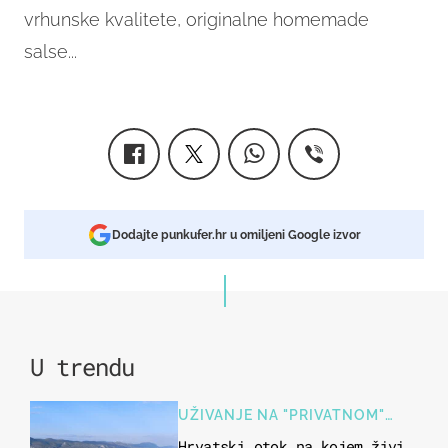
vrhunske kvalitete, originalne homemade
salse...
Dodajte punkufer.hr u omiljeni Google izvor
U trendu
UŽIVANJE NA "PRIVATNOM"
OTOKU
Hrvatski otok na kojem živi