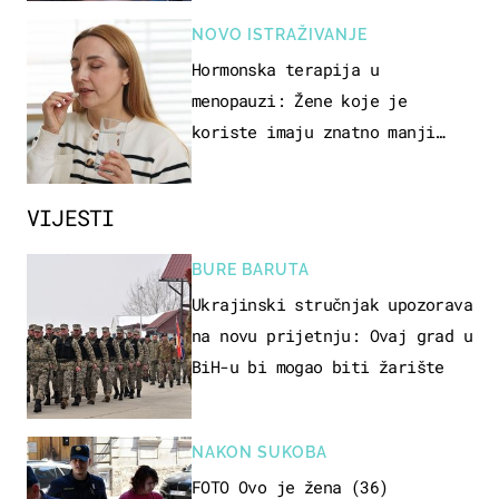
NOVO ISTRAŽIVANJE
Hormonska terapija u
menopauzi: Žene koje je
koriste imaju znatno manji
rizik od ovoga
VIJESTI
BURE BARUTA
Ukrajinski stručnjak upozorava
na novu prijetnju: Ovaj grad u
BiH-u bi mogao biti žarište
NAKON SUKOBA
FOTO Ovo je žena (36)