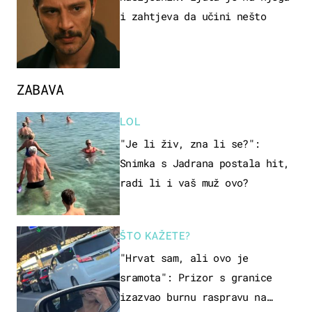
i zahtjeva da učini nešto
ZABAVA
LOL
"Je li živ, zna li se?":
Snimka s Jadrana postala hit,
radi li i vaš muž ovo?
ŠTO KAŽETE?
"Hrvat sam, ali ovo je
sramota": Prizor s granice
izazvao burnu raspravu na