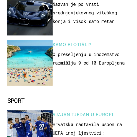
Nazvan je po vrsti
srednjovjekovnog viteškog
konja i visok samo metar
KAMO BI OTIŠLI?
O preseljenju u inozemstvo
razmišlja 9 od 10 Europljana
SPORT
SJAJAN TJEDAN U EUROPI
Hrvatska nastavila uspon na
UEFA-inoj ljestvici: