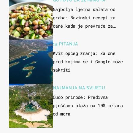
GOTOVO ZA 15 MINUTA
Najbolja ljetna salata od
graha: Brzinski recept za
dane kada je prevruće za
kuhanje
15 PITANJA
Kviz općeg znanja: Za one
pred kojima se i Google može
sakriti
NAJMANJA NA SVIJETU
Čudo prirode: Predivna
pješčana plaža na 100 metara
od mora