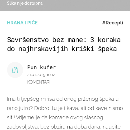
Slika nije dostupna
HRANA I PIĆE
#Recepti
Savršenstvo bez mane: 3 koraka
do najhrskavijih kriški špeka
Pun kufer
21.01.2015 10:12
KOMENTARI
Ima li ljepšeg mirisa od onog prženog špeka u
rano jutro? Dobro, tu je i kava, ali od kave nismo
siti! Vrijeme je da komade ovog slasnog
zadovoljstva, bez obzira na doba dana, naučite