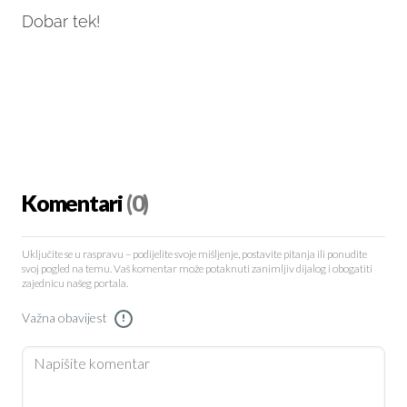
Dobar tek!
Komentari
(0)
Uključite se u raspravu – podijelite svoje mišljenje, postavite pitanja ili ponudite
svoj pogled na temu. Vaš komentar može potaknuti zanimljiv dijalog i obogatiti
zajednicu našeg portala.
Važna obavijest
!