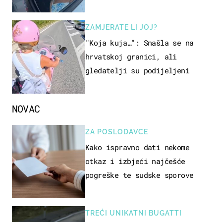
društvenim mrežama
ZAMJERATE LI JOJ?
"Koja kuja…": Snašla se na
hrvatskoj granici, ali
gledatelji su podijeljeni
NOVAC
ZA POSLODAVCE
Kako ispravno dati nekome
otkaz i izbjeći najčešće
pogreške te sudske sporove
TREĆI UNIKATNI BUGATTI