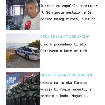
Turisti mu zapalili apartman:
"U 30 minuta nestalo je 50
godina našeg života, supruga i
ja ne možemo oka sklopiti"
ČEKA SE NALAZ OBDUKCIJE
U moru pronađeno tijelo:
Otkriveno o kome se radi
OBAVJEŠTAJNO UPOZORENJE
Uzbuna na istoku Europe:
Rusija bi mogla napasti, a
poznato i kada! Moguć i
kopneni upad u članicu NATO-a