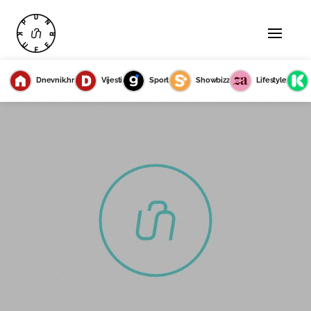
Dnevnik.hr
Vijesti
Sport
Showbizz
Lifestyle