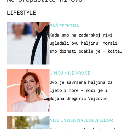
LIFESTYLE
BAŠ EFEKTNA
Kada smo na zadarskoj rivi
ugledali ovu haljinu, morali
smo doznati odakle je – košta
samo 18 eura
U NOJ NIJE VRUĆE
Ovo je savršena haljina za
ljeto i more - nosi je i
Bojana Gregorić Vejzović
NIJE UVIJEK NAJBOLJI IZBOR