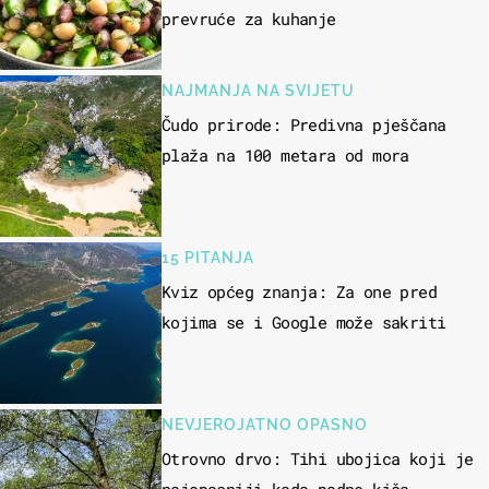
prevruće za kuhanje
NAJMANJA NA SVIJETU
Čudo prirode: Predivna pješčana
plaža na 100 metara od mora
15 PITANJA
Kviz općeg znanja: Za one pred
kojima se i Google može sakriti
NEVJEROJATNO OPASNO
Otrovno drvo: Tihi ubojica koji je