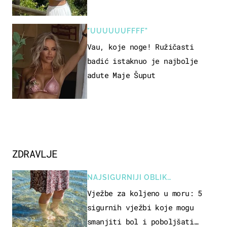
borila s opakom bolešću
"UUUUUUFFFF"
Vau, koje noge! Ružičasti
badić istaknuo je najbolje
adute Maje Šuput
ZDRAVLJE
NAJSIGURNIJI OBLIK
REKREACIJE
Vježbe za koljeno u moru: 5
sigurnih vježbi koje mogu
smanjiti bol i poboljšati