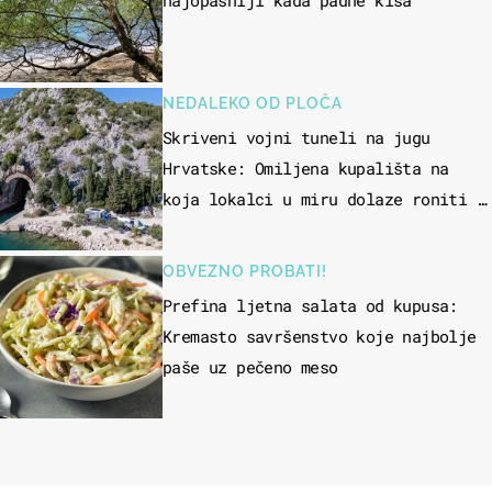
najopasniji kada padne kiša
NEDALEKO OD PLOČA
Skriveni vojni tuneli na jugu
Hrvatske: Omiljena kupališta na
koja lokalci u miru dolaze roniti i
skakati u more
OBVEZNO PROBATI!
Prefina ljetna salata od kupusa:
Kremasto savršenstvo koje najbolje
paše uz pečeno meso