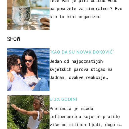
Teže vam je piti običnu vodu
pa posežete za mineralnom? Evo
što to čini organizmu
SHOW
"KAO DA SU NOVAK ĐOKOVIĆ"
Jedan od najpoznatijih
svjetskih parova stigao na
Jadran, ovakve reakcije
vjerojatno nisu očekivali
U 27. GODINI
Preminula je mlada
influencerica koju je pratilo
više od milijun ljudi, dugo se