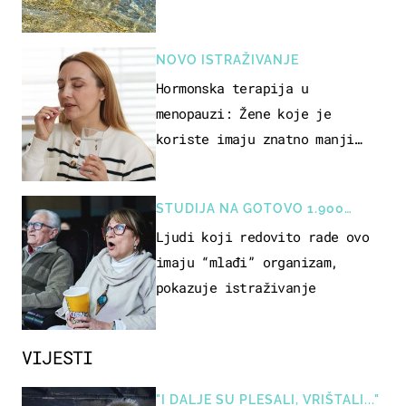
pokretljivost
NOVO ISTRAŽIVANJE
Hormonska terapija u
menopauzi: Žene koje je
koriste imaju znatno manji
rizik od ovoga
STUDIJA NA GOTOVO 1.900
OSOBA
Ljudi koji redovito rade ovo
imaju “mlađi” organizam,
pokazuje istraživanje
VIJESTI
"I DALJE SU PLESALI, VRIŠTALI..."