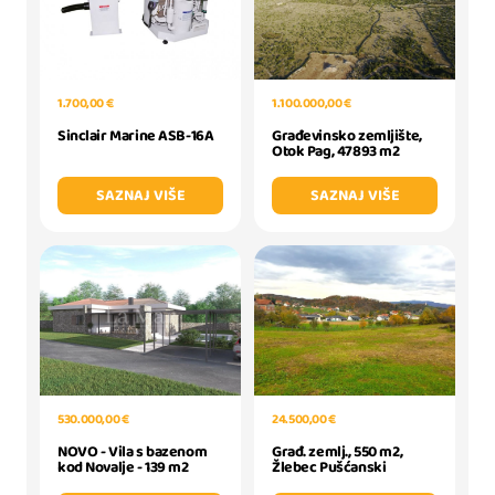
1.700,00 €
1.100.000,00 €
Sinclair Marine ASB-16A
Građevinsko zemljište,
Otok Pag, 47893 m2
SAZNAJ VIŠE
SAZNAJ VIŠE
530.000,00 €
24.500,00 €
NOVO - Vila s bazenom
Građ. zemlj., 550 m2,
kod Novalje - 139 m2
Žlebec Pušćanski