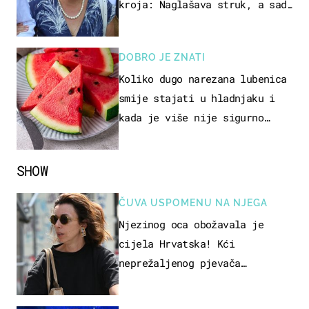
kroja: Naglašava struk, a sada
je i na sniženju
DOBRO JE ZNATI
Koliko dugo narezana lubenica
smije stajati u hladnjaku i
kada je više nije sigurno
jesti?
SHOW
ČUVA USPOMENU NA NJEGA
Njezinog oca obožavala je
cijela Hrvatska! Kći
neprežaljenog pjevača
projurila špicom na dva kotača