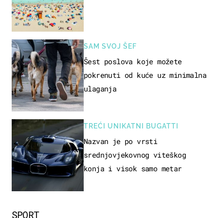
SAM SVOJ ŠEF
Šest poslova koje možete
pokrenuti od kuće uz minimalna
ulaganja
TREĆI UNIKATNI BUGATTI
Nazvan je po vrsti
srednjovjekovnog viteškog
konja i visok samo metar
SPORT