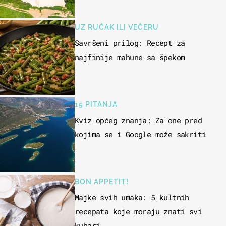
UZ RUČAK ILI VEČERU
Savršeni prilog: Recept za
najfinije mahune sa špekom
15 PITANJA
Kviz općeg znanja: Za one pred
kojima se i Google može sakriti
BON APPETIT!
Majke svih umaka: 5 kultnih
recepata koje moraju znati svi
kuhari