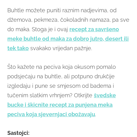
Buhtle možete puniti raznim nadjevima, od
džemova, pekmeza, čokoladnih namaza, pa sve
do maka. Stoga je i ovaj
recept za savršeno
meke buhtle od maka za dobro jutro, desert ili
tek tako
svakako vrijedan pažnje.
Što kažete na peciva koja okusom pomalo
podsjećaju na buhtle, ali potpuno drukčije
izgledaju i pune se smjesom od badema i
tučenim slatkim vrhnjem? Otkrijte
švedske
bucke i škicnite recept za punjena meka
peciva koja sjevernjaci obožavaju
.
Sastojci: