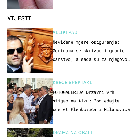
zaustaviti?
VIJESTI
VELIKI PAD
Neviđene mjere osiguranja:
Godinama se skrivao i gradio
carstvo, a sada su za njegovo
izručenje naručili posebno
vozilo
KREĆE SPEKTAKL
FOTOGALERIJA Državni vrh
stigao na Alku: Pogledajte
susret Plenkovića i Milanovića
DRAMA NA OBALI