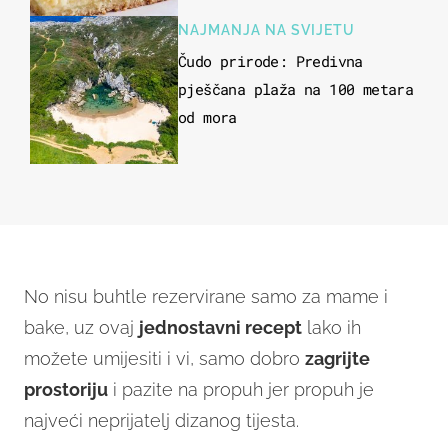
NAJMANJA NA SVIJETU
Čudo prirode: Predivna
pješčana plaža na 100 metara
od mora
No nisu buhtle rezervirane samo za mame i
bake, uz ovaj
jednostavni recept
lako ih
možete umijesiti i vi, samo dobro
zagrijte
prostoriju
i pazite na propuh jer propuh je
najveći neprijatelj dizanog tijesta.