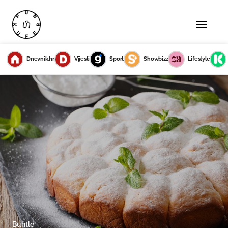
Dnevnik.hr
Vijesti
Sport
Showbizz
Lifestyle
Buhtle