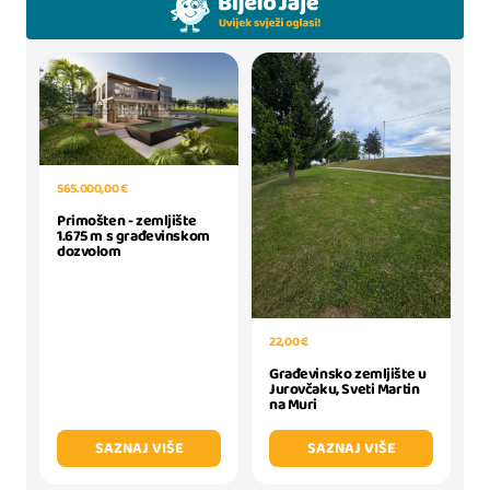
565.000,00 €
Primošten - zemljište
1.675 m s građevinskom
dozvolom
22,00 €
Građevinsko zemljište u
Jurovčaku, Sveti Martin
na Muri
SAZNAJ VIŠE
SAZNAJ VIŠE