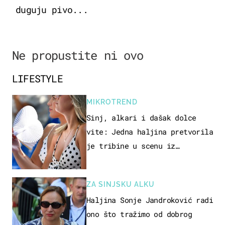
duguju pivo...
Ne propustite ni ovo
LIFESTYLE
MIKROTREND
Sinj, alkari i dašak dolce
vite: Jedna haljina pretvorila
je tribine u scenu iz
talijanskog filma
ZA SINJSKU ALKU
Haljina Sonje Jandroković radi
ono što tražimo od dobrog