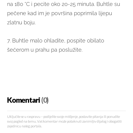
na 180 °C i pecite oko 20-25 minuta. Buhtle su
pečene kad im je površina poprimila lijepu
zlatnu boju.
7. Buhtle malo ohladite, pospite obilato
šećerom u prahu pa poslužite.
Komentari
(0)
Uključite se u raspravu – podijelite svoje mišljenje, postavite pitanja ili ponudite
svoj pogled na temu. Vaš komentar može potaknuti zanimljiv dijalog i obogatiti
zajednicu našeg portala.