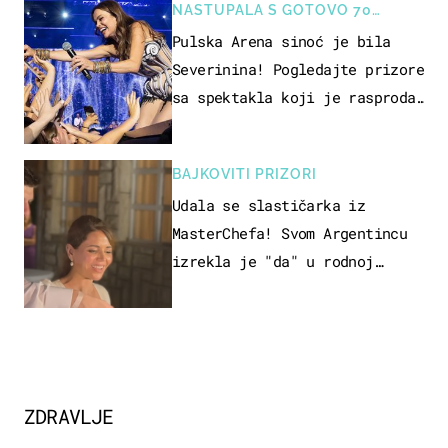
NASTUPALA S GOTOVO 70
GLAZBENIKA
Pulska Arena sinoć je bila
Severinina! Pogledajte prizore
sa spektakla koji je rasprodan
mjesec dana ranije
BAJKOVITI PRIZORI
Udala se slastičarka iz
MasterChefa! Svom Argentincu
izrekla je "da" u rodnoj
Hercegovini
ZDRAVLJE