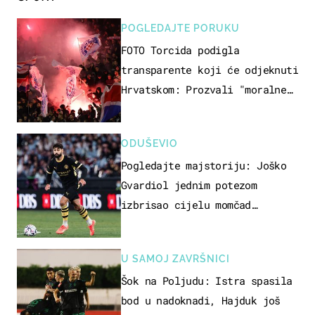
POGLEDAJTE PORUKU
FOTO Torcida podigla
transparente koji će odjeknuti
Hrvatskom: Prozvali "moralne
vertikale"
ODUŠEVIO
Pogledajte majstoriju: Joško
Gvardiol jednim potezom
izbrisao cijelu momčad
Atletica
U SAMOJ ZAVRŠNICI
Šok na Poljudu: Istra spasila
bod u nadoknadi, Hajduk još