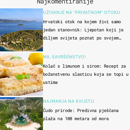
Najkomentiranije
UŽIVANJE NA "PRIVATNOM" OTOKU
Hrvatski otok na kojem živi samo
jedan stanovnik: Ljepotan koji je
diljem svijeta poznat po svojem
"bijelom zlatu"
MA, SAVRŠENSTVO!
Kolač s limunom i sirom: Recept za
božanstvenu slasticu koja se topi u
ustima
NAJMANJA NA SVIJETU
Čudo prirode: Predivna pješčana
plaža na 100 metara od mora