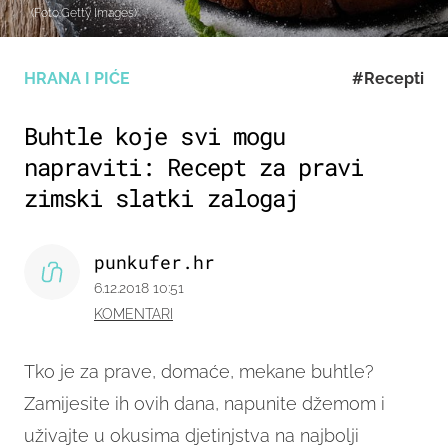
(Foto:Getty Images)
HRANA I PIĆE
#Recepti
Buhtle koje svi mogu
napraviti: Recept za pravi
zimski slatki zalogaj
punkufer.hr
6.12.2018 10:51
KOMENTARI
Tko je za prave, domaće, mekane buhtle?
Zamijesite ih ovih dana, napunite džemom i
uživajte u okusima djetinjstva na najbolji