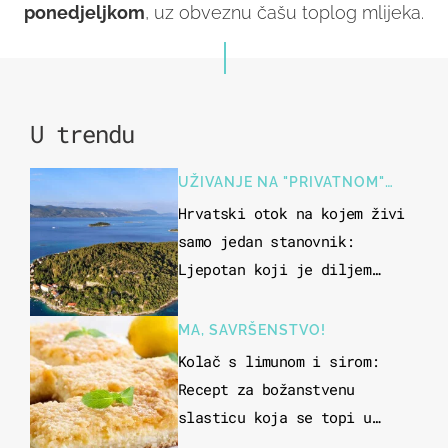
ponedjeljkom
, uz obveznu čašu toplog mlijeka.
U trendu
UŽIVANJE NA "PRIVATNOM"
OTOKU
Hrvatski otok na kojem živi
samo jedan stanovnik:
Ljepotan koji je diljem
svijeta poznat po svojem
"bijelom zlatu"
MA, SAVRŠENSTVO!
Kolač s limunom i sirom:
Recept za božanstvenu
slasticu koja se topi u
ustima