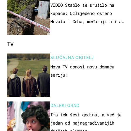
VIDEO Stablo se srušilo na
kupače: Ozlijeđeno osmero
Hrvata i Čeha, među njima ima
i djece
TV
SLUČAJNA OBITELJ
Nova TV donosi novu domaću
seriju!
DALEKI GRAD
Ima tek šest godina, a već je
jedan od najnagrađivanijih
dječjih glumaca