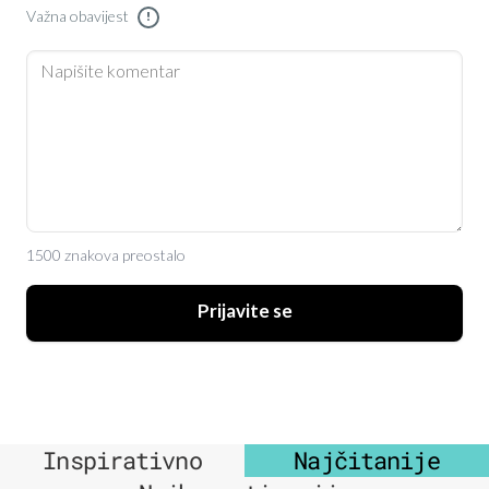
Važna obavijest
!
1500 znakova preostalo
Prijavite se
Inspirativno
Najčitanije