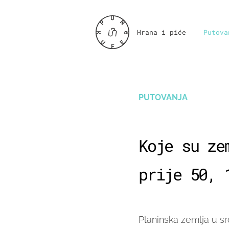
Hrana i piće
Putova
PUTOVANJA
Koje su ze
prije 50, 
Planinska zemlja u sr