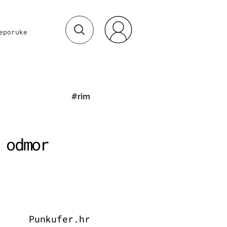
eporuke
#rim
 odmor
Punkufer.hr