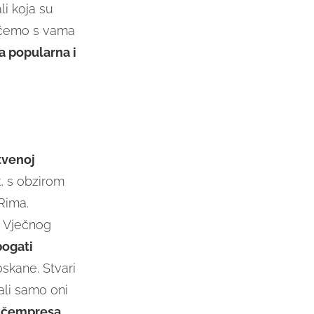
li koja su
ti ćemo s vama
a popularna i
tvenoj
k, s obzirom
Rima.
a Vječnog
bogati
skane. Stvari
ali samo oni
m čempresa
.