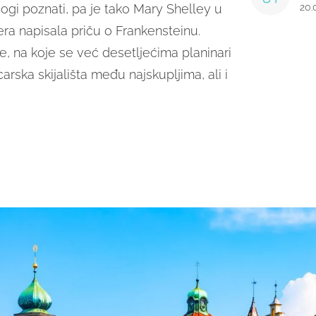
mnogi poznati, pa je tako Mary Shelley u
20.
era napisala priču o Frankensteinu.
, na koje se već desetljećima planinari
icarska skijališta među najskupljima, ali i