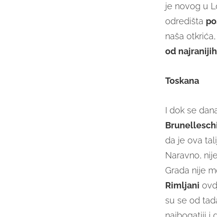
je novog u Lo
odredišta
po
naša otkrića,
od najranijih
Toskana
I dok se dan
Brunelleschi
da je ova ta
Naravno, nij
Grada nije mo
Rimljani
ovdj
su se od tad
najbogatiji i 