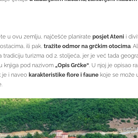
ete u ovu zemlju, najčešće planirate
posjet Ateni
i div
ostacima, ili pak,
tražite odmor na grčkim otocima
. A
tradiciju turizma od 2. stoljeća, jer je već tada geogr
ju knjiga pod nazivom
„Opis Grčke“
. U njoj je opisao r
k je i naveo
karakteristike flore i faune
koje se može u
.