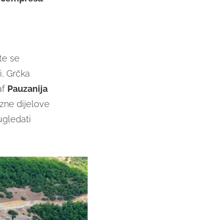
ite se
li, Grčka
af
Pauzanija
azne dijelove
gledati