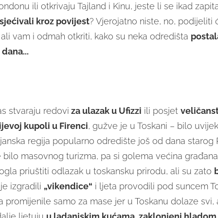
ndonu ili otkrivaju Tajland i Kinu, jeste li se ikad zapita
sjećivali kroz povijest
? Vjerojatno niste, no, podijeli
 ali vam i odmah otkriti, kako su neka odredišta
p
ostal
 dana...
as stvaraju redovi
za ulazak u Ufizzi
ili posjet
veličans
jevoj kupoli u Firenci
, gužve je u Toskani – bilo uvije
lijanska regija popularno odredište još od dana starog 
e bilo masovnog turizma, pa si golema većina građan
gla priuštiti odlazak u toskansku prirodu, ali su zato
e izgradili
„vikendice“
i ljeta provodili pod suncem To
a promijenile samo za mase jer u Toskanu dolaze svi, 
dalje ljetuju
u ladanjskim kućama, zaklonjeni hlado