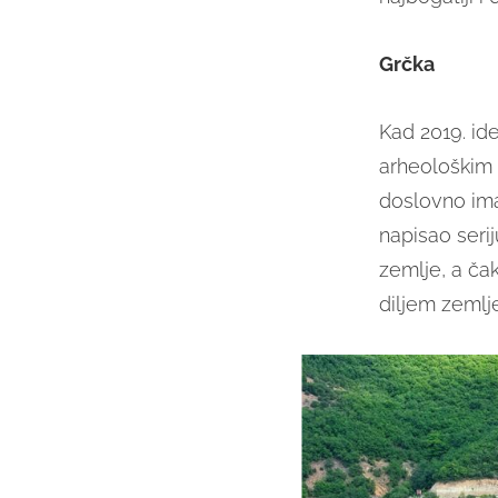
Grčka
Kad 2019. id
arheološkim 
doslovno ima 
napisao seri
zemlje, a ča
diljem zemlje