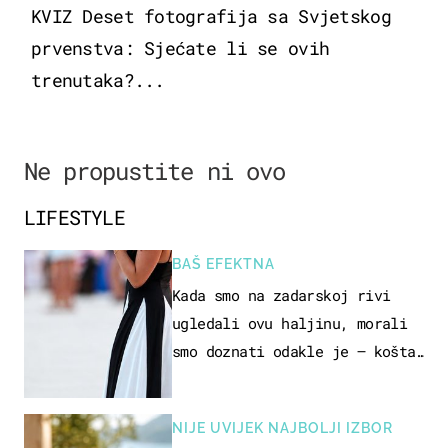
KVIZ Deset fotografija sa Svjetskog
prvenstva: Sjećate li se ovih
trenutaka?...
Ne propustite ni ovo
LIFESTYLE
BAŠ EFEKTNA
Kada smo na zadarskoj rivi
ugledali ovu haljinu, morali
smo doznati odakle je – košta
samo 18 eura
NIJE UVIJEK NAJBOLJI IZBOR