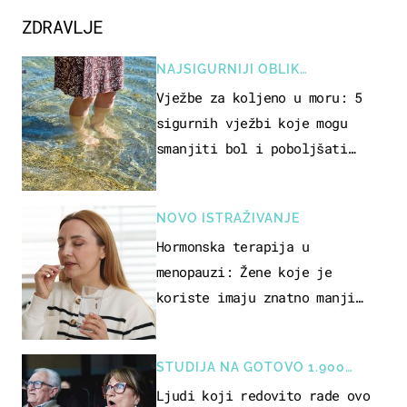
ZDRAVLJE
NAJSIGURNIJI OBLIK
REKREACIJE
Vježbe za koljeno u moru: 5
sigurnih vježbi koje mogu
smanjiti bol i poboljšati
pokretljivost
NOVO ISTRAŽIVANJE
Hormonska terapija u
menopauzi: Žene koje je
koriste imaju znatno manji
rizik od ovoga
STUDIJA NA GOTOVO 1.900
OSOBA
Ljudi koji redovito rade ovo