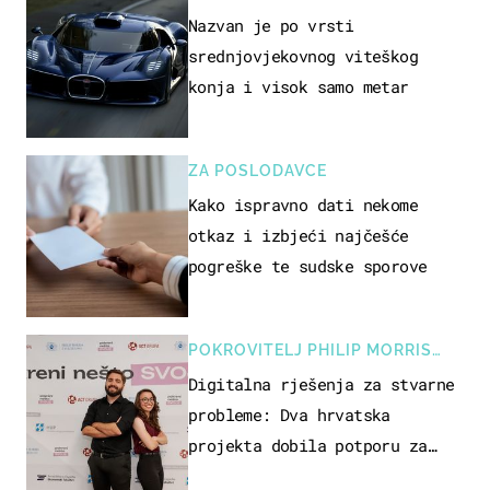
Nazvan je po vrsti
srednjovjekovnog viteškog
konja i visok samo metar
ZA POSLODAVCE
Kako ispravno dati nekome
otkaz i izbjeći najčešće
pogreške te sudske sporove
POKROVITELJ PHILIP MORRIS
ZAGREB
Digitalna rješenja za stvarne
probleme: Dva hrvatska
projekta dobila potporu za
razvoj