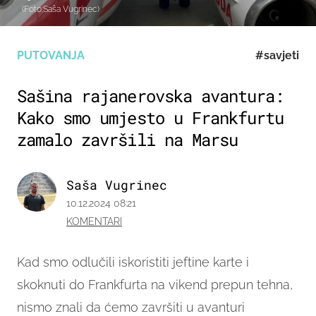
(Foto:Saša Vugrinec)
PUTOVANJA
#savjeti
Sašina rajanerovska avantura:
Kako smo umjesto u Frankfurtu
zamalo završili na Marsu
Saša Vugrinec
10.12.2024 08:21
KOMENTARI
Kad smo odlučili iskoristiti jeftine karte i
skoknuti do Frankfurta na vikend prepun tehna,
nismo znali da ćemo završiti u avanturi