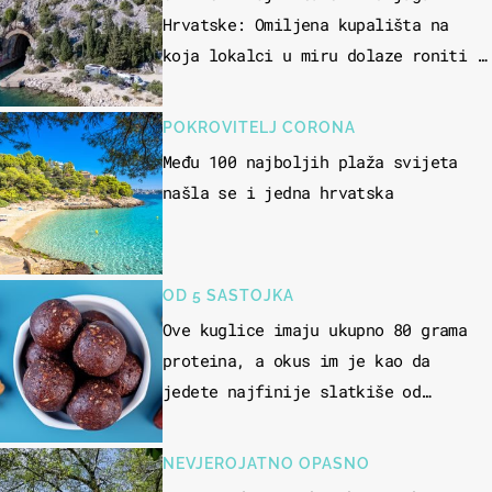
Hrvatske: Omiljena kupališta na
koja lokalci u miru dolaze roniti i
skakati u more
POKROVITELJ CORONA
Među 100 najboljih plaža svijeta
našla se i jedna hrvatska
OD 5 SASTOJKA
Ove kuglice imaju ukupno 80 grama
proteina, a okus im je kao da
jedete najfinije slatkiše od
čokolade
NEVJEROJATNO OPASNO