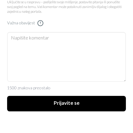
Uključite se u raspravu – podijelite svoje mišljenje, postavite pitanja ili ponudite
svoj pogled na temu. Vaš komentar može potaknuti zanimljiv dijalog i obogatiti
zajednicu našeg portala.
Važna obavijest
!
1500 znakova preostalo
Prijavite se