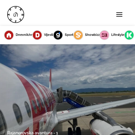
Dnevnik.hr
Vijesti
Sport
Showbizz
Lifestyle
Rajanerovska avantura - 1