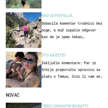
KAO IZ PIŠTOLJA
Dobacila komentar trudnici bez
noge, a muž ispalio odgovor
kao da je samo čekao…
ŠTO KAŽETE?
Isključio komentare: Par iz
Srbije preporučio spravicu za
plažu s Temua, čini li vam se
ovo sigurnim?
NOVAC
TREĆI UNIKATNI BUGATTI