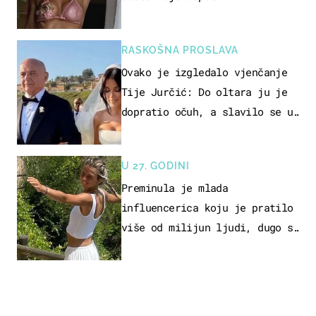
RASKOŠNA PROSLAVA
Ovako je izgledalo vjenčanje
Tije Jurčić: Do oltara ju je
dopratio očuh, a slavilo se uz
Olivera i Rozgu
U 27. GODINI
Preminula je mlada
influencerica koju je pratilo
više od milijun ljudi, dugo se
borila s opakom bolesti