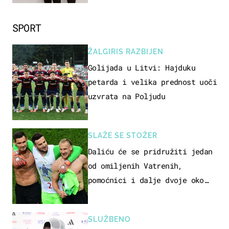
SPORT
ŽALGIRIS RAZBIJEN
Golijada u Litvi: Hajduku
petarda i velika prednost uoči
uzvrata na Poljudu
SLAŽE SE STOŽER
Daliću će se pridružiti jedan
od omiljenih Vatrenih,
pomoćnici i dalje dvoje oko
ponude
SLUŽBENO