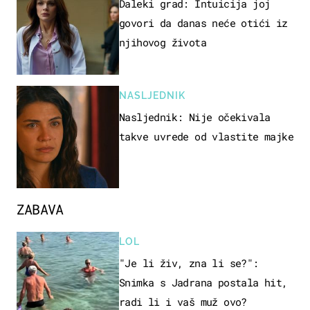
Daleki grad: Intuicija joj
govori da danas neće otići iz
njihovog života
NASLJEDNIK
Nasljednik: Nije očekivala
takve uvrede od vlastite majke
ZABAVA
LOL
"Je li živ, zna li se?":
Snimka s Jadrana postala hit,
radi li i vaš muž ovo?