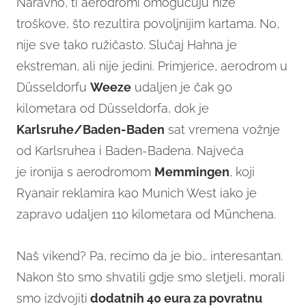
Naravno, ti aerodromi omogućuju niže
troškove, što rezultira povoljnijim kartama. No,
nije sve tako ružičasto. Slučaj Hahna je
ekstreman, ali nije jedini. Primjerice, aerodrom u
Düsseldorfu
Weeze
udaljen je čak 90
kilometara od Düsseldorfa, dok je
Karlsruhe/Baden-Baden
sat vremena vožnje
od Karlsruhea i Baden-Badena. Najveća
je ironija s aerodromom
Memmingen
, koji
Ryanair reklamira kao Munich West iako je
zapravo udaljen 110 kilometara od Münchena.
Naš vikend? Pa, recimo da je bio… interesantan.
Nakon što smo shvatili gdje smo sletjeli, morali
smo izdvojiti
dodatnih 40 eura za povratnu