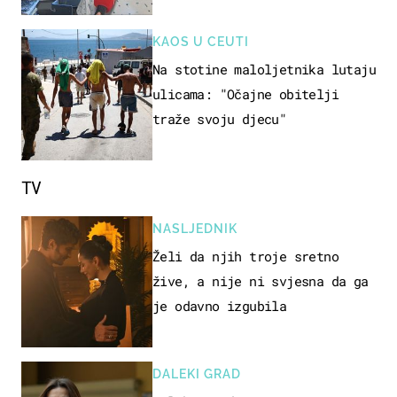
KAOS U CEUTI
Na stotine maloljetnika lutaju
ulicama: "Očajne obitelji
traže svoju djecu"
TV
NASLJEDNIK
Želi da njih troje sretno
žive, a nije ni svjesna da ga
je odavno izgubila
DALEKI GRAD