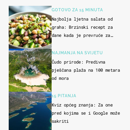
GOTOVO ZA 15 MINUTA
Najbolja ljetna salata od
graha: Brzinski recept za
dane kada je prevruće za
kuhanje
NAJMANJA NA SVIJETU
Čudo prirode: Predivna
pješčana plaža na 100 metara
od mora
15 PITANJA
Kviz općeg znanja: Za one
pred kojima se i Google može
sakriti