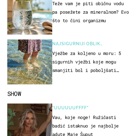
Teže vam je piti običnu vodu
pa posežete za mineralnom? Evo
što to čini organizmu
NAJSIGURNIJI OBLIK
REKREACIJE
Vježbe za koljeno u moru: 5
sigurnih vježbi koje mogu
smanjiti bol i poboljšati
pokretljivost
SHOW
"UUUUUUFFFF"
Vau, koje noge! Ružičasti
badić istaknuo je najbolje
adute Maje Šuput