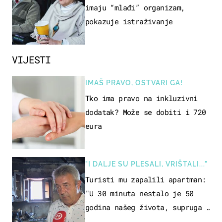
imaju “mlađi” organizam,
pokazuje istraživanje
VIJESTI
IMAŠ PRAVO, OSTVARI GA!
Tko ima pravo na inkluzivni
dodatak? Može se dobiti i 720
eura
"I DALJE SU PLESALI, VRIŠTALI..."
Turisti mu zapalili apartman:
"U 30 minuta nestalo je 50
godina našeg života, supruga i
ja ne možemo oka sklopiti"