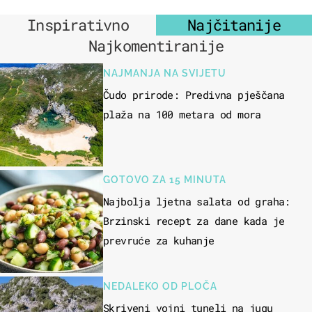
Inspirativno
Najčitanije
Najkomentiranije
NAJMANJA NA SVIJETU
Čudo prirode: Predivna pješčana
plaža na 100 metara od mora
GOTOVO ZA 15 MINUTA
Najbolja ljetna salata od graha:
Brzinski recept za dane kada je
prevruće za kuhanje
NEDALEKO OD PLOČA
Skriveni vojni tuneli na jugu