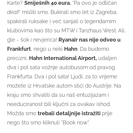
Karte?
Smiješnih 40 eura.
"Pa ovo je odličan
deal
!" mislili smo. Bukirali smo let iz Zagreba,
spakirali ruksake i već sanjali o legendarnim
klubovima kao što su MTW i Tanzhaus West. Ali,
gle - šok i nevjerica!
Ryanair nas nije odveo u
Frankfurt
, nego u neki
Hahn
. Da budemo
precizni,
Hahn International Airport,
udaljen
dva i pol sata vožnje autobusom od pravog
Frankfurta. Dva i pol sata! Ljudi, za to vrijeme
možete iz Hrvatske autom stići do Austrije. Na
kraju smo shvatili da su naš entuzijazam i
needuciranost bili ključni za ovakav ishod.
Možda smo
trebali detaljnije istražiti
prije
nego što smo kliknuli "Book now".