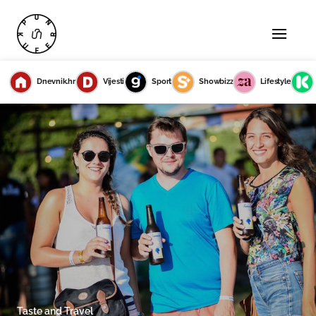
Dnevnik.hr
Vijesti
Sport
Showbizz
Lifestyle
Taste and Travel