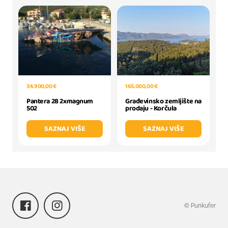
34.900,00 €
165.000,00 €
Pantera 28 2xmagnum
Građevinsko zemljište na
502
prodaju - Korčula
SAZNAJ VIŠE
SAZNAJ VIŠE
© Punkufer