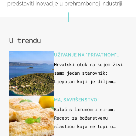
predstaviti inovacije u prehrambenoj industriji.
U trendu
UŽIVANJE NA "PRIVATNOM"
OTOKU
Hrvatski otok na kojem živi
samo jedan stanovnik:
Ljepotan koji je diljem
svijeta poznat po svojem
"bijelom zlatu"
MA, SAVRŠENSTVO!
Kolač s limunom i sirom:
Recept za božanstvenu
slasticu koja se topi u
ustima