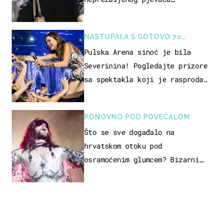
projurila špicom na dva kotača
NASTUPALA S GOTOVO 70
GLAZBENIKA
Pulska Arena sinoć je bila
Severinina! Pogledajte prizore
sa spektakla koji je rasprodan
mjesec dana ranije
PONOVNO POD POVEĆALOM
Što se sve događalo na
hrvatskom otoku pod
osramoćenim glumcem? Bizarni
prizori i danas izazivaju
nevjericu