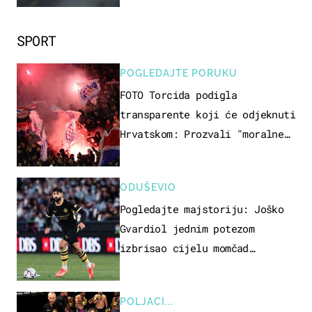
SPORT
POGLEDAJTE PORUKU
FOTO Torcida podigla
transparente koji će odjeknuti
Hrvatskom: Prozvali "moralne
vertikale"
ODUŠEVIO
Pogledajte majstoriju: Joško
Gvardiol jednim potezom
izbrisao cijelu momčad
Atletica
POLJACI...