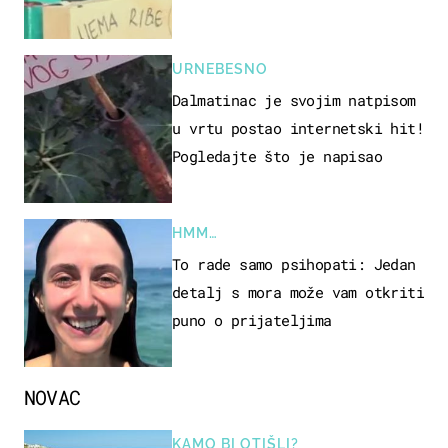
URNEBESNO
Dalmatinac je svojim natpisom
u vrtu postao internetski hit!
Pogledajte što je napisao
HMM…
To rade samo psihopati: Jedan
detalj s mora može vam otkriti
puno o prijateljima
NOVAC
KAMO BI OTIŠLI?