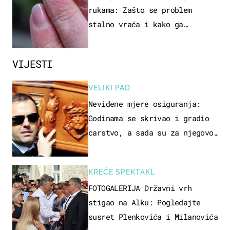
rukama: Zašto se problem
stalno vraća i kako ga
zaustaviti?
VIJESTI
VELIKI PAD
Neviđene mjere osiguranja:
Godinama se skrivao i gradio
carstvo, a sada su za njegovo
izručenje naručili posebno
vozilo
KREĆE SPEKTAKL
FOTOGALERIJA Državni vrh
stigao na Alku: Pogledajte
susret Plenkovića i Milanovića