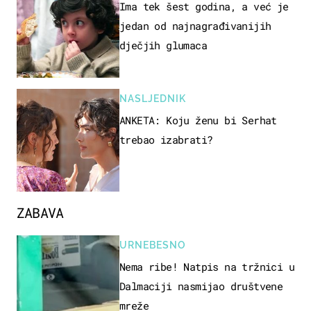
Ima tek šest godina, a već je
jedan od najnagrađivanijih
dječjih glumaca
NASLJEDNIK
ANKETA: Koju ženu bi Serhat
trebao izabrati?
ZABAVA
URNEBESNO
Nema ribe! Natpis na tržnici u
Dalmaciji nasmijao društvene
mreže