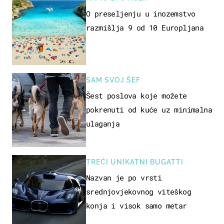
O preseljenju u inozemstvo
razmišlja 9 od 10 Europljana
SAM SVOJ ŠEF
Šest poslova koje možete
pokrenuti od kuće uz minimalna
ulaganja
TREĆI UNIKATNI BUGATTI
Nazvan je po vrsti
srednjovjekovnog viteškog
konja i visok samo metar