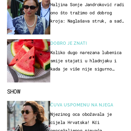
Haljina Sonje Jandroković radi
ono što tražimo od dobrog
kroja: Naglašava struk, a sada
je i na sniženju
DOBRO JE ZNATI
Koliko dugo narezana lubenica
smije stajati u hladnjaku i
kada je više nije sigurno
jesti?
SHOW
ČUVA USPOMENU NA NJEGA
Njezinog oca obožavala je
cijela Hrvatska! Kći
neprežaljenog pjevača