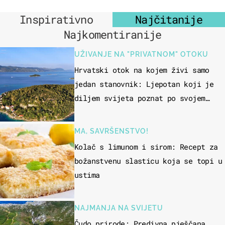
Inspirativno
Najčitanije
Najkomentiranije
UŽIVANJE NA "PRIVATNOM" OTOKU
Hrvatski otok na kojem živi samo
jedan stanovnik: Ljepotan koji je
diljem svijeta poznat po svojem
"bijelom zlatu"
MA, SAVRŠENSTVO!
Kolač s limunom i sirom: Recept za
božanstvenu slasticu koja se topi u
ustima
NAJMANJA NA SVIJETU
Čudo prirode: Predivna pješčana