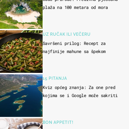
plaža na 100 metara od mora
UZ RUČAK ILI VEČERU
Savršeni prilog: Recept za
najfinije mahune sa špekom
15 PITANJA
Kviz općeg znanja: Za one pred
kojima se i Google može sakriti
BON APPETIT!