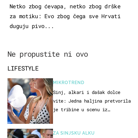
Netko zbog ćevapa, netko zbog drške
za motiku: Evo zbog čega sve Hrvati
duguju pivo...
Ne propustite ni ovo
LIFESTYLE
MIKROTREND
Sinj, alkari i dašak dolce
vite: Jedna haljina pretvorila
je tribine u scenu iz
talijanskog filma
ZA SINJSKU ALKU