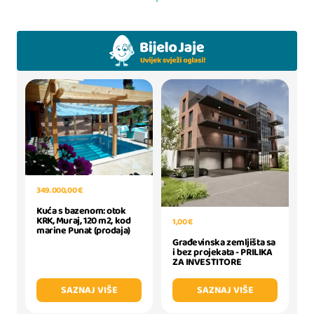
349.000,00 €
Kuća s bazenom: otok
KRK, Muraj, 120 m2, kod
1,00 €
marine Punat (prodaja)
Građevinska zemljišta sa
i bez projekata - PRILIKA
ZA INVESTITORE
SAZNAJ VIŠE
SAZNAJ VIŠE