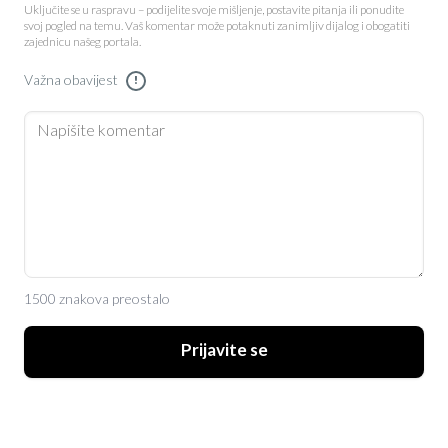
Uključite se u raspravu – podijelite svoje mišljenje, postavite pitanja ili ponudite
svoj pogled na temu. Vaš komentar može potaknuti zanimljiv dijalog i obogatiti
zajednicu našeg portala.
Važna obavijest
!
1500 znakova preostalo
Prijavite se