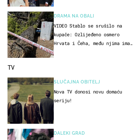
DRAMA NA OBALI
VIDEO Stablo se srušilo na
kupače: Ozlijeđeno osmero
Hrvata i Čeha, među njima ima
i djece
TV
SLUČAJNA OBITELJ
Nova TV donosi novu domaću
seriju!
DALEKI GRAD