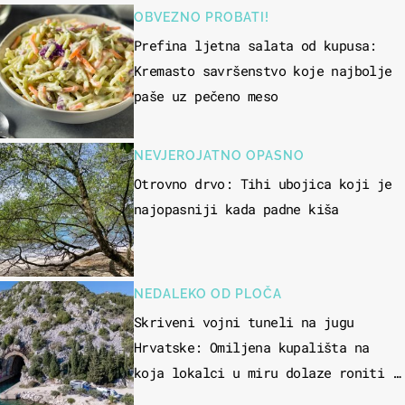
OBVEZNO PROBATI!
Prefina ljetna salata od kupusa:
Kremasto savršenstvo koje najbolje
paše uz pečeno meso
NEVJEROJATNO OPASNO
Otrovno drvo: Tihi ubojica koji je
najopasniji kada padne kiša
NEDALEKO OD PLOČA
Skriveni vojni tuneli na jugu
Hrvatske: Omiljena kupališta na
koja lokalci u miru dolaze roniti i
skakati u more