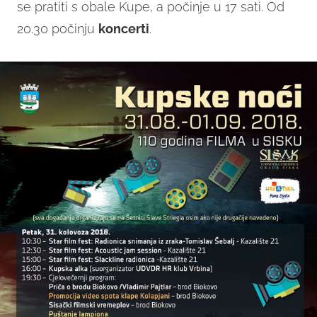
se pratiti s obale Kupe, a počinje u 17 sati. Od
20.30 počinju
koncerti
.