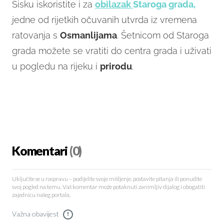
Sisku iskoristite i za
obilazak
Staroga grada,
jedne od rijetkih očuvanih utvrda iz vremena
ratovanja s
Osmanlijama
. Šetnicom od Staroga
grada možete se vratiti do centra grada i uživati
u pogledu na rijeku i
prirodu
.
Komentari
(0)
Uključite se u raspravu – podijelite svoje mišljenje, postavite pitanja ili ponudite
svoj pogled na temu. Vaš komentar može potaknuti zanimljiv dijalog i obogatiti
zajednicu našeg portala.
Važna obavijest
!