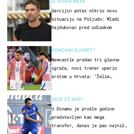
IZ VEDRA NEBA
Garcijin potez otkrio novu
situaciju na Poljudu: Mladi
hajdukovac pred odlaskom
PONOVNI SUSRET?
Newcastle prodao tri glavna
igrača, novi trener uperio
prstom u Hrvata: "Želim
njega!"
GDJE ĆE SAD?
U Dinamu je prošle godine
predstavljen kao mega
transfer, danas je pao najniže
u karijeri