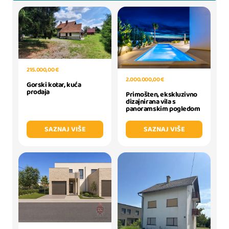
215.000,00 €
2.000.000,00 €
Gorski kotar, kuća
prodaja
Primošten, ekskluzivno
dizajnirana vila s
panoramskim pogledom
SAZNAJ VIŠE
SAZNAJ VIŠE