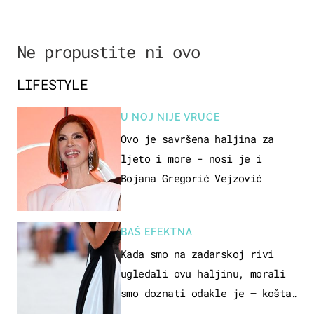
Ne propustite ni ovo
LIFESTYLE
U NOJ NIJE VRUĆE
Ovo je savršena haljina za
ljeto i more - nosi je i
Bojana Gregorić Vejzović
BAŠ EFEKTNA
Kada smo na zadarskoj rivi
ugledali ovu haljinu, morali
smo doznati odakle je – košta
samo 18 eura