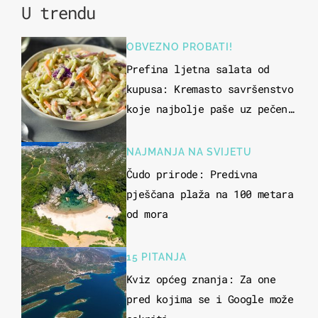
U trendu
OBVEZNO PROBATI!
Prefina ljetna salata od
kupusa: Kremasto savršenstvo
koje najbolje paše uz pečeno
meso
NAJMANJA NA SVIJETU
Čudo prirode: Predivna
pješčana plaža na 100 metara
od mora
15 PITANJA
Kviz općeg znanja: Za one
pred kojima se i Google može