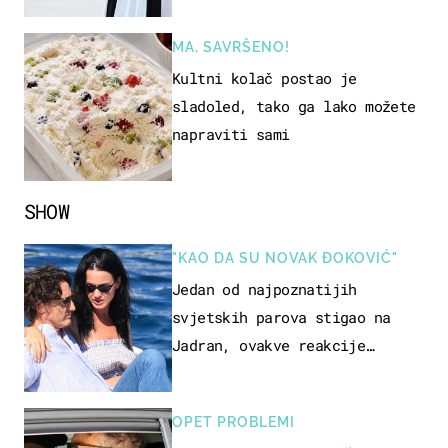
MA, SAVRŠENO!
Kultni kolač postao je
sladoled, tako ga lako možete
napraviti sami
SHOW
"KAO DA SU NOVAK ĐOKOVIĆ"
Jedan od najpoznatijih
svjetskih parova stigao na
Jadran, ovakve reakcije
vjerojatno nisu očekivali
OPET PROBLEMI