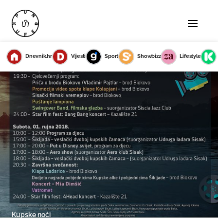
Dnevnik.hr
Vijesti
Sport
Showbizz
Lifestyle
Kupske noći