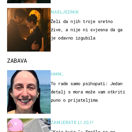
NASLJEDNIK
Želi da njih troje sretno
žive, a nije ni svjesna da ga
je odavno izgubila
ZABAVA
HMM…
To rade samo psihopati: Jedan
detalj s mora može vam otkriti
puno o prijateljima
ZAMJERATE LI JOJ?
"Koja kuja…": Snašla se na