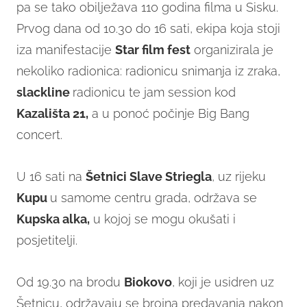
pa se tako obilježava 110 godina filma u Sisku.
Prvog dana od 10.30 do 16 sati, ekipa koja stoji
iza manifestacije
Star film fest
organizirala je
nekoliko radionica: radionicu snimanja iz zraka,
slackline
radionicu te jam session kod
Kazališta 21,
a u ponoć počinje Big Bang
concert.
U 16 sati na
Šetnici Slave Striegla
, uz rijeku
Kupu
u samome centru grada, održava se
Kupska alka,
u kojoj se mogu okušati i
posjetitelji.
Od 19.30 na brodu
Biokovo
, koji je usidren uz
Šetnicu, održavaju se brojna predavanja nakon