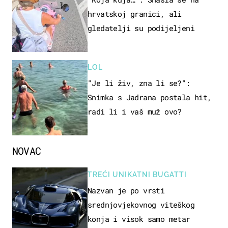
hrvatskoj granici, ali
gledatelji su podijeljeni
LOL
"Je li živ, zna li se?":
Snimka s Jadrana postala hit,
radi li i vaš muž ovo?
NOVAC
TREĆI UNIKATNI BUGATTI
Nazvan je po vrsti
srednjovjekovnog viteškog
konja i visok samo metar