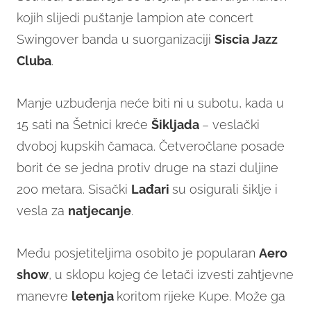
kojih slijedi puštanje lampion ate concert
Swingover banda u suorganizaciji
Siscia Jazz
Cluba
.
Manje uzbuđenja neće biti ni u subotu, kada u
15 sati na Šetnici kreće
Šikljada
– veslački
dvoboj kupskih čamaca. Četveročlane posade
borit će se jedna protiv druge na stazi duljine
200 metara. Sisački
Lađari
su osigurali šiklje i
vesla za
natjecanje
.
Među posjetiteljima osobito je popularan
Aero
show
, u sklopu kojeg će letači izvesti zahtjevne
manevre
letenja
koritom rijeke Kupe. Može ga