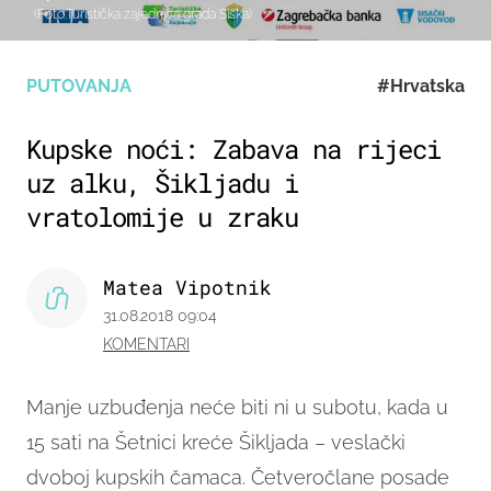
(Foto:Turistička zajednica grada Siska)
PUTOVANJA
#Hrvatska
Kupske noći: Zabava na rijeci
uz alku, Šikljadu i
vratolomije u zraku
Matea Vipotnik
31.08.2018 09:04
KOMENTARI
Manje uzbuđenja neće biti ni u subotu, kada u
15 sati na Šetnici kreće Šikljada – veslački
dvoboj kupskih čamaca. Četveročlane posade