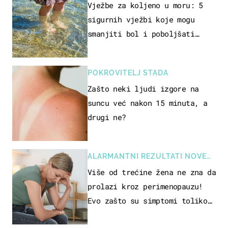
REKREACIJE
Vježbe za koljeno u moru: 5
sigurnih vježbi koje mogu
smanjiti bol i poboljšati
pokretljivost
POKROVITELJ STADA
Zašto neki ljudi izgore na
suncu već nakon 15 minuta, a
drugi ne?
ALARMANTNI REZULTATI NOVE
STUDIJE
Više od trećine žena ne zna da
prolazi kroz perimenopauzu!
Evo zašto su simptomi toliko
zbunjujući