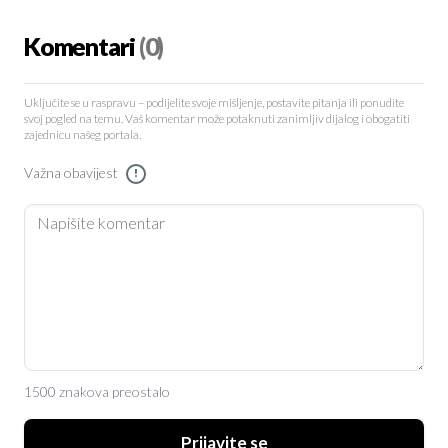
Komentari
(0)
Uključite se u raspravu – podijelite svoje mišljenje, postavite pitanja ili ponudite
svoj pogled na temu. Vaš komentar može potaknuti zanimljiv dijalog i obogatiti
zajednicu našeg portala.
Važna obavijest
!
1500 znakova preostalo
Prijavite se