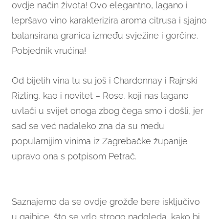
ovdje način života! Ovo elegantno, lagano i
lepršavo vino karakterizira aroma citrusa i sjajno
balansirana granica između svježine i gorčine.
Pobjednik vrućina!
Od bijelih vina tu su još i Chardonnay i Rajnski
Rizling, kao i novitet – Rose, koji nas lagano
uvlači u svijet onoga zbog čega smo i došli, jer
sad se već nadaleko zna da su među
popularnijim vinima iz Zagrebačke županije –
upravo ona s potpisom Petrač.
Saznajemo da se ovdje grožđe bere isključivo
u gajbice, što se vrlo strogo nadgleda, kako bi