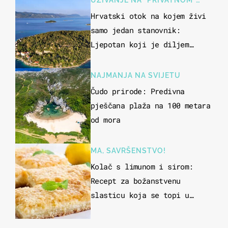
UŽIVANJE NA "PRIVATNOM"
OTOKU
Hrvatski otok na kojem živi
samo jedan stanovnik:
Ljepotan koji je diljem
svijeta poznat po svojem
"bijelom zlatu"
NAJMANJA NA SVIJETU
Čudo prirode: Predivna
pješčana plaža na 100 metara
od mora
MA, SAVRŠENSTVO!
Kolač s limunom i sirom:
Recept za božanstvenu
slasticu koja se topi u
ustima