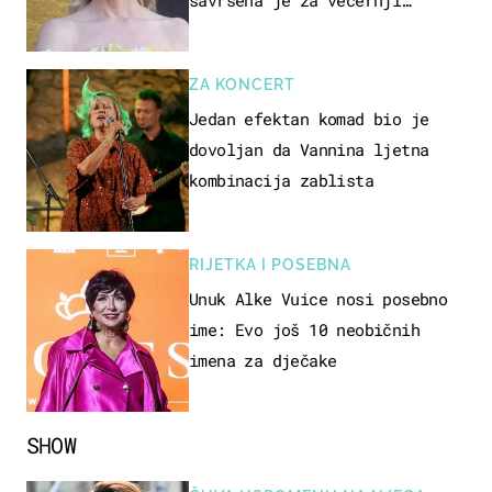
izlazak na moru
ZA KONCERT
Jedan efektan komad bio je
dovoljan da Vannina ljetna
kombinacija zablista
RIJETKA I POSEBNA
Unuk Alke Vuice nosi posebno
ime: Evo još 10 neobičnih
imena za dječake
SHOW