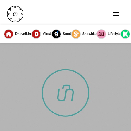
Dnevnik.hr
Vijesti
Sport
Showbizz
Lifestyle