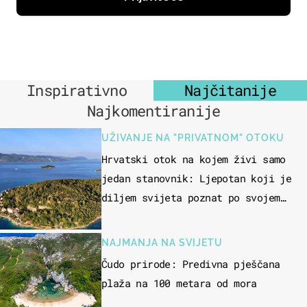
Inspirativno
Najčitanije
Najkomentiranije
UŽIVANJE NA "PRIVATNOM" OTOKU
Hrvatski otok na kojem živi samo
jedan stanovnik: Ljepotan koji je
diljem svijeta poznat po svojem
"bijelom zlatu"
NAJMANJA NA SVIJETU
Čudo prirode: Predivna pješčana
plaža na 100 metara od mora