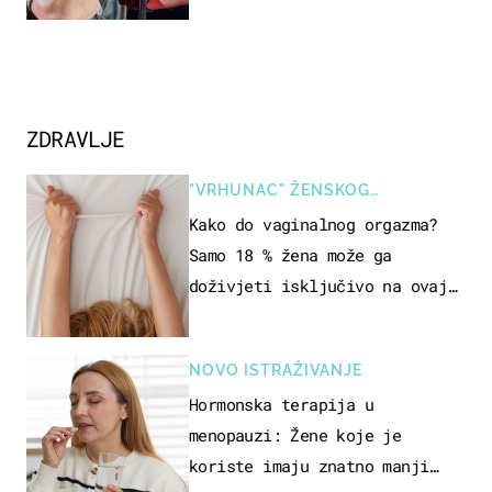
ZDRAVLJE
"VRHUNAC" ŽENSKOG
SEKSUALNOG ISKUSTVA
Kako do vaginalnog orgazma?
Samo 18 % žena može ga
doživjeti isključivo na ovaj
način
NOVO ISTRAŽIVANJE
Hormonska terapija u
menopauzi: Žene koje je
koriste imaju znatno manji