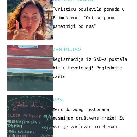
Turisticu oduševila ponuda u
Primoštenu: "Oni su puno
pametniji od nas"
ZANIMLJIVO
Registracija iz SAD-a postala
hit u Hrvatskoj! Pogledajte
zašto
UPS!
Meni domaćeg restorana
nasmijao društvene mreže! Za
sve je zaslužan urnebesan
naziv jela