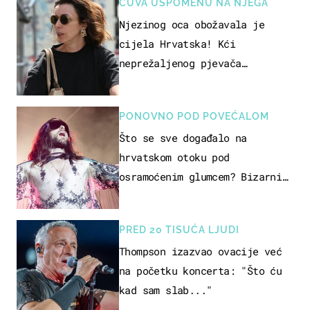
ČUVA USPOMENU NA NJEGA
Njezinog oca obožavala je
cijela Hrvatska! Kći
neprežaljenog pjevača
projurila špicom na dva kotača
PONOVNO POD POVEĆALOM
Što se sve događalo na
hrvatskom otoku pod
osramoćenim glumcem? Bizarni
prizori i danas izazivaju
nevjericu
PRED 20 TISUĆA LJUDI
Thompson izazvao ovacije već
na početku koncerta: "Što ću
kad sam slab..."