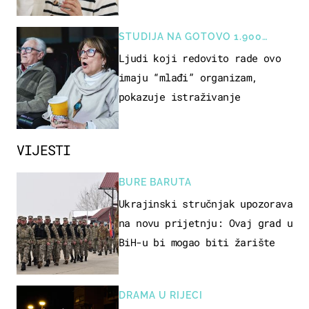
rizik od ovoga
STUDIJA NA GOTOVO 1.900
OSOBA
Ljudi koji redovito rade ovo
imaju “mlađi” organizam,
pokazuje istraživanje
VIJESTI
BURE BARUTA
Ukrajinski stručnjak upozorava
na novu prijetnju: Ovaj grad u
BiH-u bi mogao biti žarište
DRAMA U RIJECI