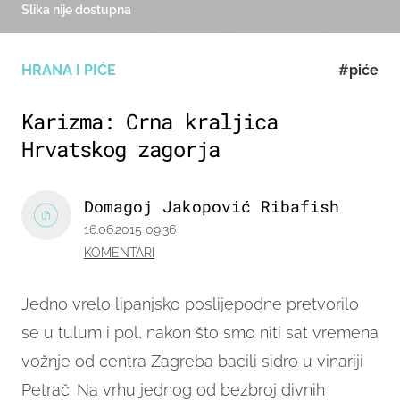
Slika nije dostupna
HRANA I PIĆE
#piće
Karizma: Crna kraljica
Hrvatskog zagorja
Domagoj Jakopović Ribafish
16.06.2015 09:36
KOMENTARI
Jedno vrelo lipanjsko poslijepodne pretvorilo
se u tulum i pol, nakon što smo niti sat vremena
vožnje od centra Zagreba bacili sidro u vinariji
Petrač.
Na vrhu jednog od bezbroj divnih