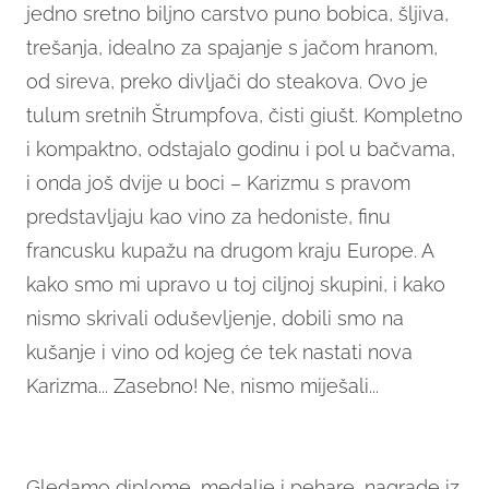
jedno sretno biljno carstvo puno bobica, šljiva,
trešanja, idealno za spajanje s jačom hranom,
od sireva, preko divljači do steakova. Ovo je
tulum sretnih Štrumpfova, čisti giušt. Kompletno
i kompaktno, odstajalo godinu i pol u bačvama,
i onda još dvije u boci – Karizmu s pravom
predstavljaju kao vino za hedoniste, finu
francusku kupažu na drugom kraju Europe. A
kako smo mi upravo u toj ciljnoj skupini, i kako
nismo skrivali oduševljenje, dobili smo na
kušanje i vino od kojeg će tek nastati nova
Karizma... Zasebno! Ne, nismo miješali...
Gledamo diplome, medalje i pehare, nagrade iz