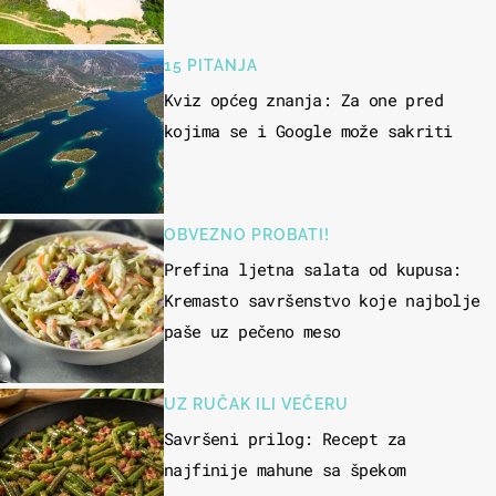
15 PITANJA
Kviz općeg znanja: Za one pred
kojima se i Google može sakriti
OBVEZNO PROBATI!
Prefina ljetna salata od kupusa:
Kremasto savršenstvo koje najbolje
paše uz pečeno meso
UZ RUČAK ILI VEČERU
Savršeni prilog: Recept za
najfinije mahune sa špekom