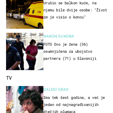
Urušio se balkon kuće, na
njemu bile dvije osobe: "Život
im je visio o koncu"
NAKON SUKOBA
FOTO Ovo je žena (36)
osumnjičena za ubojstvo
partnera (71) u Slavoniji
TV
DALEKI GRAD
Ima tek šest godina, a već je
jedan od najnagrađivanijih
dječjih glumaca