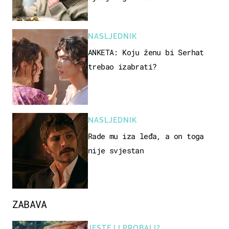
NASLJEDNIK
ANKETA: Koju ženu bi Serhat
trebao izabrati?
NASLJEDNIK
Rade mu iza leđa, a on toga
nije svjestan
ZABAVA
JESTE LI PROBALI?