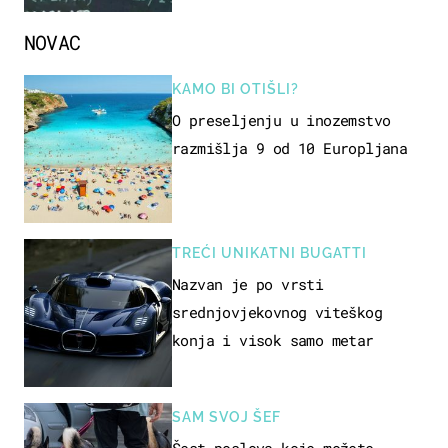
NOVAC
KAMO BI OTIŠLI?
O preseljenju u inozemstvo
razmišlja 9 od 10 Europljana
TREĆI UNIKATNI BUGATTI
Nazvan je po vrsti
srednjovjekovnog viteškog
konja i visok samo metar
SAM SVOJ ŠEF
Šest poslova koje možete