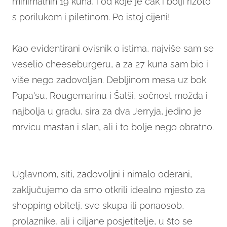
minimalnih 19 kuna, i od koje je čak i bolji rižoto
s porilukom i piletinom. Po istoj cijeni!
Kao evidentirani ovisnik o istima, najviše sam se
veselio cheeseburgeru, a za 27 kuna sam bio i
više nego zadovoljan. Debljinom mesa uz bok
Papa'su, Rougemarinu i Šalši, sočnost možda i
najbolja u gradu, sira za dva Jerryja, jedino je
mrvicu mastan i slan, ali i to bolje nego obratno.
Uglavnom, siti, zadovoljni i nimalo oderani,
zaključujemo da smo otkrili idealno mjesto za
shopping obitelj, sve skupa ili ponaosob,
prolaznike, ali i ciljane posjetitelje, u što se