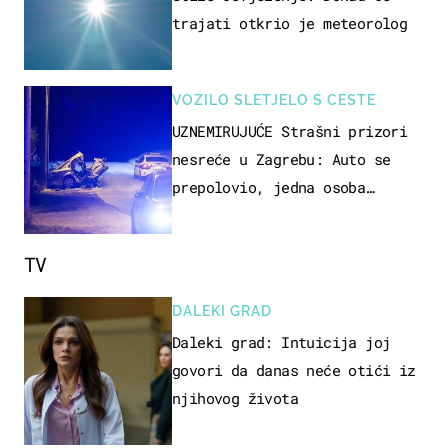
trajati otkrio je meteorolog
VOZILO SLETJELO S CESTE
UZNEMIRUJUĆE Strašni prizori
nesreće u Zagrebu: Auto se
prepolovio, jedna osoba
poginula
TV
DALEKI GRAD
Daleki grad: Intuicija joj
govori da danas neće otići iz
njihovog života