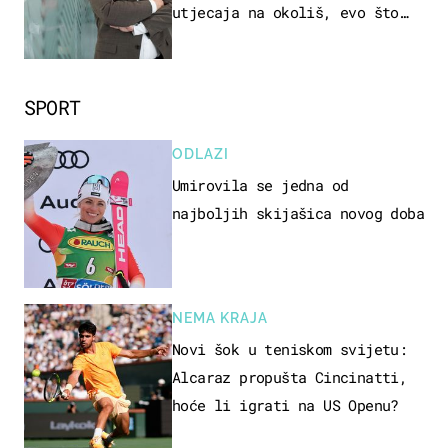
utjecaja na okoliš, evo što
kaže ulagač
SPORT
ODLAZI
Umirovila se jedna od
najboljih skijašica novog doba
NEMA KRAJA
Novi šok u teniskom svijetu:
Alcaraz propušta Cincinatti,
hoće li igrati na US Openu?