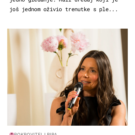
još jednom oživio trenutke s ple...
MODA & LJEPOTA
POKROVITELJ BIPA