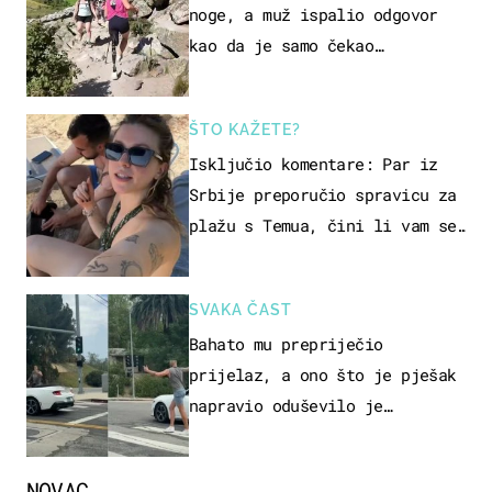
noge, a muž ispalio odgovor
kao da je samo čekao…
ŠTO KAŽETE?
Isključio komentare: Par iz
Srbije preporučio spravicu za
plažu s Temua, čini li vam se
ovo sigurnim?
SVAKA ČAST
Bahato mu prepriječio
prijelaz, a ono što je pješak
napravio oduševilo je
društvene mreže
NOVAC