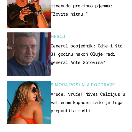
iznenada prekinuo pjesmu:
"Zovite hitnu!"
HEROJ
General pobjednik: Gdje i što
31 godinu nakon Oluje radi
general Ante Gotovina?
S MORA POSLALA POZDRAVE
Vruće, vruće! Nives Celzijus u
vatrenom kupaćem malo je toga
prepustila mašti