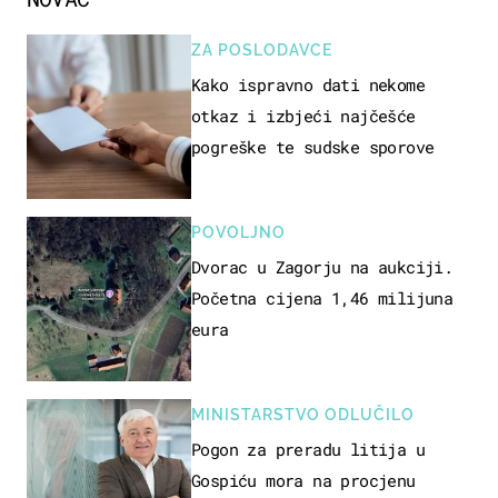
ZA POSLODAVCE
Kako ispravno dati nekome
otkaz i izbjeći najčešće
pogreške te sudske sporove
POVOLJNO
Dvorac u Zagorju na aukciji.
Početna cijena 1,46 milijuna
eura
MINISTARSTVO ODLUČILO
Pogon za preradu litija u
Gospiću mora na procjenu