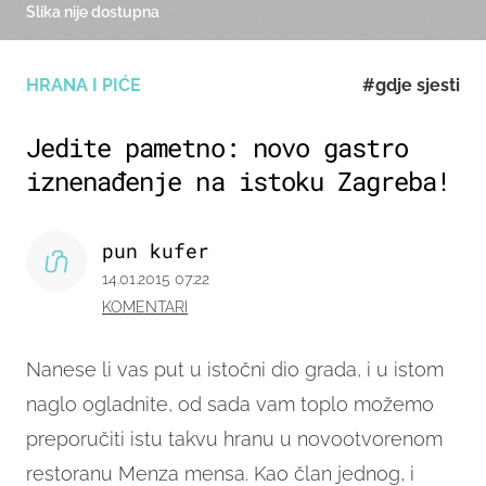
Slika nije dostupna
HRANA I PIĆE
#gdje sjesti
Jedite pametno: novo gastro
iznenađenje na istoku Zagreba!
pun kufer
14.01.2015 07:22
KOMENTARI
Nanese li vas put u istočni dio grada, i u istom
naglo ogladnite, od sada vam toplo možemo
preporučiti istu takvu hranu u novootvorenom
restoranu Menza mensa. Kao član jednog, i