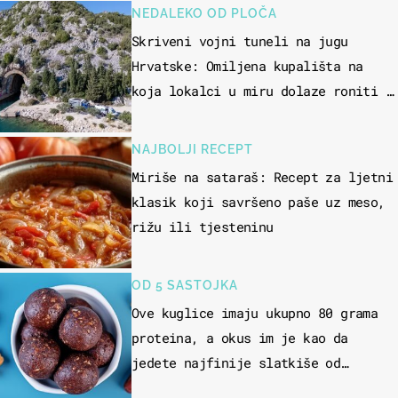
NEDALEKO OD PLOČA
Skriveni vojni tuneli na jugu
Hrvatske: Omiljena kupališta na
koja lokalci u miru dolaze roniti i
skakati u more
NAJBOLJI RECEPT
Miriše na sataraš: Recept za ljetni
klasik koji savršeno paše uz meso,
rižu ili tjesteninu
OD 5 SASTOJKA
Ove kuglice imaju ukupno 80 grama
proteina, a okus im je kao da
jedete najfinije slatkiše od
čokolade