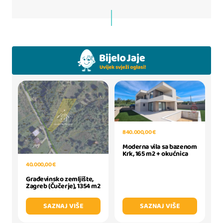
840.000,00 €
Moderna vila sa bazenom
Krk, 165 m2 + okućnica
40.000,00 €
Građevinsko zemljište,
Zagreb (Čučerje), 1354 m2
SAZNAJ VIŠE
SAZNAJ VIŠE