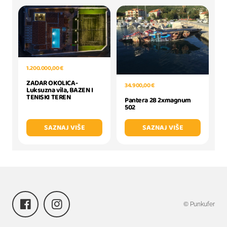
1.200.000,00 €
ZADAR OKOLICA-
34.900,00 €
Luksuzna vila, BAZEN I
TENISKI TEREN
Pantera 28 2xmagnum
502
SAZNAJ VIŠE
SAZNAJ VIŠE
© Punkufer