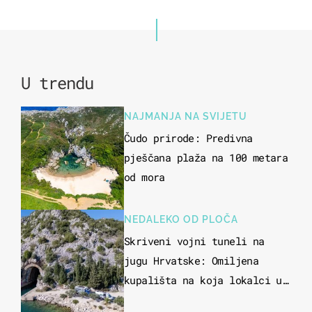
U trendu
NAJMANJA NA SVIJETU
Čudo prirode: Predivna
pješčana plaža na 100 metara
od mora
NEDALEKO OD PLOČA
Skriveni vojni tuneli na
jugu Hrvatske: Omiljena
kupališta na koja lokalci u
miru dolaze roniti i skakati