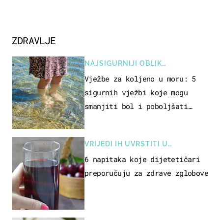
ZDRAVLJE
NAJSIGURNIJI OBLIK
REKREACIJE
Vježbe za koljeno u moru: 5
sigurnih vježbi koje mogu
smanjiti bol i poboljšati
pokretljivost
VRIJEDI IH UVRSTITI U
PREHRANU
6 napitaka koje dijetetičari
preporučuju za zdrave zglobove