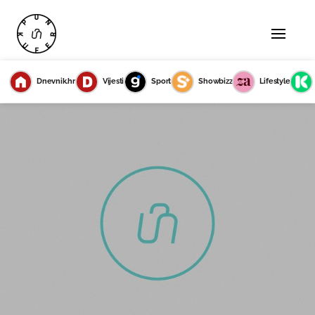
Dnevnik.hr
Vijesti
Sport
Showbizz
Lifestyle