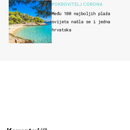
u more
POKROVITELJ CORONA
Među 100 najboljih plaža
svijeta našla se i jedna
hrvatska