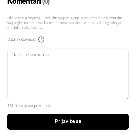
Komentari
(0)
Uključite se u raspravu – podijelite svoje mišljenje, postavite pitanja ili ponudite
svoj pogled na temu. Vaš komentar može potaknuti zanimljiv dijalog i obogatiti
zajednicu našeg portala.
Važna obavijest
!
1500 znakova preostalo
Prijavite se