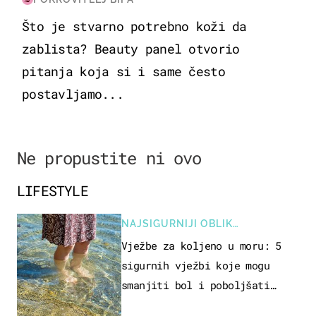
Što je stvarno potrebno koži da
zablista? Beauty panel otvorio
pitanja koja si i same često
postavljamo...
Ne propustite ni ovo
LIFESTYLE
NAJSIGURNIJI OBLIK
REKREACIJE
Vježbe za koljeno u moru: 5
sigurnih vježbi koje mogu
smanjiti bol i poboljšati
pokretljivost