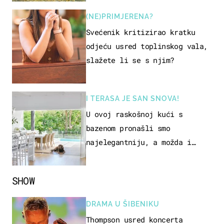
(NE)PRIMJERENA?
Svećenik kritizirao kratku
odjeću usred toplinskog vala,
slažete li se s njim?
I TERASA JE SAN SNOVA!
U ovoj raskošnoj kući s
bazenom pronašli smo
najelegantniju, a možda i
najljepšu bijelu kuhinju
SHOW
DRAMA U ŠIBENIKU
Thompson usred koncerta