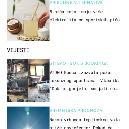
PRIRODNE ALTERNATIVE
5 pića koja imaju više
elektrolita od sportskih pića
VIJESTI
STIGAO I ŠOK S BOOKINGA
VIDEO Gošća izazvala požar
luksuznog apartmana. Vlasnik:
"Dok je gorjelo, smijali su
se, pili i pokazivali mi
srednji prst"
VREMENSKA PROGNOZA
Nakon vrhunca toplinskog vala
stiže osvježenje: Dokad će