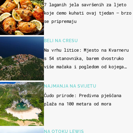
7 laganih jela savršenih za ljeto
koje ćemo kuhati ovaj tjedan – brzo
se pripremaju
BELI NA CRESU
Na vrhu litice: Mjesto na Kvarneru
s 54 stanovnika, barem dvostruko
više mačaka i pogledom od kojega
zastaje dah
NAJMANJA NA SVIJETU
Čudo prirode: Predivna pješčana
plaža na 100 metara od mora
NA OTOKU LEWIS