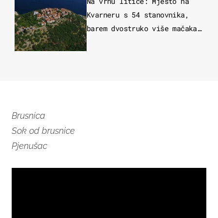
Na vrhu litice: Mjesto na
Kvarneru s 54 stanovnika,
barem dvostruko više mačaka
i pogledom od kojega zastaje
dah
Brusnica
Sok od brusnice
Pjenušac