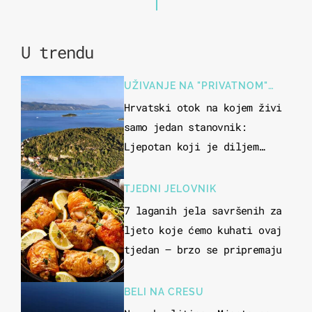
U trendu
UŽIVANJE NA "PRIVATNOM"
OTOKU
Hrvatski otok na kojem živi
samo jedan stanovnik:
Ljepotan koji je diljem
svijeta poznat po svojem
"bijelom zlatu"
TJEDNI JELOVNIK
7 laganih jela savršenih za
ljeto koje ćemo kuhati ovaj
tjedan – brzo se pripremaju
BELI NA CRESU