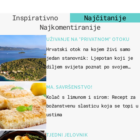
Inspirativno
Najčitanije
Najkomentiranije
UŽIVANJE NA "PRIVATNOM" OTOKU
Hrvatski otok na kojem živi samo
jedan stanovnik: Ljepotan koji je
diljem svijeta poznat po svojem
"bijelom zlatu"
MA, SAVRŠENSTVO!
Kolač s limunom i sirom: Recept za
božanstvenu slasticu koja se topi u
ustima
TJEDNI JELOVNIK