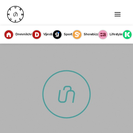
Dnevnik.hr
Vijesti
Sport
Showbizz
Lifestyle