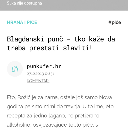
Slika nije dostupna
HRANA I PIĆE
#piće
Blagdanski punč - tko kaže da
treba prestati slaviti!
punkufer.hr
27.12.2013 06:31
KOMENTARI
Eto, Božić je za nama, ostaje još samo Nova
godina pa smo mirni do travnja. U to ime,
eto
recepta za jedno lagano, ne pretjerano
alkoholno, osvježavajuće toplo piće, s