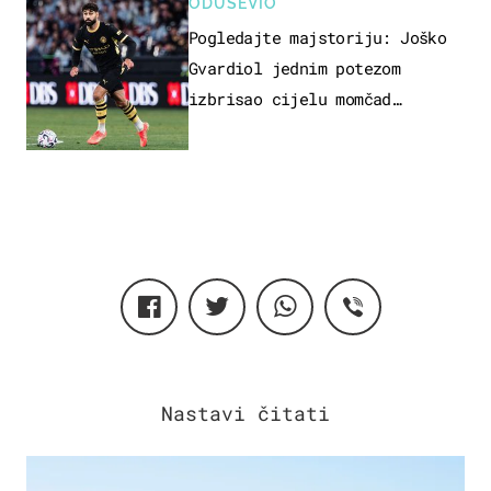
ODUŠEVIO
Pogledajte majstoriju: Joško
Gvardiol jednim potezom
izbrisao cijelu momčad
Atletica