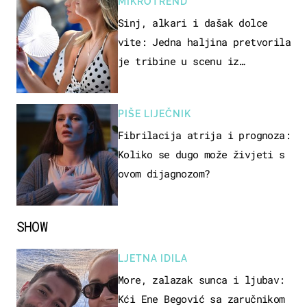
MIKROTREND
Sinj, alkari i dašak dolce
vite: Jedna haljina pretvorila
je tribine u scenu iz
talijanskog filma
PIŠE LIJEČNIK
Fibrilacija atrija i prognoza:
Koliko se dugo može živjeti s
ovom dijagnozom?
SHOW
LJETNA IDILA
More, zalazak sunca i ljubav:
Kći Ene Begović sa zaručnikom