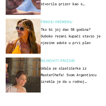
stvorila prizor kao s
razglednice
PRKOSI VREMENU
Tko bi joj dao 58 godina?
Duboko rezani kupaći stavio je
njezine adute u prvi plan
BAJKOVITI PRIZORI
Udala se slastičarka iz
MasterChefa! Svom Argentincu
izrekla je da u rodnoj
Hercegovini