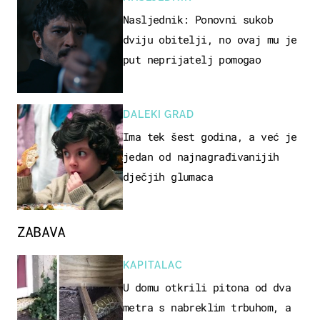
Nasljednik: Ponovni sukob
dviju obitelji, no ovaj mu je
put neprijatelj pomogao
DALEKI GRAD
Ima tek šest godina, a već je
jedan od najnagrađivanijih
dječjih glumaca
ZABAVA
KAPITALAC
U domu otkrili pitona od dva
metra s nabreklim trbuhom, a