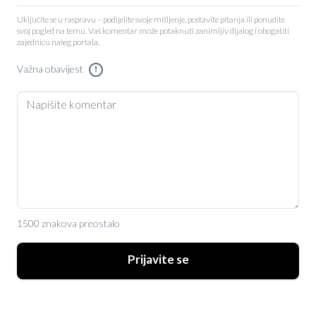
Uključite se u raspravu – podijelite svoje mišljenje, postavite pitanja ili ponudite
svoj pogled na temu. Vaš komentar može potaknuti zanimljiv dijalog i obogatiti
zajednicu našeg portala.
Važna obavijest
!
1500 znakova preostalo
Prijavite se