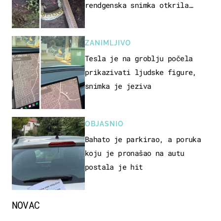
rendgenska snimka otkrila
posljednji obrok
ZANIMLJIVO
Tesla je na groblju počela
prikazivati ljudske figure,
snimka je jeziva
OBJASNIO
Bahato je parkirao, a poruka
koju je pronašao na autu
postala je hit
NOVAC