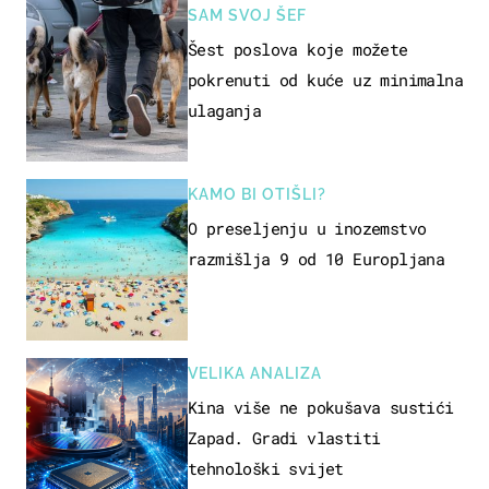
SAM SVOJ ŠEF
Šest poslova koje možete
pokrenuti od kuće uz minimalna
ulaganja
KAMO BI OTIŠLI?
O preseljenju u inozemstvo
razmišlja 9 od 10 Europljana
VELIKA ANALIZA
Kina više ne pokušava sustići
Zapad. Gradi vlastiti
tehnološki svijet