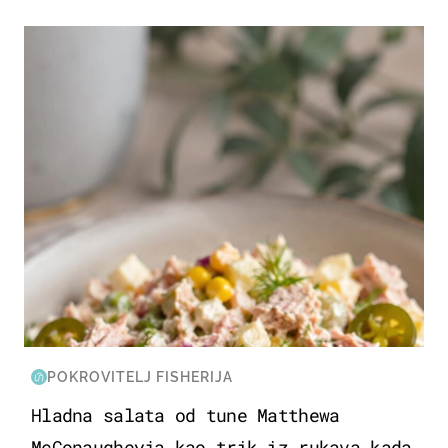
HRANA I PIĆE
POKROVITELJ FISHERIJA
Hladna salata od tune Matthewa
McConaugheyja kao trik iz rukava kada