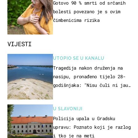
Gotovo 90 % smrti od srčanih
bolesti povezano je s ovim
čimbenicima rizika
VIJESTI
UTOPIO SE U KANALU
Tragedija nakon druženja na
nasipu, pronađeno tijelo 28-
godišnjaka: "Nisu čuli ni jauk
ni poziv upomoć"
U SLAVONIJI
Policija upala u Gradsku
upravu: Poznato koji je razlog
i tko je na meti