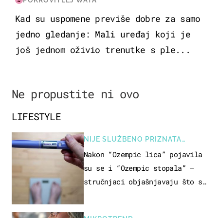
Kad su uspomene previše dobre za samo
jedno gledanje: Mali uređaj koji je
još jednom oživio trenutke s ple...
Ne propustite ni ovo
LIFESTYLE
NIJE SLUŽBENO PRIZNATA
NUSPOJAVA, ALI ...
Nakon “Ozempic lica” pojavila
su se i “Ozempic stopala” –
stručnjaci objašnjavaju što se
događa