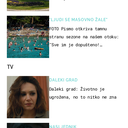
"LJUDI SE MASOVNO ŽALE"
FOTO Pismo otkriva tamnu
stranu sezone na našem otoku:
"Sve im je dopušteno!
Izlijevaju fekalije u more, na
plažama se dobije kožni osip"
TV
DALEKI GRAD
Daleki grad: Životno je
ugrožena, no to nitko ne zna
NASLJEDNIK