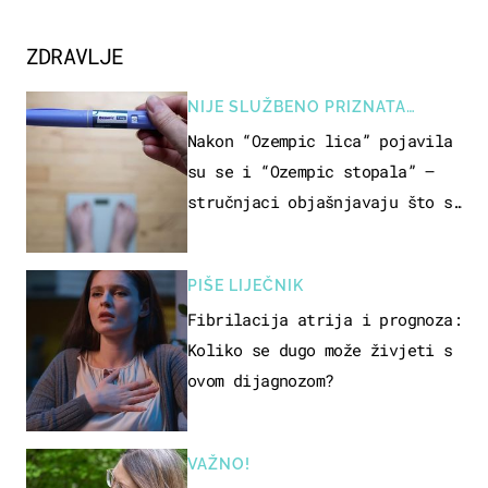
ZDRAVLJE
NIJE SLUŽBENO PRIZNATA
NUSPOJAVA, ALI ...
Nakon “Ozempic lica” pojavila
su se i “Ozempic stopala” –
stručnjaci objašnjavaju što se
događa
PIŠE LIJEČNIK
Fibrilacija atrija i prognoza:
Koliko se dugo može živjeti s
ovom dijagnozom?
VAŽNO!