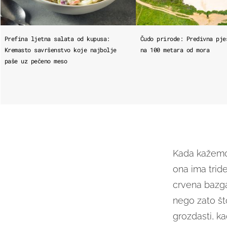
Prefina ljetna salata od kupusa:
Čudo prirode: Predivna pje
Kremasto savršenstvo koje najbolje
na 100 metara od mora
paše uz pečeno meso
Kada kažemo
ona ima tride
crvena bazga
nego zato što
grozdasti, ka