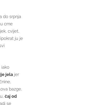
ja do srpnja
ju crne
ek, cvijet,
ipokrat ju je
 svi
 iako
je jela
jer
čnine,
elova bazge,
žu,
čaj od
adi se