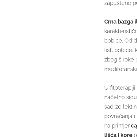
zapuštene pu
Crna bazga i
karakteristič
bobice. Od da
list, bobice, 
zbog široke 
mediteranski 
U fitoterapij
načelno sigu
sadrže lektin
povraćanja i
na primjer
ča
lišća i kore
p