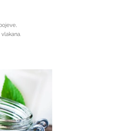
pojeve,
r vlakana.