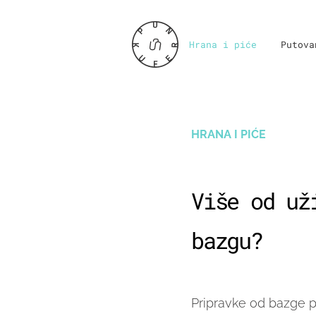
Hrana i piće
Putova
HRANA I PIĆE
Više od už
bazgu?
Pripravke od bazge prav