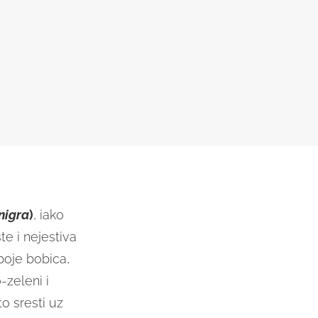
nigra
)
, iako
te i nejestiva
boje bobica,
-zeleni i
o sresti uz