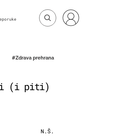
eporuke
#Zdrava prehrana
i (i piti)
N.Š.