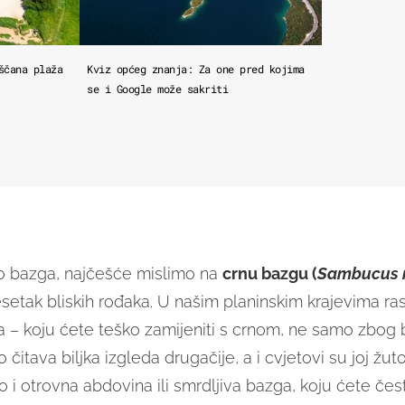
ščana plaža
Kviz općeg znanja: Za one pred kojima
se i Google može sakriti
 bazga, najčešće mislimo na
crnu bazgu (
Sambucus 
setak bliskih rođaka. U našim planinskim krajevima ras
 – koju ćete teško zamijeniti s crnom, ne samo zbog 
 čitava biljka izgleda drugačije, a i cvjetovi su joj žuto
o i otrovna abdovina ili smrdljiva bazga, koju ćete čest