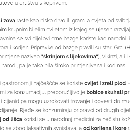
tove u društvu s koprivom.
li zova
raste kao nisko drvo ili gram, a cvjeta od svibn
nim krupnim bijelim cvijetom iz kojeg se ujesen razvija
vnina se svi dijelovi crne bazge koriste kao narodni lij
kora i korijen. Pripravke od bazge pravili su stari Grci (H
primjene nazivao
"škrinjom s lijekovima"
), Vikinzi, ali i
narodi, pa je tako bila široko primjenjivana i kod nas.
i i gastronomiji najčeščće se koriste
cvijet i zreli plod
–
rni za konzumaciju, preporučljivo je
bobice skuhati pri
 i cijanid pa mogu uzrokovati trovanje i dovesti do mu
 dijareje. Rjeđe se konzumiraju pripravci od drugih dij
j od lišća
koristi se u narodnoj medicini za nečistu ko
io se zbog laksativnih svojstava, a
od korijena i kore
r