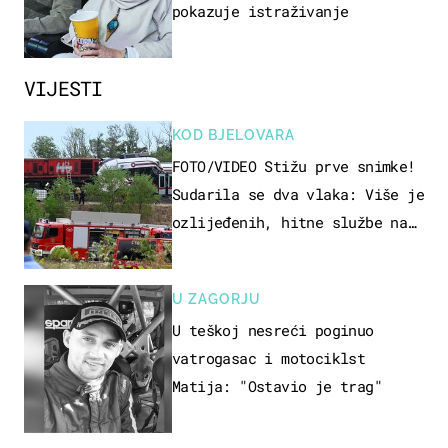
pokazuje istraživanje
VIJESTI
KOD BJELOVARA
FOTO/VIDEO Stižu prve snimke!
Sudarila se dva vlaka: Više je
ozlijeđenih, hitne službe na
terenu
U ZAGORJU
U teškoj nesreći poginuo
vatrogasac i motociklst
Matija: "Ostavio je trag"