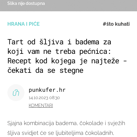
Slika nije dostupna
HRANA I PIĆE
#što kuhati
Tart od šljiva i badema za
koji vam ne treba pećnica:
Recept kod kojega je najteže -
čekati da se stegne
punkufer.hr
14.10.2023 08:30
KOMENTARI
Sjajna kombinacija badema, čokolade i svježih
šljiva svidjet će se ljubiteljima čokoladnih,