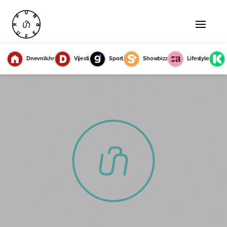
Dnevnik.hr
Vijesti
Sport
Showbizz
Lifestyle