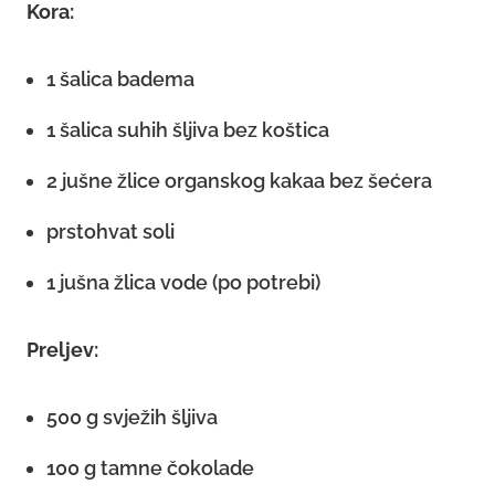
Kora:
1 šalica badema
1 šalica suhih šljiva bez koštica
2 jušne žlice organskog kakaa bez šećera
prstohvat soli
1 jušna žlica vode (po potrebi)
Preljev:
500 g svježih šljiva
100 g tamne čokolade