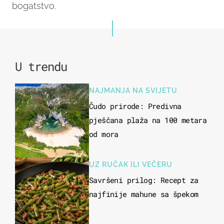
bogatstvo.
U trendu
NAJMANJA NA SVIJETU
Čudo prirode: Predivna
pješčana plaža na 100 metara
od mora
UZ RUČAK ILI VEČERU
Savršeni prilog: Recept za
najfinije mahune sa špekom