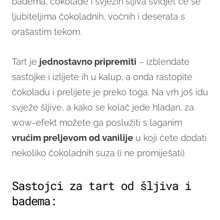
badema, čokolade i svježih šljiva svidjet će se
ljubiteljima čokoladnih, voćnih i deserata s
orašastim tekom.
Tart je
jednostavno pripremiti
– izblendate
sastojke i izlijete ih u kalup, a onda rastopite
čokoladu i prelijete je preko toga. Na vrh još idu
svježe šljive, a kako se kolač jede hladan, za
wow-efekt možete ga poslužiti s laganim
vrućim preljevom od vanilije
u koji ćete dodati
nekoliko čokoladnih suza (i ne promiješati).
Sastojci za tart od šljiva i
badema: