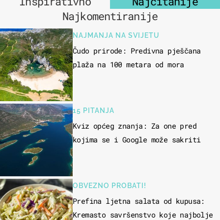
Inspirativno
Najčitanije
Najkomentiranije
NAJMANJA NA SVIJETU
Čudo prirode: Predivna pješčana
plaža na 100 metara od mora
15 PITANJA
Kviz općeg znanja: Za one pred
kojima se i Google može sakriti
OBVEZNO PROBATI!
Prefina ljetna salata od kupusa:
Kremasto savršenstvo koje najbolje