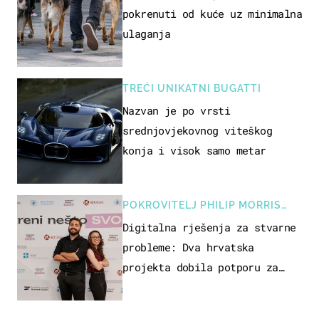
pokrenuti od kuće uz minimalna
ulaganja
TREĆI UNIKATNI BUGATTI
Nazvan je po vrsti
srednjovjekovnog viteškog
konja i visok samo metar
POKROVITELJ PHILIP MORRIS
ZAGREB
Digitalna rješenja za stvarne
probleme: Dva hrvatska
projekta dobila potporu za
razvoj