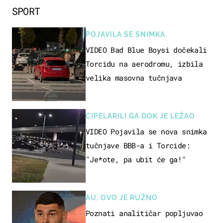
SPORT
POJAVILA SE SNIMKA
VIDEO Bad Blue Boysi dočekali
Torcidu na aerodromu, izbila
velika masovna tučnjava
CIPELARILI GA DOK JE LEŽAO
VIDEO Pojavila se nova snimka
tučnjave BBB-a i Torcide:
"Je*ote, pa ubit će ga!"
AU, OVO JE RUŽNO
Poznati analitičar popljuvao