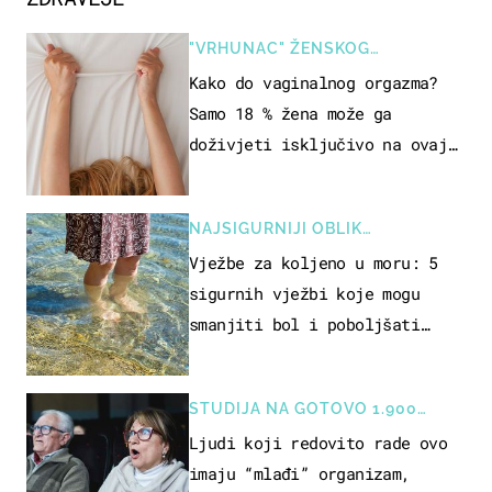
"VRHUNAC" ŽENSKOG
SEKSUALNOG ISKUSTVA
Kako do vaginalnog orgazma?
Samo 18 % žena može ga
doživjeti isključivo na ovaj
način
NAJSIGURNIJI OBLIK
REKREACIJE
Vježbe za koljeno u moru: 5
sigurnih vježbi koje mogu
smanjiti bol i poboljšati
pokretljivost
STUDIJA NA GOTOVO 1.900
OSOBA
Ljudi koji redovito rade ovo
imaju “mlađi” organizam,