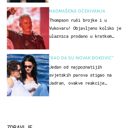
NADMAŠENA OČEKIVANJA
Thompson ruši brojke i u
Vukovaru! Objavljeno koliko je
ulaznica prodano u kratkom
vremenu
"KAO DA SU NOVAK ĐOKOVIĆ"
Jedan od najpoznatijih
svjetskih parova stigao na
Jadran, ovakve reakcije
vjerojatno nisu očekivali
ZDRAVLJE