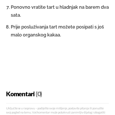
Ponovno vratite tart u hladnjak na barem dva
sata.
Prije posluživanja tart možete posipati s još
malo organskog kakaa.
Komentari
(0)
Uključite se u raspravu – podijelite svoje mišljenje, postavite pitanja ili ponudite
svoj pogled na temu. Vaš komentar može potaknuti zanimljiv dijalog i obogatiti