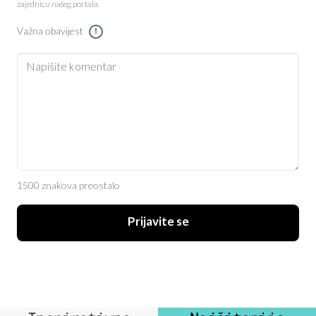
zajednicu našeg portala.
Važna obavijest
!
1500 znakova preostalo
Prijavite se