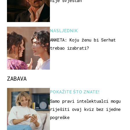
nije svjestan
NASLJEDNIK
ANKETA: Koju ženu bi Serhat
trebao izabrati?
ZABAVA
POKAŽITE ŠTO ZNATE!
Samo pravi intelektualci mogu
riješiti ovaj kviz bez ijedne
pogreške