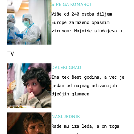
ŠIRE GA KOMARCI
Više od 240 osoba diljem
Europe zaraženo opasnim
virusom: Najviše slučajeva u
našem susjedstvu
TV
DALEKI GRAD
Ima tek šest godina, a već je
jedan od najnagrađivanijih
dječjih glumaca
NASLJEDNIK
Rade mu iza leđa, a on toga