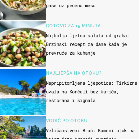
paše uz pečeno meso
GOTOVO ZA 15 MINUTA
Najbolja ljetna salata od graha:
Brzinski recept za dane kada je
prevruće za kuhanje
NAJLJEPŠA NA OTOKU?
Nepripitomljena ljepotica: Tirkizna
uvala na Korčuli bez kafića,
restorana i signala
VODIČ PO OTOKU
Veličanstveni Brač: Kameni otok na