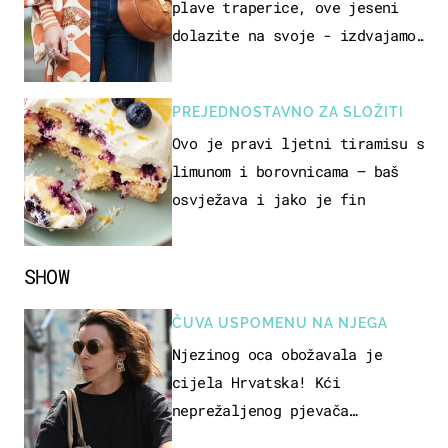
plave traperice, ove jeseni
dolazite na svoje - izdvajamo
15 hit modela
PREJEDNOSTAVNO ZA SLOŽITI
Ovo je pravi ljetni tiramisu s
limunom i borovnicama – baš
osvježava i jako je fin
SHOW
ČUVA USPOMENU NA NJEGA
Njezinog oca obožavala je
cijela Hrvatska! Kći
neprežaljenog pjevača
projurila špicom na dva kotača