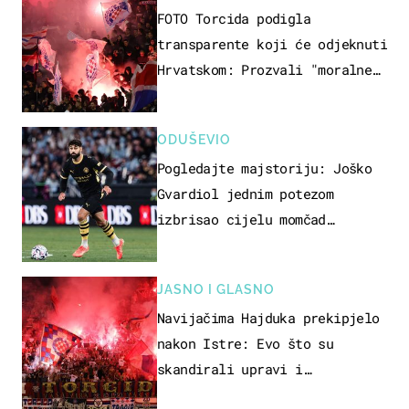
FOTO Torcida podigla
transparente koji će odjeknuti
Hrvatskom: Prozvali "moralne
vertikale"
ODUŠEVIO
Pogledajte majstoriju: Joško
Gvardiol jednim potezom
izbrisao cijelu momčad
Atletica
JASNO I GLASNO
Navijačima Hajduka prekipjelo
nakon Istre: Evo što su
skandirali upravi i
predsjedniku Biliću