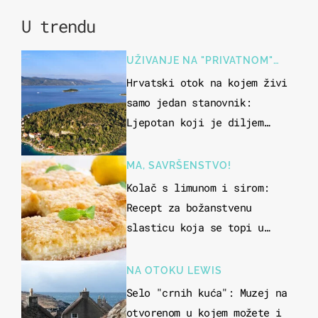
U trendu
UŽIVANJE NA "PRIVATNOM"
OTOKU
Hrvatski otok na kojem živi
samo jedan stanovnik:
Ljepotan koji je diljem
svijeta poznat po svojem
"bijelom zlatu"
MA, SAVRŠENSTVO!
Kolač s limunom i sirom:
Recept za božanstvenu
slasticu koja se topi u
ustima
NA OTOKU LEWIS
Selo "crnih kuća": Muzej na
otvorenom u kojem možete i