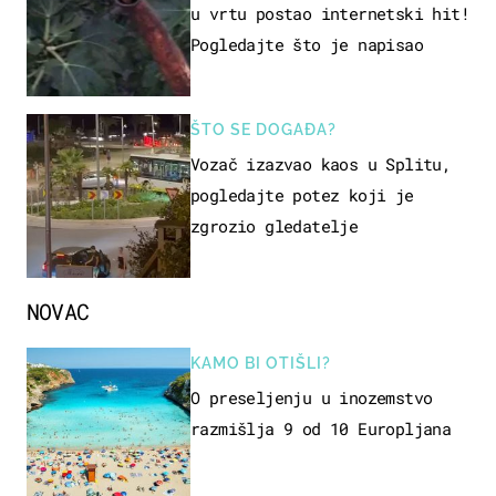
u vrtu postao internetski hit!
Pogledajte što je napisao
ŠTO SE DOGAĐA?
Vozač izazvao kaos u Splitu,
pogledajte potez koji je
zgrozio gledatelje
NOVAC
KAMO BI OTIŠLI?
O preseljenju u inozemstvo
razmišlja 9 od 10 Europljana