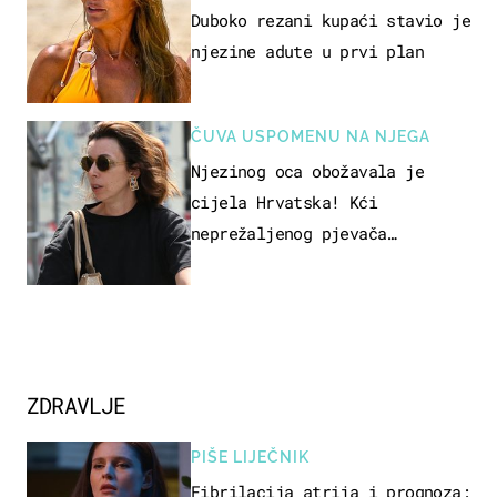
Duboko rezani kupaći stavio je
njezine adute u prvi plan
ČUVA USPOMENU NA NJEGA
Njezinog oca obožavala je
cijela Hrvatska! Kći
neprežaljenog pjevača
projurila špicom na dva kotača
ZDRAVLJE
PIŠE LIJEČNIK
Fibrilacija atrija i prognoza: