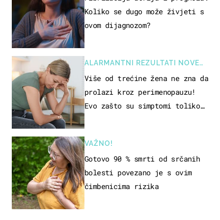
Koliko se dugo može živjeti s
ovom dijagnozom?
ALARMANTNI REZULTATI NOVE
STUDIJE
Više od trećine žena ne zna da
prolazi kroz perimenopauzu!
Evo zašto su simptomi toliko
zbunjujući
VAŽNO!
Gotovo 90 % smrti od srčanih
bolesti povezano je s ovim
čimbenicima rizika