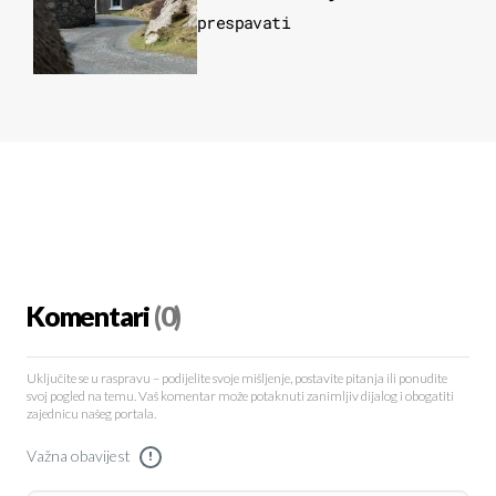
prespavati
Komentari
(0)
Uključite se u raspravu – podijelite svoje mišljenje, postavite pitanja ili ponudite
svoj pogled na temu. Vaš komentar može potaknuti zanimljiv dijalog i obogatiti
zajednicu našeg portala.
Važna obavijest
!