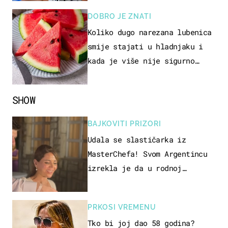
DOBRO JE ZNATI
Koliko dugo narezana lubenica
smije stajati u hladnjaku i
kada je više nije sigurno
jesti?
SHOW
BAJKOVITI PRIZORI
Udala se slastičarka iz
MasterChefa! Svom Argentincu
izrekla je da u rodnoj
Hercegovini
PRKOSI VREMENU
Tko bi joj dao 58 godina?