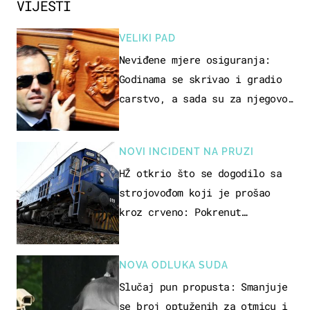
VIJESTI
VELIKI PAD
Neviđene mjere osiguranja:
Godinama se skrivao i gradio
carstvo, a sada su za njegovo
izručenje naručili posebno
vozilo
NOVI INCIDENT NA PRUZI
HŽ otkrio što se dogodilo sa
strojovođom koji je prošao
kroz crveno: Pokrenut
inspekcijski nadzor
NOVA ODLUKA SUDA
Slučaj pun propusta: Smanjuje
se broj optuženih za otmicu i