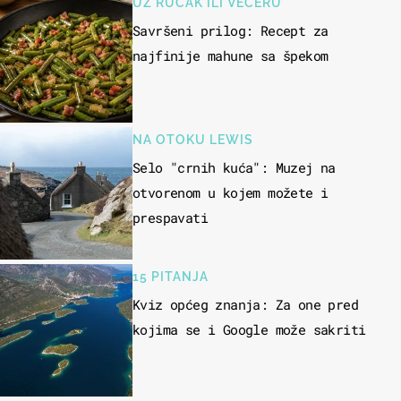
UZ RUČAK ILI VEČERU
Savršeni prilog: Recept za
najfinije mahune sa špekom
NA OTOKU LEWIS
Selo "crnih kuća": Muzej na
otvorenom u kojem možete i
prespavati
15 PITANJA
Kviz općeg znanja: Za one pred
kojima se i Google može sakriti