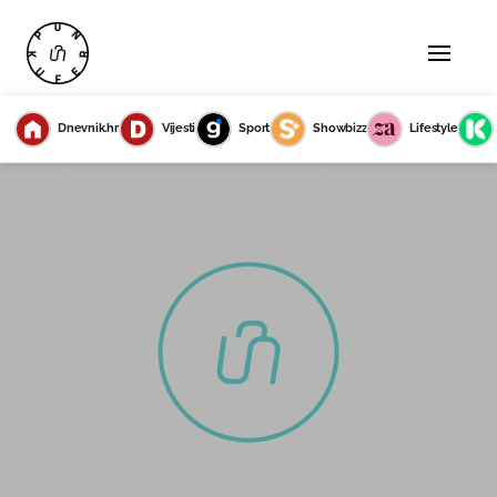
Dnevnik.hr
Vijesti
Sport
Showbizz
Lifestyle