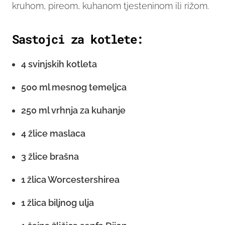
kruhom, pireom, kuhanom tjesteninom ili rižom.
Sastojci za kotlete:
4 svinjskih kotleta
500 ml mesnog temeljca
250 ml vrhnja za kuhanje
4 žlice maslaca
3 žlice brašna
1 žlica Worcestershirea
1 žlica biljnog ulja