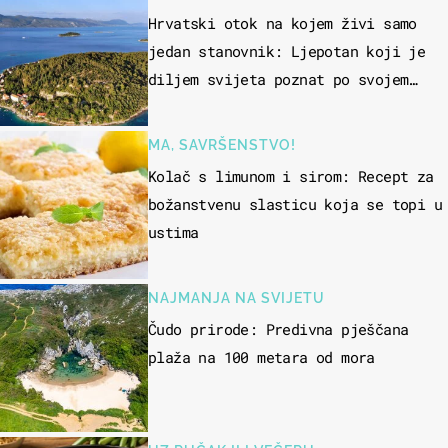
Hrvatski otok na kojem živi samo
jedan stanovnik: Ljepotan koji je
diljem svijeta poznat po svojem
"bijelom zlatu"
MA, SAVRŠENSTVO!
Kolač s limunom i sirom: Recept za
božanstvenu slasticu koja se topi u
ustima
NAJMANJA NA SVIJETU
Čudo prirode: Predivna pješčana
plaža na 100 metara od mora