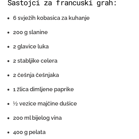
Sastojci za francuski grah:
6 svježih kobasica za kuhanje
200 g slanine
2 glavice luka
2 stabljike celera
2 češnja češnjaka
1 žlica dimljene paprike
½ vezice majčine dušice
200 ml bijelog vina
400 g pelata