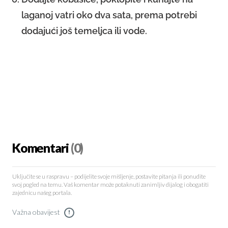
laganoj vatri oko dva sata, prema potrebi
dodajući još temeljca ili vode.
Komentari
(0)
Uključite se u raspravu – podijelite svoje mišljenje, postavite pitanja ili ponudite
svoj pogled na temu. Vaš komentar može potaknuti zanimljiv dijalog i obogatiti
zajednicu našeg portala.
Važna obavijest
!