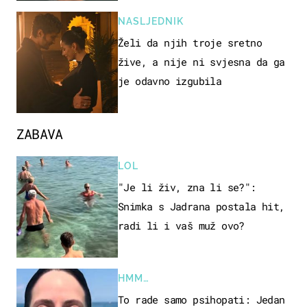
NASLJEDNIK
Želi da njih troje sretno
žive, a nije ni svjesna da ga
je odavno izgubila
ZABAVA
LOL
"Je li živ, zna li se?":
Snimka s Jadrana postala hit,
radi li i vaš muž ovo?
HMM…
To rade samo psihopati: Jedan