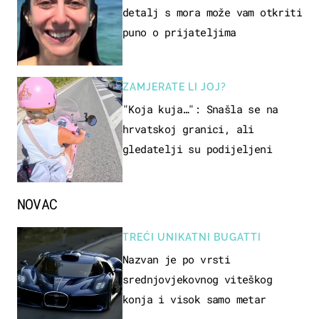
detalj s mora može vam otkriti
puno o prijateljima
ZAMJERATE LI JOJ?
"Koja kuja…": Snašla se na
hrvatskoj granici, ali
gledatelji su podijeljeni
NOVAC
TREĆI UNIKATNI BUGATTI
Nazvan je po vrsti
srednjovjekovnog viteškog
konja i visok samo metar