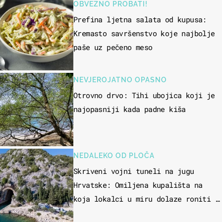
OBVEZNO PROBATI!
Prefina ljetna salata od kupusa:
Kremasto savršenstvo koje najbolje
paše uz pečeno meso
NEVJEROJATNO OPASNO
Otrovno drvo: Tihi ubojica koji je
najopasniji kada padne kiša
NEDALEKO OD PLOČA
Skriveni vojni tuneli na jugu
Hrvatske: Omiljena kupališta na
koja lokalci u miru dolaze roniti i
skakati u more