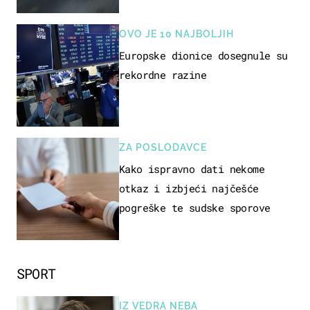
OVO JE 10 NAJBOLJIH
Europske dionice dosegnule su
rekordne razine
ZA POSLODAVCE
Kako ispravno dati nekome
otkaz i izbjeći najčešće
pogreške te sudske sporove
SPORT
IZ VEDRA NEBA