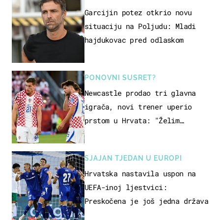
Garcijin potez otkrio novu
situaciju na Poljudu: Mladi
hajdukovac pred odlaskom
PONOVNI SUSRET?
Newcastle prodao tri glavna
igrača, novi trener uperio
prstom u Hrvata: "Želim
njega!"
SJAJAN TJEDAN U EUROPI
Hrvatska nastavila uspon na
UEFA-inoj ljestvici:
Preskočena je još jedna država