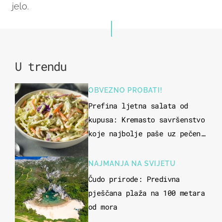
jelo.
U trendu
OBVEZNO PROBATI!
Prefina ljetna salata od
kupusa: Kremasto savršenstvo
koje najbolje paše uz pečeno
meso
NAJMANJA NA SVIJETU
Čudo prirode: Predivna
pješčana plaža na 100 metara
od mora