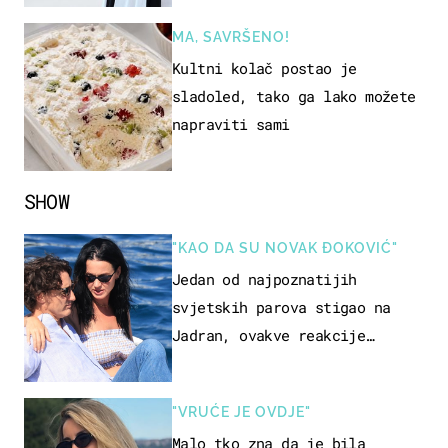
MA, SAVRŠENO!
Kultni kolač postao je
sladoled, tako ga lako možete
napraviti sami
SHOW
"KAO DA SU NOVAK ĐOKOVIĆ"
Jedan od najpoznatijih
svjetskih parova stigao na
Jadran, ovakve reakcije
vjerojatno nisu očekivali
"VRUĆE JE OVDJE"
Malo tko zna da je bila