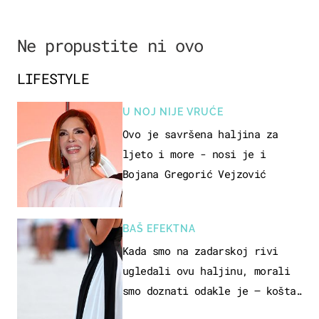
Ne propustite ni ovo
LIFESTYLE
U NOJ NIJE VRUĆE
Ovo je savršena haljina za
ljeto i more - nosi je i
Bojana Gregorić Vejzović
BAŠ EFEKTNA
Kada smo na zadarskoj rivi
ugledali ovu haljinu, morali
smo doznati odakle je – košta
samo 18 eura