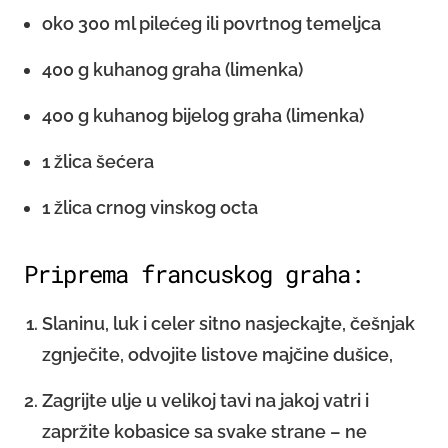
oko 300 ml pilećeg ili povrtnog temeljca
400 g kuhanog graha (limenka)
400 g kuhanog bijelog graha (limenka)
1 žlica šećera
1 žlica crnog vinskog octa
Priprema francuskog graha:
Slaninu, luk i celer sitno nasjeckajte, češnjak
zgnječite, odvojite listove majčine dušice,
Zagrijte ulje u velikoj tavi na jakoj vatri i
zapržite kobasice sa svake strane – ne