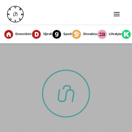
Dnevnik.hr
Vijesti
Sport
Showbizz
Lifestyle