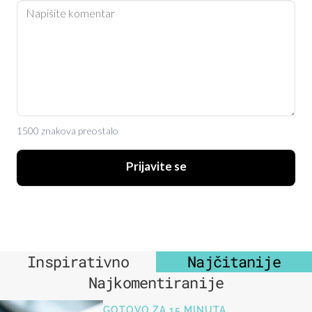
1500 znakova preostalo
Prijavite se
Inspirativno
Najčitanije
Najkomentiranije
GOTOVO ZA 15 MINUTA