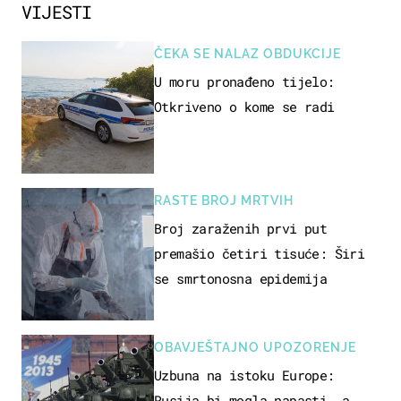
VIJESTI
ČEKA SE NALAZ OBDUKCIJE
U moru pronađeno tijelo:
Otkriveno o kome se radi
RASTE BROJ MRTVIH
Broj zaraženih prvi put
premašio četiri tisuće: Širi
se smrtonosna epidemija
OBAVJEŠTAJNO UPOZORENJE
Uzbuna na istoku Europe:
Rusija bi mogla napasti, a