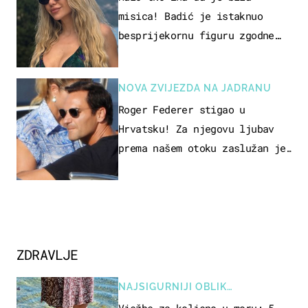
misica! Badić je istaknuo
besprijekornu figuru zgodne
voditeljice
NOVA ZVIJEZDA NA JADRANU
Roger Federer stigao u
Hrvatsku! Za njegovu ljubav
prema našem otoku zaslužan je
jedan poznati Hrvat
ZDRAVLJE
NAJSIGURNIJI OBLIK
REKREACIJE
Vježbe za koljeno u moru: 5