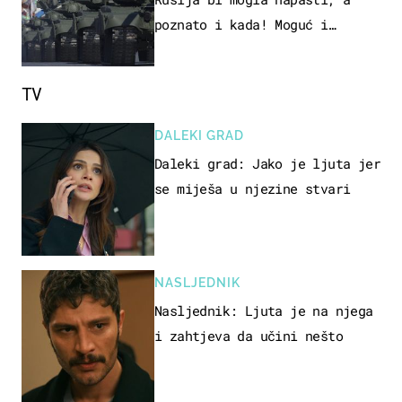
poznato i kada! Moguć i
kopneni upad u članicu NATO-a
TV
DALEKI GRAD
Daleki grad: Jako je ljuta jer
se miješa u njezine stvari
NASLJEDNIK
Nasljednik: Ljuta je na njega
i zahtjeva da učini nešto