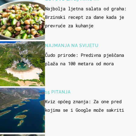
Najbolja ljetna salata od graha:
Brzinski recept za dane kada je
prevruće za kuhanje
NAJMANJA NA SVIJETU
Čudo prirode: Predivna pješčana
plaža na 100 metara od mora
15 PITANJA
Kviz općeg znanja: Za one pred
kojima se i Google može sakriti