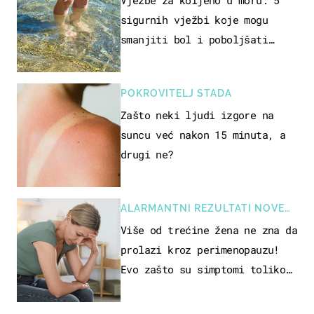
sigurnih vježbi koje mogu
smanjiti bol i poboljšati
pokretljivost
POKROVITELJ STADA
Zašto neki ljudi izgore na
suncu već nakon 15 minuta, a
drugi ne?
ALARMANTNI REZULTATI NOVE
STUDIJE
Više od trećine žena ne zna da
prolazi kroz perimenopauzu!
Evo zašto su simptomi toliko
zbunjujući