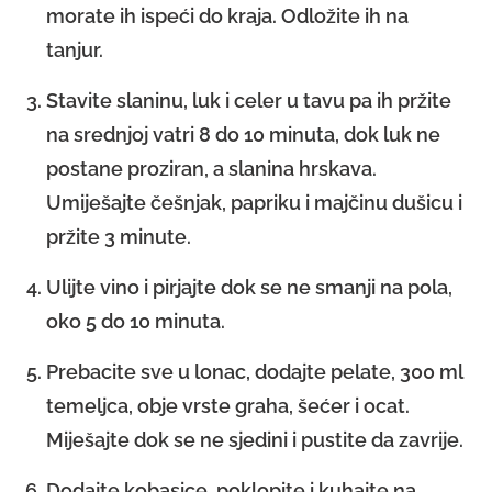
morate ih ispeći do kraja. Odložite ih na
tanjur.
Stavite slaninu, luk i celer u tavu pa ih pržite
na srednjoj vatri 8 do 10 minuta, dok luk ne
postane proziran, a slanina hrskava.
Umiješajte češnjak, papriku i majčinu dušicu i
pržite 3 minute.
Ulijte vino i pirjajte dok se ne smanji na pola,
oko 5 do 10 minuta.
Prebacite sve u lonac, dodajte pelate, 300 ml
temeljca, obje vrste graha, šećer i ocat.
Miješajte dok se ne sjedini i pustite da zavrije.
Dodajte kobasice, poklopite i kuhajte na