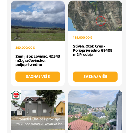
185.000,00 €
Stivan, Otok Cres -
350.000,00 €
Poljoprivredno, 69408
m2 Prodaja
Zemljište: Lovinac, 42.343
m2, građevinsko,
poljoprivredno
SAZNAJ VIŠE
SAZNAJ VIŠE