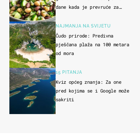
dane kada je prevruće za
kuhanje
NAJMANJA NA SVIJETU
Čudo prirode: Predivna
pješčana plaža na 100 metara
od mora
15 PITANJA
Kviz općeg znanja: Za one
pred kojima se i Google može
sakriti