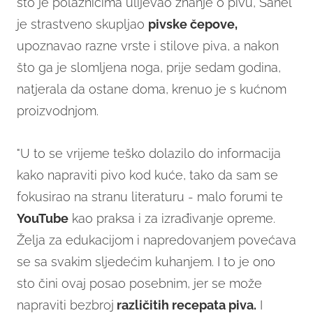
što je polaznicima ulijevao znanje o pivu, Sanel
je strastveno skupljao
pivske čepove,
upoznavao razne vrste i stilove piva, a nakon
što ga je slomljena noga, prije sedam godina,
natjerala da ostane doma, krenuo je s kućnom
proizvodnjom.
"U to se vrijeme teško dolazilo do informacija
kako napraviti pivo kod kuće, tako da sam se
fokusirao na stranu literaturu - malo forumi te
YouTube
kao praksa i za izrađivanje opreme.
Želja za edukacijom i napredovanjem povećava
se sa svakim sljedećim kuhanjem. I to je ono
sto čini ovaj posao posebnim, jer se može
napraviti bezbroj
različitih recepata piva.
I