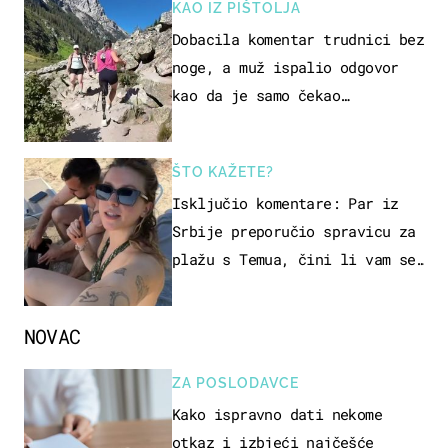
KAO IZ PIŠTOLJA
Dobacila komentar trudnici bez
noge, a muž ispalio odgovor
kao da je samo čekao…
ŠTO KAŽETE?
Isključio komentare: Par iz
Srbije preporučio spravicu za
plažu s Temua, čini li vam se
ovo sigurnim?
NOVAC
ZA POSLODAVCE
Kako ispravno dati nekome
otkaz i izbjeći najčešće