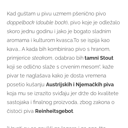
Kad guštam u pivu uzmem pšenično pivo
doppelbock
(
double bock
), pivo koje je odležalo
skoro jednu godinu i jako je bogato sladnim
aromama i kulturom kvasca.To se ispija kao
kava... A kada bih kombinirao pivo s hranom,
primjerice
steakom
, odabrao bih
tamni Stout
koji se odlično slaže s crvenim mesom", kaže
pivar te naglašava kako je dosta vremena
posetio kušanju
Austrijskih i Njemačkih piva
koja mu se izrazito sviđaju jer drže do kvalitete
sastojaka i finalnog proizvoda, zbog zakona o
čistoći piva
Reinheitsgebot
.