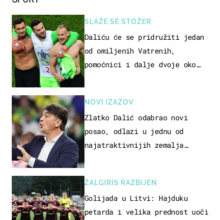
SLAŽE SE STOŽER
Daliću će se pridružiti jedan
od omiljenih Vatrenih,
pomoćnici i dalje dvoje oko
ponude
NOVI IZAZOV
Zlatko Dalić odabrao novi
posao, odlazi u jednu od
najatraktivnijih zemalja
svijeta
ŽALGIRIS RAZBIJEN
Golijada u Litvi: Hajduku
petarda i velika prednost uoči