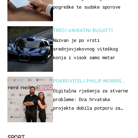
pogreške te sudske sporove
TREĆI UNIKATNI BUGATTI
Nazvan je po vrsti
srednjovjekovnog viteškog
konja i visok samo metar
POKROVITELJ PHILIP MORRIS
ZAGREB
Digitalna rješenja za stvarne
probleme: Dva hrvatska
projekta dobila potporu za
razvoj
SPORT