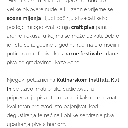
"Hrvati su se navikli na lagere i na ono što
velike pivovare nude, ali u zadnje vrijeme se
scena mijenja
i ljudi počinju shvaćati kako
postoje mnogo kvalitetnija
craft piva
puna
arome i okusa, u kojima se može uživati. Dobro
je i što se iz godine u godinu radi na promociji i
poticanju craft piva kroz
razne festivale
i dane
piva po gradovima", kaže Sanel.
Njegovi polaznici na
Kulinarskom Institutu Kul
In
će uživo imati priliku sudjelovati u
pripremanju piva i tako naučiti kako prepoznati
kvalitetan proizvod, što ocjenjivati kod
degustiranja te načine i oblike serviranja piva i
upariranja piva s hranom.