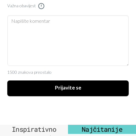
Važna obavijest
!
1500 znakova preostalo
Prijavite se
Inspirativno
Najčitanije