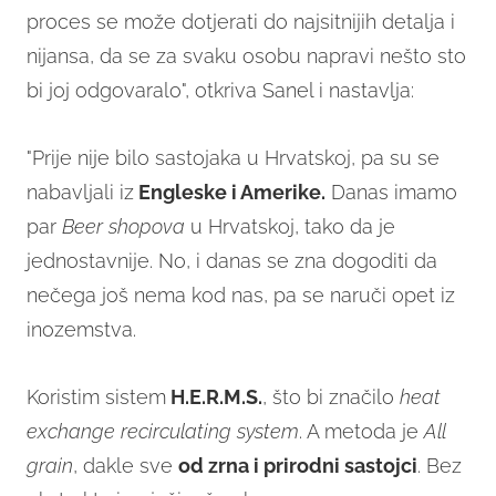
proces se može dotjerati do najsitnijih detalja i
nijansa, da se za svaku osobu napravi nešto sto
bi joj odgovaralo", otkriva Sanel i nastavlja:
"Prije nije bilo sastojaka u Hrvatskoj, pa su se
nabavljali iz
Engleske i Amerike.
Danas imamo
par
Beer shopova
u Hrvatskoj, tako da je
jednostavnije. No, i danas se zna dogoditi da
nečega još nema kod nas, pa se naruči opet iz
inozemstva.
Koristim sistem
H.E.R.M.S.
, što bi značilo
heat
exchange recirculating system
. A metoda je
All
grain
, dakle sve
od zrna i prirodni sastojci
. Bez