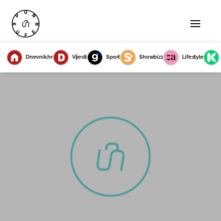
Dnevnik.hr
Vijesti
Sport
Showbizz
Lifestyle