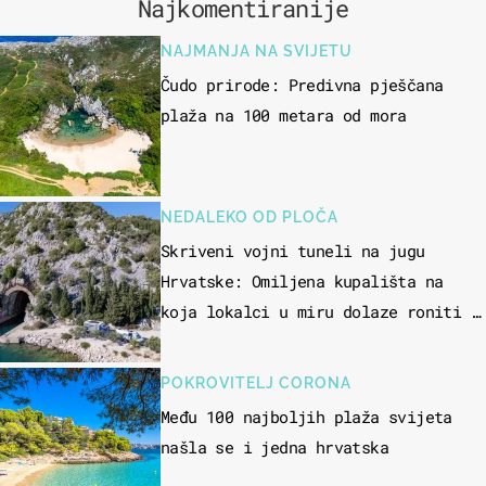
Najkomentiranije
NAJMANJA NA SVIJETU
Čudo prirode: Predivna pješčana
plaža na 100 metara od mora
NEDALEKO OD PLOČA
Skriveni vojni tuneli na jugu
Hrvatske: Omiljena kupališta na
koja lokalci u miru dolaze roniti i
skakati u more
POKROVITELJ CORONA
Među 100 najboljih plaža svijeta
našla se i jedna hrvatska