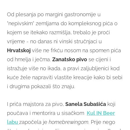
Od plesanja po margini gastronomije u
"nepivskim" zemljama do kompleksnog pića o
kojem se itekako razmišlja, trebalo je proći
vrijeme - no danas ni vinski stručnjaci u
Hrvatskoj
više ne frkću nosom na spomen pića
od hmelja i ječma.
Zanatsko pivo
se cijeni i
istražuje više no ikada, a pravi zaljubljenici kod
kuće žele napraviti vlastite kreacije kako bi sebi
i drugima pokazali što znaju.
I priča majstora za pivo,
Sanela Subašića
koji
poučava i mentorira u sisačkom
Kul IN Beer
labu
započela je
homebrewingom.
Prije nego