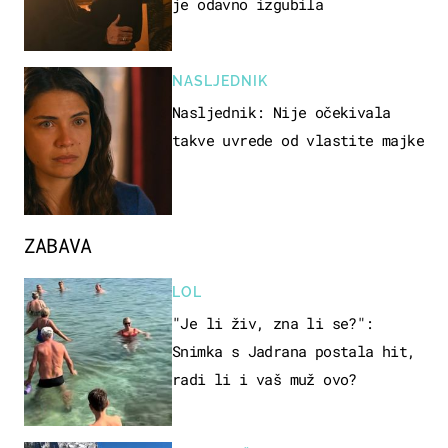
je odavno izgubila
NASLJEDNIK
Nasljednik: Nije očekivala
takve uvrede od vlastite majke
ZABAVA
LOL
"Je li živ, zna li se?":
Snimka s Jadrana postala hit,
radi li i vaš muž ovo?