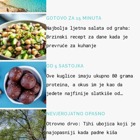
GOTOVO ZA 15 MINUTA
Najbolja ljetna salata od graha:
Brzinski recept za dane kada je
prevruće za kuhanje
OD 5 SASTOJKA
Ove kuglice imaju ukupno 80 grama
proteina, a okus im je kao da
jedete najfinije slatkiše od
čokolade
NEVJEROJATNO OPASNO
Otrovno drvo: Tihi ubojica koji je
najopasniji kada padne kiša