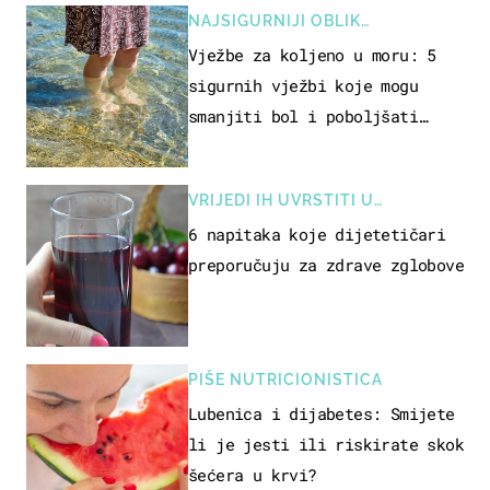
NAJSIGURNIJI OBLIK
REKREACIJE
Vježbe za koljeno u moru: 5
sigurnih vježbi koje mogu
smanjiti bol i poboljšati
pokretljivost
VRIJEDI IH UVRSTITI U
PREHRANU
6 napitaka koje dijetetičari
preporučuju za zdrave zglobove
PIŠE NUTRICIONISTICA
Lubenica i dijabetes: Smijete
li je jesti ili riskirate skok
šećera u krvi?