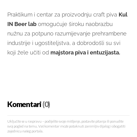
Praktikum i centar za proizvodnju craft piva
Kul
IN Beer lab
omogućuje široku naobrazbu
nužnu za potpuno razumijevanje prehrambene
industrije i ugostiteljstva, a dobrodošli su svi
koji žele učiti od
majstora piva i entuzijasta.
Komentari
(0)
Uključite se u raspravu – podijelite svoje mišljenje, postavite pitanja ili ponudite
svoj pogled na temu. Vaš komentar može potaknuti zanimljiv dijalog i obogatiti
zajednicu našeg portala.