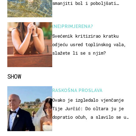
smanjiti bol i poboljšati
pokretljivost
(NE)PRIMJERENA?
Svećenik kritizirao kratku
odjeću usred toplinskog vala,
slažete li se s njim?
SHOW
RASKOŠNA PROSLAVA
Ovako je izgledalo vjenčanje
Tije Jurčić: Do oltara ju je
dopratio očuh, a slavilo se uz
Olivera i Rozgu