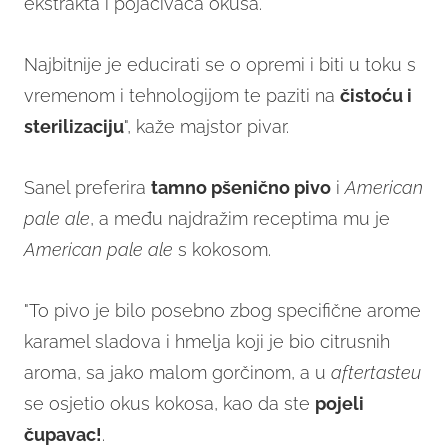
ekstrakta i pojačivača okusa.
Najbitnije je educirati se o opremi i biti u toku s
vremenom i tehnologijom te paziti na
čistoću i
sterilizaciju
", kaže majstor pivar.
Sanel preferira
tamno pšenično pivo
i
American
pale ale
, a među najdražim receptima mu je
American pale ale
s kokosom.
"To pivo je bilo posebno zbog specifične arome
karamel sladova i hmelja koji je bio citrusnih
aroma, sa jako malom gorčinom, a u
aftertasteu
se osjetio okus kokosa, kao da ste
pojeli
čupavac!
.