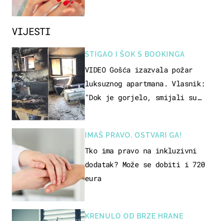
VIJESTI
STIGAO I ŠOK S BOOKINGA
VIDEO Gošća izazvala požar
luksuznog apartmana. Vlasnik:
"Dok je gorjelo, smijali su
se, pili i pokazivali mi
srednji prst"
IMAŠ PRAVO, OSTVARI GA!
Tko ima pravo na inkluzivni
dodatak? Može se dobiti i 720
eura
KRENULO OD BRZE HRANE