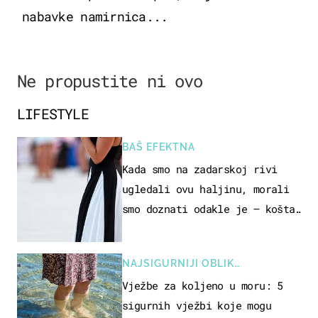
nabavke namirnica...
Ne propustite ni ovo
LIFESTYLE
BAŠ EFEKTNA
Kada smo na zadarskoj rivi
ugledali ovu haljinu, morali
smo doznati odakle je – košta
samo 18 eura
NAJSIGURNIJI OBLIK
REKREACIJE
Vježbe za koljeno u moru: 5
sigurnih vježbi koje mogu