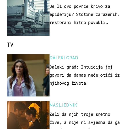
Je li ovo povrće krivo za
epidemiju? Stotine zaraženih,
restorani hitno povukli
proizvod
TV
DALEKI GRAD
Daleki grad: Intuicija joj
govori da danas neće otići iz
njihovog života
NASLJEDNIK
Želi da njih troje sretno
žive, a nije ni svjesna da ga