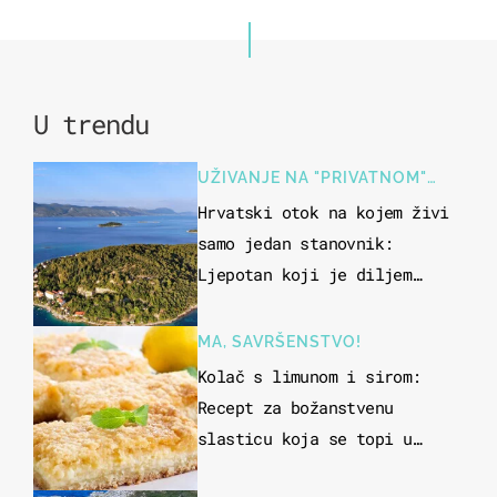
U trendu
UŽIVANJE NA "PRIVATNOM"
OTOKU
Hrvatski otok na kojem živi
samo jedan stanovnik:
Ljepotan koji je diljem
svijeta poznat po svojem
"bijelom zlatu"
MA, SAVRŠENSTVO!
Kolač s limunom i sirom:
Recept za božanstvenu
slasticu koja se topi u
ustima