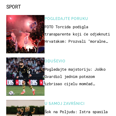
SPORT
POGLEDAJTE PORUKU
FOTO Torcida podigla
transparente koji će odjeknuti
Hrvatskom: Prozvali "moralne
vertikale"
ODUŠEVIO
Pogledajte majstoriju: Joško
Gvardiol jednim potezom
izbrisao cijelu momčad
Atletica
U SAMOJ ZAVRŠNICI
Šok na Poljudu: Istra spasila