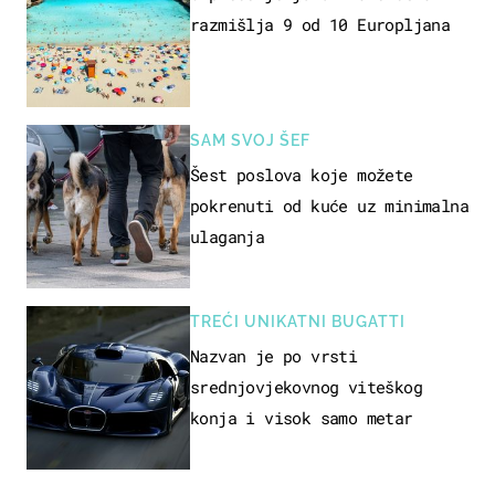
razmišlja 9 od 10 Europljana
SAM SVOJ ŠEF
Šest poslova koje možete
pokrenuti od kuće uz minimalna
ulaganja
TREĆI UNIKATNI BUGATTI
Nazvan je po vrsti
srednjovjekovnog viteškog
konja i visok samo metar