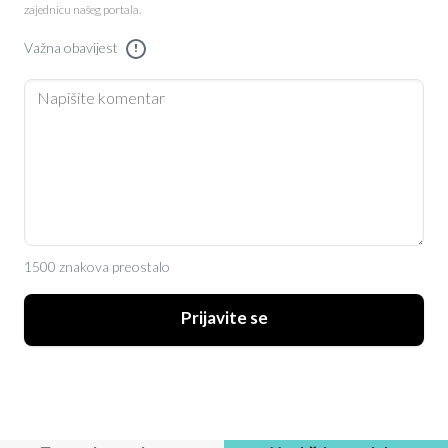
zajednicu našeg portala.
Važna obavijest
!
1500 znakova preostalo
Prijavite se