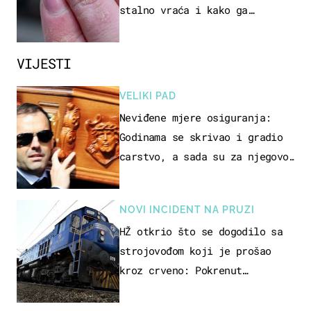
stalno vraća i kako ga
zaustaviti?
VIJESTI
VELIKI PAD
Neviđene mjere osiguranja:
Godinama se skrivao i gradio
carstvo, a sada su za njegovo
izručenje naručili posebno
vozilo
NOVI INCIDENT NA PRUZI
HŽ otkrio što se dogodilo sa
strojovođom koji je prošao
kroz crveno: Pokrenut
inspekcijski nadzor