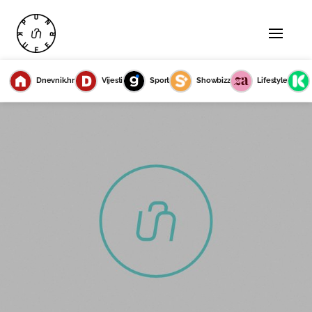
Dnevnik.hr
Vijesti
Sport
Showbizz
Lifestyle