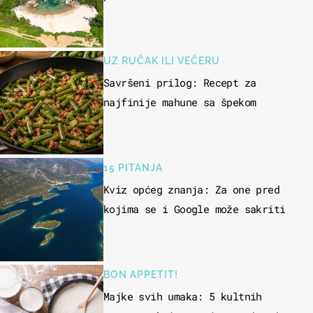
UZ RUČAK ILI VEČERU
Savršeni prilog: Recept za
najfinije mahune sa špekom
15 PITANJA
Kviz općeg znanja: Za one pred
kojima se i Google može sakriti
BON APPETIT!
Majke svih umaka: 5 kultnih