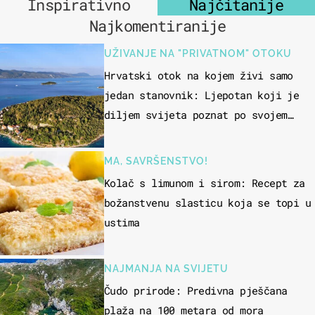
Inspirativno
Najčitanije
Najkomentiranije
UŽIVANJE NA "PRIVATNOM" OTOKU
Hrvatski otok na kojem živi samo
jedan stanovnik: Ljepotan koji je
diljem svijeta poznat po svojem
"bijelom zlatu"
MA, SAVRŠENSTVO!
Kolač s limunom i sirom: Recept za
božanstvenu slasticu koja se topi u
ustima
NAJMANJA NA SVIJETU
Čudo prirode: Predivna pješčana
plaža na 100 metara od mora