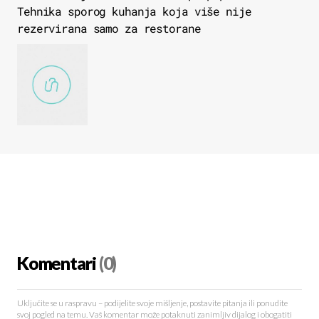
Tehnika sporog kuhanja koja više nije
rezervirana samo za restorane
Komentari
(0)
Uključite se u raspravu – podijelite svoje mišljenje, postavite pitanja ili ponudite
svoj pogled na temu. Vaš komentar može potaknuti zanimljiv dijalog i obogatiti