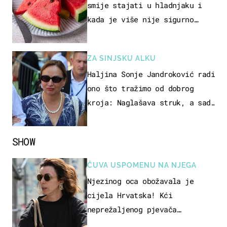
smije stajati u hladnjaku i
kada je više nije sigurno
jesti?
ZA SINJSKU ALKU
Haljina Sonje Jandroković radi
ono što tražimo od dobrog
kroja: Naglašava struk, a sada
je i na sniženju
SHOW
ČUVA USPOMENU NA NJEGA
Njezinog oca obožavala je
cijela Hrvatska! Kći
neprežaljenog pjevača
projurila špicom na dva kotača