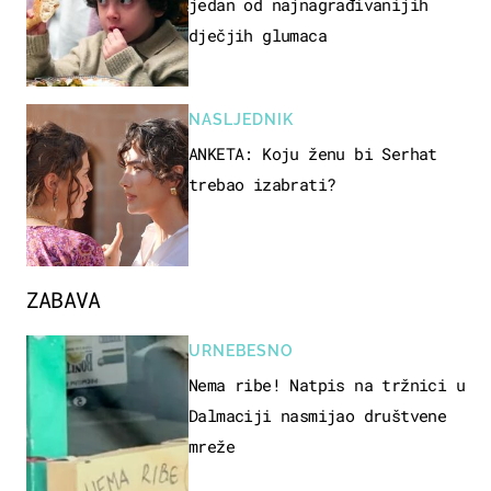
jedan od najnagrađivanijih
dječjih glumaca
NASLJEDNIK
ANKETA: Koju ženu bi Serhat
trebao izabrati?
ZABAVA
URNEBESNO
Nema ribe! Natpis na tržnici u
Dalmaciji nasmijao društvene
mreže