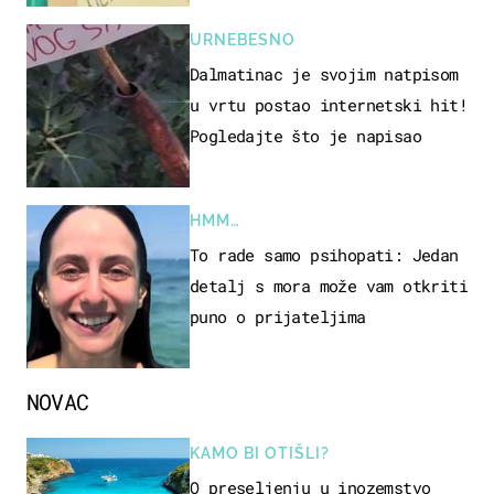
URNEBESNO
Dalmatinac je svojim natpisom
u vrtu postao internetski hit!
Pogledajte što je napisao
HMM…
To rade samo psihopati: Jedan
detalj s mora može vam otkriti
puno o prijateljima
NOVAC
KAMO BI OTIŠLI?
O preseljenju u inozemstvo