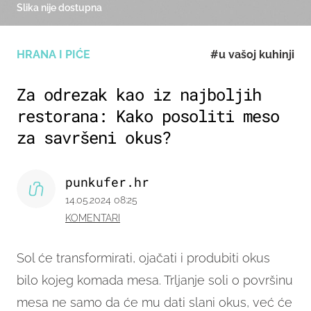
Slika nije dostupna
HRANA I PIĆE
#u vašoj kuhinji
Za odrezak kao iz najboljih
restorana: Kako posoliti meso
za savršeni okus?
punkufer.hr
14.05.2024 08:25
KOMENTARI
Sol će transformirati, ojačati i produbiti okus
bilo kojeg komada mesa. Trljanje soli o površinu
mesa ne samo da će mu dati slani okus, već će