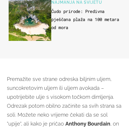
NAJMANJA NA SVIJETU
Čudo prirode: Predivna
pješčana plaža na 100 metara
od mora
Premažite sve strane odreska biljnim uljem,
suncokretovim uljem ili uljem avokada –
upotrijebite ulje s visokom točkom dimljenja.
Odrezak potom obilno začinite sa svih strana sa
soli. Možete neko vrijeme čekati da se sol
"upije", ali kako je pričao
Anthony Bourdain
, on