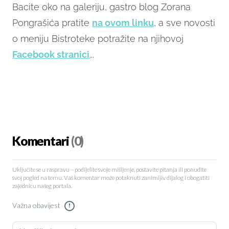
Bacite oko na galeriju, gastro blog Zorana
Pongrašića pratite
na ovom linku
, a sve novosti
o meniju Bistroteke potražite na njihovoj
Facebook stranici
...
Komentari
(0)
Uključite se u raspravu – podijelite svoje mišljenje, postavite pitanja ili ponudite
svoj pogled na temu. Vaš komentar može potaknuti zanimljiv dijalog i obogatiti
zajednicu našeg portala.
Važna obavijest
!