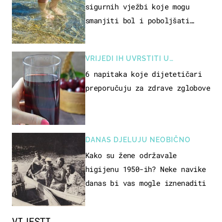
sigurnih vježbi koje mogu
smanjiti bol i poboljšati
pokretljivost
VRIJEDI IH UVRSTITI U
PREHRANU
6 napitaka koje dijetetičari
preporučuju za zdrave zglobove
DANAS DJELUJU NEOBIČNO
Kako su žene održavale
higijenu 1950-ih? Neke navike
danas bi vas mogle iznenaditi
VIJESTI