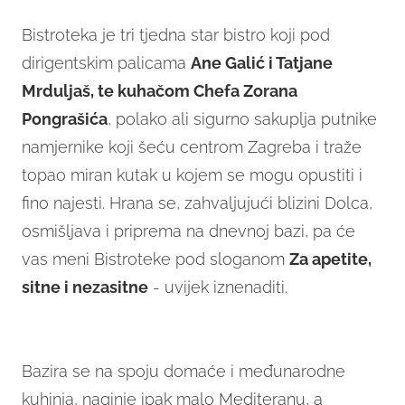
Bistroteka je tri tjedna star bistro koji pod
dirigentskim palicama
Ane Galić i Tatjane
Mrduljaš, te kuhačom Chefa Zorana
Pongrašića
, polako ali sigurno sakuplja putnike
namjernike koji šeću centrom Zagreba i traže
topao miran kutak u kojem se mogu opustiti i
fino najesti. Hrana se, zahvaljujući blizini Dolca,
osmišljava i priprema na dnevnoj bazi, pa će
vas meni Bistroteke pod sloganom
Za apetite,
sitne i nezasitne
- uvijek iznenaditi.
Bazira se na spoju domaće i međunarodne
kuhinja, naginje ipak malo Mediteranu, a