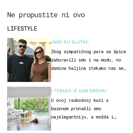
Ne propustite ni ovo
LIFESTYLE
JAKO SU SLATKI!
Zbog simpatičnog para sa špice
zaboravili smo i na modu, no
damina haljina itekako nas se
dojmila
I TERASA JE SAN SNOVA!
U ovoj raskošnoj kući s
bazenom pronašli smo
najelegantniju, a možda i
najljepšu bijelu kuhinju