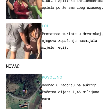
klub…": Splitska influencerica
oplela po ženama zbog užasnog
ponašanja
LOL
Promatrao turiste u Hrvatskoj,
njegova zapažanja nasmijala
cijelu regiju
NOVAC
POVOLJNO
Dvorac u Zagorju na aukciji.
Početna cijena 1,46 milijuna
eura