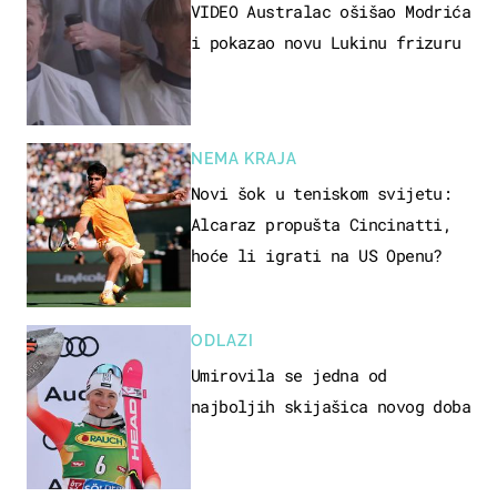
VIDEO Australac ošišao Modrića
i pokazao novu Lukinu frizuru
NEMA KRAJA
Novi šok u teniskom svijetu:
Alcaraz propušta Cincinatti,
hoće li igrati na US Openu?
ODLAZI
Umirovila se jedna od
najboljih skijašica novog doba