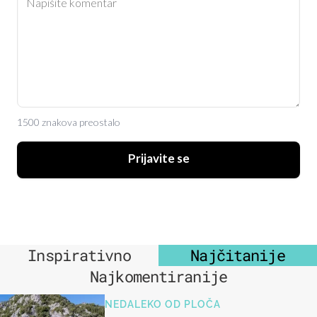
1500 znakova preostalo
Prijavite se
Inspirativno
Najčitanije
Najkomentiranije
NEDALEKO OD PLOČA