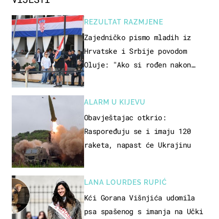
REZULTAT RAZMJENE
Zajedničko pismo mladih iz
Hrvatske i Srbije povodom
Oluje: "Ako si rođen nakon
'95..."
ALARM U KIJEVU
Obavještajac otkrio:
Raspoređuju se i imaju 120
raketa, napast će Ukrajinu
LANA LOURDES RUPIĆ
Kći Gorana Višnjića udomila
psa spašenog s imanja na Učki