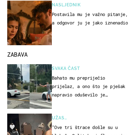
NASLJEDNIK
Postavila mu je važno pitanje,
a odgovor ju je jako iznenadio
ZABAVA
SVAKA ČAST
Bahato mu prepriječio
prijelaz, a ono što je pješak
napravio oduševilo je
društvene mreže
UŽAS…
"Ove tri štrace došle su u