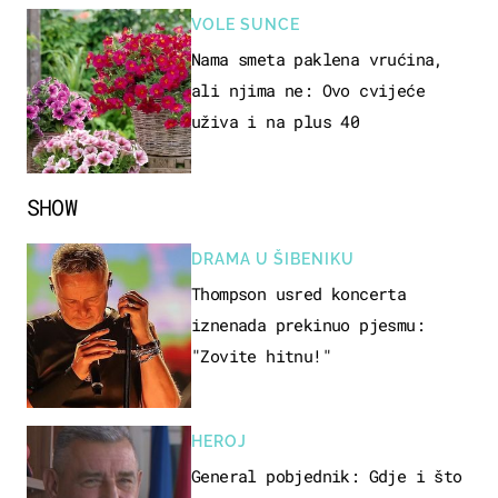
VOLE SUNCE
Nama smeta paklena vrućina,
ali njima ne: Ovo cvijeće
uživa i na plus 40
SHOW
DRAMA U ŠIBENIKU
Thompson usred koncerta
iznenada prekinuo pjesmu:
"Zovite hitnu!"
HEROJ
General pobjednik: Gdje i što