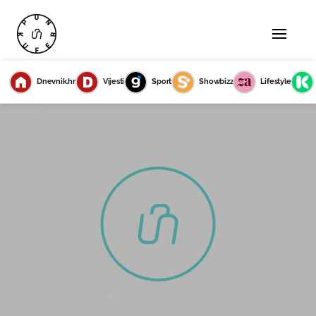
Dnevnik.hr
Vijesti
Sport
Showbizz
Lifestyle