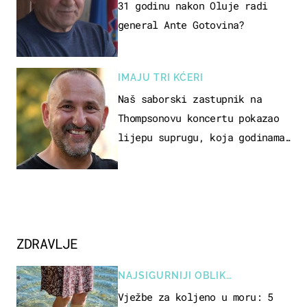
31 godinu nakon Oluje radi
general Ante Gotovina?
IMAJU TRI KĆERI
Naš saborski zastupnik na
Thompsonovu koncertu pokazao
lijepu suprugu, koja godinama
izbjegava javnost
ZDRAVLJE
NAJSIGURNIJI OBLIK
REKREACIJE
Vježbe za koljeno u moru: 5