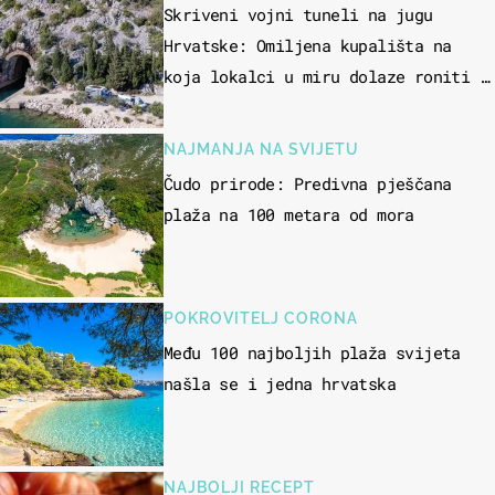
Skriveni vojni tuneli na jugu
Hrvatske: Omiljena kupališta na
koja lokalci u miru dolaze roniti i
skakati u more
NAJMANJA NA SVIJETU
Čudo prirode: Predivna pješčana
plaža na 100 metara od mora
POKROVITELJ CORONA
Među 100 najboljih plaža svijeta
našla se i jedna hrvatska
NAJBOLJI RECEPT