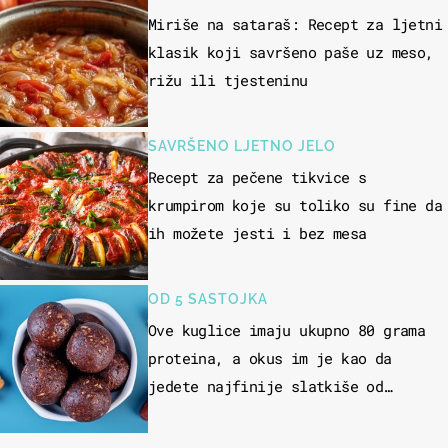
Miriše na sataraš: Recept za ljetni
klasik koji savršeno paše uz meso,
rižu ili tjesteninu
SAVRŠENO LJETNO JELO
Recept za pečene tikvice s
krumpirom koje su toliko su fine da
ih možete jesti i bez mesa
OD 5 SASTOJKA
Ove kuglice imaju ukupno 80 grama
proteina, a okus im je kao da
jedete najfinije slatkiše od
čokolade