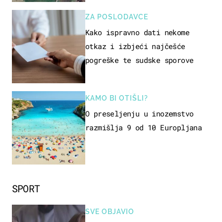
ZA POSLODAVCE
Kako ispravno dati nekome
otkaz i izbjeći najčešće
pogreške te sudske sporove
KAMO BI OTIŠLI?
O preseljenju u inozemstvo
razmišlja 9 od 10 Europljana
SPORT
SVE OBJAVIO