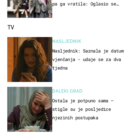
pa ga vratila: Oglasio se
azil, majka odgovorila na
kritike
TV
NASLJEDNIK
Nasljednik: Saznala je datum
vjenčanja - udaje se za dva
tjedna
DALEKI GRAD
Ostala je potpuno sama –
stigle su je posljedice
njezinih postupaka