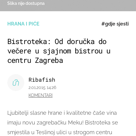
Slika nije dostupna
HRANA I PIĆE
#gdje sjesti
Bistroteka: Od doručka do
večere u sjajnom bistrou u
centru Zagreba
Ribafish
2.01.2015 14:26
KOMENTARI
Ljubitelji slasne hrane i kvalitetne čaše vina
imaju novu zagrebačku Meku! Bistroteka se
smjestila u Teslinoj ulici u strogom centru