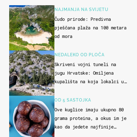
NAJMANJA NA SVIJETU
Čudo prirode: Predivna
pješčana plaža na 100 metara
od mora
NEDALEKO OD PLOČA
Skriveni vojni tuneli na
jugu Hrvatske: Omiljena
kupališta na koja lokalci u
miru dolaze roniti i skakati
u more
OD 5 SASTOJKA
Ove kuglice imaju ukupno 80
grama proteina, a okus im je
kao da jedete najfinije
slatkiše od čokolade