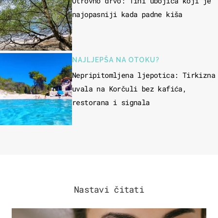
Otrovno drvo: Tihi ubojica koji je
najopasniji kada padne kiša
NAJLJEPŠA NA OTOKU?
Nepripitomljena ljepotica: Tirkizna
uvala na Korčuli bez kafića,
restorana i signala
Nastavi čitati
MODA & LJEPOTA