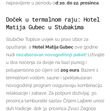
napravljene u periodu o
d 20. do 22. prosinca
.
Doček u termalnom raju: Hotel
Matija Gubec u Stubakima
Stubičke Toplice uvijek su pravi izbor za
opuštanje, a
Hotel Matija Gubec
ove godine
nudi
nezaboravan novogodišnji paket
! Uživajte
u dva noćenja za dvoje na bazi punog i
polupansiona po cijeni od
209 eura
. Bazeni s
termalnom vodom, saune i spektakularan
novogodišnji program osiguravaju kombinaciju
relaksacije i zabave. Za potpuni doživljaj, 30.
prosinca
tamburaški sastav Črljeni Lajbeki unosi
duh tradicije, dok 31. prosinca Zvuci Zagorja