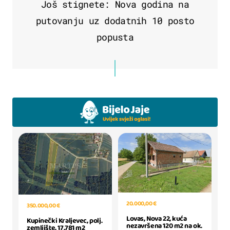
Još stignete: Nova godina na
putovanju uz dodatnih 10 posto
popusta
20.000,00 €
350.000,00 €
Lovas, Nova 22, kuća
Kupinečki Kraljevec, polj.
nezavršena 120 m2 na ok.
zemljište, 17.781 m2