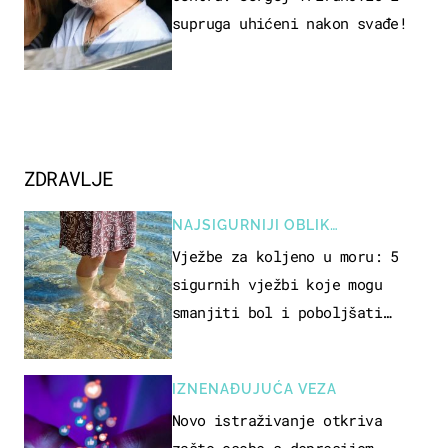
supruga uhićeni nakon svađe!
ZDRAVLJE
NAJSIGURNIJI OBLIK
REKREACIJE
Vježbe za koljeno u moru: 5
sigurnih vježbi koje mogu
smanjiti bol i poboljšati
pokretljivost
IZNENAĐUJUĆA VEZA
Novo istraživanje otkriva