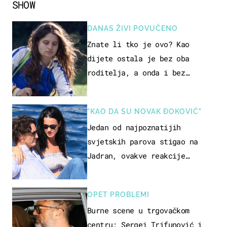
SHOW
DANAS ŽIVI POVUČENO
Znate li tko je ovo? Kao
dijete ostala je bez oba
roditelja, a onda i bez
milijuna koje je trebala
naslijediti
"KAO DA SU NOVAK ĐOKOVIĆ"
Jedan od najpoznatijih
svjetskih parova stigao na
Jadran, ovakve reakcije
vjerojatno nisu očekivali
OPET PROBLEMI
Burne scene u trgovačkom
centru: Sergej Trifunović i