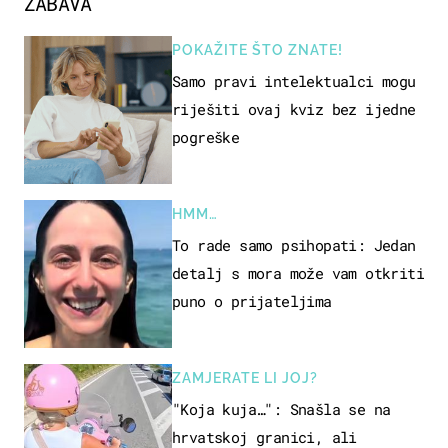
ZABAVA
POKAŽITE ŠTO ZNATE!
Samo pravi intelektualci mogu
riješiti ovaj kviz bez ijedne
pogreške
HMM…
To rade samo psihopati: Jedan
detalj s mora može vam otkriti
puno o prijateljima
ZAMJERATE LI JOJ?
"Koja kuja…": Snašla se na
hrvatskoj granici, ali