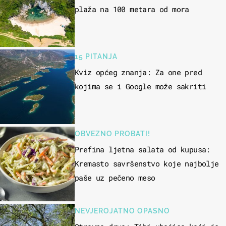
plaža na 100 metara od mora
15 PITANJA
Kviz općeg znanja: Za one pred
kojima se i Google može sakriti
OBVEZNO PROBATI!
Prefina ljetna salata od kupusa:
Kremasto savršenstvo koje najbolje
paše uz pečeno meso
NEVJEROJATNO OPASNO