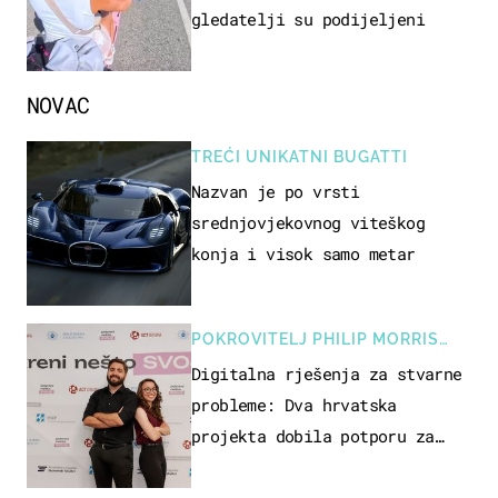
gledatelji su podijeljeni
NOVAC
TREĆI UNIKATNI BUGATTI
Nazvan je po vrsti
srednjovjekovnog viteškog
konja i visok samo metar
POKROVITELJ PHILIP MORRIS
ZAGREB
Digitalna rješenja za stvarne
probleme: Dva hrvatska
projekta dobila potporu za
razvoj