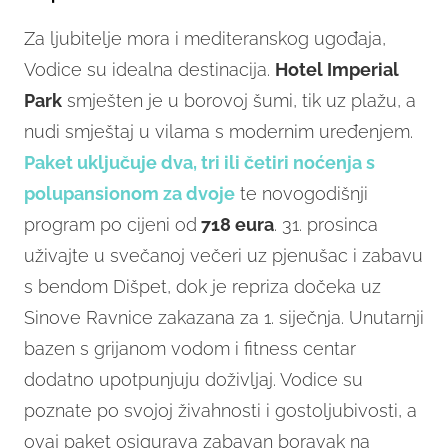
Za ljubitelje mora i mediteranskog ugođaja,
Vodice su idealna destinacija.
Hotel Imperial
Park
smješten je u borovoj šumi, tik uz plažu, a
nudi smještaj u vilama s modernim uređenjem.
Paket uključuje dva, tri ili četiri noćenja s
polupansionom za dvoje
te novogodišnji
program po cijeni od
718 eura
. 31. prosinca
uživajte u svečanoj večeri uz pjenušac i zabavu
s bendom Dišpet, dok je repriza dočeka uz
Sinove Ravnice zakazana za 1. siječnja. Unutarnji
bazen s grijanom vodom i fitness centar
dodatno upotpunjuju doživljaj. Vodice su
poznate po svojoj živahnosti i gostoljubivosti, a
ovaj paket osigurava zabavan boravak na