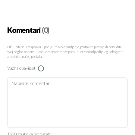
Komentari
(0)
Uključite se u raspravu – podijelite svoje mišljenje, postavite pitanja ili ponudite
svoj pogled na temu. Vaš komentar može potaknuti zanimljiv dijalog i obogatiti
zajednicu našeg portala.
Važna obavijest
!
1500 znakova preostalo