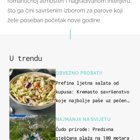
romantičnoj atmosferi i nagrađivanom interijeru,
što ga čini savršenim izborom za parove koji
žele poseban početak nove godine.
U trendu
OBVEZNO PROBATI!
Prefina ljetna salata od
kupusa: Kremasto savršenstvo
koje najbolje paše uz pečeno
meso
NAJMANJA NA SVIJETU
Čudo prirode: Predivna
pješčana plaža na 100 metara