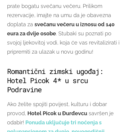
prate bogatu svečanu večeru. Prilikom
rezervacije, imajte na umu da je obavezna
doplata za
svečanu večeru u iznosu od 140
eura za dvije osobe
. Stubaki su poznati po
svojoj ljekovitoj vodi, koja će vas revitalizirati i
pripremiti za ulazak u novu godinu!
Romantični zimski ugođaj:
Hotel Picok 4* u srcu
Podravine
Ako želite spojiti povijest, kulturu i dobar
provod,
Hotel Picok u Đurđevcu
savršen je
odabir!
Ponuda uključuje tri noćenja s
polupansionom za dvoje, novogodišnji