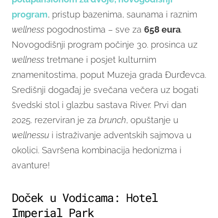
program
, pristup bazenima, saunama i raznim
wellness
pogodnostima – sve za
658 eur
a
.
Novogodišnji program počinje 30. prosinca uz
wellness
tretmane i posjet kulturnim
znamenitostima, poput Muzeja grada Đurđevca.
Središnji događaj je svečana večera uz bogati
švedski stol i glazbu sastava River. Prvi dan
2025. rezerviran je za
brunch
, opuštanje u
wellnessu
i istraživanje adventskih sajmova u
okolici. Savršena kombinacija hedonizma i
avanture!
Doček u Vodicama: Hotel
Imperial Park