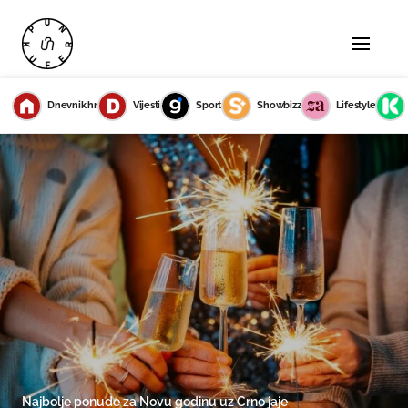
Dnevnik.hr
Vijesti
Sport
Showbizz
Lifestyle
Najbolje ponude za Novu godinu uz Crno jaje