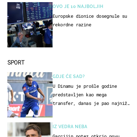
OVO JE 10 NAJBOLJIH
Europske dionice dosegnule su
rekordne razine
SPORT
GDJE ĆE SAD?
U Dinamu je prošle godine
predstavljen kao mega
transfer, danas je pao najniže
u karijeri
IZ VEDRA NEBA
Garcijin potez otkrio novu