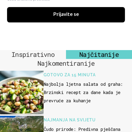
Prijavite se
Inspirativno
Najčitanije
Najkomentiranije
GOTOVO ZA 15 MINUTA
Najbolja ljetna salata od graha:
Brzinski recept za dane kada je
prevruće za kuhanje
NAJMANJA NA SVIJETU
Čudo prirode: Predivna pješčana