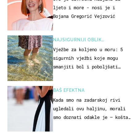
ljeto i more - nosi je i
Bojana Gregorić Vejzović
NAJSIGURNIJI OBLIK
REKREACIJE
Vježbe za koljeno u moru: 5
sigurnih vježbi koje mogu
smanjiti bol i poboljšati
pokretljivost
BAŠ EFEKTNA
Kada smo na zadarskoj rivi
ugledali ovu haljinu, morali
smo doznati odakle je – košta
samo 18 eura