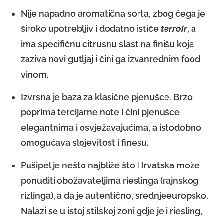
Nije napadno aromatična sorta, zbog čega je
široko upotrebljiv i dodatno ističe
terroir
, a
ima specifičnu citrusnu slast na finišu koja
zaziva novi gutljaj i čini ga izvanrednim food
vinom.
Izvrsna je baza za klasične pjenušce. Brzo
poprima tercijarne note i čini pjenušce
elegantnima i osvježavajućima, a istodobno
omogućava slojevitost i finesu.
Pušipel je nešto najbliže što Hrvatska može
ponuditi obožavateljima rieslinga (rajnskog
rizlinga), a da je autentično, srednjeeuropsko.
Nalazi se u istoj stilskoj zoni gdje je i riesling,