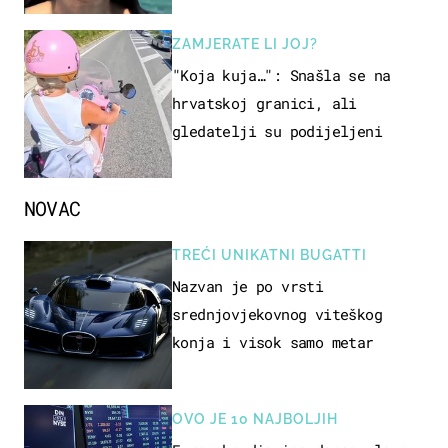
ZAMJERATE LI JOJ?
"Koja kuja…": Snašla se na
hrvatskoj granici, ali
gledatelji su podijeljeni
NOVAC
TREĆI UNIKATNI BUGATTI
Nazvan je po vrsti
srednjovjekovnog viteškog
konja i visok samo metar
OVO JE 10 NAJBOLJIH