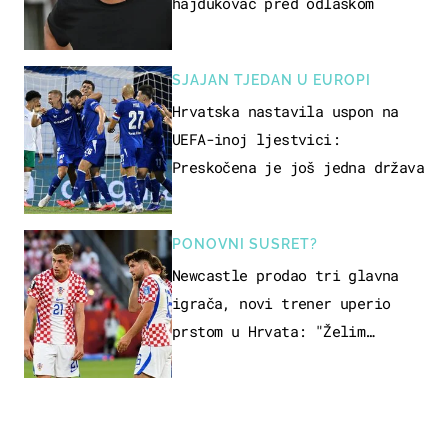
hajdukovac pred odlaskom
SJAJAN TJEDAN U EUROPI
Hrvatska nastavila uspon na
UEFA-inoj ljestvici:
Preskočena je još jedna država
PONOVNI SUSRET?
Newcastle prodao tri glavna
igrača, novi trener uperio
prstom u Hrvata: "Želim
njega!"