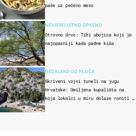
paše uz pečeno meso
NEVJEROJATNO OPASNO
Otrovno drvo: Tihi ubojica koji je
najopasniji kada padne kiša
NEDALEKO OD PLOČA
Skriveni vojni tuneli na jugu
Hrvatske: Omiljena kupališta na
koja lokalci u miru dolaze roniti i
skakati u more