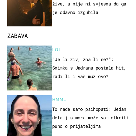
žive, a nije ni svjesna da ga
je odavno izgubila
ZABAVA
LOL
"Je li živ, zna li se?":
Snimka s Jadrana postala hit,
radi li i vaš muž ovo?
HMM…
To rade samo psihopati: Jedan
detalj s mora može vam otkriti
puno o prijateljima