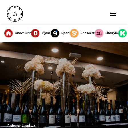
Dnevnik.hr
Vijesti
Sport
Showbizz
Lifestyle
Gala pušipel - 1