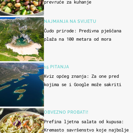
prevruće za kuhanje
NAJMANJA NA SVIJETU
Čudo prirode: Predivna pješčana
plaža na 100 metara od mora
15 PITANJA
Kviz općeg znanja: Za one pred
kojima se i Google može sakriti
OBVEZNO PROBATI!
Prefina ljetna salata od kupusa:
Kremasto savršenstvo koje najbolje