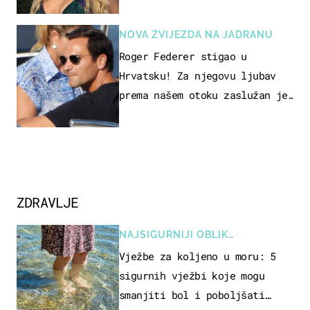
voditeljice
NOVA ZVIJEZDA NA JADRANU
Roger Federer stigao u
Hrvatsku! Za njegovu ljubav
prema našem otoku zaslužan je
jedan poznati Hrvat
ZDRAVLJE
NAJSIGURNIJI OBLIK
REKREACIJE
Vježbe za koljeno u moru: 5
sigurnih vježbi koje mogu
smanjiti bol i poboljšati