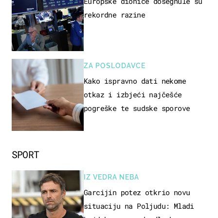
Europske dionice dosegnule su
rekordne razine
ZA POSLODAVCE
Kako ispravno dati nekome
otkaz i izbjeći najčešće
pogreške te sudske sporove
SPORT
IZ VEDRA NEBA
Garcijin potez otkrio novu
situaciju na Poljudu: Mladi