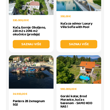
350,00 €
530.000,00 €
Kuća za odmor Luxury
Villa Sofia with Pool
Kuća, Gornje Obuljeno,
220 m2 s 2016 m2
okućnice (prodaja)
SAZNAJ VIŠE
SAZNAJ VIŠE
590.000,00 €
34.900,00 €
Gorski kotar, Brod
Moravice, kuća s
Pantera 28 2xmagnum
bazenom - SAMO KOD
502
NAS !