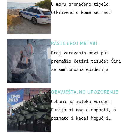
U moru pronađeno tijelo:
Otkriveno o kome se radi
RASTE BROJ MRTVIH
Broj zaraženih prvi put
premašio četiri tisuće: Širi
se smrtonosna epidemija
OBAVJEŠTAJNO UPOZORENJE
Uzbuna na istoku Europe:
Rusija bi mogla napasti, a
poznato i kada! Moguć i
kopneni upad u članicu NATO-a