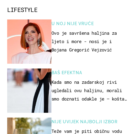
LIFESTYLE
U NOJ NIJE VRUĆE
Ovo je savršena haljina za
ljeto i more - nosi je i
Bojana Gregorić Vejzović
BAŠ EFEKTNA
Kada smo na zadarskoj rivi
ugledali ovu haljinu, morali
smo doznati odakle je – košta
samo 18 eura
NIJE UVIJEK NAJBOLJI IZBOR
Teže vam je piti običnu vodu