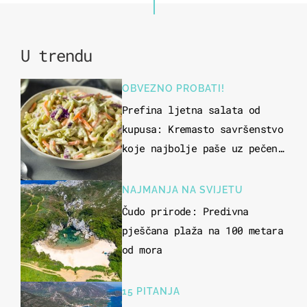
U trendu
OBVEZNO PROBATI!
Prefina ljetna salata od
kupusa: Kremasto savršenstvo
koje najbolje paše uz pečeno
meso
NAJMANJA NA SVIJETU
Čudo prirode: Predivna
pješčana plaža na 100 metara
od mora
15 PITANJA