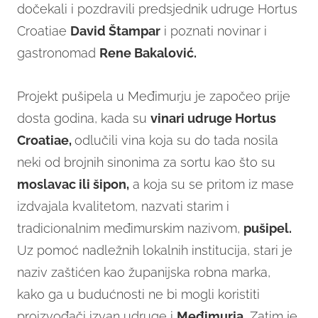
dočekali i pozdravili predsjednik udruge Hortus
Croatiae
David Štampar
i poznati novinar i
gastronomad
Rene Bakalović.
Projekt pušipela u Međimurju je započeo prije
dosta godina, kada su
vinari udruge Hortus
Croatiae,
odlučili vina koja su do tada nosila
neki od brojnih sinonima za sortu kao što su
moslavac ili šipon,
a koja su se pritom iz mase
izdvajala kvalitetom, nazvati starim i
tradicionalnim međimurskim nazivom,
pušipel.
Uz pomoć nadležnih lokalnih institucija, stari je
naziv zaštićen kao županijska robna marka,
kako ga u budućnosti ne bi mogli koristiti
proizvođači izvan udruge i
Međimurja.
Zatim je