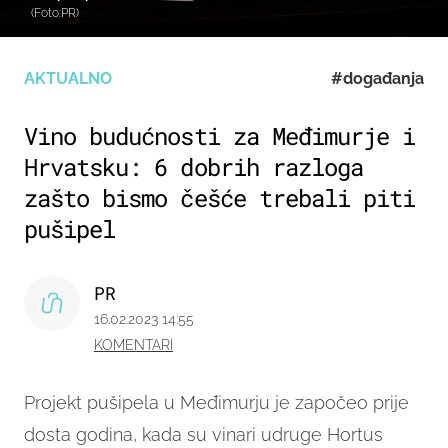
(Foto:PR)
AKTUALNO
#događanja
Vino budućnosti za Međimurje i
Hrvatsku: 6 dobrih razloga
zašto bismo češće trebali piti
pušipel
PR
16.02.2023 14:55
KOMENTARI
Projekt pušipela u Međimurju je započeo prije
dosta godina, kada su vinari udruge Hortus