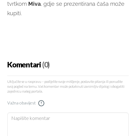
tvrtkom
Miva
, gdje se prezentirana čaša može
kupiti.
Komentari
(0)
Uključite se u raspravu – podijelite svoje mišljenje, postavite pitanja ili ponudite
svoj pogled na temu. Vaš komentar može potaknuti zanimljiv dijalog i obogatiti
zajednicu našeg portala.
Važna obavijest
!