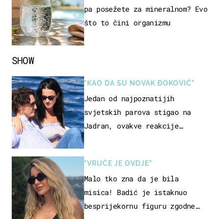
pa posežete za mineralnom? Evo
što to čini organizmu
SHOW
"KAO DA SU NOVAK ĐOKOVIĆ"
Jedan od najpoznatijih
svjetskih parova stigao na
Jadran, ovakve reakcije
vjerojatno nisu očekivali
"VRUĆE JE OVDJE"
Malo tko zna da je bila
misica! Badić je istaknuo
besprijekornu figuru zgodne