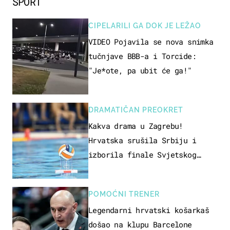
SPORT
CIPELARILI GA DOK JE LEŽAO
VIDEO Pojavila se nova snimka
tučnjave BBB-a i Torcide:
"Je*ote, pa ubit će ga!"
DRAMATIČAN PREOKRET
Kakva drama u Zagrebu!
Hrvatska srušila Srbiju i
izborila finale Svjetskog
prvenstva
POMOĆNI TRENER
Legendarni hrvatski košarkaš
došao na klupu Barcelone