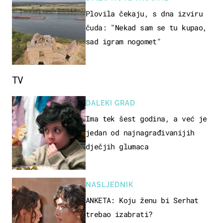
Plovila čekaju, s dna izviru
čuda: "Nekad sam se tu kupao,
sad igram nogomet"
TV
DALEKI GRAD
Ima tek šest godina, a već je
jedan od najnagrađivanijih
dječjih glumaca
NASLJEDNIK
ANKETA: Koju ženu bi Serhat
trebao izabrati?