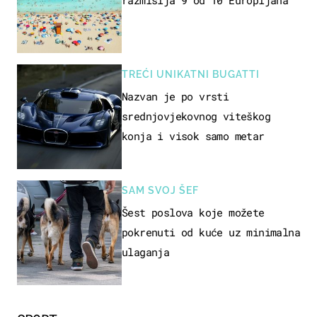
razmišlja 9 od 10 Europljana
TREĆI UNIKATNI BUGATTI
Nazvan je po vrsti
srednjovjekovnog viteškog
konja i visok samo metar
SAM SVOJ ŠEF
Šest poslova koje možete
pokrenuti od kuće uz minimalna
ulaganja