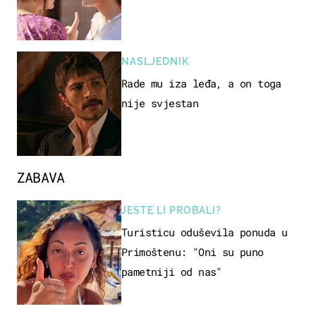
NASLJEDNIK
Rade mu iza leđa, a on toga
nije svjestan
ZABAVA
JESTE LI PROBALI?
Turisticu oduševila ponuda u
Primoštenu: "Oni su puno
pametniji od nas"