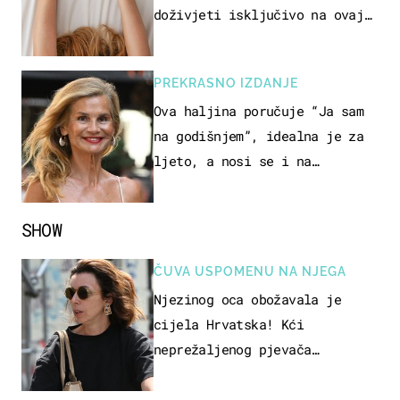
doživjeti isključivo na ovaj
način
PREKRASNO IZDANJE
Ova haljina poručuje “Ja sam
na godišnjem”, idealna je za
ljeto, a nosi se i na
zagrebačkoj špici
SHOW
ČUVA USPOMENU NA NJEGA
Njezinog oca obožavala je
cijela Hrvatska! Kći
neprežaljenog pjevača
projurila špicom na dva kotača