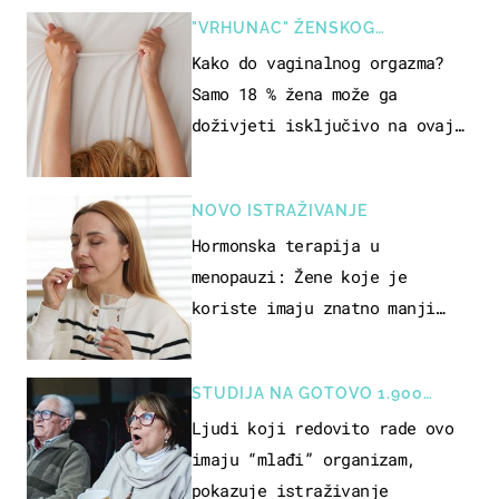
"VRHUNAC" ŽENSKOG
SEKSUALNOG ISKUSTVA
Kako do vaginalnog orgazma?
Samo 18 % žena može ga
doživjeti isključivo na ovaj
način
NOVO ISTRAŽIVANJE
Hormonska terapija u
menopauzi: Žene koje je
koriste imaju znatno manji
rizik od ovoga
STUDIJA NA GOTOVO 1.900
OSOBA
Ljudi koji redovito rade ovo
imaju “mlađi” organizam,
pokazuje istraživanje