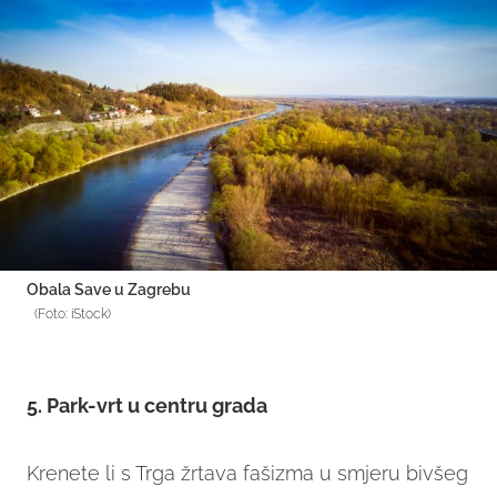
Obala Save u Zagrebu
(Foto: iStock)
5. Park-vrt u centru grada
Krenete li s Trga žrtava fašizma u smjeru bivšeg