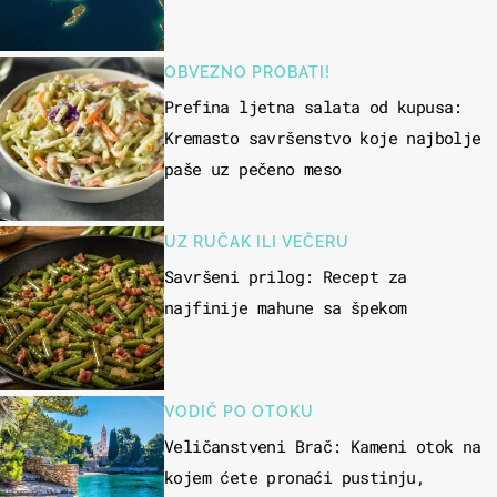
OBVEZNO PROBATI!
Prefina ljetna salata od kupusa:
Kremasto savršenstvo koje najbolje
paše uz pečeno meso
UZ RUČAK ILI VEČERU
Savršeni prilog: Recept za
najfinije mahune sa špekom
VODIČ PO OTOKU
Veličanstveni Brač: Kameni otok na
kojem ćete pronaći pustinju,