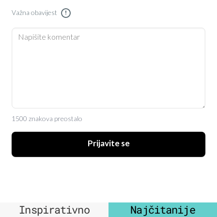
Važna obavijest
!
1500 znakova preostalo
Prijavite se
Inspirativno
Najčitanije