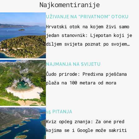
Najkomentiranije
UŽIVANJE NA "PRIVATNOM" OTOKU
Hrvatski otok na kojem živi samo
jedan stanovnik: Ljepotan koji je
diljem svijeta poznat po svojem
"bijelom zlatu"
NAJMANJA NA SVIJETU
Čudo prirode: Predivna pješčana
plaža na 100 metara od mora
15 PITANJA
Kviz općeg znanja: Za one pred
kojima se i Google može sakriti