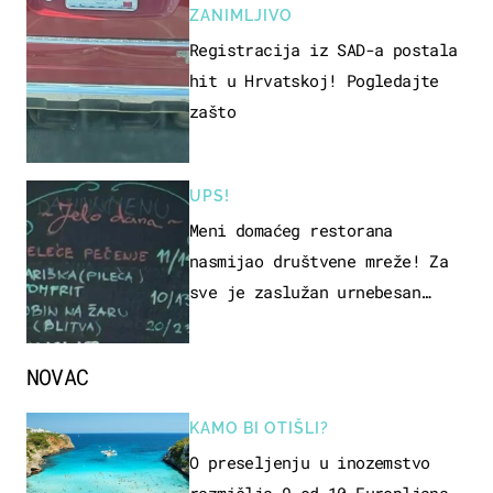
ZANIMLJIVO
Registracija iz SAD-a postala
hit u Hrvatskoj! Pogledajte
zašto
UPS!
Meni domaćeg restorana
nasmijao društvene mreže! Za
sve je zaslužan urnebesan
naziv jela
NOVAC
KAMO BI OTIŠLI?
O preseljenju u inozemstvo