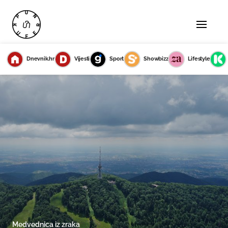
Dnevnik.hr
Vijesti
Sport
Showbizz
Lifestyle
Medvednica iz zraka