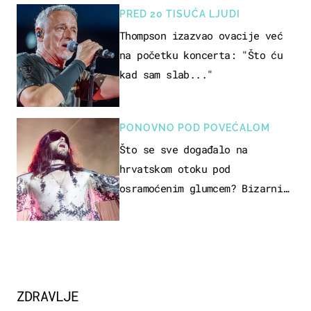
PRED 20 TISUĆA LJUDI
Thompson izazvao ovacije već
na početku koncerta: "Što ću
kad sam slab..."
PONOVNO POD POVEĆALOM
Što se sve događalo na
hrvatskom otoku pod
osramoćenim glumcem? Bizarni
prizori i danas izazivaju
nevjericu
ZDRAVLJE