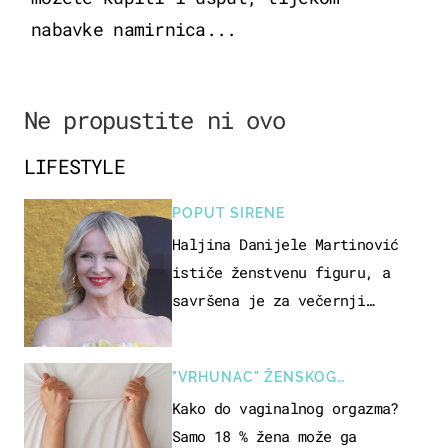
nabavke namirnica...
Ne propustite ni ovo
LIFESTYLE
POPUT SIRENE
Haljina Danijele Martinović
ističe ženstvenu figuru, a
savršena je za večernji
izlazak na moru
"VRHUNAC" ŽENSKOG
SEKSUALNOG ISKUSTVA
Kako do vaginalnog orgazma?
Samo 18 % žena može ga