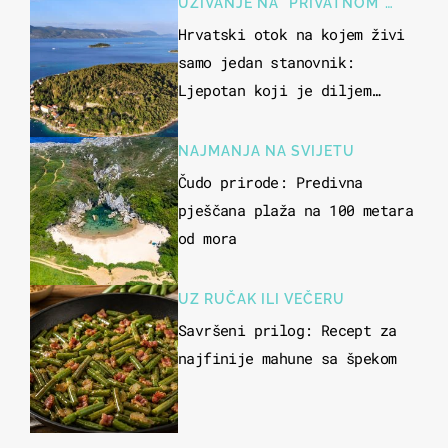
UŽIVANJE NA "PRIVATNOM"
OTOKU
Hrvatski otok na kojem živi
samo jedan stanovnik:
Ljepotan koji je diljem
svijeta poznat po svojem
"bijelom zlatu"
NAJMANJA NA SVIJETU
Čudo prirode: Predivna
pješčana plaža na 100 metara
od mora
UZ RUČAK ILI VEČERU
Savršeni prilog: Recept za
najfinije mahune sa špekom