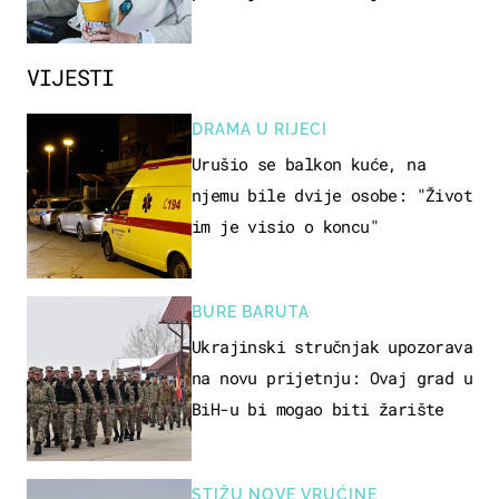
VIJESTI
DRAMA U RIJECI
Urušio se balkon kuće, na
njemu bile dvije osobe: "Život
im je visio o koncu"
BURE BARUTA
Ukrajinski stručnjak upozorava
na novu prijetnju: Ovaj grad u
BiH-u bi mogao biti žarište
STIŽU NOVE VRUĆINE