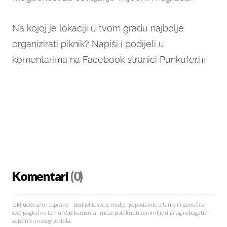
Na kojoj je lokaciji u tvom gradu najbolje
organizirati piknik? Napiši i podijeli u
komentarima na Facebook stranici Punkufer.hr
Komentari
(0)
Uključite se u raspravu – podijelite svoje mišljenje, postavite pitanja ili ponudite
svoj pogled na temu. Vaš komentar može potaknuti zanimljiv dijalog i obogatiti
zajednicu našeg portala.