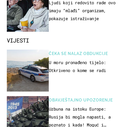
OSOBA
Ljudi koji redovito rade ovo
imaju “mlađi” organizam,
pokazuje istraživanje
VIJESTI
ČEKA SE NALAZ OBDUKCIJE
U moru pronađeno tijelo:
Otkriveno o kome se radi
OBAVJEŠTAJNO UPOZORENJE
Uzbuna na istoku Europe:
Rusija bi mogla napasti, a
poznato i kada! Moguć i