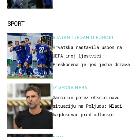
SPORT
SJAJAN TJEDAN U EUROPI
Hrvatska nastavila uspon na
UEFA-inoj ljestvici:
Preskočena je još jedna država
IZ VEDRA NEBA
Garcijin potez otkrio novu
situaciju na Poljudu: Mladi
hajdukovac pred odlaskom