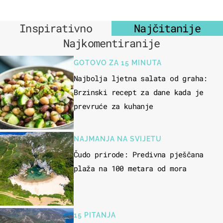
Inspirativno
Najčitanije
Najkomentiranije
GOTOVO ZA 15 MINUTA
Najbolja ljetna salata od graha:
Brzinski recept za dane kada je
prevruće za kuhanje
NAJMANJA NA SVIJETU
Čudo prirode: Predivna pješčana
plaža na 100 metara od mora
15 PITANJA