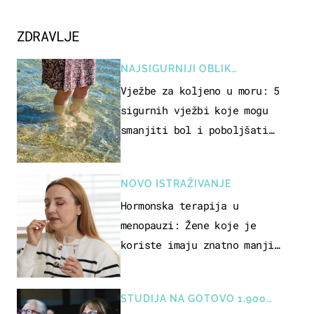
ZDRAVLJE
NAJSIGURNIJI OBLIK
REKREACIJE
Vježbe za koljeno u moru: 5
sigurnih vježbi koje mogu
smanjiti bol i poboljšati
pokretljivost
NOVO ISTRAŽIVANJE
Hormonska terapija u
menopauzi: Žene koje je
koriste imaju znatno manji
rizik od ovoga
STUDIJA NA GOTOVO 1.900