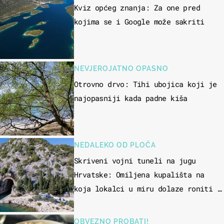
Kviz općeg znanja: Za one pred
kojima se i Google može sakriti
NEVJEROJATNO OPASNO
Otrovno drvo: Tihi ubojica koji je
najopasniji kada padne kiša
NEDALEKO OD PLOČA
Skriveni vojni tuneli na jugu
Hrvatske: Omiljena kupališta na
koja lokalci u miru dolaze roniti i
skakati u more
OBVEZNO PROBATI!