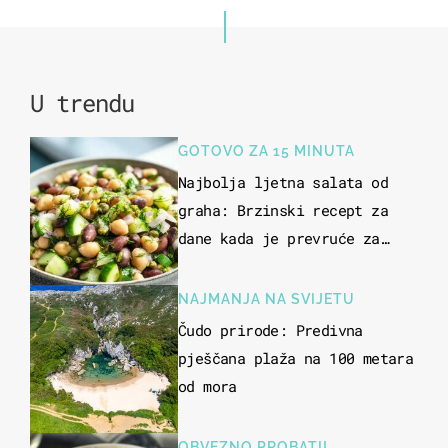
U trendu
GOTOVO ZA 15 MINUTA
Najbolja ljetna salata od
graha: Brzinski recept za
dane kada je prevruće za
kuhanje
NAJMANJA NA SVIJETU
Čudo prirode: Predivna
pješčana plaža na 100 metara
od mora
OBVEZNO PROBATI!