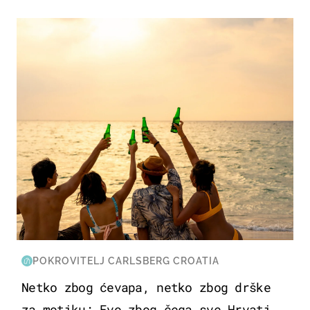
ZANIMLJIVOSTI
POKROVITELJ CARLSBERG CROATIA
Netko zbog ćevapa, netko zbog drške
za motiku: Evo zbog čega sve Hrvati