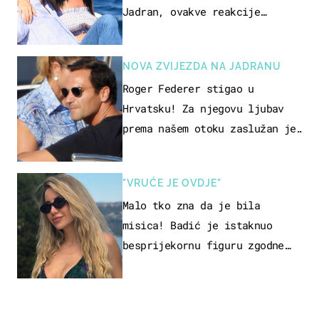
Jadran, ovakve reakcije
vjerojatno nisu očekivali
NOVA ZVIJEZDA NA JADRANU
Roger Federer stigao u
Hrvatsku! Za njegovu ljubav
prema našem otoku zaslužan je
jedan poznati Hrvat
"VRUĆE JE OVDJE"
Malo tko zna da je bila
misica! Badić je istaknuo
besprijekornu figuru zgodne
voditeljice