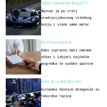
TREĆI UNIKATNI BUGATTI
Nazvan je po vrsti
srednjovjekovnog viteškog
konja i visok samo metar
ZA POSLODAVCE
Kako ispravno dati nekome
otkaz i izbjeći najčešće
pogreške te sudske sporove
OVO JE 10 NAJBOLJIH
Europske dionice dosegnule su
rekordne razine