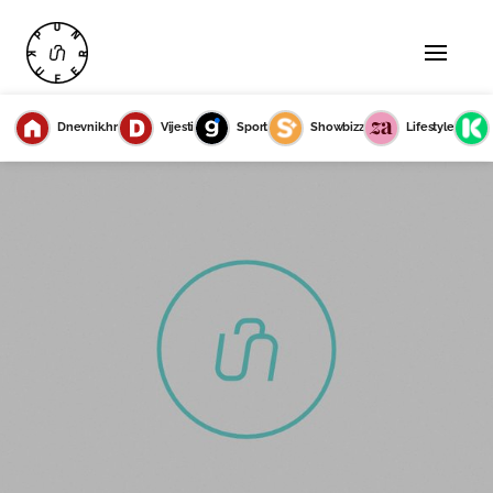
Dnevnik.hr
Vijesti
Sport
Showbizz
Lifestyle