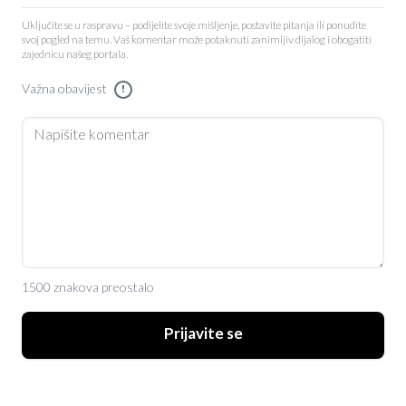
Uključite se u raspravu – podijelite svoje mišljenje, postavite pitanja ili ponudite
svoj pogled na temu. Vaš komentar može potaknuti zanimljiv dijalog i obogatiti
zajednicu našeg portala.
Važna obavijest
!
1500 znakova preostalo
Prijavite se