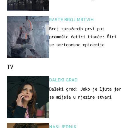
kopneni upad u članicu NATO-a
RASTE BROJ MRTVIH
Broj zaraženih prvi put
premašio četiri tisuće: Širi
se smrtonosna epidemija
TV
DALEKI GRAD
Daleki grad: Jako je ljuta jer
se miješa u njezine stvari
NASLJEDNIK