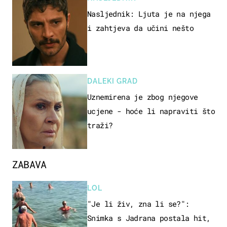
Nasljednik: Ljuta je na njega
i zahtjeva da učini nešto
DALEKI GRAD
Uznemirena je zbog njegove
ucjene - hoće li napraviti što
traži?
ZABAVA
LOL
"Je li živ, zna li se?":
Snimka s Jadrana postala hit,