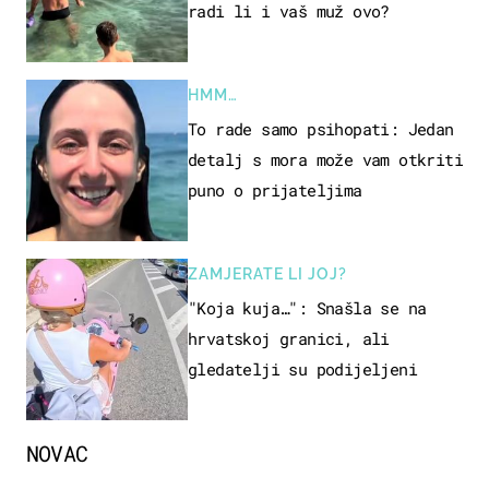
radi li i vaš muž ovo?
HMM…
To rade samo psihopati: Jedan
detalj s mora može vam otkriti
puno o prijateljima
ZAMJERATE LI JOJ?
"Koja kuja…": Snašla se na
hrvatskoj granici, ali
gledatelji su podijeljeni
NOVAC