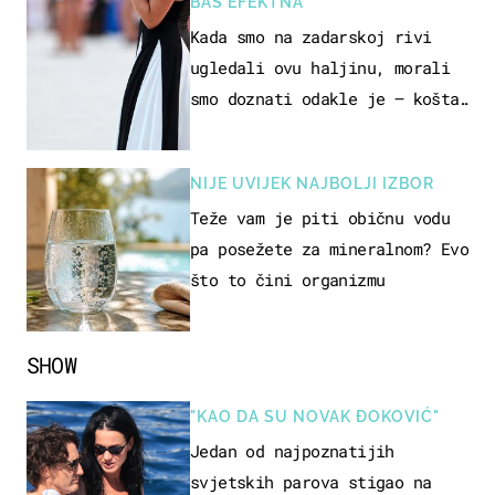
BAŠ EFEKTNA
Kada smo na zadarskoj rivi
ugledali ovu haljinu, morali
smo doznati odakle je – košta
samo 18 eura
NIJE UVIJEK NAJBOLJI IZBOR
Teže vam je piti običnu vodu
pa posežete za mineralnom? Evo
što to čini organizmu
SHOW
"KAO DA SU NOVAK ĐOKOVIĆ"
Jedan od najpoznatijih
svjetskih parova stigao na