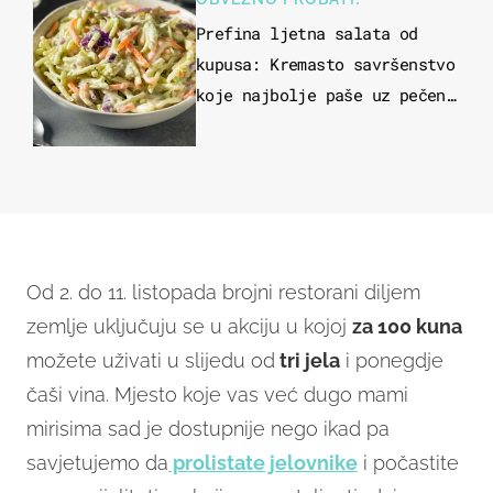
Prefina ljetna salata od
kupusa: Kremasto savršenstvo
koje najbolje paše uz pečeno
meso
Od 2. do 11. listopada brojni restorani diljem
zemlje uključuju se u akciju u kojoj
za 100 kuna
možete uživati u slijedu od
tri jela
i ponegdje
čaši vina. Mjesto koje vas već dugo mami
mirisima sad je dostupnije nego ikad pa
savjetujemo da
prolistate jelovnike
i počastite