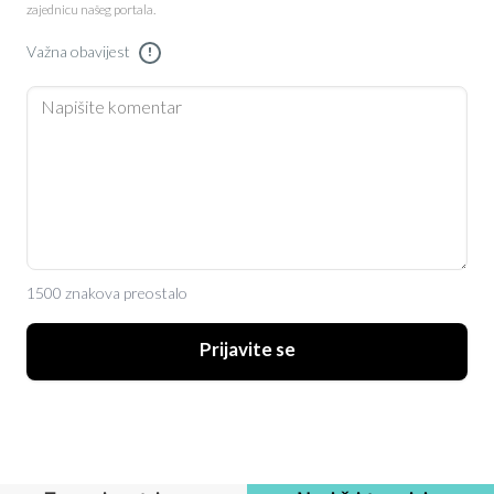
zajednicu našeg portala.
Važna obavijest
!
1500 znakova preostalo
Prijavite se