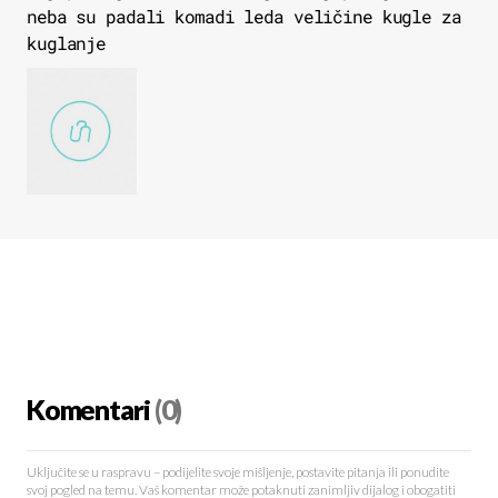
neba su padali komadi leda veličine kugle za
kuglanje
Komentari
(0)
Uključite se u raspravu – podijelite svoje mišljenje, postavite pitanja ili ponudite
svoj pogled na temu. Vaš komentar može potaknuti zanimljiv dijalog i obogatiti