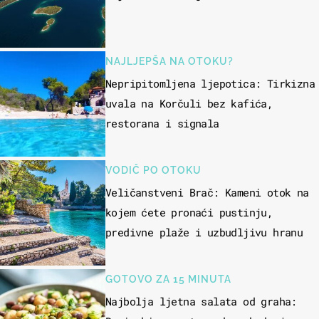
NAJLJEPŠA NA OTOKU?
Nepripitomljena ljepotica: Tirkizna
uvala na Korčuli bez kafića,
restorana i signala
VODIČ PO OTOKU
Veličanstveni Brač: Kameni otok na
kojem ćete pronaći pustinju,
predivne plaže i uzbudljivu hranu
GOTOVO ZA 15 MINUTA
Najbolja ljetna salata od graha: