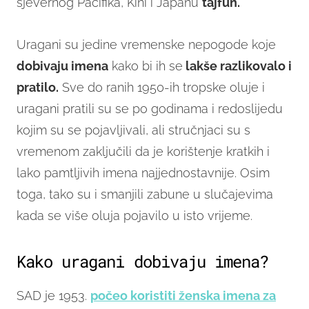
sjevernog Pacifika, Kini i Japanu
tajfun.
Uragani su jedine vremenske nepogode koje
dobivaju imena
kako bi ih se
lakše razlikovalo i
pratilo.
Sve do ranih 1950-ih tropske oluje i
uragani pratili su se po godinama i redoslijedu
kojim su se pojavljivali, ali stručnjaci su s
vremenom zaključili da je korištenje kratkih i
lako pamtljivih imena najjednostavnije. Osim
toga, tako su i smanjili zabune u slučajevima
kada se više oluja pojavilo u isto vrijeme.
Kako uragani dobivaju imena?
SAD je 1953.
počeo koristiti ženska imena za