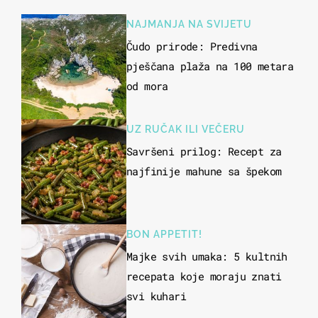
NAJMANJA NA SVIJETU
Čudo prirode: Predivna
pješčana plaža na 100 metara
od mora
UZ RUČAK ILI VEČERU
Savršeni prilog: Recept za
najfinije mahune sa špekom
BON APPETIT!
Majke svih umaka: 5 kultnih
recepata koje moraju znati
svi kuhari