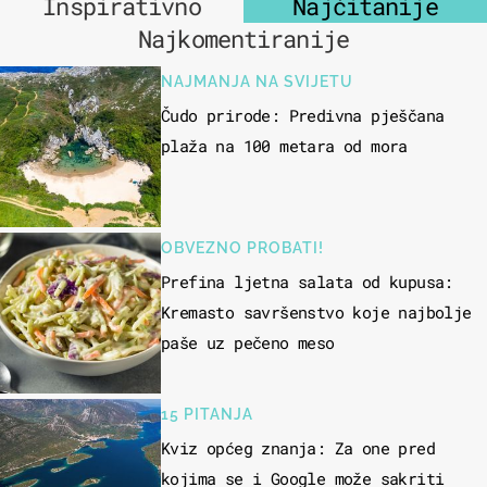
Inspirativno
Najčitanije
Najkomentiranije
NAJMANJA NA SVIJETU
Čudo prirode: Predivna pješčana
plaža na 100 metara od mora
OBVEZNO PROBATI!
Prefina ljetna salata od kupusa:
Kremasto savršenstvo koje najbolje
paše uz pečeno meso
15 PITANJA
Kviz općeg znanja: Za one pred
kojima se i Google može sakriti