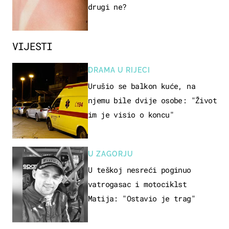
drugi ne?
VIJESTI
DRAMA U RIJECI
Urušio se balkon kuće, na
njemu bile dvije osobe: "Život
im je visio o koncu"
U ZAGORJU
U teškoj nesreći poginuo
vatrogasac i motociklst
Matija: "Ostavio je trag"