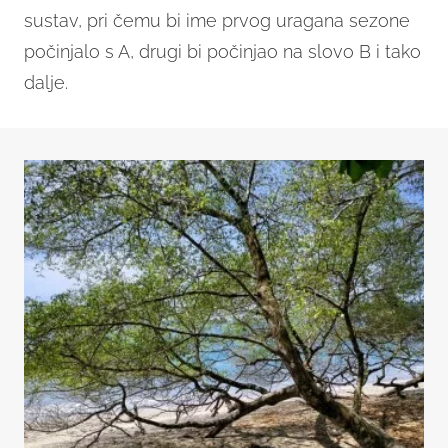
sustav, pri čemu bi ime prvog uragana sezone
počinjalo s A, drugi bi počinjao na slovo B i tako
dalje.