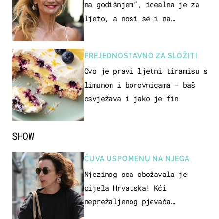
na godišnjem”, idealna je za
ljeto, a nosi se i na
zagrebačkoj špici
PREJEDNOSTAVNO ZA SLOŽITI
Ovo je pravi ljetni tiramisu s
limunom i borovnicama – baš
osvježava i jako je fin
SHOW
ČUVA USPOMENU NA NJEGA
Njezinog oca obožavala je
cijela Hrvatska! Kći
neprežaljenog pjevača
projurila špicom na dva kotača