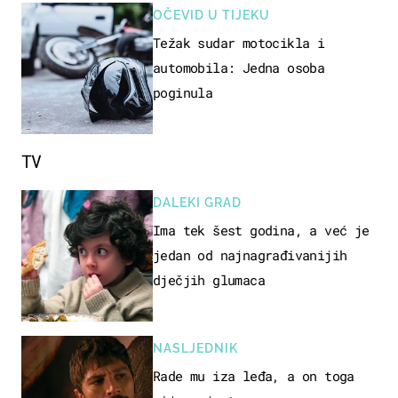
OČEVID U TIJEKU
Težak sudar motocikla i
automobila: Jedna osoba
poginula
TV
DALEKI GRAD
Ima tek šest godina, a već je
jedan od najnagrađivanijih
dječjih glumaca
NASLJEDNIK
Rade mu iza leđa, a on toga