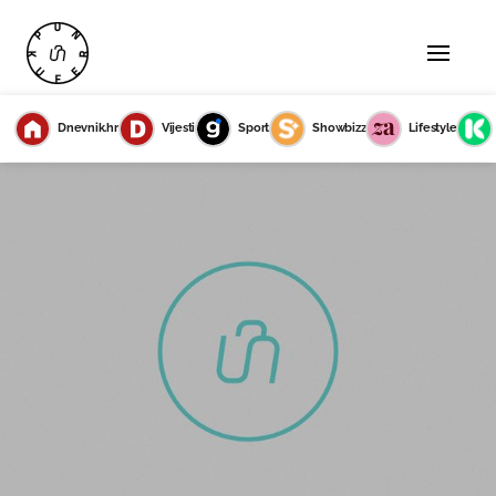
Dnevnik.hr
Vijesti
Sport
Showbizz
Lifestyle