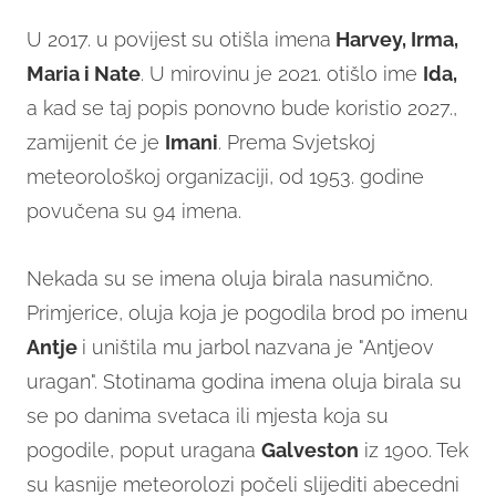
U 2017. u povijest
su otišla imena
Harvey, Irma,
Maria i Nate
. U mirovinu je 2021. otišlo ime
Ida,
a kad se taj popis ponovno bude koristio 2027.,
zamijenit će je
Imani
. Prema Svjetskoj
meteorološkoj organizaciji, od 1953. godine
povučena su 94 imena.
Nekada su se imena oluja birala nasumično.
Primjerice, oluja koja je pogodila brod po imenu
Antje
i uništila mu jarbol nazvana je "Antjeov
uragan". Stotinama godina imena oluja birala su
se po danima svetaca ili mjesta koja su
pogodile, poput uragana
Galveston
iz 1900. Tek
su kasnije meteorolozi počeli slijediti abecedni