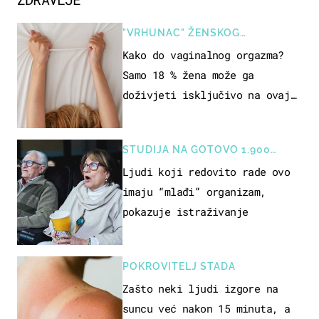
"VRHUNAC" ŽENSKOG
SEKSUALNOG ISKUSTVA
Kako do vaginalnog orgazma?
Samo 18 % žena može ga
doživjeti isključivo na ovaj
način
STUDIJA NA GOTOVO 1.900
OSOBA
Ljudi koji redovito rade ovo
imaju “mlađi” organizam,
pokazuje istraživanje
POKROVITELJ STADA
Zašto neki ljudi izgore na
suncu već nakon 15 minuta, a