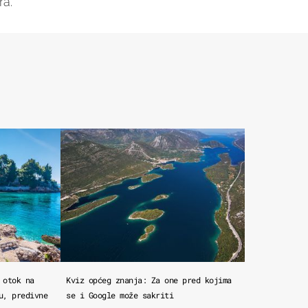
ra.
 otok na
Kviz općeg znanja: Za one pred kojima
u, predivne
se i Google može sakriti