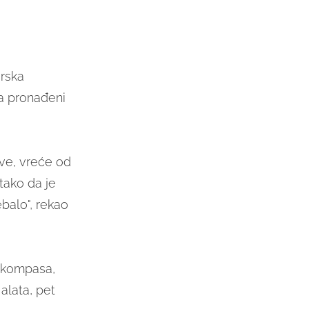
orska
ra pronađeni
kve, vreće od
 tako da je
balo", rekao
h kompasa,
alata, pet