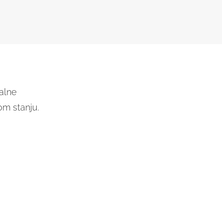
nalne
om stanju.