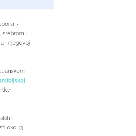
sabona 7.
, srebrom i
u i njegovoj
oceanskom
amibijskoj
rtke
skih i
sti oko 13