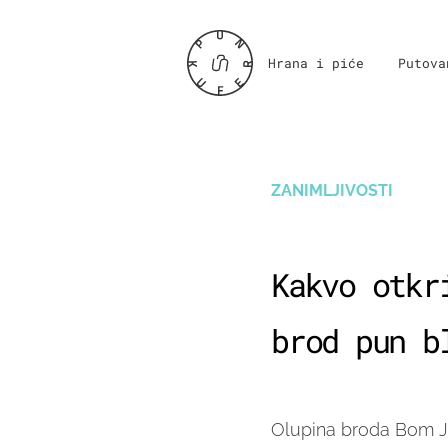
Hrana i piće
Putova
ZANIMLJIVOSTI
Kakvo otkr
brod pun b
Olupina broda Bom J