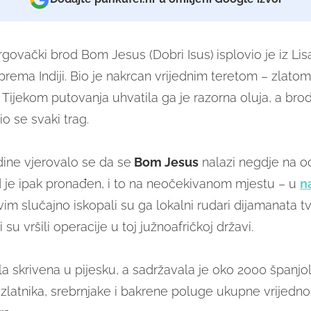
trgovački brod Bom Jesus (Dobri Isus)
isplovio je iz Li
prema Indiji. Bio je nakrcan vrijednim teretom – zlatom
Tijekom putovanja uhvatila ga je razorna oluja, a brod
o se svaki trag.
ine vjerovalo se da se
Bom Jesus
nalazi negdje na 
 je ipak pronađen, i to na neočekivanom mjestu – u
n
im slučajno iskopali su ga lokalni rudari dijamanata tv
i su vršili operacije u toj južnoafričkoj državi.
la skrivena u pijesku, a sadržavala je oko 2000 španjol
 zlatnika, srebrnjake i bakrene poluge ukupne vrijedno