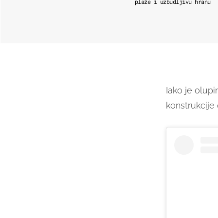
plaže i uzbudljivu hranu
Iako je olupi
konstrukcije