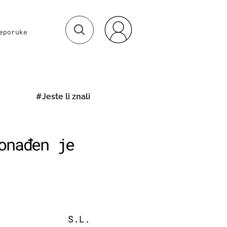
eporuke
#Jeste li znali
onađen je
S.L.