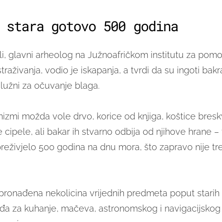
 stara gotovo 500 godina
oli, glavni arheolog na Južnoafričkom institutu za pom
traživanja, vodio je iskapanja, a tvrdi da su ingoti bak
lužni za očuvanje blaga.
nizmi možda vole drvo, korice od knjiga, koštice bres
e cipele, ali bakar ih stvarno odbija od njihove hrane –
preživjelo 500 godina na dnu mora, što zapravo nije tre
pronađena nekolicina vrijednih predmeta poput stari
uđa za kuhanje, mačeva, astronomskog i navigacijskog 