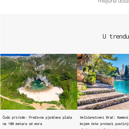
milijuna dola
U trendu
Čudo prirode: Predivna pješčana plaža
Veličanstveni Brač: Kameni
na 100 metara od mora
kojem ćete pronaći pustinj