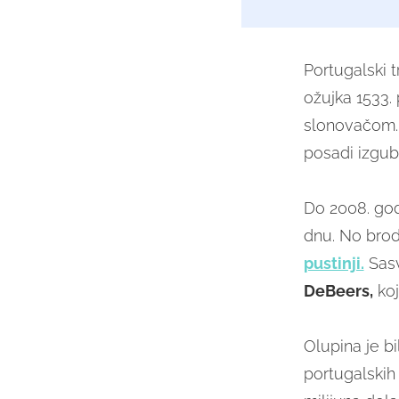
Portugalski 
ožujka 1533. 
slonovačom. 
posadi izgubi
Do 2008. god
dnu. No brod
pustinji.
Sasv
DeBeers,
koj
Olupina je bi
portugalskih