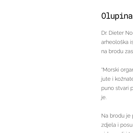
Olupina
Dr. Dieter N
arheološka is
na brodu zas
“Morski orga
jute i kožnat
puno stvari 
je.
Na brodu je 
zdjela i pos