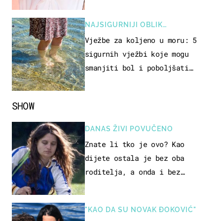
NAJSIGURNIJI OBLIK
REKREACIJE
Vježbe za koljeno u moru: 5
sigurnih vježbi koje mogu
smanjiti bol i poboljšati
pokretljivost
SHOW
DANAS ŽIVI POVUČENO
Znate li tko je ovo? Kao
dijete ostala je bez oba
roditelja, a onda i bez
milijuna koje je trebala
naslijediti
"KAO DA SU NOVAK ĐOKOVIĆ"