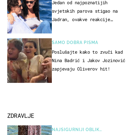
Jedan od najpoznatijih
svjetskih parova stigao na
Jadran, ovakve reakcije
vjerojatno nisu očekivali
SAMO DOBRA PISMA
Poslušajte kako to zvuči kad
Nina Badrić i Jakov Jozinović
zapjevaju Oliverov hit!
ZDRAVLJE
NAJSIGURNIJI OBLIK