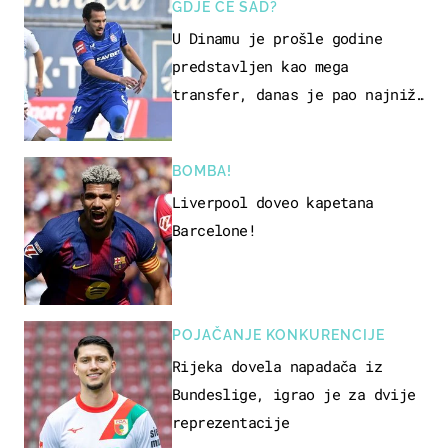
GDJE ĆE SAD?
U Dinamu je prošle godine
predstavljen kao mega
transfer, danas je pao najniže
u karijeri
BOMBA!
Liverpool doveo kapetana
Barcelone!
POJAČANJE KONKURENCIJE
Rijeka dovela napadača iz
Bundeslige, igrao je za dvije
reprezentacije