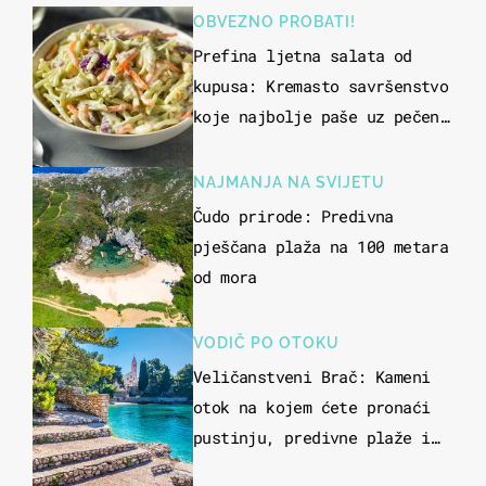
OBVEZNO PROBATI!
Prefina ljetna salata od
kupusa: Kremasto savršenstvo
koje najbolje paše uz pečeno
meso
NAJMANJA NA SVIJETU
Čudo prirode: Predivna
pješčana plaža na 100 metara
od mora
VODIČ PO OTOKU
Veličanstveni Brač: Kameni
otok na kojem ćete pronaći
pustinju, predivne plaže i
uzbudljivu hranu