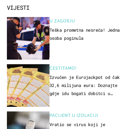
VIJESTI
U ZAGORJU
Teška prometna nesreća! Jedna
osoba poginula
ČESTITAMO!
Izvučen je Eurojackpot od čak
32,6 milijuna eura: Doznajte
gdje idu bogati dobitci u
Hrvatskoj
PACIJENT U IZOLACIJI
Vratio se virus koji je