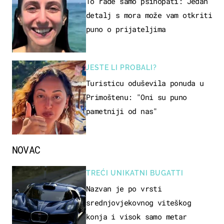
To rade samo psihopati: Jedan
detalj s mora može vam otkriti
puno o prijateljima
JESTE LI PROBALI?
Turisticu oduševila ponuda u
Primoštenu: "Oni su puno
pametniji od nas"
NOVAC
TREĆI UNIKATNI BUGATTI
Nazvan je po vrsti
srednjovjekovnog viteškog
konja i visok samo metar