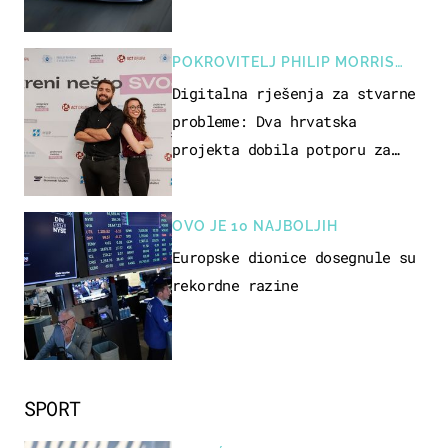
POKROVITELJ PHILIP MORRIS
ZAGREB
Digitalna rješenja za stvarne
probleme: Dva hrvatska
projekta dobila potporu za
razvoj
OVO JE 10 NAJBOLJIH
Europske dionice dosegnule su
rekordne razine
SPORT