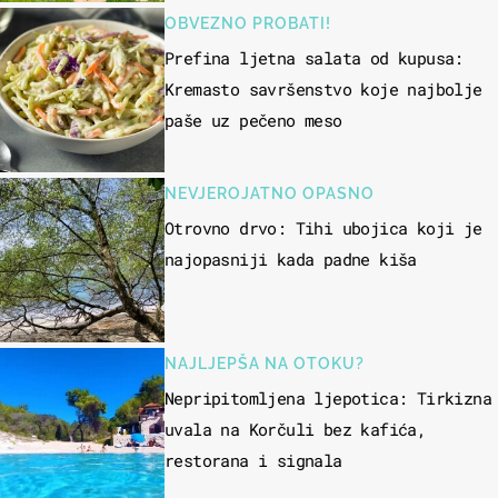
OBVEZNO PROBATI!
Prefina ljetna salata od kupusa:
Kremasto savršenstvo koje najbolje
paše uz pečeno meso
NEVJEROJATNO OPASNO
Otrovno drvo: Tihi ubojica koji je
najopasniji kada padne kiša
NAJLJEPŠA NA OTOKU?
Nepripitomljena ljepotica: Tirkizna
uvala na Korčuli bez kafića,
restorana i signala