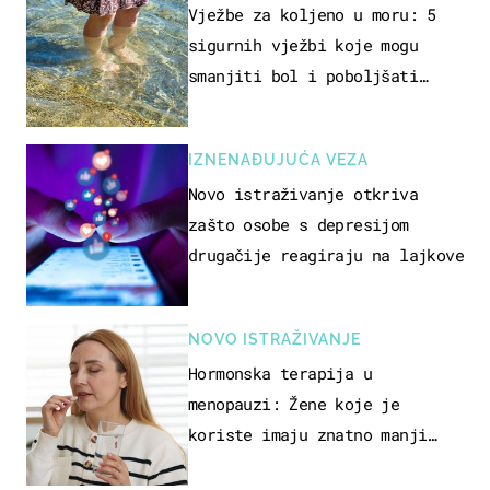
REKREACIJE
Vježbe za koljeno u moru: 5
sigurnih vježbi koje mogu
smanjiti bol i poboljšati
pokretljivost
IZNENAĐUJUĆA VEZA
Novo istraživanje otkriva
zašto osobe s depresijom
drugačije reagiraju na lajkove
NOVO ISTRAŽIVANJE
Hormonska terapija u
menopauzi: Žene koje je
koriste imaju znatno manji
rizik od ovoga