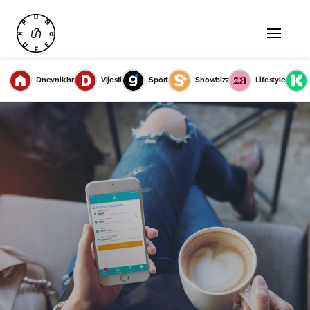
Dnevnik.hr
Vijesti
Sport
Showbizz
Lifestyle