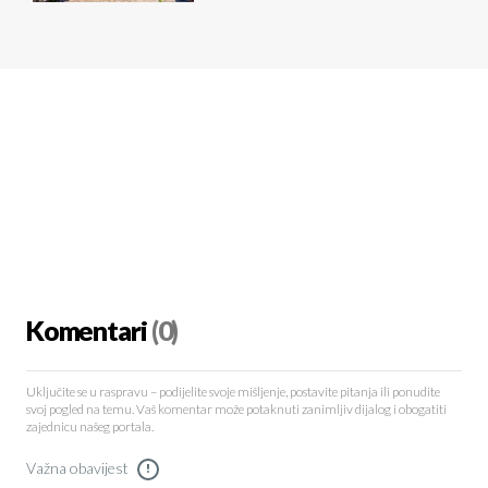
Komentari
(0)
Uključite se u raspravu – podijelite svoje mišljenje, postavite pitanja ili ponudite
svoj pogled na temu. Vaš komentar može potaknuti zanimljiv dijalog i obogatiti
zajednicu našeg portala.
Važna obavijest
!