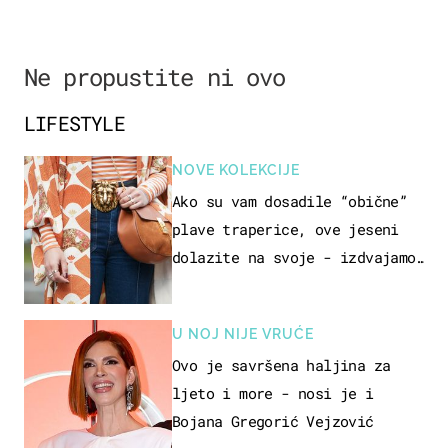
Ne propustite ni ovo
LIFESTYLE
NOVE KOLEKCIJE
Ako su vam dosadile “obične”
plave traperice, ove jeseni
dolazite na svoje - izdvajamo
15 hit modela
U NOJ NIJE VRUĆE
Ovo je savršena haljina za
ljeto i more - nosi je i
Bojana Gregorić Vejzović