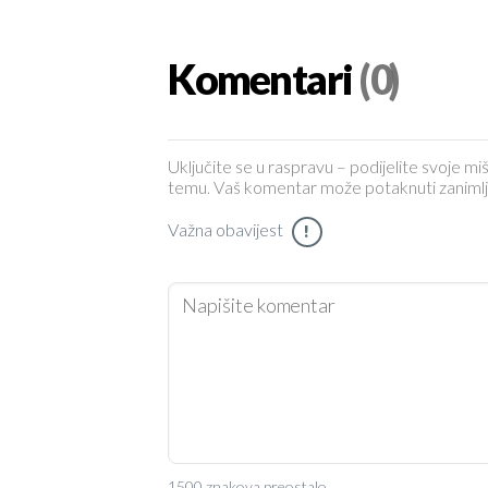
Komentari
(0)
Uključite se u raspravu – podijelite svoje miš
temu. Vaš komentar može potaknuti zanimljiv 
Važna obavijest
!
1500 znakova preostalo