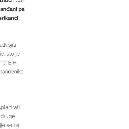
tralci
, 748
elanđani pa
erikanci,
dvojiti
e, što je
ici BIH,
stanovnika
planirati
S druge
dje se na