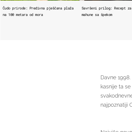
Čudo prirode: Predivna pješčana plaža
Savršeni prilog: Recept za
na 100 metara od mora
mahune sa špekom
Davne 1998. s
kasnije ta se
svakodnevne k
najpoznatiji