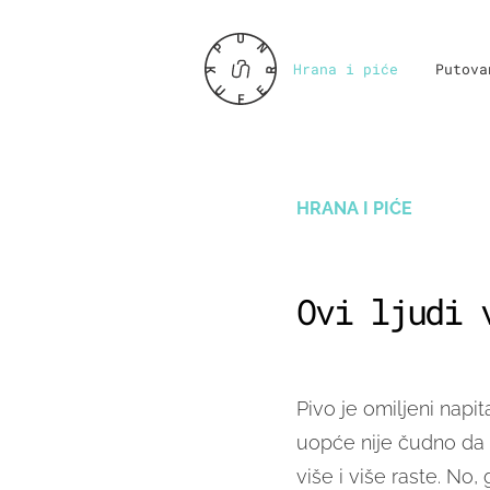
Hrana i piće
Putova
HRANA I PIĆE
Ovi ljudi 
Pivo je omiljeni napi
uopće nije čudno da
više i više raste. No,