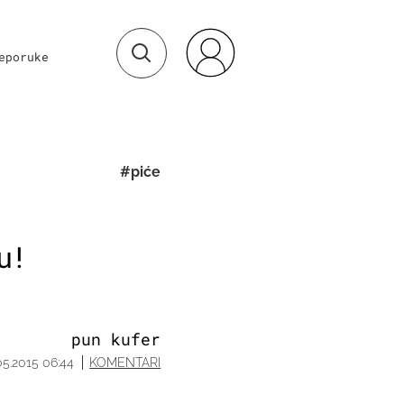
eporuke
#piće
u!
pun kufer
05.2015 06:44
KOMENTARI