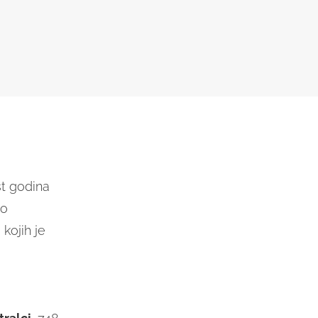
st godina
io
 kojih je