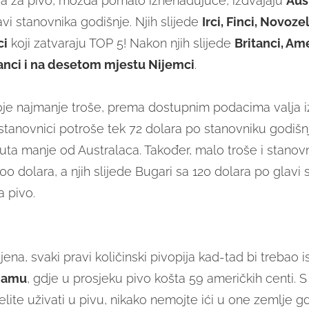
a za pivo, možda pomalo iznenađujuće, izdvajaju
Aus
vi stanovnika godišnje. Njih slijede
Irci, Finci, Novoz
ci
koji zatvaraju TOP 5! Nakon njih slijede
Britanci, Am
anci i na desetom mjestu Nijemci
.
je najmanje troše, prema dostupnim podacima valja iz
i stanovnici potroše tek 72 dolara po stanovniku godišnj
puta manje od Australaca. Također, malo troše i stanovn
0 dolara, a njih slijede Bugari sa 120 dolara po glavi 
a pivo.
ijena, svaki pravi količinski pivopija kad-tad bi trebao is
namu
, gdje u prosjeku pivo košta 59 američkih centi. 
elite uživati u pivu, nikako nemojte ići u one zemlje g