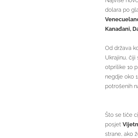
Najviše novc
dolara po gla
Venecuelan
Kanađani, D
Od država ko
Ukrajinu, čij
otprilike 10 
negdje oko 10
potrošenih n
Što se tiče c
posjet
Vijet
strane, ako ž