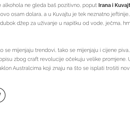
 alkohola ne gleda baš pozitivno, poput
Irana i Kuvaj
tovo osam dolara, a u Kuvajtu je tek neznatno jeftinij
 dubok džep za uživanje u napitku od vode, ječma, hme
 se mijenjaju trendovi, tako se mijenjaju i cijene piva,
pisu zbog craft revolucije očekuju velike promjene.
lon Australcima koji znaju na što se isplati trošiti nov