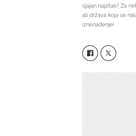
sjajan napitak?
Za nek
ali država koja se na
iznenađenje!