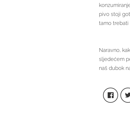
konzumiranje
pivo stoji go
tamo trebati
Naravno, kako
sljedećem po
naš dubok nak