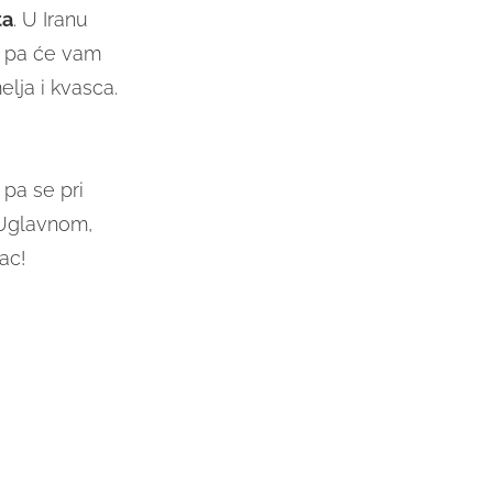
ta
. U Iranu
e, pa će vam
lja i kvasca.
 pa se pri
 Uglavnom,
ac!