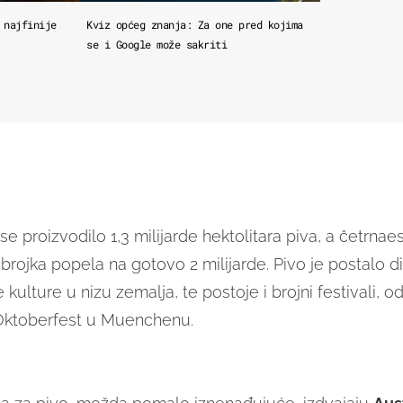
 najfinije
Kviz općeg znanja: Za one pred kojima
se i Google može sakriti
e proizvodilo 1,3 milijarde hektolitara piva, a četrnae
 brojka popela na gotovo 2 milijarde. Pivo je postalo d
ulture u nizu zemalja, te postoje i brojni festivali, od
 Oktoberfest u Muenchenu.