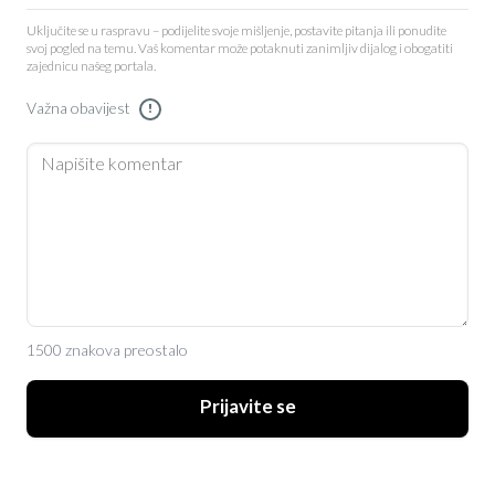
Uključite se u raspravu – podijelite svoje mišljenje, postavite pitanja ili ponudite
svoj pogled na temu. Vaš komentar može potaknuti zanimljiv dijalog i obogatiti
zajednicu našeg portala.
Važna obavijest
!
1500 znakova preostalo
Prijavite se