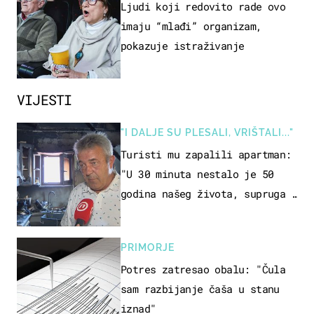
OSOBA
Ljudi koji redovito rade ovo
imaju “mlađi” organizam,
pokazuje istraživanje
VIJESTI
"I DALJE SU PLESALI, VRIŠTALI..."
Turisti mu zapalili apartman:
"U 30 minuta nestalo je 50
godina našeg života, supruga i
ja ne možemo oka sklopiti"
PRIMORJE
Potres zatresao obalu: "Čula
sam razbijanje čaša u stanu
iznad"