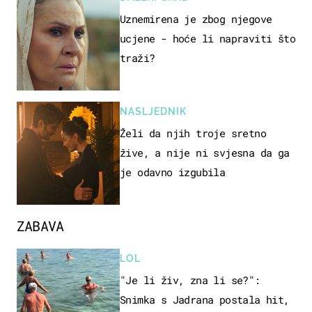
Uznemirena je zbog njegove
ucjene - hoće li napraviti što
traži?
NASLJEDNIK
Želi da njih troje sretno
žive, a nije ni svjesna da ga
je odavno izgubila
ZABAVA
LOL
"Je li živ, zna li se?":
Snimka s Jadrana postala hit,