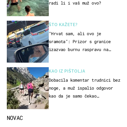
radi li i vaš muž ovo?
ŠTO KAŽETE?
"Hrvat sam, ali ovo je
sramota": Prizor s granice
izazvao burnu raspravu na
društvenim mrežama
KAO IZ PIŠTOLJA
Dobacila komentar trudnici bez
noge, a muž ispalio odgovor
kao da je samo čekao…
NOVAC