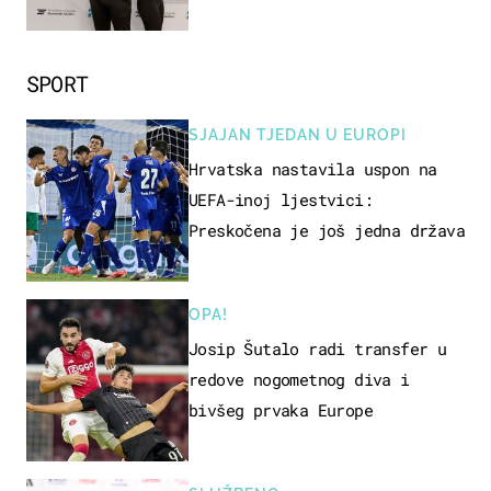
razvoj
SPORT
SJAJAN TJEDAN U EUROPI
Hrvatska nastavila uspon na
UEFA-inoj ljestvici:
Preskočena je još jedna država
OPA!
Josip Šutalo radi transfer u
redove nogometnog diva i
bivšeg prvaka Europe