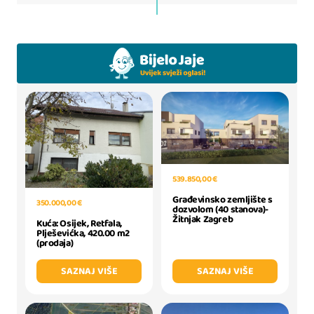
539.850,00 €
Građevinsko zemljište s
350.000,00 €
dozvolom (40 stanova)-
Žitnjak Zagreb
Kuća: Osijek, Retfala,
Plješevićka, 420.00 m2
(prodaja)
SAZNAJ VIŠE
SAZNAJ VIŠE