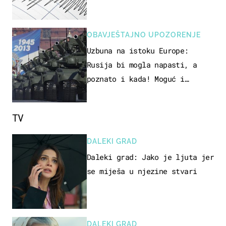
OBAVJEŠTAJNO UPOZORENJE
Uzbuna na istoku Europe:
Rusija bi mogla napasti, a
poznato i kada! Moguć i
kopneni upad u članicu NATO-a
TV
DALEKI GRAD
Daleki grad: Jako je ljuta jer
se miješa u njezine stvari
DALEKI GRAD