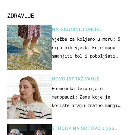
ZDRAVLJE
NAJSIGURNIJI OBLIK
REKREACIJE
Vježbe za koljeno u moru: 5
sigurnih vježbi koje mogu
smanjiti bol i poboljšati
pokretljivost
NOVO ISTRAŽIVANJE
Hormonska terapija u
menopauzi: Žene koje je
koriste imaju znatno manji
rizik od ovoga
STUDIJA NA GOTOVO 1.900