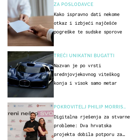
ZA POSLODAVCE
Kako ispravno dati nekome
otkaz i izbjeći najčešće
pogreške te sudske sporove
TREĆI UNIKATNI BUGATTI
Nazvan je po vrsti
srednjovjekovnog viteškog
konja i visok samo metar
POKROVITELJ PHILIP MORRIS
ZAGREB
Digitalna rješenja za stvarne
probleme: Dva hrvatska
projekta dobila potporu za