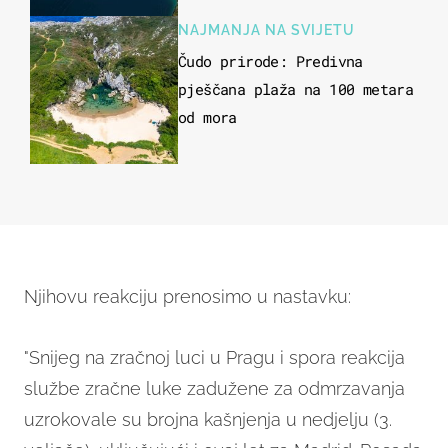
NAJMANJA NA SVIJETU
Čudo prirode: Predivna
pješčana plaža na 100 metara
od mora
Njihovu reakciju prenosimo u nastavku:
"Snijeg na zračnoj luci u Pragu i spora reakcija
službe zračne luke zadužene za odmrzavanja
uzrokovale su brojna kašnjenja u nedjelju (3.