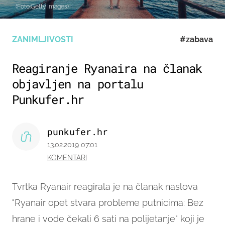
(Foto:Getty Images)
ZANIMLJIVOSTI
#zabava
Reagiranje Ryanaira na članak
objavljen na portalu
Punkufer.hr
punkufer.hr
13.02.2019 07:01
KOMENTARI
Tvrtka Ryanair reagirala je na članak naslova
"Ryanair opet stvara probleme putnicima: Bez
hrane i vode čekali 6 sati na polijetanje" koji je