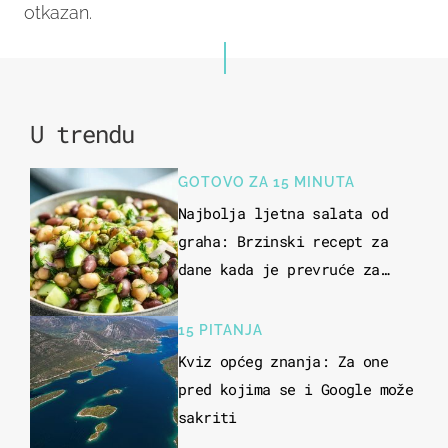
otkazan.
U trendu
GOTOVO ZA 15 MINUTA
Najbolja ljetna salata od
graha: Brzinski recept za
dane kada je prevruće za
kuhanje
15 PITANJA
Kviz općeg znanja: Za one
pred kojima se i Google može
sakriti