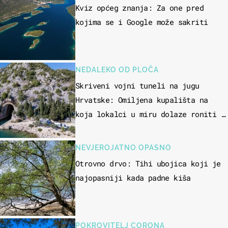
Kviz općeg znanja: Za one pred
kojima se i Google može sakriti
NEDALEKO OD PLOČA
Skriveni vojni tuneli na jugu
Hrvatske: Omiljena kupališta na
koja lokalci u miru dolaze roniti i
skakati u more
NEVJEROJATNO OPASNO
Otrovno drvo: Tihi ubojica koji je
najopasniji kada padne kiša
POKROVITELJ CORONA