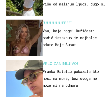
više od milijun ljudi, dugo se
borila s opakom bolešću
"UUUUUUFFFF"
Vau, koje noge! Ružičasti
badić istaknuo je najbolje
adute Maje Šuput
VRLO ZANIMLJIVO!
Franka Batelić pokazala što
nosi na more, bez ovoga ne
može ni na odmoru