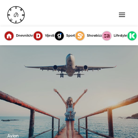
Dnevnik.hr
Vijesti
Sport
Showbizz
Lifestyle
Avion