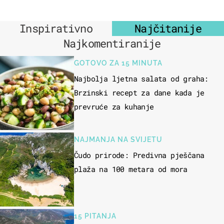
Inspirativno
Najčitanije
Najkomentiranije
GOTOVO ZA 15 MINUTA
Najbolja ljetna salata od graha:
Brzinski recept za dane kada je
prevruće za kuhanje
NAJMANJA NA SVIJETU
Čudo prirode: Predivna pješčana
plaža na 100 metara od mora
15 PITANJA