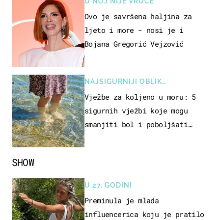
U NOJ NIJE VRUĆE
Ovo je savršena haljina za
ljeto i more - nosi je i
Bojana Gregorić Vejzović
NAJSIGURNIJI OBLIK
REKREACIJE
Vježbe za koljeno u moru: 5
sigurnih vježbi koje mogu
smanjiti bol i poboljšati
pokretljivost
SHOW
U 27. GODINI
Preminula je mlada
influencerica koju je pratilo