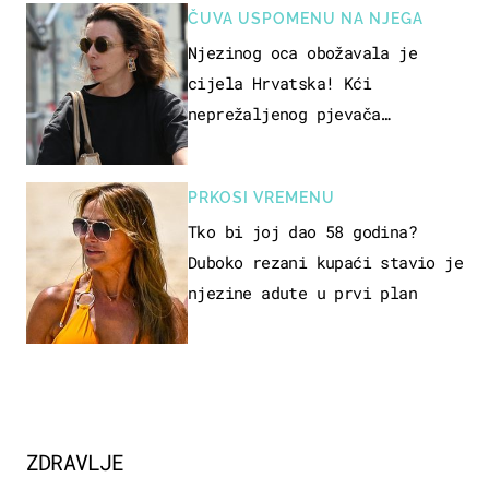
ČUVA USPOMENU NA NJEGA
Njezinog oca obožavala je
cijela Hrvatska! Kći
neprežaljenog pjevača
projurila špicom na dva kotača
PRKOSI VREMENU
Tko bi joj dao 58 godina?
Duboko rezani kupaći stavio je
njezine adute u prvi plan
ZDRAVLJE