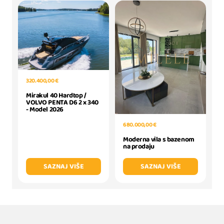
320.400,00 €
Mirakul 40 Hardtop /
VOLVO PENTA D6 2 x 340
- Model 2026
680.000,00 €
Moderna vila s bazenom
na prodaju
SAZNAJ VIŠE
SAZNAJ VIŠE