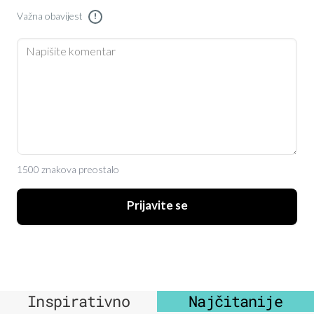
Važna obavijest
!
1500 znakova preostalo
Prijavite se
Inspirativno
Najčitanije