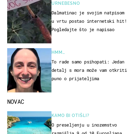
URNEBESNO
Dalmatinac je svojim natpisom
u vrtu postao internetski hit!
Pogledajte što je napisao
HMM…
To rade samo psihopati: Jedan
detalj s mora može vam otkriti
puno o prijateljima
NOVAC
KAMO BI OTIŠLI?
O preseljenju u inozemstvo
razmišlja 9 od 10 Europljana