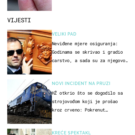
zaustaviti?
VIJESTI
VELIKI PAD
Neviđene mjere osiguranja:
Godinama se skrivao i gradio
carstvo, a sada su za njegovo
izručenje naručili posebno
vozilo
NOVI INCIDENT NA PRUZI
HŽ otkrio što se dogodilo sa
strojovođom koji je prošao
kroz crveno: Pokrenut
inspekcijski nadzor
KREĆE SPEKTAKL