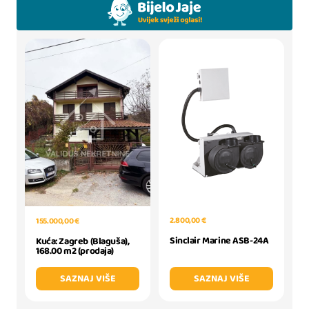
2.800,00 €
155.000,00 €
Sinclair Marine ASB-24A
Kuća: Zagreb (Blaguša),
168.00 m2 (prodaja)
SAZNAJ VIŠE
SAZNAJ VIŠE