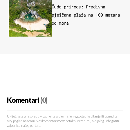
Čudo prirode: Predivna
pješčana plaža na 100 metara
od mora
Komentari
(0)
Uključite se u raspravu – podijelite svoje mišljenje, postavite pitanja ili ponudite
svoj pogled na temu. Vaš komentar može potaknuti zanimljiv dijalog i obogatiti
zajednicu našeg portala.