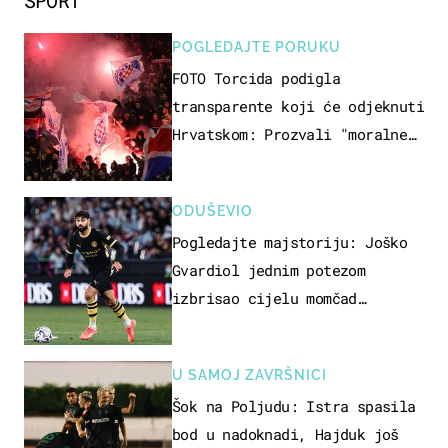
SPORT
POGLEDAJTE PORUKU
FOTO Torcida podigla
transparente koji će odjeknuti
Hrvatskom: Prozvali "moralne
vertikale"
ODUŠEVIO
Pogledajte majstoriju: Joško
Gvardiol jednim potezom
izbrisao cijelu momčad
Atletica
U SAMOJ ZAVRŠNICI
Šok na Poljudu: Istra spasila
bod u nadoknadi, Hajduk još