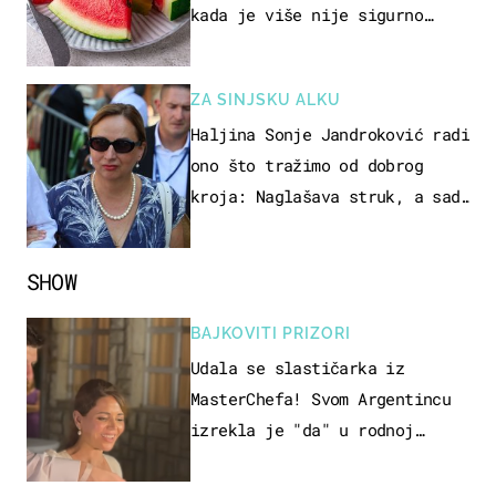
kada je više nije sigurno
jesti?
ZA SINJSKU ALKU
Haljina Sonje Jandroković radi
ono što tražimo od dobrog
kroja: Naglašava struk, a sada
je i na sniženju
SHOW
BAJKOVITI PRIZORI
Udala se slastičarka iz
MasterChefa! Svom Argentincu
izrekla je "da" u rodnoj
Hercegovini