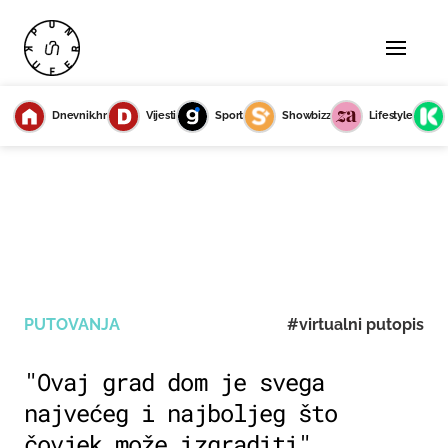
Dnevnik.hr
Vijesti
Sport
Showbizz
Lifestyle
PUTOVANJA
#virtualni putopis
"Ovaj grad dom je svega
najvećeg i najboljeg što
čovjek može izgraditi"