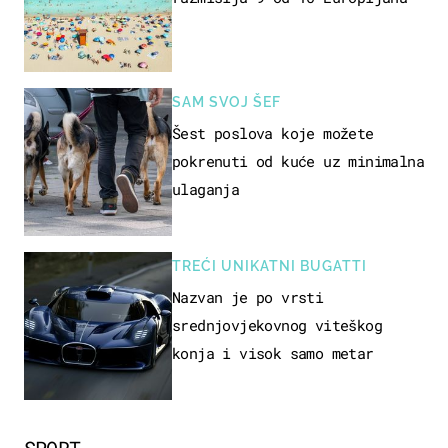
SAM SVOJ ŠEF
Šest poslova koje možete
pokrenuti od kuće uz minimalna
ulaganja
TREĆI UNIKATNI BUGATTI
Nazvan je po vrsti
srednjovjekovnog viteškog
konja i visok samo metar