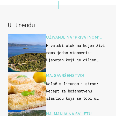
U trendu
UŽIVANJE NA "PRIVATNOM"
OTOKU
Hrvatski otok na kojem živi
samo jedan stanovnik:
Ljepotan koji je diljem
svijeta poznat po svojem
"bijelom zlatu"
MA, SAVRŠENSTVO!
Kolač s limunom i sirom:
Recept za božanstvenu
slasticu koja se topi u
ustima
NAJMANJA NA SVIJETU