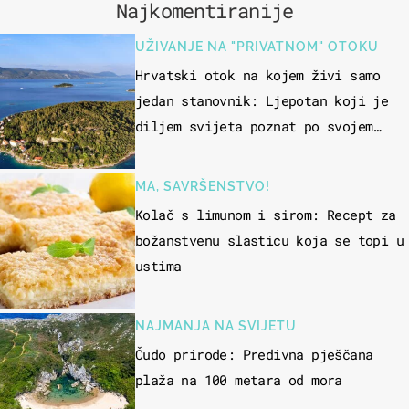
Najkomentiranije
UŽIVANJE NA "PRIVATNOM" OTOKU
Hrvatski otok na kojem živi samo
jedan stanovnik: Ljepotan koji je
diljem svijeta poznat po svojem
"bijelom zlatu"
MA, SAVRŠENSTVO!
Kolač s limunom i sirom: Recept za
božanstvenu slasticu koja se topi u
ustima
NAJMANJA NA SVIJETU
Čudo prirode: Predivna pješčana
plaža na 100 metara od mora