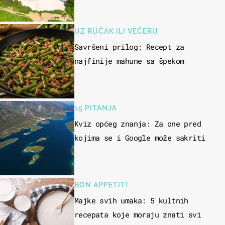
UZ RUČAK ILI VEČERU
Savršeni prilog: Recept za
najfinije mahune sa špekom
15 PITANJA
Kviz općeg znanja: Za one pred
kojima se i Google može sakriti
BON APPETIT!
Majke svih umaka: 5 kultnih
recepata koje moraju znati svi