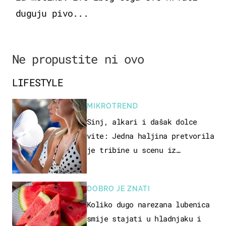
duguju pivo...
Ne propustite ni ovo
LIFESTYLE
MIKROTREND
Sinj, alkari i dašak dolce
vite: Jedna haljina pretvorila
je tribine u scenu iz
talijanskog filma
DOBRO JE ZNATI
Koliko dugo narezana lubenica
smije stajati u hladnjaku i