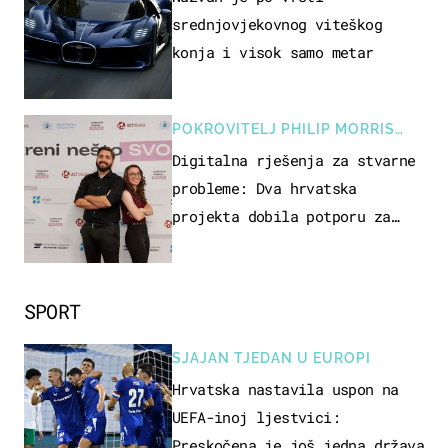
srednjovjekovnog viteškog
konja i visok samo metar
POKROVITELJ PHILIP MORRIS
ZAGREB
Digitalna rješenja za stvarne
probleme: Dva hrvatska
projekta dobila potporu za
razvoj
SPORT
SJAJAN TJEDAN U EUROPI
Hrvatska nastavila uspon na
UEFA-inoj ljestvici:
Preskočena je još jedna država