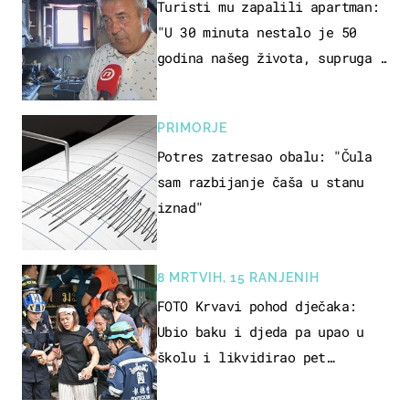
Turisti mu zapalili apartman:
"U 30 minuta nestalo je 50
godina našeg života, supruga i
ja ne možemo oka sklopiti"
PRIMORJE
Potres zatresao obalu: "Čula
sam razbijanje čaša u stanu
iznad"
8 MRTVIH, 15 RANJENIH
FOTO Krvavi pohod dječaka:
Ubio baku i djeda pa upao u
školu i likvidirao pet
nastavnika