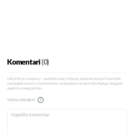
Komentari
(0)
Uključite se u raspravu – podijelite svoje mišljenje, postavite pitanja ili ponudite
svoj pogled na temu. Vaš komentar može potaknuti zanimljiv dijalog i obogatiti
zajednicu našeg portala.
Važna obavijest
!