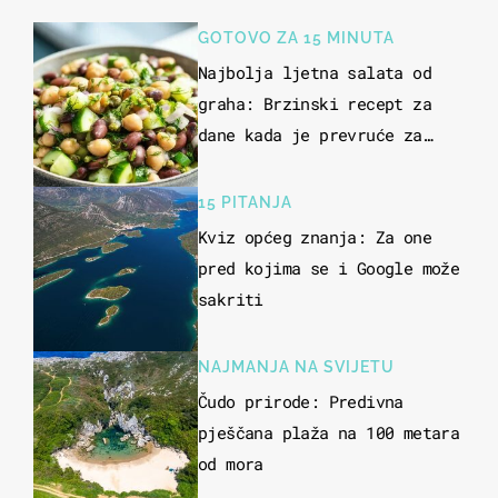
GOTOVO ZA 15 MINUTA
Najbolja ljetna salata od
graha: Brzinski recept za
dane kada je prevruće za
kuhanje
15 PITANJA
Kviz općeg znanja: Za one
pred kojima se i Google može
sakriti
NAJMANJA NA SVIJETU
Čudo prirode: Predivna
pješčana plaža na 100 metara
od mora