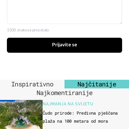
1500 znakova preostalo
Prijavite se
Inspirativno
Najčitanije
Najkomentiranije
NAJMANJA NA SVIJETU
Čudo prirode: Predivna pješčana
plaža na 100 metara od mora