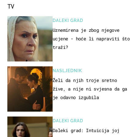
TV
DALEKI GRAD
Uznemirena je zbog njegove
ucjene - hoće li napraviti što
traži?
NASLJEDNIK
Želi da njih troje sretno
žive, a nije ni svjesna da ga
je odavno izgubila
DALEKI GRAD
Daleki grad: Intuicija joj