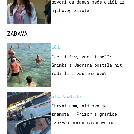
govori da danas neće otići iz
njihovog života
ZABAVA
LOL
"Je li živ, zna li se?":
Snimka s Jadrana postala hit,
radi li i vaš muž ovo?
ŠTO KAŽETE?
"Hrvat sam, ali ovo je
sramota": Prizor s granice
izazvao burnu raspravu na
društvenim mrežama