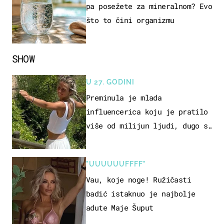
pa posežete za mineralnom? Evo
što to čini organizmu
SHOW
U 27. GODINI
Preminula je mlada
influencerica koju je pratilo
više od milijun ljudi, dugo se
borila s opakom bolešću
"UUUUUUFFFF"
Vau, koje noge! Ružičasti
badić istaknuo je najbolje
adute Maje Šuput