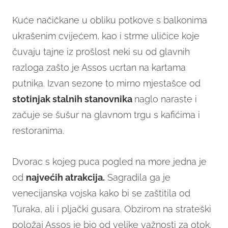
Kuće načičkane u obliku potkove s balkonima
ukrašenim cvijećem, kao i strme uličice koje
čuvaju tajne iz prošlost neki su od glavnih
razloga zašto je Assos ucrtan na kartama
putnika. Izvan sezone to mirno mjestašce od
stotinjak stalnih stanovnika
naglo naraste i
začuje se šušur na glavnom trgu s kafićima i
restoranima.
Dvorac s kojeg puca pogled na more jedna je
od
najvećih atrakcija.
Sagradila ga je
venecijanska vojska kako bi se zaštitila od
Turaka, ali i pljački gusara. Obzirom na strateški
položaj Assos je bio od velike važnosti za otok.