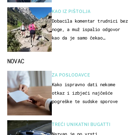
KAO IZ PIŠTOLJA
Dobacila komentar trudnici bez
noge, a muž ispalio odgovor
kao da je samo čekao…
NOVAC
ZA POSLODAVCE
Kako ispravno dati nekome
otkaz i izbjeći najčešće
pogreške te sudske sporove
TREĆI UNIKATNI BUGATTI
Nazvan je po vrsti