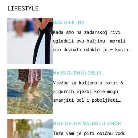
LIFESTYLE
BAŠ EFEKTNA
Kada smo na zadarskoj rivi
ugledali ovu haljinu, morali
smo doznati odakle je – košta
samo 18 eura
NAJSIGURNIJI OBLIK
REKREACIJE
Vježbe za koljeno u moru: 5
sigurnih vježbi koje mogu
smanjiti bol i poboljšati
pokretljivost
NIJE UVIJEK NAJBOLJI IZBOR
Teže vam je piti običnu vodu