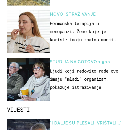
NOVO ISTRAŽIVANJE
Hormonska terapija u
menopauzi: Žene koje je
koriste imaju znatno manji
rizik od ovoga
STUDIJA NA GOTOVO 1.900
OSOBA
Ljudi koji redovito rade ovo
imaju “mlađi” organizam,
pokazuje istraživanje
VIJESTI
"I DALJE SU PLESALI, VRIŠTALI..."