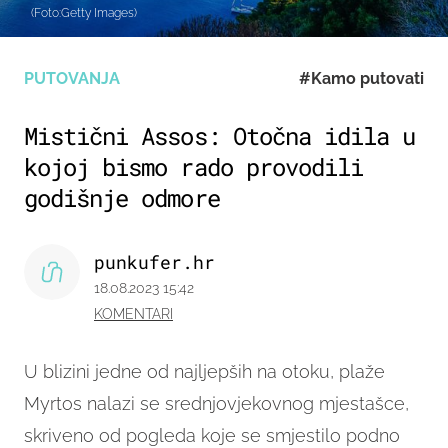
(Foto:Getty Images)
PUTOVANJA
#Kamo putovati
Mistični Assos: Otočna idila u
kojoj bismo rado provodili
godišnje odmore
punkufer.hr
18.08.2023 15:42
KOMENTARI
U blizini jedne od najljepših na otoku, plaže
Myrtos nalazi se srednjovjekovnog mjestašce,
skriveno od pogleda koje se smjestilo podno