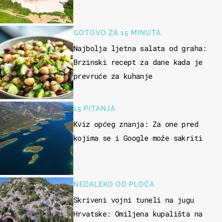
GOTOVO ZA 15 MINUTA
Najbolja ljetna salata od graha:
Brzinski recept za dane kada je
prevruće za kuhanje
15 PITANJA
Kviz općeg znanja: Za one pred
kojima se i Google može sakriti
NEDALEKO OD PLOČA
Skriveni vojni tuneli na jugu
Hrvatske: Omiljena kupališta na