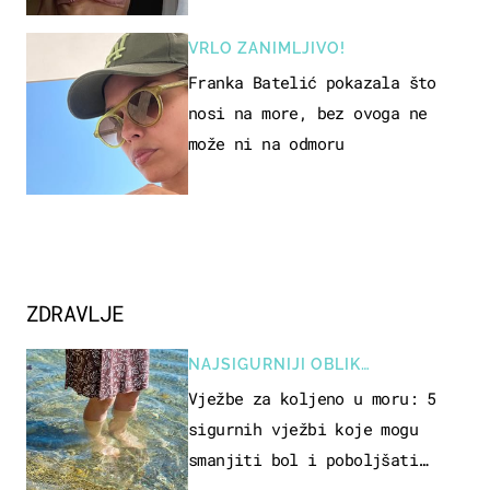
VRLO ZANIMLJIVO!
Franka Batelić pokazala što
nosi na more, bez ovoga ne
može ni na odmoru
ZDRAVLJE
NAJSIGURNIJI OBLIK
REKREACIJE
Vježbe za koljeno u moru: 5
sigurnih vježbi koje mogu
smanjiti bol i poboljšati
pokretljivost