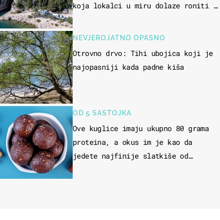
koja lokalci u miru dolaze roniti i
skakati u more
NEVJEROJATNO OPASNO
Otrovno drvo: Tihi ubojica koji je
najopasniji kada padne kiša
OD 5 SASTOJKA
Ove kuglice imaju ukupno 80 grama
proteina, a okus im je kao da
jedete najfinije slatkiše od
čokolade