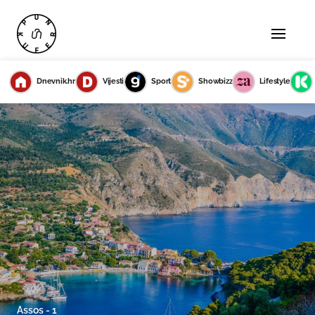
Dnevnik.hr
Vijesti
Sport
Showbizz
Lifestyle
Assos - 1