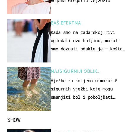
Bojana Gregorić Vejzović
BAŠ EFEKTNA
Kada smo na zadarskoj rivi
ugledali ovu haljinu, morali
smo doznati odakle je – košta
samo 18 eura
NAJSIGURNIJI OBLIK
REKREACIJE
Vježbe za koljeno u moru: 5
sigurnih vježbi koje mogu
smanjiti bol i poboljšati
pokretljivost
SHOW