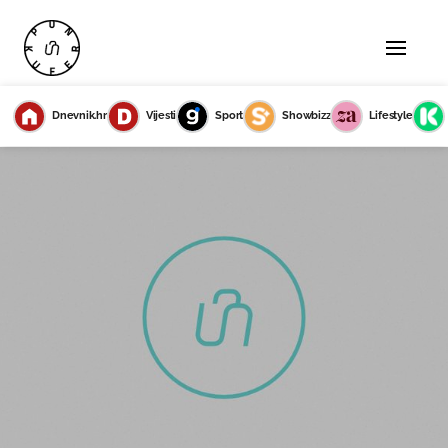
Dnevnik.hr
Vijesti
Sport
Showbizz
Lifestyle