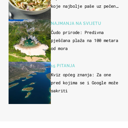
koje najbolje paše uz pečeno
meso
NAJMANJA NA SVIJETU
Čudo prirode: Predivna
pješčana plaža na 100 metara
od mora
15 PITANJA
Kviz općeg znanja: Za one
pred kojima se i Google može
sakriti