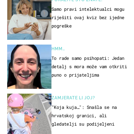
Samo pravi intelektualci mogu
riješiti ovaj kviz bez ijedne
pogreške
HMM…
To rade samo psihopati: Jedan
detalj s mora može vam otkriti
puno o prijateljima
ZAMJERATE LI JOJ?
"Koja kuja…": Snašla se na
hrvatskoj granici, ali
gledatelji su podijeljeni