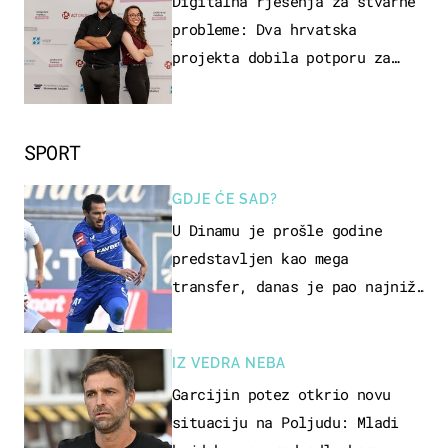
Digitalna rješenja za stvarne
probleme: Dva hrvatska
projekta dobila potporu za
razvoj
SPORT
GDJE ĆE SAD?
U Dinamu je prošle godine
predstavljen kao mega
transfer, danas je pao najniže
u karijeri
IZ VEDRA NEBA
Garcijin potez otkrio novu
situaciju na Poljudu: Mladi