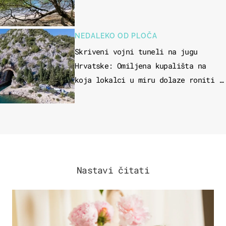
NEDALEKO OD PLOČA
Skriveni vojni tuneli na jugu
Hrvatske: Omiljena kupališta na
koja lokalci u miru dolaze roniti i
skakati u more
Nastavi čitati
MODA & LJEPOTA