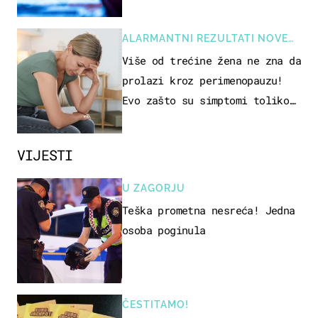
ALARMANTNI REZULTATI NOVE
STUDIJE
Više od trećine žena ne zna da
prolazi kroz perimenopauzu!
Evo zašto su simptomi toliko
zbunjujući
VIJESTI
U ZAGORJU
Teška prometna nesreća! Jedna
osoba poginula
ČESTITAMO!