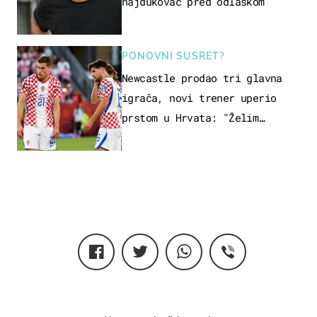
hajdukovac pred odlaskom
PONOVNI SUSRET?
Newcastle prodao tri glavna
igrača, novi trener uperio
prstom u Hrvata: "Želim
njega!"