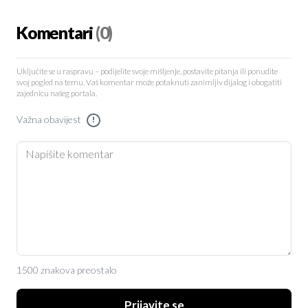
Komentari
(0)
Uključite se u raspravu – podijelite svoje mišljenje, postavite pitanja ili ponudite
svoj pogled na temu. Vaš komentar može potaknuti zanimljiv dijalog i obogatiti
zajednicu našeg portala.
Važna obavijest
!
1500 znakova preostalo
Prijavite se