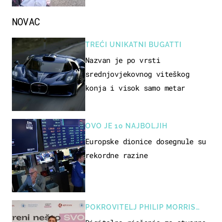
NOVAC
TREĆI UNIKATNI BUGATTI
Nazvan je po vrsti
srednjovjekovnog viteškog
konja i visok samo metar
OVO JE 10 NAJBOLJIH
Europske dionice dosegnule su
rekordne razine
POKROVITELJ PHILIP MORRIS
ZAGREB