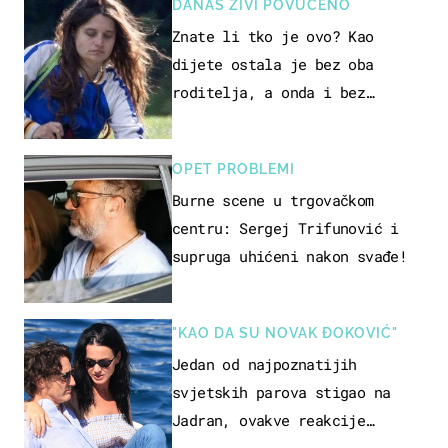
DANAS ŽIVI POVUČENO
Znate li tko je ovo? Kao
dijete ostala je bez oba
roditelja, a onda i bez
milijuna koje je trebala
naslijediti
OPET PROBLEMI
Burne scene u trgovačkom
centru: Sergej Trifunović i
supruga uhićeni nakon svađe!
"KAO DA SU NOVAK ĐOKOVIĆ"
Jedan od najpoznatijih
svjetskih parova stigao na
Jadran, ovakve reakcije
vjerojatno nisu očekivali