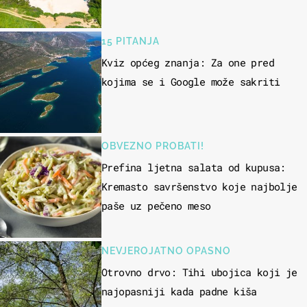
15 PITANJA
Kviz općeg znanja: Za one pred
kojima se i Google može sakriti
OBVEZNO PROBATI!
Prefina ljetna salata od kupusa:
Kremasto savršenstvo koje najbolje
paše uz pečeno meso
NEVJEROJATNO OPASNO
Otrovno drvo: Tihi ubojica koji je
najopasniji kada padne kiša