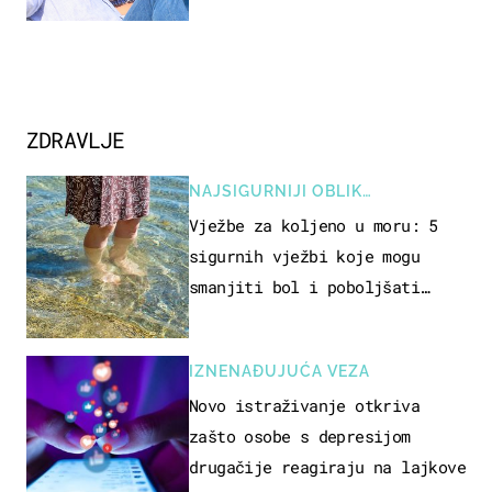
ZDRAVLJE
NAJSIGURNIJI OBLIK
REKREACIJE
Vježbe za koljeno u moru: 5
sigurnih vježbi koje mogu
smanjiti bol i poboljšati
pokretljivost
IZNENAĐUJUĆA VEZA
Novo istraživanje otkriva
zašto osobe s depresijom
drugačije reagiraju na lajkove