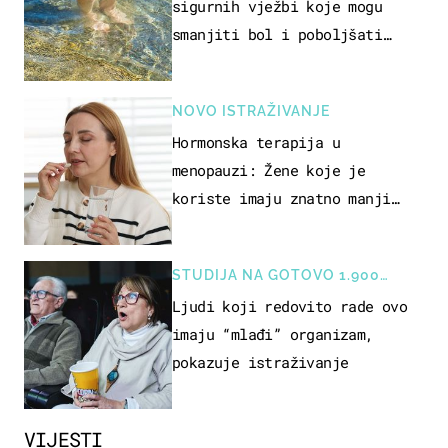
sigurnih vježbi koje mogu
smanjiti bol i poboljšati
pokretljivost
NOVO ISTRAŽIVANJE
Hormonska terapija u
menopauzi: Žene koje je
koriste imaju znatno manji
rizik od ovoga
STUDIJA NA GOTOVO 1.900
OSOBA
Ljudi koji redovito rade ovo
imaju “mlađi” organizam,
pokazuje istraživanje
VIJESTI