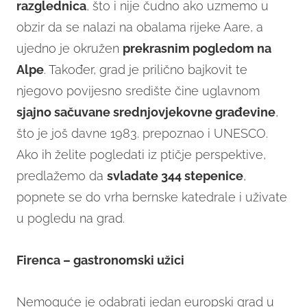
razglednica
, što i nije čudno ako uzmemo u
obzir da se nalazi na obalama rijeke Aare, a
ujedno je okružen
prekrasnim pogledom na
Alpe
. Također, grad je prilično bajkovit te
njegovo povijesno središte čine uglavnom
sjajno sačuvane srednjovjekovne građevine
,
što je još davne 1983. prepoznao i UNESCO.
Ako ih želite pogledati iz ptičje perspektive,
predlažemo da
svladate 344 stepenice
,
popnete se do vrha bernske katedrale i uživate
u pogledu na grad.
Firenca – gastronomski užici
Nemoguće je odabrati jedan europski grad u