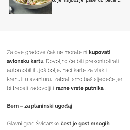
koje najbolje paše uz pečeno
meso
Za ove gradove čak ne morate ni
kupovati
avionsku kartu
. Dovoljno će biti prekontrolirati
automobil ili, još bolje, naći karte za vlak i
krenuti u avanturu. Izabrali smo baš sljedeće jer
bi trebali zadovoljiti
razne vrste putnika
...
Bern – za planinski ugođaj
Glavni grad Švicarske
čest je gost mnogih