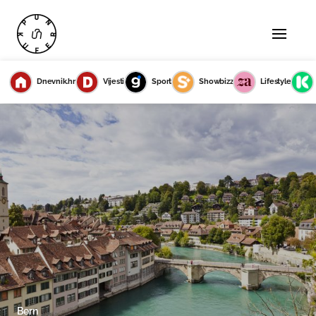
Dnevnik.hr
Vijesti
Sport
Showbizz
Lifestyle
Bern