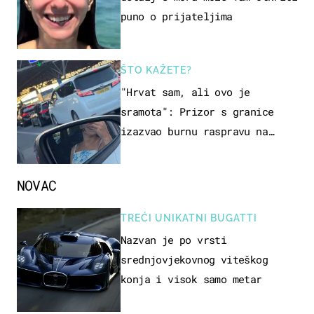
puno o prijateljima
ŠTO KAŽETE?
"Hrvat sam, ali ovo je
sramota": Prizor s granice
izazvao burnu raspravu na
društvenim mrežama
NOVAC
TREĆI UNIKATNI BUGATTI
Nazvan je po vrsti
srednjovjekovnog viteškog
konja i visok samo metar