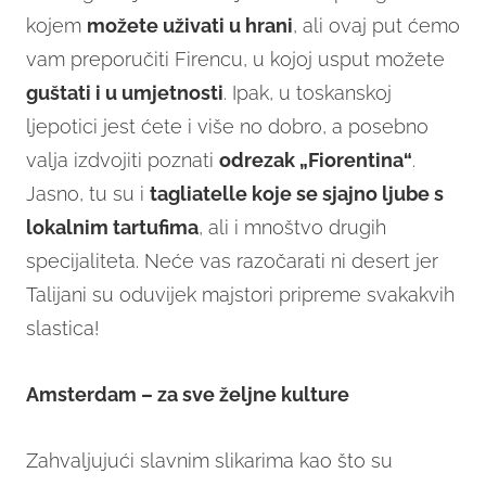
kojem
možete uživati u hrani
, ali ovaj put ćemo
vam preporučiti Firencu, u kojoj usput možete
guštati i u umjetnosti
. Ipak, u toskanskoj
ljepotici jest ćete i više no dobro, a posebno
valja izdvojiti poznati
odrezak „Fiorentina“
.
Jasno, tu su i
tagliatelle koje se sjajno ljube s
lokalnim tartufima
, ali i mnoštvo drugih
specijaliteta. Neće vas razočarati ni desert jer
Talijani su oduvijek majstori pripreme svakakvih
slastica!
Amsterdam – za sve željne kulture
Zahvaljujući slavnim slikarima kao što su