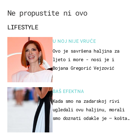
Ne propustite ni ovo
LIFESTYLE
U NOJ NIJE VRUĆE
Ovo je savršena haljina za
ljeto i more - nosi je i
Bojana Gregorić Vejzović
BAŠ EFEKTNA
Kada smo na zadarskoj rivi
ugledali ovu haljinu, morali
smo doznati odakle je – košta
samo 18 eura