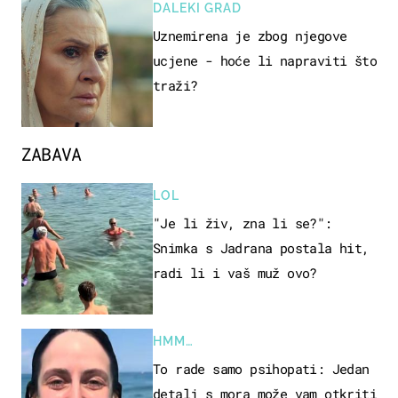
DALEKI GRAD
Uznemirena je zbog njegove
ucjene - hoće li napraviti što
traži?
ZABAVA
LOL
"Je li živ, zna li se?":
Snimka s Jadrana postala hit,
radi li i vaš muž ovo?
HMM…
To rade samo psihopati: Jedan
detalj s mora može vam otkriti