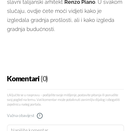
slavni talijanski arhitekt
Renzo Piano
. U svakom
slučaju, ovdje ćete moći vidjeti kako je
izgledala gradnja prošlosti, ali i kako izgleda
gradnja budućnosti.
Komentari
(0)
Uključite se u raspravu – podijelite svoje mišljenje, postavite pitanja ili ponudite
svoj pogled na temu. Vaš komentar može potaknuti zanimljiv dijalog i obogatiti
zajednicu našeg portala.
Važna obavijest
!