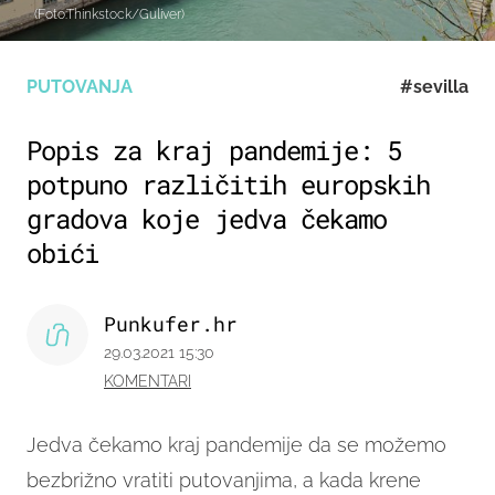
(Foto:Thinkstock/Guliver)
PUTOVANJA
#sevilla
Popis za kraj pandemije: 5
potpuno različitih europskih
gradova koje jedva čekamo
obići
Punkufer.hr
29.03.2021 15:30
KOMENTARI
Jedva čekamo kraj pandemije da se možemo
bezbrižno vratiti putovanjima, a kada krene