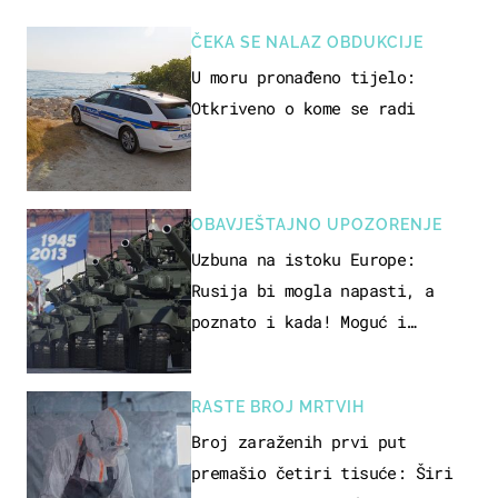
ČEKA SE NALAZ OBDUKCIJE
U moru pronađeno tijelo:
Otkriveno o kome se radi
OBAVJEŠTAJNO UPOZORENJE
Uzbuna na istoku Europe:
Rusija bi mogla napasti, a
poznato i kada! Moguć i
kopneni upad u članicu NATO-a
RASTE BROJ MRTVIH
Broj zaraženih prvi put
premašio četiri tisuće: Širi