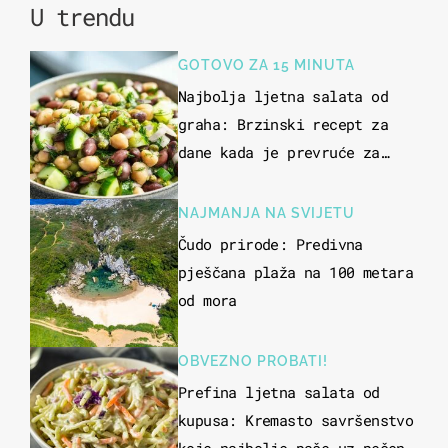
U trendu
GOTOVO ZA 15 MINUTA
Najbolja ljetna salata od
graha: Brzinski recept za
dane kada je prevruće za
kuhanje
NAJMANJA NA SVIJETU
Čudo prirode: Predivna
pješčana plaža na 100 metara
od mora
OBVEZNO PROBATI!
Prefina ljetna salata od
kupusa: Kremasto savršenstvo