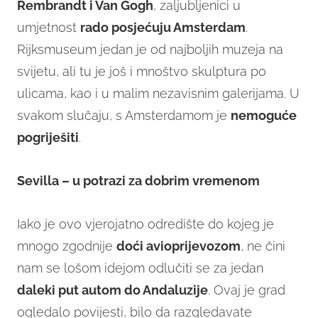
Rembrandt i Van Gogh
, zaljubljenici u
umjetnost
rado posjećuju Amsterdam
.
Rijksmuseum jedan je od najboljih muzeja na
svijetu, ali tu je još i mnoštvo skulptura po
ulicama, kao i u malim nezavisnim galerijama. U
svakom slučaju, s Amsterdamom je
nemoguće
pogriješiti
.
Sevilla – u potrazi za dobrim vremenom
Iako je ovo vjerojatno odredište do kojeg je
mnogo zgodnije
doći avioprijevozom
, ne čini
nam se lošom idejom odlučiti se za jedan
daleki put autom do Andaluzije
. Ovaj je grad
ogledalo povijesti, bilo da razgledavate