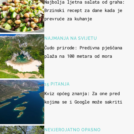
Najbolja ljetna salata od graha:
Brzinski recept za dane kada je
prevruće za kuhanje
NAJMANJA NA SVIJETU
Čudo prirode: Predivna pješčana
plaža na 100 metara od mora
15 PITANJA
Kviz općeg znanja: Za one pred
kojima se i Google može sakriti
NEVJEROJATNO OPASNO