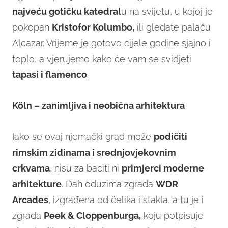
najveću gotičku katedral
u na svijetu, u kojoj je
pokopan
Kristofor Kolumbo,
ili gledate palaču
Alcazar. Vrijeme je gotovo cijele godine sjajno i
toplo, a vjerujemo kako će vam se svidjeti
tapasi i flamenco
.
Köln – zanimljiva i neobična arhitektura
Iako se ovaj njemački grad može
podičiti
rimskim zidinama i srednjovjekovnim
crkvama
, nisu za baciti ni
primjerci moderne
arhitekture
. Dah oduzima zgrada
WDR
Arcades
, izgrađena od čelika i stakla, a tu je i
zgrada
Peek & Cloppenburga,
koju potpisuje