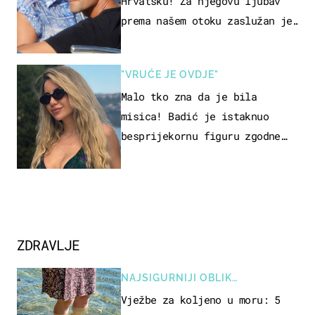
Hrvatsku! Za njegovu ljubav
prema našem otoku zaslužan je
jedan poznati Hrvat
"VRUĆE JE OVDJE"
Malo tko zna da je bila
misica! Badić je istaknuo
besprijekornu figuru zgodne
voditeljice
ZDRAVLJE
NAJSIGURNIJI OBLIK
REKREACIJE
Vježbe za koljeno u moru: 5