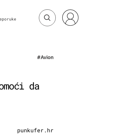
eporuke
#Avion
omoći da
punkufer.hr