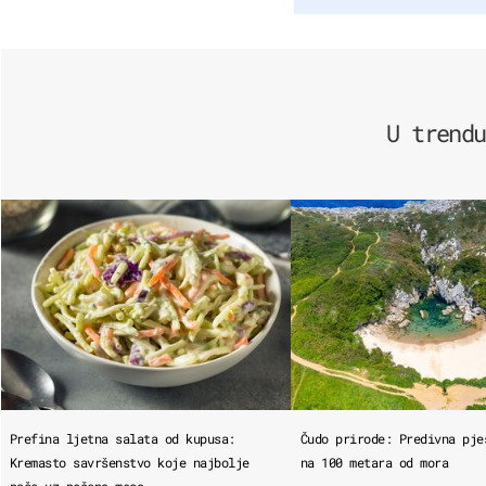
U trendu
Prefina ljetna salata od kupusa:
Čudo prirode: Predivna pje
Kremasto savršenstvo koje najbolje
na 100 metara od mora
paše uz pečeno meso