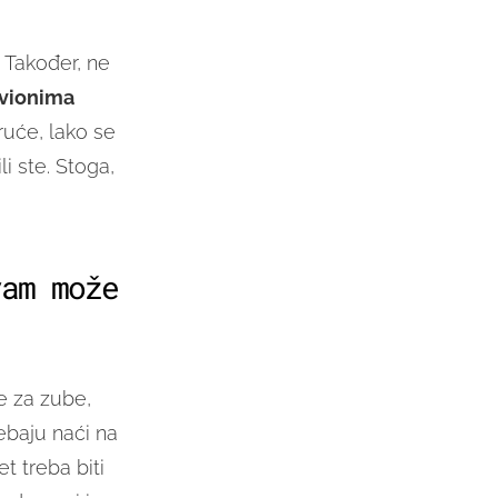
. Također, ne
vionima
ruće, lako se
i ste. Stoga,
vam može
 za zube,
ebaju naći na
t treba biti