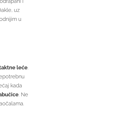
podrapani i
Dakle, uz
odnijim u
taktne leće
.
 nepotrebnu
ećaj kada
jabučice
. Ne
naočalama.