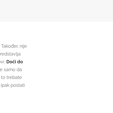
. Također, nije
redstavlja
vi.
Doći do
 Ne samo da
 to trebate
ipak postati