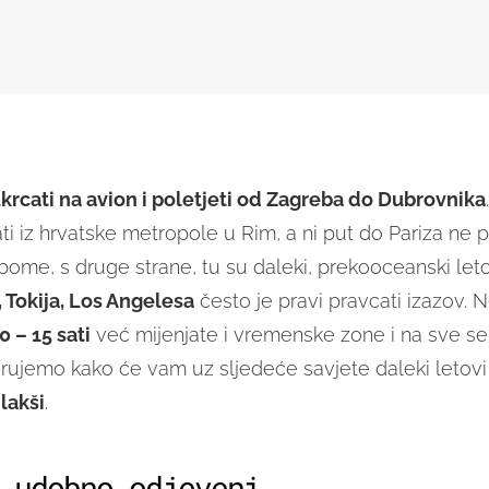
ukrcati na avion i poletjeti od Zagreba do Dubrovnika
ti iz hrvatske metropole u Rim, a ni put do Pariza ne p
 bome, s druge strane, tu su daleki, prekooceanski leto
Tokija, Los Angelesa
često je pravi pravcati izazov.
0 – 15 sati
već mijenjate i vremenske zone i na sve se
jerujemo kako će vam uz sljedeće savjete daleki letovi 
lakši
.
 udobno odjeveni