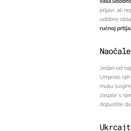
vaša udobno
prljavi, ali n
udobno oblač
ručnoj prtlja
Naočale
Jedan od naj
Umjesto nji
muku svojim 
zaspite s nj
dopustite da
Ukrcajt