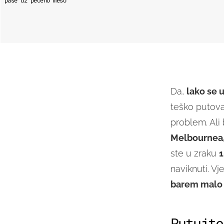
Da,
lako se 
teško putova
problem. Ali
Melbournea, 
ste u zraku
1
naviknuti. V
barem malo 
Putujte