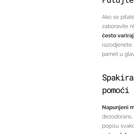
Ako se pitat
zaboravite ni
često varira
razodjenete, 
pamet u glav
Spakira
pomoći 
Napunjeni m
dezodorans, 
popisu svakog