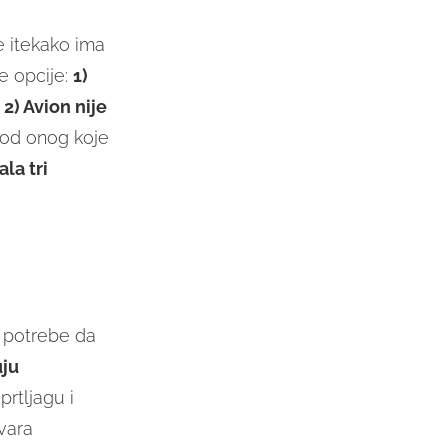
e itekako ima
e opcije:
1)
o
2) Avion nije
 od onog koje
la tri
 potrebe da
uju
prtljagu i
tvara