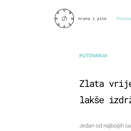
Hrana i piće
Putova
PUTOVANJA
Zlata vrij
lakše izdr
Jedan od najboljih sa