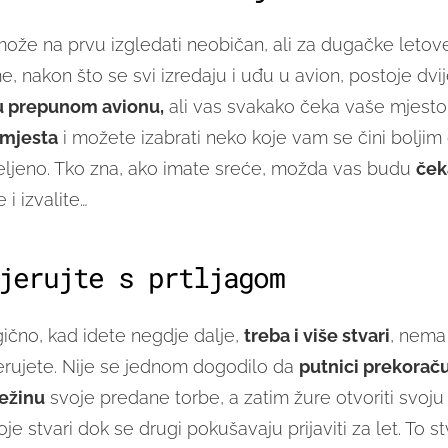
može na prvu izgledati neobičan, ali za dugačke letov
, nakon što se svi izredaju i uđu u avion, postoje dvij
 u prepunom avionu,
ali vas svakako čeka vaše mjest
 mjesta
i možete izabrati neko koje vam se čini boljim
eljeno. Tko zna, ako imate sreće, možda vas budu
čeka
e i izvalite…
jerujte s prtljagom
gično, kad idete negdje dalje,
treba i više stvari
, nema
jerujete. Nije se jednom dogodilo da
putnici prekorač
ežinu
svoje predane torbe, a zatim žure otvoriti svoju 
oje stvari dok se drugi pokušavaju prijaviti za let. To s