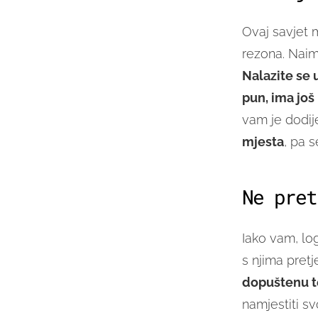
Ovaj savjet 
rezona. Naime
Nalazite se
pun, ima još
vam je dodij
mjesta
, pa s
Ne pret
Iako vam, lo
s njima pret
dopuštenu t
namjestiti sv