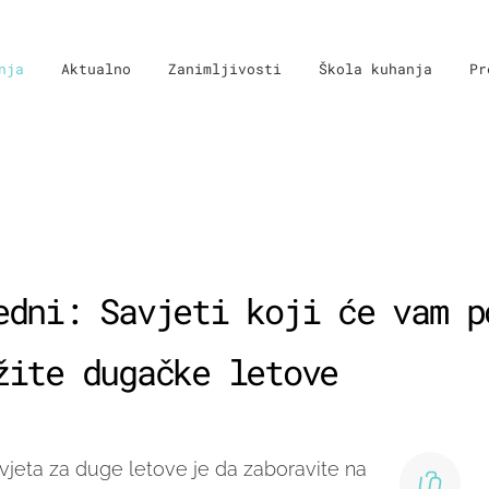
nja
Aktualno
Zanimljivosti
Škola kuhanja
Pr
edni: Savjeti koji će vam p
žite dugačke letove
vjeta za duge letove je da zaboravite na