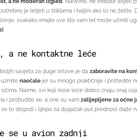
st, a ne moderan izgled
. Naravno, ne trebate letjeti 
epotrebno je letjeti u štiklama i haljini ako to ne želite. 
enje, svakako imajte sve što vam let može učiniti ug
zi
.
, a ne kontaktne leće
boljih savjeta za duge letove je da
zaboravite na kon
h uzmite
naočale
jer su mnogo praktičnije i prištedite
očima. Naime, svi koji nose leće dobro znaju onaj osj
ima i probudite se, a one su vam
zalijepljene za očne 
 se to dogodi i lijepo za dugačak put prednost dajte 
e se u avion zadnji