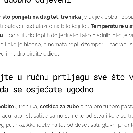
e
što ponijeti na dug let
,
trenirka
je uvijek dobar izbor
ti pulover kad ulazite na bilo koji let.
Temperature u a
ju
– od suludo toplih do jednako tako hladnih. Ako je v
ali ako je hladno, a nemate topli džemper – nagrabusil
u i mudro birajte odjeću.
jte u ručnu prtljagu sve što 
da se osjećate ugodno
obitel
, trenirka,
četkica za zube
s malom tubom paste
računalo i slušalice samo su neke od stvari koje se tr
 putnika. Ako idete na let od deset sati, glavni priorite