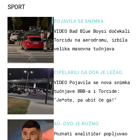
SPORT
POJAVILA SE SNIMKA
VIDEO Bad Blue Boysi dočekali
Torcidu na aerodromu, izbila
velika masovna tučnjava
CIPELARILI GA DOK JE LEŽAO
VIDEO Pojavila se nova snimka
tučnjave BBB-a i Torcide:
"Je*ote, pa ubit će ga!"
AU, OVO JE RUŽNO
Poznati analitičar popljuvao