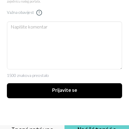
zajednicu našeg portala.
Važna obavijest
!
1500 znakova preostalo
Prijavite se