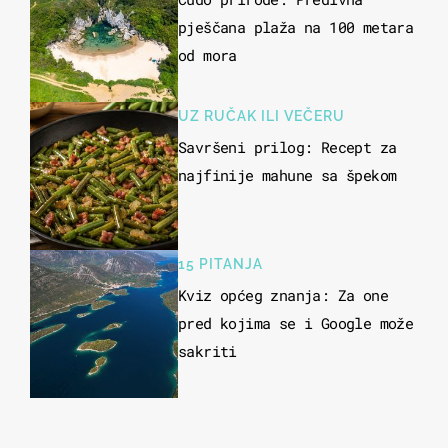
pješčana plaža na 100 metara
od mora
UZ RUČAK ILI VEČERU
Savršeni prilog: Recept za
najfinije mahune sa špekom
15 PITANJA
Kviz općeg znanja: Za one
pred kojima se i Google može
sakriti