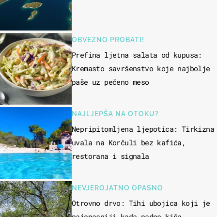
OBVEZNO PROBATI!
Prefina ljetna salata od kupusa:
Kremasto savršenstvo koje najbolje
paše uz pečeno meso
NAJLJEPŠA NA OTOKU?
Nepripitomljena ljepotica: Tirkizna
uvala na Korčuli bez kafića,
restorana i signala
NEVJEROJATNO OPASNO
Otrovno drvo: Tihi ubojica koji je
najopasniji kada padne kiša