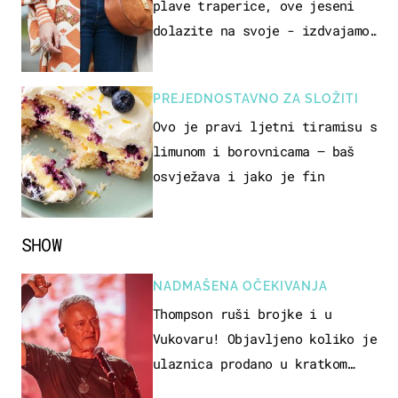
plave traperice, ove jeseni
dolazite na svoje - izdvajamo
15 hit modela
PREJEDNOSTAVNO ZA SLOŽITI
Ovo je pravi ljetni tiramisu s
limunom i borovnicama – baš
osvježava i jako je fin
SHOW
NADMAŠENA OČEKIVANJA
Thompson ruši brojke i u
Vukovaru! Objavljeno koliko je
ulaznica prodano u kratkom
vremenu