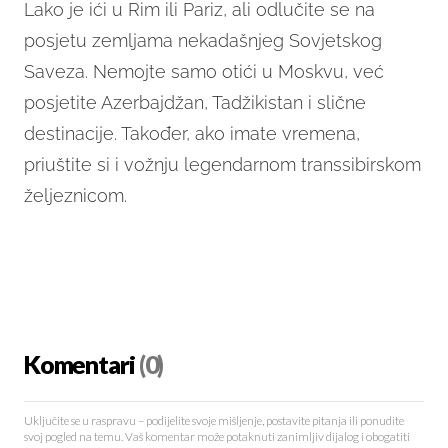
Lako je ići u Rim ili Pariz, ali odlučite se na
posjetu zemljama nekadašnjeg Sovjetskog
Saveza. Nemojte samo otići u Moskvu, već
posjetite Azerbajdžan, Tadžikistan i slične
destinacije. Također, ako imate vremena,
priuštite si i vožnju legendarnom transsibirskom
željeznicom.
Komentari
(0)
Uključite se u raspravu – podijelite svoje mišljenje, postavite pitanja ili ponudite
svoj pogled na temu. Vaš komentar može potaknuti zanimljiv dijalog i obogatiti