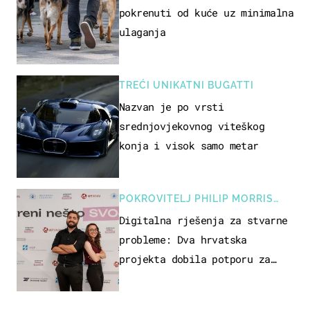
pokrenuti od kuće uz minimalna
ulaganja
TREĆI UNIKATNI BUGATTI
Nazvan je po vrsti
srednjovjekovnog viteškog
konja i visok samo metar
POKROVITELJ PHILIP MORRIS
ZAGREB
Digitalna rješenja za stvarne
probleme: Dva hrvatska
projekta dobila potporu za
razvoj