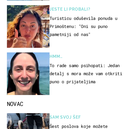
JESTE LI PROBALI?
Turisticu oduševila ponuda u
Primoštenu: "Oni su puno
pametniji od nas"
HMM…
To rade samo psihopati: Jedan
detalj s mora može vam otkriti
puno o prijateljima
NOVAC
SAM SVOJ ŠEF
Šest poslova koje možete