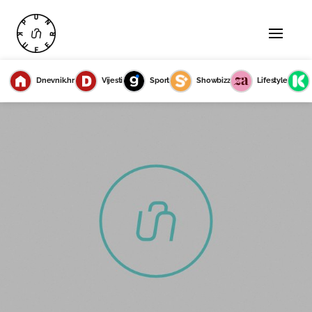
Dnevnik.hr
Vijesti
Sport
Showbizz
Lifestyle