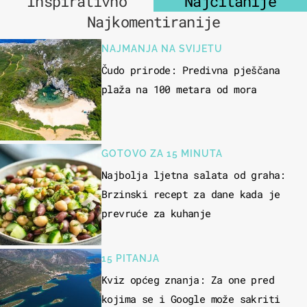
Inspirativno
Najčitanije
Najkomentiranije
NAJMANJA NA SVIJETU
Čudo prirode: Predivna pješčana
plaža na 100 metara od mora
GOTOVO ZA 15 MINUTA
Najbolja ljetna salata od graha:
Brzinski recept za dane kada je
prevruće za kuhanje
15 PITANJA
Kviz općeg znanja: Za one pred
kojima se i Google može sakriti