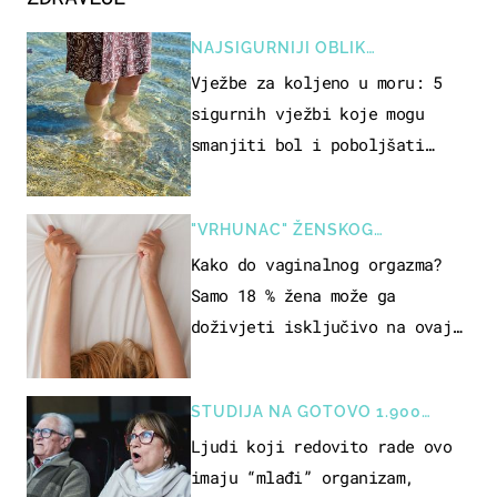
NAJSIGURNIJI OBLIK
REKREACIJE
Vježbe za koljeno u moru: 5
sigurnih vježbi koje mogu
smanjiti bol i poboljšati
pokretljivost
"VRHUNAC" ŽENSKOG
SEKSUALNOG ISKUSTVA
Kako do vaginalnog orgazma?
Samo 18 % žena može ga
doživjeti isključivo na ovaj
način
STUDIJA NA GOTOVO 1.900
OSOBA
Ljudi koji redovito rade ovo
imaju “mlađi” organizam,