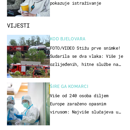
pokazuje istraživanje
VIJESTI
KOD BJELOVARA
FOTO/VIDEO Stižu prve snimke!
Sudarila se dva vlaka: Više je
ozlijeđenih, hitne službe na
terenu
ŠIRE GA KOMARCI
Više od 240 osoba diljem
Europe zaraženo opasnim
virusom: Najviše slučajeva u
našem susjedstvu