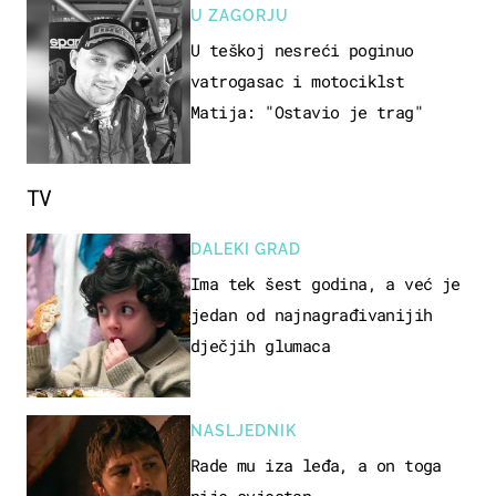
U ZAGORJU
U teškoj nesreći poginuo
vatrogasac i motociklst
Matija: "Ostavio je trag"
TV
DALEKI GRAD
Ima tek šest godina, a već je
jedan od najnagrađivanijih
dječjih glumaca
NASLJEDNIK
Rade mu iza leđa, a on toga
nije svjestan