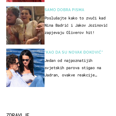
SAMO DOBRA PISMA
Poslušajte kako to zvuči kad
Nina Badrić i Jakov Jozinović
zapjevaju Oliverov hit!
"KAO DA SU NOVAK ĐOKOVIĆ"
Jedan od najpoznatijih
svjetskih parova stigao na
Jadran, ovakve reakcije
vjerojatno nisu očekivali
ZDRAVLJE