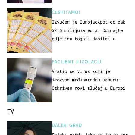
ČESTITAMO!
Izvučen je Eurojackpot od čak
32,6 milijuna eura: Doznajte
gdje idu bogati dobitci u
Hrvatskoj
PACIJENT U IZOLACIJI
Vratio se virus koji je
izazvao međunarodnu uzbunu:
Otkriven novi slučaj u Europi
TV
DALEKI GRAD
Daleki grad: Jako je ljuta jer