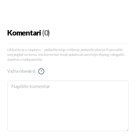
Komentari
(0)
Uključite se u raspravu – podijelite svoje mišljenje, postavite pitanja ili ponudite
svoj pogled na temu. Vaš komentar može potaknuti zanimljiv dijalog i obogatiti
zajednicu našeg portala.
Važna obavijest
!