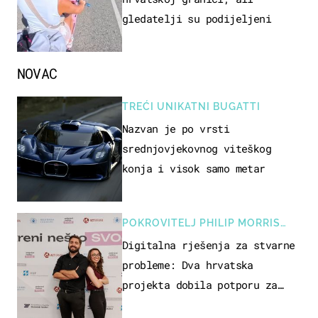
gledatelji su podijeljeni
NOVAC
TREĆI UNIKATNI BUGATTI
Nazvan je po vrsti
srednjovjekovnog viteškog
konja i visok samo metar
POKROVITELJ PHILIP MORRIS
ZAGREB
Digitalna rješenja za stvarne
probleme: Dva hrvatska
projekta dobila potporu za
razvoj