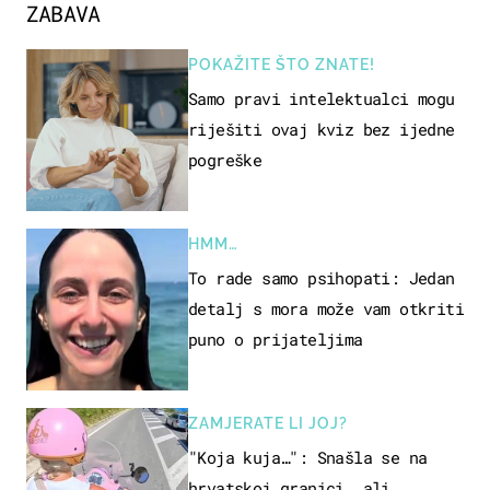
ZABAVA
POKAŽITE ŠTO ZNATE!
Samo pravi intelektualci mogu
riješiti ovaj kviz bez ijedne
pogreške
HMM…
To rade samo psihopati: Jedan
detalj s mora može vam otkriti
puno o prijateljima
ZAMJERATE LI JOJ?
"Koja kuja…": Snašla se na
hrvatskoj granici, ali