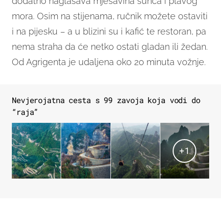
dodatno naglašava mješavina sunca i plavog
mora. Osim na stijenama, ručnik možete ostaviti
i na pijesku – a u blizini su i kafić te restoran, pa
nema straha da će netko ostati gladan ili žedan.
Od Agrigenta je udaljena oko 20 minuta vožnje.
Nevjerojatna cesta s 99 zavoja koja vodi do
“raja”
+
1