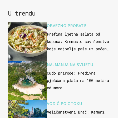
U trendu
OBVEZNO PROBATI!
Prefina ljetna salata od
kupusa: Kremasto savršenstvo
koje najbolje paše uz pečeno
meso
NAJMANJA NA SVIJETU
Čudo prirode: Predivna
pješčana plaža na 100 metara
od mora
VODIČ PO OTOKU
Veličanstveni Brač: Kameni