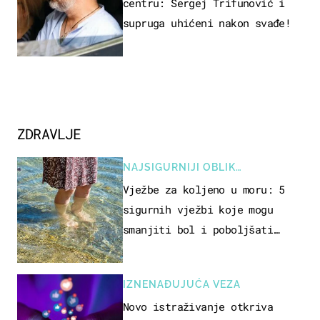
centru: Sergej Trifunović i
supruga uhićeni nakon svađe!
ZDRAVLJE
NAJSIGURNIJI OBLIK
REKREACIJE
Vježbe za koljeno u moru: 5
sigurnih vježbi koje mogu
smanjiti bol i poboljšati
pokretljivost
IZNENAĐUJUĆA VEZA
Novo istraživanje otkriva