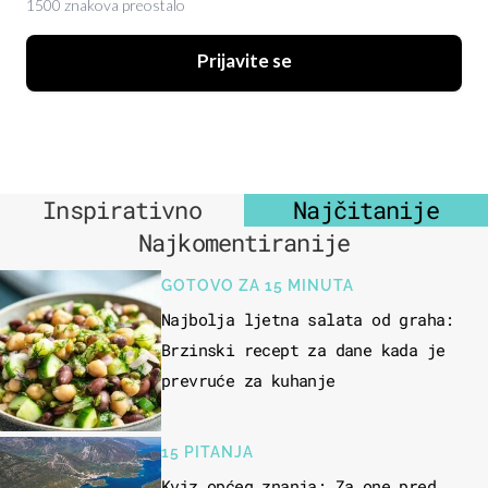
1500 znakova preostalo
Prijavite se
Inspirativno
Najčitanije
Najkomentiranije
GOTOVO ZA 15 MINUTA
Najbolja ljetna salata od graha:
Brzinski recept za dane kada je
prevruće za kuhanje
15 PITANJA
Kviz općeg znanja: Za one pred