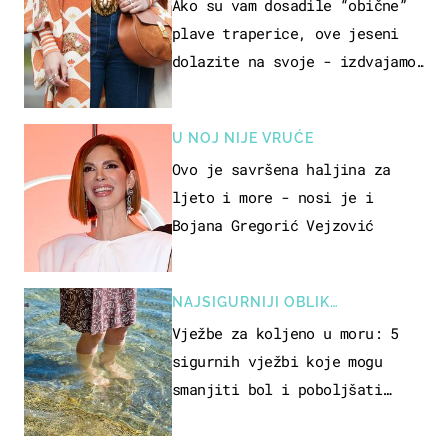
Ako su vam dosadile “obične”
plave traperice, ove jeseni
dolazite na svoje - izdvajamo
15 hit modela
U NOJ NIJE VRUĆE
Ovo je savršena haljina za
ljeto i more - nosi je i
Bojana Gregorić Vejzović
NAJSIGURNIJI OBLIK
REKREACIJE
Vježbe za koljeno u moru: 5
sigurnih vježbi koje mogu
smanjiti bol i poboljšati
pokretljivost