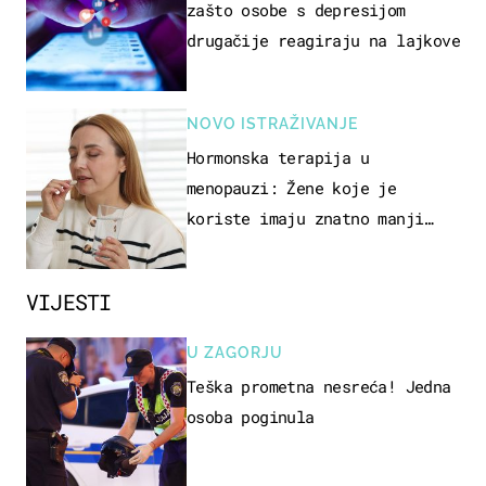
zašto osobe s depresijom
drugačije reagiraju na lajkove
NOVO ISTRAŽIVANJE
Hormonska terapija u
menopauzi: Žene koje je
koriste imaju znatno manji
rizik od ovoga
VIJESTI
U ZAGORJU
Teška prometna nesreća! Jedna
osoba poginula