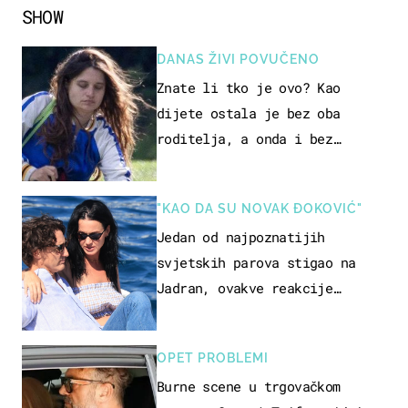
SHOW
DANAS ŽIVI POVUČENO
Znate li tko je ovo? Kao
dijete ostala je bez oba
roditelja, a onda i bez
milijuna koje je trebala
naslijediti
"KAO DA SU NOVAK ĐOKOVIĆ"
Jedan od najpoznatijih
svjetskih parova stigao na
Jadran, ovakve reakcije
vjerojatno nisu očekivali
OPET PROBLEMI
Burne scene u trgovačkom