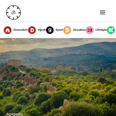
Dnevnik.hr
Vijesti
Sport
Showbizz
Lifestyle
Agrigento