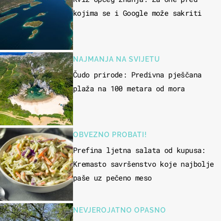
kojima se i Google može sakriti
NAJMANJA NA SVIJETU
Čudo prirode: Predivna pješčana
plaža na 100 metara od mora
OBVEZNO PROBATI!
Prefina ljetna salata od kupusa:
Kremasto savršenstvo koje najbolje
paše uz pečeno meso
NEVJEROJATNO OPASNO