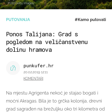
(Foto:Getty Images)
PUTOVANJA
#Kamo putovati
Ponos Talijana: Grad s
pogledom na veličanstvenu
dolinu hramova
punkufer.hr
20.02.2019 12:11
KOMENTARI
Na mjestu Agrigenta nekoć je stajao bogati i
moćni Akragas. Bila je to grčka kolonija, drevni
grad sagrađen na brežuljku oko tri kilometra od