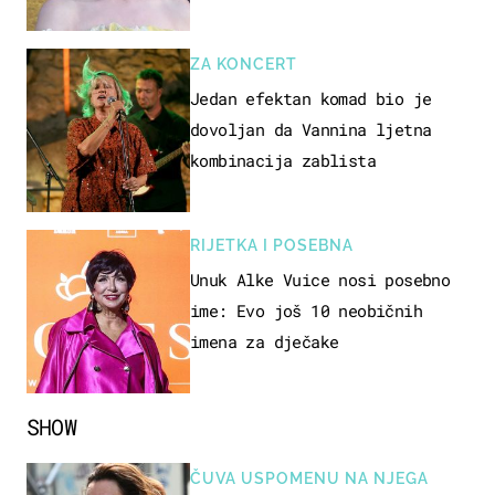
izlazak na moru
ZA KONCERT
Jedan efektan komad bio je
dovoljan da Vannina ljetna
kombinacija zablista
RIJETKA I POSEBNA
Unuk Alke Vuice nosi posebno
ime: Evo još 10 neobičnih
imena za dječake
SHOW
ČUVA USPOMENU NA NJEGA