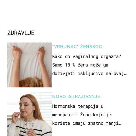
ZDRAVLJE
"VRHUNAC" ŽENSKOG
SEKSUALNOG ISKUSTVA
Kako do vaginalnog orgazma?
Samo 18 % žena može ga
doživjeti isključivo na ovaj
način
NOVO ISTRAŽIVANJE
Hormonska terapija u
menopauzi: Žene koje je
koriste imaju znatno manji
rizik od ovoga