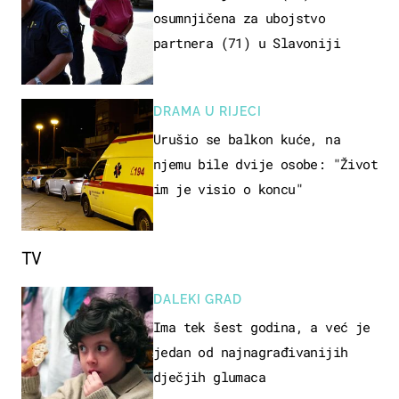
osumnjičena za ubojstvo
partnera (71) u Slavoniji
DRAMA U RIJECI
Urušio se balkon kuće, na
njemu bile dvije osobe: "Život
im je visio o koncu"
TV
DALEKI GRAD
Ima tek šest godina, a već je
jedan od najnagrađivanijih
dječjih glumaca