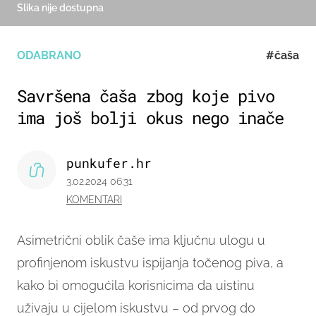
Slika nije dostupna
ODABRANO
#čaša
Savršena čaša zbog koje pivo
ima još bolji okus nego inače
punkufer.hr
3.02.2024 06:31
KOMENTARI
Asimetrični oblik čaše ima ključnu ulogu u
profinjenom iskustvu ispijanja točenog piva, a
kako bi omogućila korisnicima da uistinu
uživaju u cijelom iskustvu – od prvog do