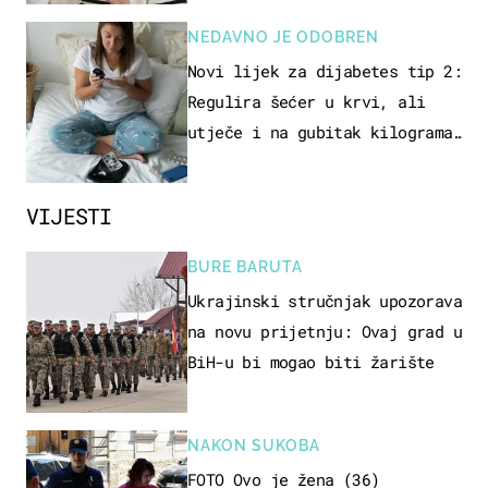
NEDAVNO JE ODOBREN
Novi lijek za dijabetes tip 2:
Regulira šećer u krvi, ali
utječe i na gubitak kilograma!
Evo tko ga smije uzimati i
koje su nuspojave
VIJESTI
BURE BARUTA
Ukrajinski stručnjak upozorava
na novu prijetnju: Ovaj grad u
BiH-u bi mogao biti žarište
NAKON SUKOBA
FOTO Ovo je žena (36)