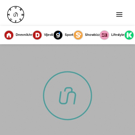
Dnevnik.hr
Vijesti
Sport
Showbizz
Lifestyle