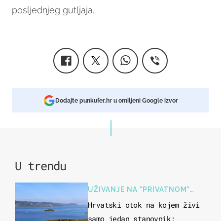
posljednjeg gutljaja.
Dodajte punkufer.hr u omiljeni Google izvor
U trendu
UŽIVANJE NA "PRIVATNOM"
OTOKU
Hrvatski otok na kojem živi
samo jedan stanovnik: