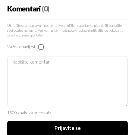
Komentari
(0)
Uključite se u raspravu – podijelite svoje mišljenje, postavite pitanja ili ponudite
svoj pogled na temu. Vaš komentar može potaknuti zanimljiv dijalog i obogatiti
zajednicu našeg portala.
Važna obavijest
!
1500 znakova preostalo
Prijavite se