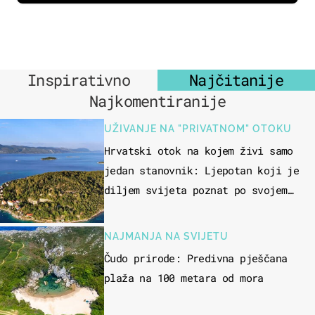
Inspirativno
Najčitanije
Najkomentiranije
UŽIVANJE NA "PRIVATNOM" OTOKU
Hrvatski otok na kojem živi samo
jedan stanovnik: Ljepotan koji je
diljem svijeta poznat po svojem
"bijelom zlatu"
NAJMANJA NA SVIJETU
Čudo prirode: Predivna pješčana
plaža na 100 metara od mora