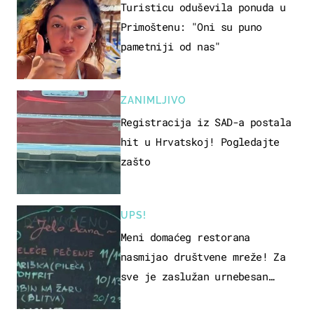
Turisticu oduševila ponuda u
Primoštenu: "Oni su puno
pametniji od nas"
ZANIMLJIVO
Registracija iz SAD-a postala
hit u Hrvatskoj! Pogledajte
zašto
UPS!
Meni domaćeg restorana
nasmijao društvene mreže! Za
sve je zaslužan urnebesan
naziv jela