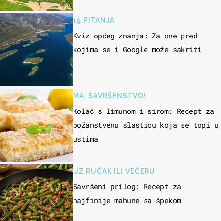
15 PITANJA
Kviz općeg znanja: Za one pred
kojima se i Google može sakriti
MA, SAVRŠENSTVO!
Kolač s limunom i sirom: Recept za
božanstvenu slasticu koja se topi u
ustima
UZ RUČAK ILI VEČERU
Savršeni prilog: Recept za
najfinije mahune sa špekom