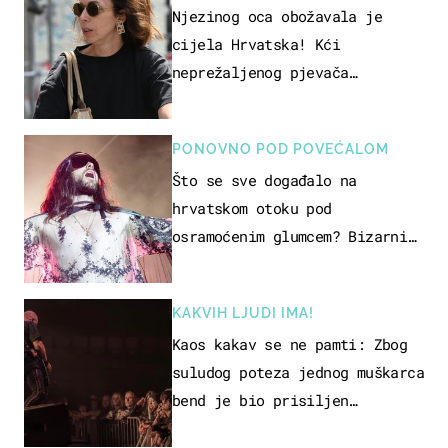
Njezinog oca obožavala je
cijela Hrvatska! Kći
neprežaljenog pjevača
projurila špicom na dva kotača
PONOVNO POD POVEĆALOM
Što se sve događalo na
hrvatskom otoku pod
osramoćenim glumcem? Bizarni
prizori i danas izazivaju
nevjericu
KAKVIH LJUDI IMA!
Kaos kakav se ne pamti: Zbog
suludog poteza jednog muškarca
bend je bio prisiljen
prekinuti nastup