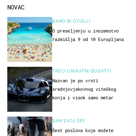
NOVAC
KAMO BI OTIŠLI?
O preseljenju u inozemstvo
razmišlja 9 od 10 Europljana
TREĆI UNIKATNI BUGATTI
Nazvan je po vrsti
srednjovjekovnog viteškog
konja i visok samo metar
SAM SVOJ ŠEF
Šest poslova koje možete