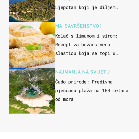
Ljepotan koji je diljem
svijeta poznat po svojem
"bijelom zlatu"
MA, SAVRŠENSTVO!
Kolač s limunom i sirom:
Recept za božanstvenu
slasticu koja se topi u
ustima
NAJMANJA NA SVIJETU
Čudo prirode: Predivna
pješčana plaža na 100 metara
od mora